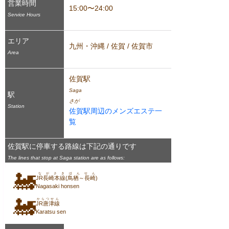
営業時間
15:00〜24:00
Service Hours
エリア
九州・沖縄 / 佐賀 / 佐賀市
Area
佐賀駅
Saga
駅
さが
Station
佐賀駅周辺のメンズエステ一
覧
佐賀駅に停車する路線は下記の通りです
The lines that stop at Saga station are as follows:
🚂
ながさきほんせん
JR長崎本線(鳥栖～長崎)
Nagasaki honsen
🚂
からつせん
JR唐津線
Karatsu sen