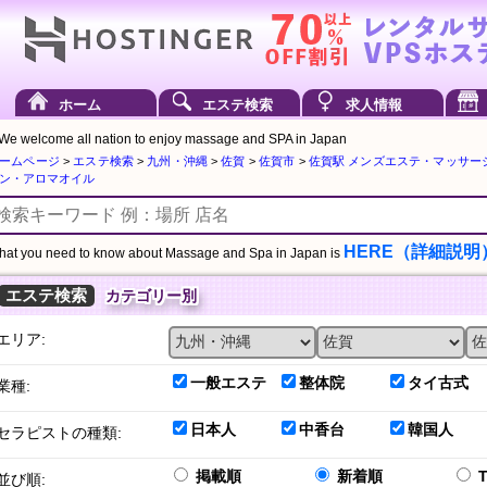
ホーム
エステ検索
求人情報
We welcome all nation to enjoy massage and SPA in Japan
ームページ
>
エステ検索
>
九州・沖縄
>
佐賀
>
佐賀市
>
佐賀駅 メンズエステ・マッサー
ン・アロマオイル
HERE（詳細説明
at you need to know about Massage and Spa in Japan is
エステ検索
カテゴリー別
エリア:
一般エステ
整体院
タイ古式
業種:
日本人
中香台
韓国人
セラピストの種類:
掲載順
新着順
並び順: