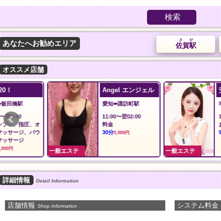
検索
さが
あなたへお勧めエリア
佐賀駅
オススメ店舗
Angel エンジェル
安心館
愛知➠諏訪町駅
埼玉➠草加駅
11:00〜翌02:00
12:00〜翌5:00
料金
おすすめコース
30分
90分
5,000円
10,000円
一般エステ
一般エステ
詳細情報
Detail Information
店舗情報
システム料金
Shop Information