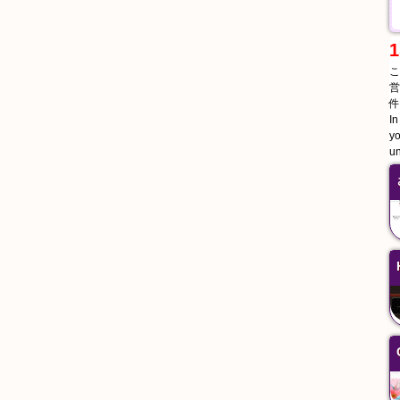
1
こ
営
件
In
yo
un