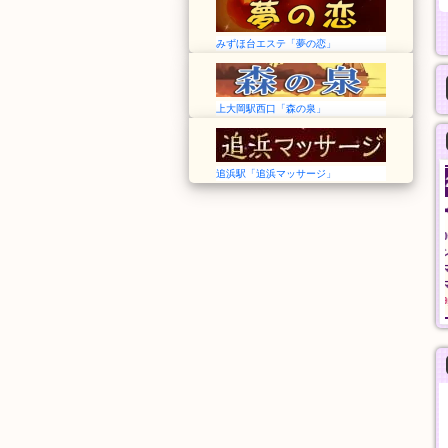
みずほ台エステ「夢の恋」
上大岡駅西口「森の泉」
追浜駅「追浜マッサージ」
沙羅沙
蝶々20！
東京➠東久留米駅
東京➠飯田橋駅
12:00～LAST
12:00〜翌3:00
沙羅沙おすすめコース
シャンプー、指圧、オ
90分
イルマッサージ、パウ
11,000円
ダーマッサージ
60分
9,000円
般エステ
一般エステ