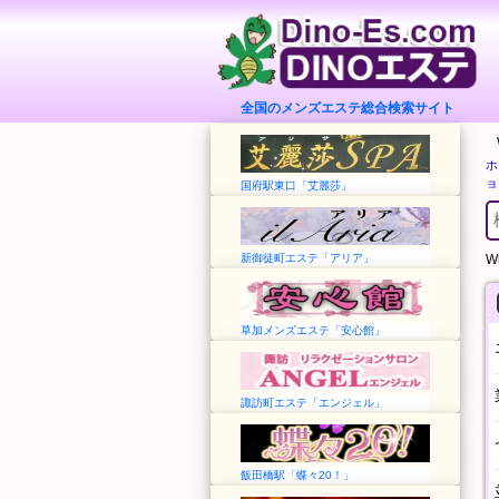
全国のメンズエステ総合検索サイト
ホ
ョ
国府駅東口「艾麗莎」
新御徒町エステ「アリア」
Wh
草加メンズエステ「安心館」
諏訪町エステ「エンジェル」
飯田橋駅「蝶々20！」