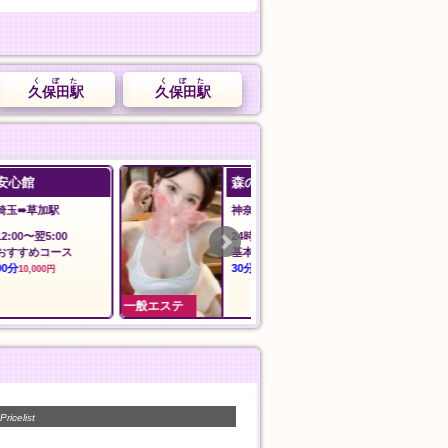
くぼた
くぼた
久保田駅
久保田駅
森の泉
ilAria アリア
神奈川➠上大岡駅
東京➠新御徒町
24時間
12:00〜LAST
基本指圧
料金
30分
60分
5,000円
8,000円
一般エステ
一般エステ
Pricelist