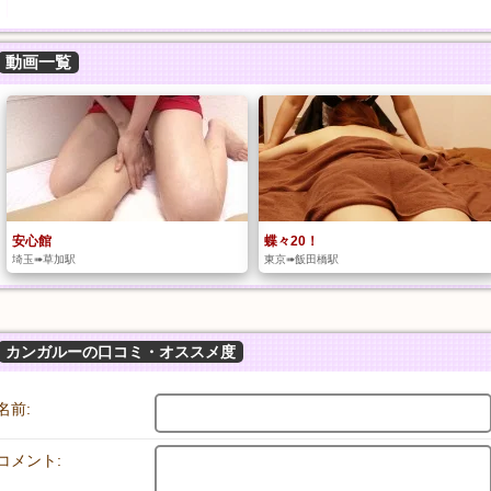
動画一覧
安心館
蝶々20！
埼玉➠草加駅
東京➠飯田橋駅
カンガルーの口コミ・オススメ度
名前:
コメント: