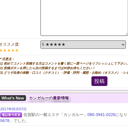
オススメ度:
★★★★★
＊注意点：
[1] 初めてコメント投稿する方はコメントを書く前に一度ページをリフレッシュして下さい
[2] 投稿ボタンを押したら次の投稿するまでは30秒お待ちください！
[3] どうぞ自身の体験・口コミ（クチコミ）・評価・評判・感想・お勧め（オススメ）・
投稿
What's New
カンガルーの最新情報
2017年05月07日
佐賀駅の一般エステ「カンガルー」
080-3941-0226
になり
電話番号変更
5678
」でした。