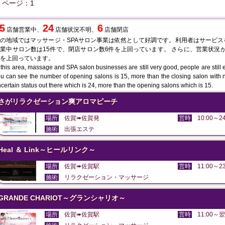
ページ：1
5
24
6
店舗営業中、
店舗状況不明、
店舗閉店
の地域ではマッサージ・SPAサロン事業は依然として好調です。利用者はサービ
業中サロン数は15件で、閉店サロン数6件を上回っています。 さらに、営業状況が
を上回っています。
 this area, massage and SPA salon businesses are still very good, people are still en
u can see the number of opening salons is 15, more than the closing salon with 
certain status out there which is 24, more than the opening salons which is 15.
さがリラクゼーション爽アロマピーチ
場所
佐賀➠佐賀発
営時
10:00～24
施術
出張エステ
Heal ＆ Link～ヒールリンク～
場所
佐賀➠佐賀駅
営時
11:00～23
施術
リラクゼーション・マッサージ
GRANDE CHARIOT～グランシャリオ～
場所
佐賀➠佐賀駅
営時
11:00～翌