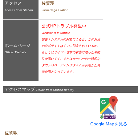
アクセス
佐賀駅
Access from Station
 from Saga Station
公式HPトラブル発生中
Website is in trouble
警告！システムの判断によると、このお店
ホームページ
の公式サイトはすでに消去されているか、
Official Website
もしくはサイバー攻撃の被害に遭った可能
性が高いです。またはサーバーの一時的な
ダウンやローディングタイムが長過ぎた為
非公開となっています。
アクセスマップ
Route from Station nearby
Google Mapを見る
佐賀駅