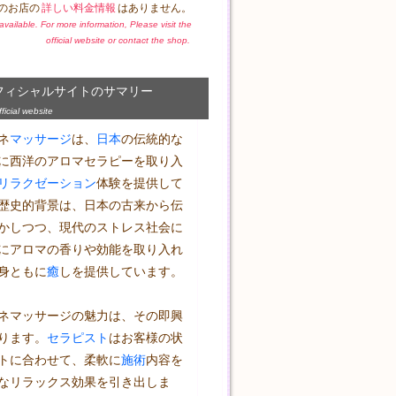
のお店の
詳しい料金情報
はありません。
t available. For more information, Please visit the
official website or contact the shop.
フィシャルサイトのサマリー
icial website
ネ
マッサージ
は、
日本
の伝統的な
に西洋のアロマセラピーを取り入
リラクゼーション
体験を提供して
歴史的背景は、日本の古来から伝
かしつつ、現代のストレス社会に
にアロマの香りや効能を取り入れ
身ともに
癒
しを提供しています。

ネマッサージの魅力は、その即興
ります。
セラピスト
はお客様の状
トに合わせて、柔軟に
施術
内容を
なリラックス効果を引き出しま