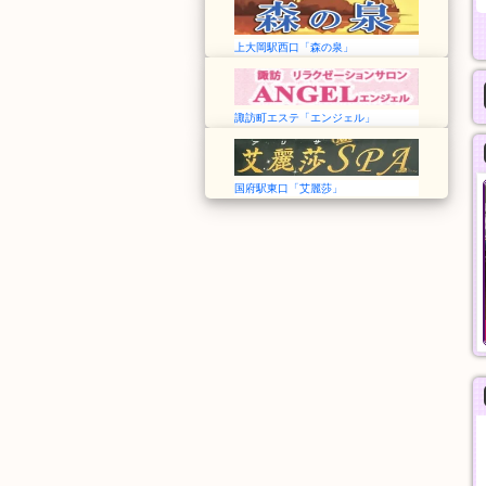
上大岡駅西口「森の泉」
諏訪町エステ「エンジェル」
国府駅東口「艾麗莎」
艾麗莎 Alisa Spa
森の泉
愛知➠国府駅
神奈川➠上大岡駅
13:00～翌1:00
24時間
アカスリ
基本指圧
30分
30分
4,000円
5,000円
般エステ
一般エステ