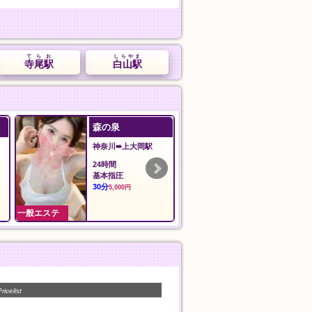
てらお
しらやま
寺尾駅
白山駅
夢の恋
沙羅沙
埼玉➠みずほ台駅
東京➠東久留米
12:00～Last
12:00～LAST
オ
オール泡コース
沙羅沙おすすめ
ウ
90分
90分
11,000円
11,000円
一般エステ
一般エステ
ricelist