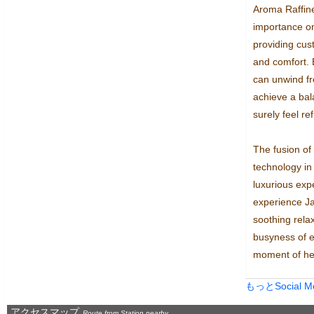
Aroma Raffin
importance on 
providing cus
and comfort. 
can unwind fro
achieve a bal
surely feel re
The fusion of
technology in
luxurious exp
experience Ja
soothing relax
busyness of ev
moment of he
もっとSocial 
アクセスマップ
Route from Station nearby