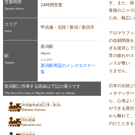
営業時間
す。また、様
24時間営業
Service Hours
客様のニーズ
ため、幅広い
エリア
甲信越・北陸 / 新潟 / 新潟市
Area
アロマラフィ
の信頼関係を
新潟駅
ぎを提供して
Niigata
常の疲れやス
駅
にいがた
ンスが整い、
Station
新潟駅周辺のメンズエステ一
りません。

覧
日本の伝統と
新潟駅に停車する路線は下記の通りです
ィネマッサー
The lines that stop at Niigata station are as follows:
ら、心地よい
🚂
しんえつほんせん
JR信越本線(直江津～新潟)
ができる贅沢
Shinetsu honsen
から離れて、
🚂
はくしんせん
JR白新線
のひとときを
Hakushin sen
えちごせん