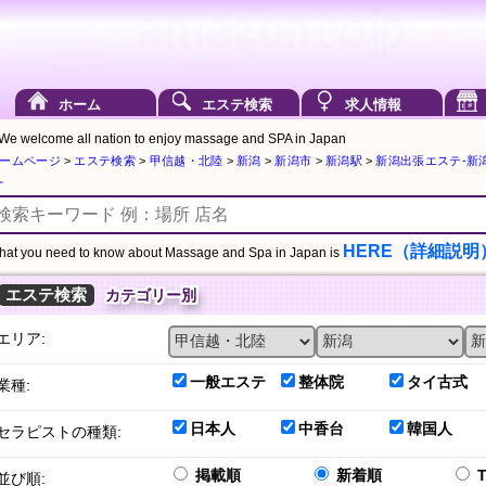
ホーム
エステ検索
求人情報
We welcome all nation to enjoy massage and SPA in Japan
ームページ
>
エステ検索
>
甲信越・北陸
>
新潟
>
新潟市
>
新潟駅
>
新潟出張エステ-新潟 
。
HERE（詳細説明
at you need to know about Massage and Spa in Japan is
エステ検索
カテゴリー別
エリア:
一般エステ
整体院
タイ古式
業種:
日本人
中香台
韓国人
セラピストの種類:
掲載順
新着順
並び順: