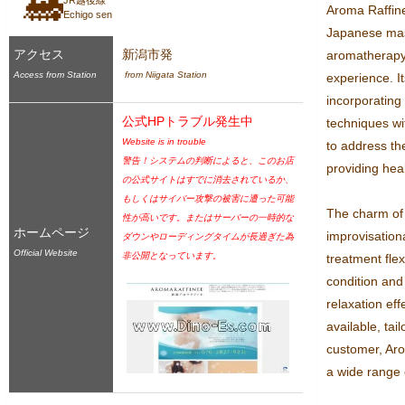
🚂
JR越後線
Aroma Raffine
Echigo sen
Japanese mas
アクセス
新潟市発
aromatherapy,
Access from Station
 from Niigata Station
experience. It
incorporating
公式HPトラブル発生中
techniques wi
Website is in trouble
to address th
警告！システムの判断によると、このお店
providing hea
の公式サイトはすでに消去されているか、
もしくはサイバー攻撃の被害に遭った可能
The charm of 
性が高いです。またはサーバーの一時的な
ホームページ
improvisationa
ダウンやローディングタイムが長過ぎた為
Official Website
非公開となっています。
treatment fle
condition and 
relaxation eff
available, tai
customer, Aro
a wide range o