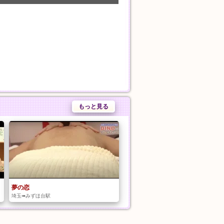
もっと見る
夢の恋
埼玉➠みずほ台駅