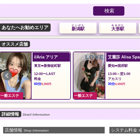
検索
にいがた
おおがた
あなたへお勧めエリア
新潟駅
大形駅
オススメ店舗
追浜マッサージ
蝶々20！
神奈川➠追浜駅
東京➠飯田橋駅
11:00〜Last
12:00〜翌3:00
人気コース
シャンプー、指圧、
50分
イルマッサージ、パ
7,000円
ダーマッサージ
60分
9,000円
一般エステ
一般エステ
詳細情報
Detail Information
店舗情報
システム料金
Shop Information
P