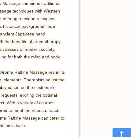
 Massage combines traditional 
sage techniques with Western 
 offering a unique relaxation 
s historical background lies in 
 ancient Japanese hand 
th the benefits of aromatherapy 
e stresses of modern society, 
ling for both the mind and body.

Aroma Raffine Massage lies in its 
l elements. Therapists adjust the 
xibly based on the customer's 
requests, eliciting the optimal 
ect. With a variety of courses 
lored to meet the needs of each 
ma Raffine Massage can cater to 
f individuals.
