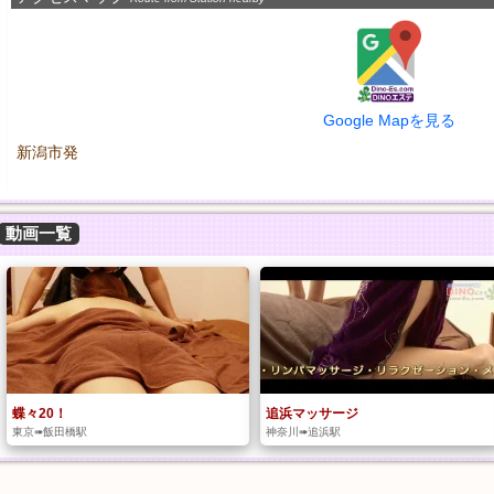
Google Mapを見る
新潟市発
動画一覧
蝶々20！
追浜マッサージ
東京➠飯田橋駅
神奈川➠追浜駅