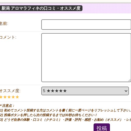
新潟 アロマラフィネの口コミ・オススメ度
名前:
コメント:
オススメ度:
★★★★★
＊注意点：
[1] 初めてコメント投稿する方はコメントを書く前に一度ページをリフレッシュして下さい
[2] 投稿ボタンを押したら次の投稿するまでは30秒お待ちください！
[3] どうぞ自身の体験・口コミ（クチコミ）・評価・評判・感想・お勧め（オススメ）・
投稿