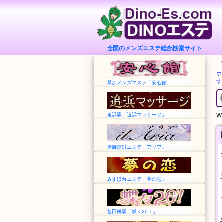
全国のメンズエステ総合検索サイト
ホ
す
草加メンズエステ「安心館」
追浜駅「追浜マッサージ」
Wh
新御徒町エステ「アリア」
みずほ台エステ「夢の恋」
飯田橋駅「蝶々20！」