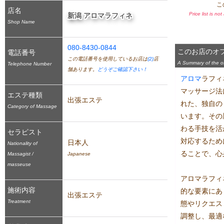
こ
店名
Price list is no
新潟 アロマラフィネ
Shop Name
080-8430-0844
このお店のオ
電話番号
この電話番号を使用しているお店は
(2)
店
A Summary of the off
Telephone Number
舗あります。
どうぞご確認下さい！
アロマ
ラフィ
マッサージ法
エステ種類
出張エステ
れた、独自の
Category of Massage
います。その
わる手技を活
セラピスト
対応するため
日本人
Nationality of
ることで、心
Massagist /
Japanese
masseuse
アロマラフィ
施術内容
的な要素にあ
出張エステ
Treatment
態やリクエス
調整し、最適