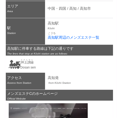
エリア
中国・四国 / 高知 / 高知市
Area
高知駅
駅
Kōchi
Station
こうち
高知駅周辺のメンズエステ一覧
高知駅に停車する路線は下記の通りです
The lines that stop at Kōchi station are as follows:
🚂
どさんせん
JR土讃線
Dosan sen
アクセス
高知発
Access from Station
 from Kōchi Station
メンズエステCのホームページ
Official Website