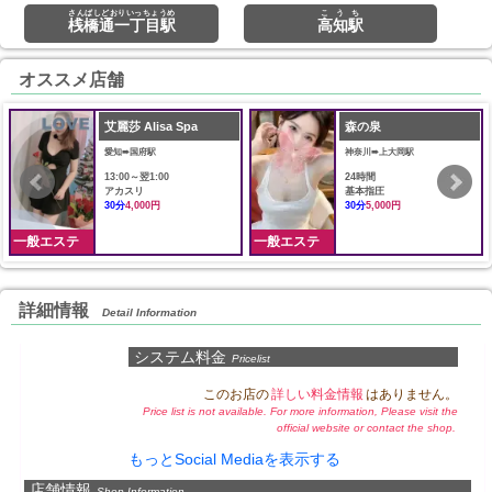
前駅
さんばしどおりいっちょうめ
こうち
桟橋通一丁目駅
高知駅
オススメ店舗
艾麗莎 Alisa Spa
森の泉
愛知➠国府駅
神奈川➠上大岡駅
13:00～翌1:00
24時間
アカスリ
基本指圧
30分
4,000円
30分
5,000円
一般エステ
一般エステ
詳細情報
Detail Information
システム料金
Pricelist
このお店の
詳しい料金情報
はありません。
Price list is not available. For more information, Please visit the
official website or contact the shop.
もっとSocial Mediaを表示する
店舗情報
Shop Information