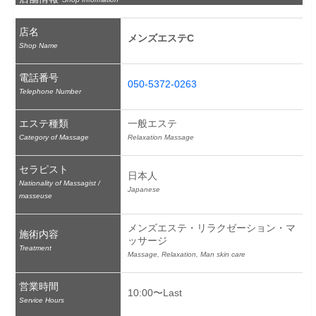
店名
メンズエステC
Shop Name
電話番号
050-5372-0263
Telephone Number
エステ種類
一般エステ
Category of Massage
Relaxation Massage
セラピスト
日本人
Nationality of Massagist /
Japanese
masseuse
メンズエステ・リラクゼーション・マ
施術内容
ッサージ
Treatment
Massage, Relaxation, Man skin care
営業時間
10:00〜Last
Service Hours