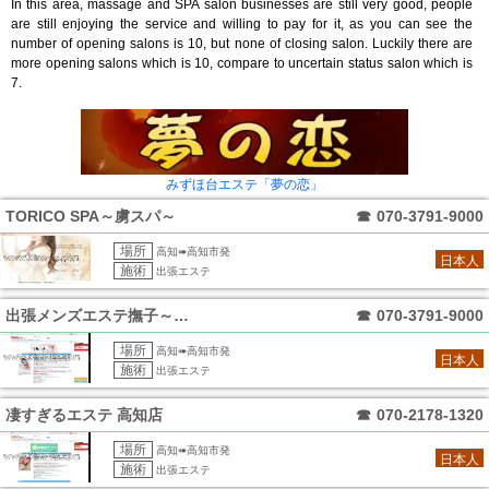
In this area, massage and SPA salon businesses are still very good, people
are still enjoying the service and willing to pay for it, as you can see the
number of opening salons is 10, but none of closing salon. Luckily there are
more opening salons which is 10, compare to uncertain status salon which is
7.
みずほ台エステ「夢の恋」
TORICO SPA～虜スパ～
☎
070-3791-9000
場所
高知➠高知市発
日本人
施術
出張エステ
出張メンズエステ撫子～なでしこ
☎
070-3791-9000
場所
高知➠高知市発
日本人
施術
出張エステ
凄すぎるエステ 高知店
☎
070-2178-1320
場所
高知➠高知市発
日本人
施術
出張エステ