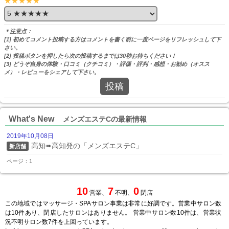
★★★★★
＊注意点：
[1] 初めてコメント投稿する方はコメントを書く前に一度ページをリフレッシュして下
さい。
[2] 投稿ボタンを押したら次の投稿するまでは30秒お待ちください！
[3] どうぞ自身の体験・口コミ（クチコミ）・評価・評判・感想・お勧め（オスス
メ）・レビューをシェアして下さい。
投稿
What's New
メンズエステCの最新情報
2019年10月08日
高知➠高知発の「メンズエステC」
新店舗
ページ：1
10
7
0
営業、
不明、
閉店
この地域ではマッサージ・SPAサロン事業は非常に好調です。営業中サロン数
は10件あり、閉店したサロンはありません。 営業中サロン数10件は、営業状
況不明サロン数7件を上回っています。