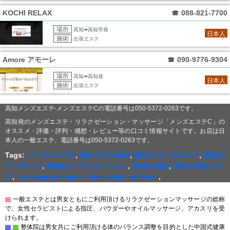
KOCHI RELAX
☎
088-821-7700
場所
高知➠高知市発
日本人
施術
出張エステ
Amore アモーレ
☎
090-9776-9304
場所
高知➠高知発
日本人
施術
出張エステ
高知メンズエステ-メンズエステCの電話番号は050-5372-0263です。
高知発のメンズエステ・リラクゼーション・マッサージ「メンズエステC」の
オススメ・評価・評判・感想・レビュー等の口コミ情報サイトです。お店は日
本人の一般エステ、電話番号は050-5372-0263です。
Tags:
メンズエステC
,
050-5372-0263
,
高知のメンズエステ
,
高知の
マッサージ
,
高知のリラクゼーション
,
高知の指圧
,
高知の男性エス
テ
,
massage and spa in the station of Kōchi
,
▇
一般エステとは男女ともにご利用頂けるリラクゼーションマッサージの総称
で、女性セラピストによる指圧、パウダーやオイルマッサージ、アカスリを受
けられます。
▇
▇
整体院は男女共にご利用頂ける体のバランス調整を目的とした中国式健康