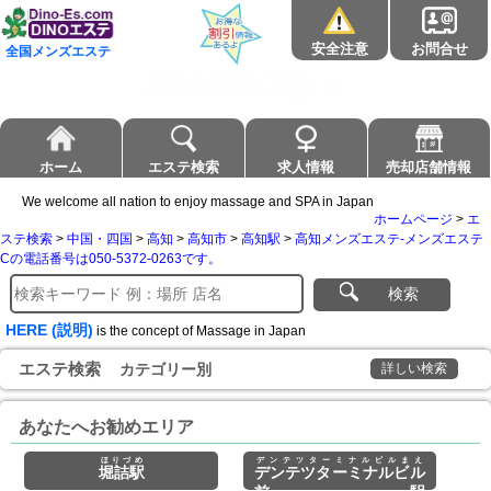
安全注意
お問合せ
全国メンズエステ
ホーム
エステ検索
求人情報
売却店舗情報
We welcome all nation to enjoy massage and SPA in Japan
ホームページ
>
エ
ステ検索
>
中国・四国
>
高知
>
高知市
>
高知駅
>
高知メンズエステ-メンズエステ
Cの電話番号は050-5372-0263です。
検索
HERE (説明)
is the concept of Massage in Japan
エステ検索
カテゴリー別
詳しい検索
あなたへお勧めエリア
ほりづめ
デンテツターミナルビルまえ
堀詰駅
デンテツターミナルビル