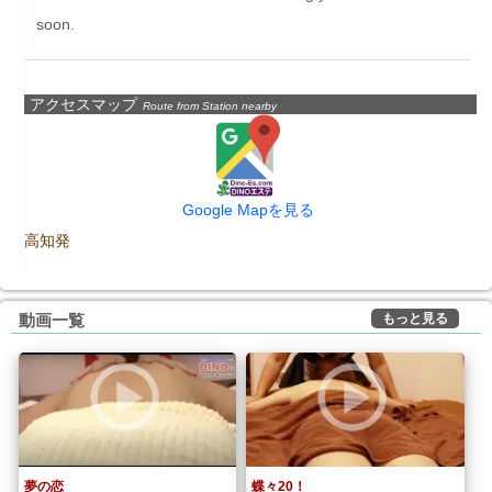
soon.
アクセスマップ
Route from Station nearby
Google Mapを見る
高知発
もっと見る
動画一覧
夢の恋
蝶々20！