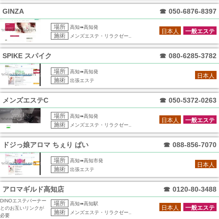
GINZA
☎
050-6876-8397
場所
高知➠高知発
日本人
一般エステ
施術
メンズエステ・リラクゼー..
SPIKE スパイク
☎
080-6285-3782
場所
高知➠高知発
日本人
施術
出張エステ
メンズエステC
☎
050-5372-0263
場所
高知➠高知発
日本人
一般エステ
施術
メンズエステ・リラクゼー..
ドジっ娘アロマ ちぇり ぱい
☎
088-856-7070
場所
高知➠高知市発
日本人
施術
出張エステ
アロマギルド高知店
☎
0120-80-3488
DINOエステバーナー
場所
高知➠高知駅
日本人
一般エステ
とのお互いリンクが
施術
メンズエステ・リラクゼー..
必要