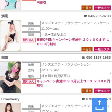
円割引
中香台
一般エステ
満足
☎
043-235-8733
メンズエステ・リラクゼーション・マッサージ
施術
11:00〜Last
営時
千葉➠佐倉駅北口
場所
新規OPENキャンペーン実施中 ２０：００まで １
割引あり
０００円割引
中香台
一般エステ
朝露
☎
050-1197-1985
メンズエステ・リラクゼーション
施術
12:00〜Last
営時
神奈川➠鶴見駅西口
場所
キャンペーン実施中 ９０分以上コース ２０００円
割引あり
割引
中香台
一般エステ
Strawberry
☎
070-9013-7778
メンズエステ・リラクゼーション・マッサージ
施術
12:00～Last