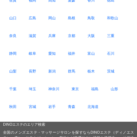
佐賀
福岡
高知
愛媛
香川
徳島
山口
広島
岡山
島根
鳥取
和歌山
奈良
滋賀
兵庫
京都
大阪
三重
静岡
岐阜
愛知
福井
富山
石川
山梨
長野
新潟
群馬
栃木
茨城
千葉
埼玉
神奈川
東京
福島
山形
秋田
宮城
岩手
青森
北海道
DINOエステのエリア検索
全国のメンズエステ・マッサージサロンを探すならDINOエステ（ディノエス