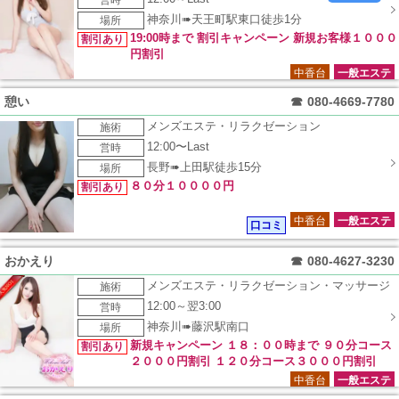
営時
神奈川➠天王町駅東口徒歩1分
場所
19:00時まで 割引キャンペーン 新規お客様１０００
割引あり
円割引
中香台
一般エステ
憩い
☎
080-4669-7780
メンズエステ・リラクゼーション
施術
12:00〜Last
営時
長野➠上田駅徒歩15分
場所
８０分１００００円
割引あり
中香台
一般エステ
口コミ
おかえり
☎
080-4627-3230
メンズエステ・リラクゼーション・マッサージ
施術
12:00～翌3:00
営時
神奈川➠藤沢駅南口
場所
新規キャンペーン １８：００時まで ９０分コース
割引あり
２０００円割引 １２０分コース３０００円割引
中香台
一般エステ