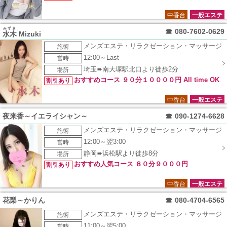
中香台
一般エステ
みずき
☎
080-7602-0629
水木
Mizuki
メンズエステ・リラクゼーション・マッサージ
施術
12:00～Last
営時
埼玉➠南大塚駅北口より徒歩2分
場所
おすすめコース ９０分１００００円 All time OK
割引あり
中香台
一般エステ
夜来香～イエライシャン～
☎
090-1274-6628
メンズエステ・リラクゼーション・マッサージ
施術
12:00～翌3:00
営時
静岡➠浜松駅より徒歩8分
場所
おすすめ人気コース ８０分９０００円
割引あり
中香台
一般エステ
花梨～かりん
☎
080-4704-6565
メンズエステ・リラクゼーション・マッサージ
施術
11:00～翌5:00
営時