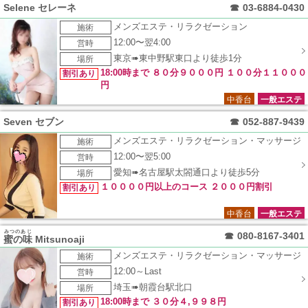
Selene セレーネ
☎
03-6884-0430
メンズエステ・リラクゼーション
施術
12:00〜翌4:00
営時
東京➠東中野駅東口より徒歩1分
場所
18:00時まで ８０分９０００円 １００分１１０００
割引あり
円
中香台
一般エステ
Seven セブン
☎
052-887-9439
メンズエステ・リラクゼーション・マッサージ
施術
12:00〜翌5:00
営時
愛知➠名古屋駅太閤通口より徒歩5分
場所
１００００円以上のコース ２０００円割引
割引あり
中香台
一般エステ
みつのあじ
☎
080-8167-3401
蜜の味
Mitsunoaji
メンズエステ・リラクゼーション・マッサージ
施術
12:00～Last
営時
埼玉➠朝霞台駅北口
場所
18:00時まで ３０分４,９９８円
割引あり