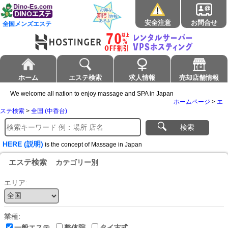
安全注意
お問合せ
全国メンズエステ
ホーム
エステ検索
求人情報
売却店舗情報
We welcome all nation to enjoy massage and SPA in Japan
ホームページ
>
エ
ステ検索
>
全国 (中香台)
検索
HERE (説明)
is the concept of Massage in Japan
エステ検索
カテゴリー別
エリア:
業種:
一般エステ
整体院
タイ古式