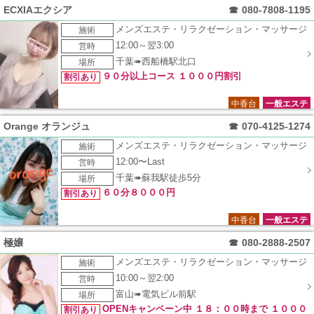
ECXIAエクシア
☎
080-7808-1195
メンズエステ・リラクゼーション・マッサージ
施術
12:00～翌3:00
営時
千葉➠西船橋駅北口
場所
９０分以上コース １０００円割引
割引あり
中香台
一般エステ
Orange オランジュ
☎
070-4125-1274
メンズエステ・リラクゼーション・マッサージ
施術
12:00〜Last
営時
千葉➠蘇我駅徒歩5分
場所
６０分８０００円
割引あり
中香台
一般エステ
極嬢
☎
080-2888-2507
メンズエステ・リラクゼーション・マッサージ
施術
10:00～翌2:00
営時
富山➠電気ビル前駅
場所
OPENキャンペーン中 １８：００時まで １０００
割引あり