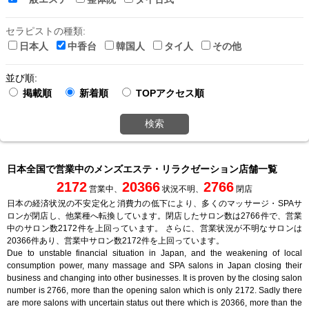
セラピストの種類:
日本人
中香台
韓国人
タイ人
その他
並び順:
掲載順
新着順
TOPアクセス順
検索
日本全国で営業中のメンズエステ・リラクゼーション店舗一覧
2172
20366
2766
営業中、
状況不明、
閉店
日本の経済状況の不安定化と消費力の低下により、多くのマッサージ・SPAサ
ロンが閉店し、他業種へ転換しています。閉店したサロン数は2766件で、営業
中のサロン数2172件を上回っています。 さらに、営業状況が不明なサロンは
20366件あり、営業中サロン数2172件を上回っています。
Due to unstable financial situation in Japan, and the weakening of local
consumption power, many massage and SPA salons in Japan closing their
business and changing into other businesses. It is proven by the closing salon
number is 2766, more than the opening salon which is only 2172. Sadly there
are more salons with uncertain status out there which is 20366, more than the