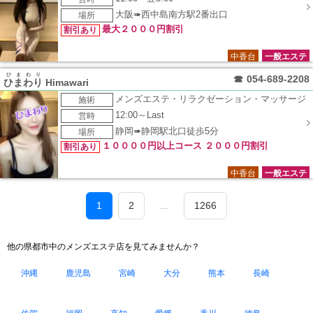
大阪➠西中島南方駅2番出口
場所
最大２０００円割引
割引あり
中香台
一般エステ
ひまわり
☎
054-689-2208
ひまわり
Himawari
メンズエステ・リラクゼーション・マッサージ
施術
12:00～Last
営時
静岡➠静岡駅北口徒歩5分
場所
１００００円以上コース ２０００円割引
割引あり
中香台
一般エステ
1
2
...
1266
他の県都市中のメンズエステ店を見てみませんか？
沖縄
鹿児島
宮崎
大分
熊本
長崎