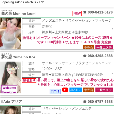
opening salons which is 2172.
もりのいずみ
☎
090-8411-5176
森の泉
Mori no Izumi
NEW
メンズエステ・リラクゼーション・マッサージ
施術
24時間
営時
神奈川➠上大岡駅より徒歩30秒
場所
オープンキャンペーン ★90分以上のコース 19時ま
割引あり
で★ 1,000円割引いたします！ ４０５号室 完全個
室・予約優先
中香台
一般エステ
ゆめのこい
☎
080-4298-2888
夢の恋
Yume no Koi
オイル・マッサージ・リラクゼーションエステ
施術
12:00〜LAST
営時
埼玉➠東武東上線みずほ台駅東口徒歩2分
場所
暑い夏こそ、極上の癒しを✨ 厳しい暑さで疲れた心
割引あり
と身体を、心地よいマッサージでリフレッシュしま
Welcome
せんか？ 洗練されたリラクゼーション空間で、ゆったりとし
►
求人あり
中香台
一般エステ
口コミ
Foreigner
た癒しのひとときをご堪能くださいませ。 只今営業中♪ 皆様
からのお電話・ご予約を心よりお待ちしております♪ 本日もス
ilAria アリア
☎
080-6787-6688
タッフ一同、笑顔で皆様のご来店をお迎え致します。 ぜひ涼
やかな癒しの時間をお過ごしください。 タイムサービス18:00
リラクゼーション・メンズエステ
施術
まで 泡ボディシャンプーコース 70分10,000円⇒9,000円 オイ