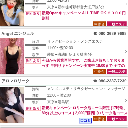
12:00〜LAST
営時
ルコース 90分12,000円⇒11,000円 オールタイムOK オイル泡
東京➠新御徒町駅都営大江戸線3分
場所
ボディコース 90分13,000円⇒12,000円 ミルクコース 100分18,
新規Openキャンペーン ALL TIME OK ２０００円
000円⇒15,000円
割引あり
割引
中香台
一般エステ
Angel エンジェル
☎
080-3689-9688
リラクゼーション・メンズエステ
施術
11:00〜翌02:00
営時
愛知➠諏訪町駅より徒歩4分
場所
今日から営業再開です。 ご来店お待ちしておりま
割引あり
っす 早割りキャンペーン実施中 18:00まで 全ての
コース １０００円割引
中香台
一般エステ
アロマロリータ
☎
080-2387-7239
メンズエステ・リラクゼーション・マッサージ
施術
12:00～翌2:00
営時
東京➠湯島駅
場所
新規キャンペーン ロリータ泡コース限定 (17時迄、
割引あり
80分以上のコース ) 2,000円割引 (ロリータ泡コース
全コース) 1,000円割引
中香台
一般エステ
口コミ