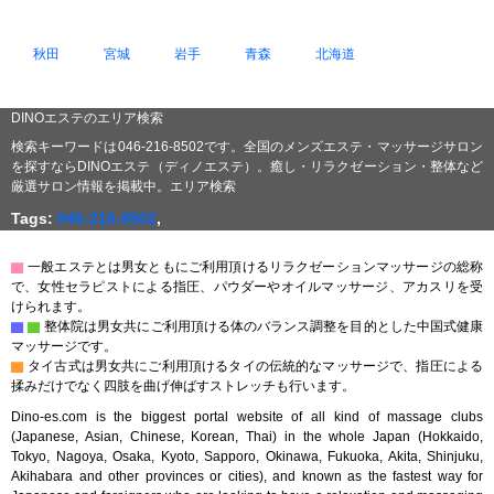
秋田
宮城
岩手
青森
北海道
DINOエステのエリア検索
検索キーワードは046-216-8502です。全国のメンズエステ・マッサージサロン
を探すならDINOエステ（ディノエステ）。癒し・リラクゼーション・整体など
厳選サロン情報を掲載中。エリア検索
Tags:
046-216-8502
,
▇
一般エステとは男女ともにご利用頂けるリラクゼーションマッサージの総称
で、女性セラピストによる指圧、パウダーやオイルマッサージ、アカスリを受
けられます。
▇
▇
整体院は男女共にご利用頂ける体のバランス調整を目的とした中国式健康
マッサージです。
▇
タイ古式は男女共にご利用頂けるタイの伝統的なマッサージで、指圧による
揉みだけでなく四肢を曲げ伸ばすストレッチも行います。
Dino-es.com is the biggest portal website of all kind of massage clubs
(Japanese, Asian, Chinese, Korean, Thai) in the whole Japan (Hokkaido,
Tokyo, Nagoya, Osaka, Kyoto, Sapporo, Okinawa, Fukuoka, Akita, Shinjuku,
Akihabara and other provinces or cities), and known as the fastest way for