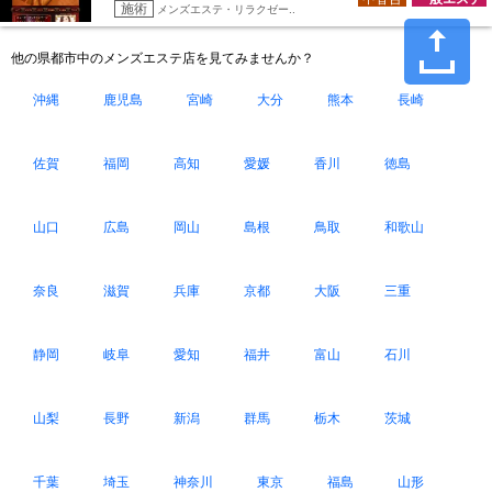
施術
メンズエステ・リラクゼー..
他の県都市中のメンズエステ店を見てみませんか？
沖縄
鹿児島
宮崎
大分
熊本
長崎
佐賀
福岡
高知
愛媛
香川
徳島
山口
広島
岡山
島根
鳥取
和歌山
奈良
滋賀
兵庫
京都
大阪
三重
静岡
岐阜
愛知
福井
富山
石川
山梨
長野
新潟
群馬
栃木
茨城
千葉
埼玉
神奈川
東京
福島
山形