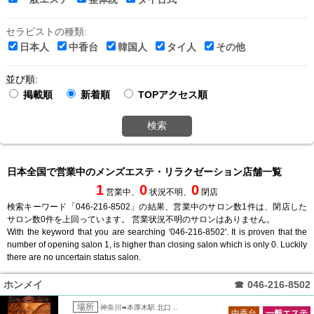
セラピストの種類:
日本人
中香台
韓国人
タイ人
その他
並び順:
掲載順
新着順
TOPアクセス順
検索
日本全国で営業中のメンズエステ・リラクゼーション店舗一覧
1
0
0
営業中、
状況不明、
閉店
検索キーワード「046-216-8502」の結果、営業中のサロン数1件は、閉店した
サロン数0件を上回っています。 営業状況不明のサロンはありません。
With the keyword that you are searching '046-216-8502'. It is proven that the
number of opening salon 1, is higher than closing salon which is only 0. Luckily
there are no uncertain status salon.
ホンメイ
☎
046-216-8502
場所
神奈川➠本厚木駅 北口 ..
中香台
一般エステ