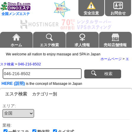
安全注意
お問合せ
全国メンズエステ
ホーム
エステ検索
求人情報
売却店舗情報
We welcome all nation to enjoy massage and SPA in Japan
ホームページ
>
エ
ステ検索
>
046-216-8502
検索
HERE (説明)
is the concept of Massage in Japan
エステ検索
カテゴリー別
エリア:
業種:
一般エステ
整体院
タイ古式