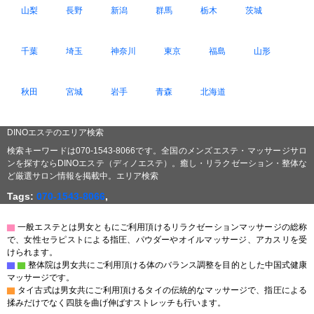
山梨
長野
新潟
群馬
栃木
茨城
千葉
埼玉
神奈川
東京
福島
山形
秋田
宮城
岩手
青森
北海道
DINOエステのエリア検索
検索キーワードは070-1543-8066です。全国のメンズエステ・マッサージサロ
ンを探すならDINOエステ（ディノエステ）。癒し・リラクゼーション・整体な
ど厳選サロン情報を掲載中。エリア検索
Tags:
070-1543-8066
,
▇
一般エステとは男女ともにご利用頂けるリラクゼーションマッサージの総称
で、女性セラピストによる指圧、パウダーやオイルマッサージ、アカスリを受
けられます。
▇
▇
整体院は男女共にご利用頂ける体のバランス調整を目的とした中国式健康
マッサージです。
▇
タイ古式は男女共にご利用頂けるタイの伝統的なマッサージで、指圧による
揉みだけでなく四肢を曲げ伸ばすストレッチも行います。