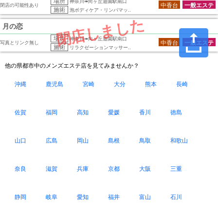
場所
神奈川➠向ヶ丘遊園駅南口
中香台
一般エステ
閉店の可能性あり
施術
泡ボディケア・リンパマッ..
閉店しました
月の恋
場所
神奈川➠向ヶ丘遊園駅南口
中香台
一般エステ
写真とリンク無し
施術
リラクゼーションマッサー..
他の県都市中のメンズエステ店を見てみませんか？
沖縄
鹿児島
宮崎
大分
熊本
長崎
佐賀
福岡
高知
愛媛
香川
徳島
山口
広島
岡山
島根
鳥取
和歌山
奈良
滋賀
兵庫
京都
大阪
三重
静岡
岐阜
愛知
福井
富山
石川