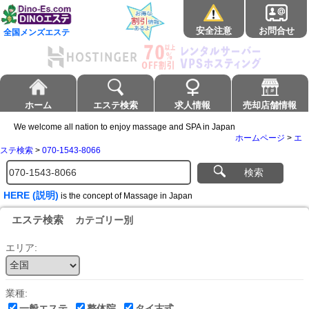
安全注意
お問合せ
全国メンズエステ
ホーム
エステ検索
求人情報
売却店舗情報
We welcome all nation to enjoy massage and SPA in Japan
ホームページ
>
エ
ステ検索
>
070-1543-8066
検索
HERE (説明)
is the concept of Massage in Japan
エステ検索
カテゴリー別
エリア:
業種:
一般エステ
整体院
タイ古式