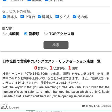
セラピストの種類:
日本人
中香台
韓国人
タイ人
その他
並び順:
掲載順
新着順
TOPアクセス順
検索
日本全国で営業中のメンズエステ・リラクゼーション店舗一覧
0
1
1
営業中、
状況不明、
閉店
検索キーワード「070-1543-8066」の結果、閉店したサロン数は1件であり、開
業中のサロン数0件を上回っていることが確認できます。 また、営業状況不明
のサロンは1件ありますが、営業中のサロンはありません。
With the keyword that you are searching '070-1543-8066'. It is proven that the
number of closing salon 1, is higher than opening salon which is only 0. Sadly
uncertain status salons out there is 1, while opening salons is none.
こいびと
☎
070-1543-8066
恋人
Lover