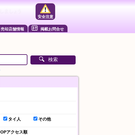
安全注意
売却店舗情報
掲載お問合せ
検索
）
タイ人
その他
TOPアクセス順