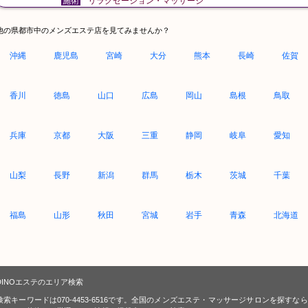
施術
リラクゼーション・マッサージ
他の県都市中のメンズエステ店を見てみませんか？
沖縄
鹿児島
宮崎
大分
熊本
長崎
佐賀
香川
徳島
山口
広島
岡山
島根
鳥取
兵庫
京都
大阪
三重
静岡
岐阜
愛知
山梨
長野
新潟
群馬
栃木
茨城
千葉
福島
山形
秋田
宮城
岩手
青森
北海道
DINOエステのエリア検索
検索キーワードは070-4453-6516です。全国のメンズエステ・マッサージサロンを探す