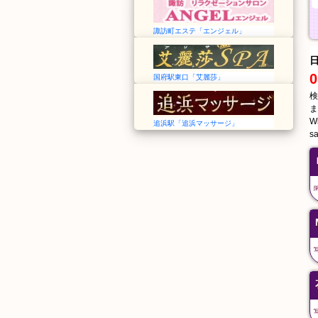
諏訪町エステ「エンジェル」
0
国府駅東口「艾麗莎」
検
ま
Wi
追浜駅「追浜マッサージ」
sa