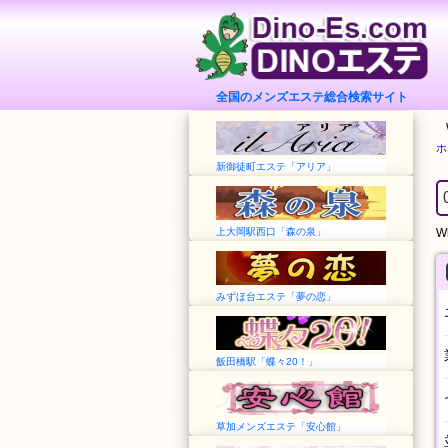
全国のメンズエステ総合検索サイト
ホ
新御徒町エステ「アリア」
上大岡駅西口「森の泉」
Wh
みずほ台エステ「夢の恋」
飯田橋駅「蝶々20！」
草加メンズエステ「安心館」