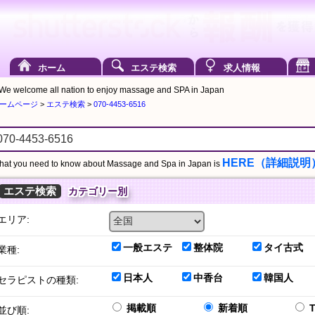
ホーム
エステ検索
求人情報
We welcome all nation to enjoy massage and SPA in Japan
ームページ
>
エステ検索
>
070-4453-6516
HERE（詳細説明
at you need to know about Massage and Spa in Japan is
エステ検索
カテゴリー別
エリア:
一般エステ
整体院
タイ古式
業種:
日本人
中香台
韓国人
セラピストの種類:
掲載順
新着順
並び順: