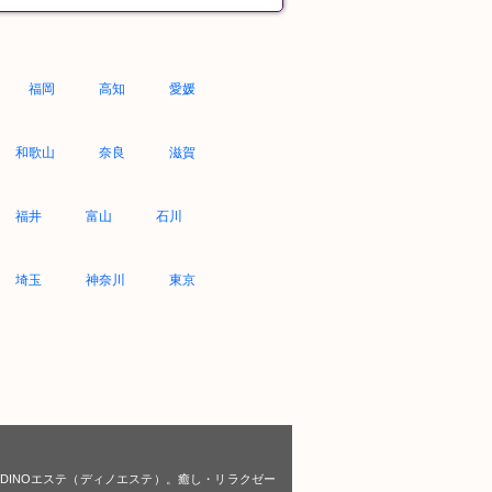
福岡
高知
愛媛
和歌山
奈良
滋賀
福井
富山
石川
埼玉
神奈川
東京
ならDINOエステ（ディノエステ）。癒し・リラクゼー