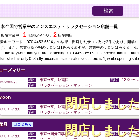
検索
日本全国で営業中のメンズエステ・リラクゼーション店舗一覧
1
2
店舗営業中、
店舗状況不明、
店舗閉店
索キーワード「070-4453-6516」の結果、閉店したサロン数は2件であり、開
す。 また、営業状況不明のサロンは1件ありますが、営業中のサロンはありません
th the keyword that you are searching '070-4453-6516'. It is proven that the num
lon which is only 0. Sadly uncertain status salons out there is 1, while opening sal
ローズマリー
場所
東京➠立川駅南口
営時
12:00〜La
閉店の可能性あり
施術
リラクゼーション・マッサージ
Moon
閉店しまし
場所
東京➠立川駅南口
営時
12:00〜La
写真とリンク無し
施術
リラクゼーション・マッサージ
花月
口コミあり
閉店しまし
場所
東京➠国分寺駅南口
営時
12:00〜翌
写真とリンク無し