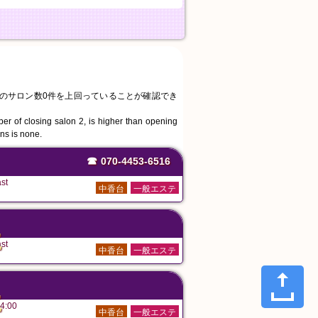
業中のサロン数0件を上回っていることが確認でき
。
ber of closing salon 2, is higher than opening
ons is none.
☎
070-4453-6516
st
中香台
一般エステ
た
st
中香台
一般エステ
た
4:00
中香台
一般エステ