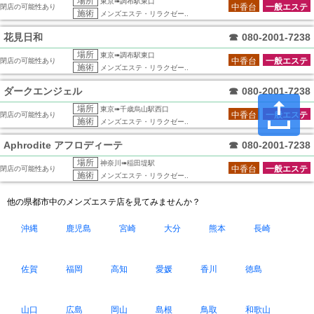
場所
東京➠調布駅東口
中香台
一般エステ
閉店の可能性あり
施術
メンズエステ・リラクゼー..
花見日和
☎
080-2001-7238
場所
東京➠調布駅東口
中香台
一般エステ
閉店の可能性あり
施術
メンズエステ・リラクゼー..
ダークエンジェル
☎
080-2001-7238
場所
東京➠千歳烏山駅西口
中香台
一般エステ
閉店の可能性あり
施術
メンズエステ・リラクゼー..
Aphrodite アフロディーテ
☎
080-2001-7238
場所
神奈川➠稲田堤駅
中香台
一般エステ
閉店の可能性あり
施術
メンズエステ・リラクゼー..
他の県都市中のメンズエステ店を見てみませんか？
沖縄
鹿児島
宮崎
大分
熊本
長崎
佐賀
福岡
高知
愛媛
香川
徳島
山口
広島
岡山
島根
鳥取
和歌山