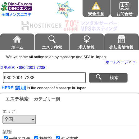
安全注意
お問合せ
全国メンズエステ
ホーム
エステ検索
求人情報
売却店舗情報
We welcome all nation to enjoy massage and SPA in Japan
ホームページ
>
エ
ステ検索
>
080-2001-7238
検索
HERE (説明)
is the concept of Massage in Japan
エステ検索
カテゴリー別
エリア:
業種:
一般エステ
整体院
タイ古式