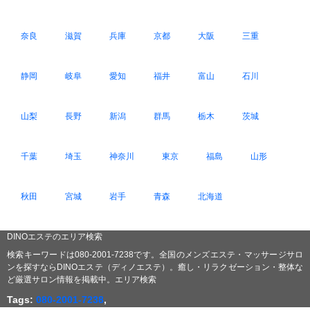
奈良
滋賀
兵庫
京都
大阪
三重
静岡
岐阜
愛知
福井
富山
石川
山梨
長野
新潟
群馬
栃木
茨城
千葉
埼玉
神奈川
東京
福島
山形
秋田
宮城
岩手
青森
北海道
DINOエステのエリア検索
検索キーワードは080-2001-7238です。全国のメンズエステ・マッサージサロ
ンを探すならDINOエステ（ディノエステ）。癒し・リラクゼーション・整体な
ど厳選サロン情報を掲載中。エリア検索
Tags:
080-2001-7238
,