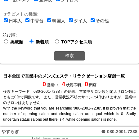
セラピストの種類:
日本人
中香台
韓国人
タイ人
その他
並び順:
掲載順
新着順
TOPアクセス順
検索
日本全国で営業中のメンズエステ・リラクゼーション店舗一覧
0
4
0
営業中、
状況不明、
閉店
検索キーワード「080-2001-7238」の結果、営業中サロン数と閉店サロン数は
ともに0件で同数です。 また、営業状況不明のサロンは4件ありますが、営業中
のサロンはありません。
With the keyword that you are searching '080-2001-7238'. It is proven that the
number of opening salon and closing salon are equal which is 0. Sadly
uncertain status salons out there is 4, while opening salons is none.
やすらぎ
☎
080-2001-7238