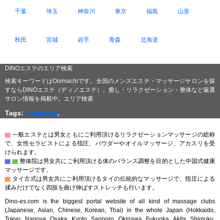
千葉
埼玉
神奈川
東京
福島
山形
秋田
宮城
岩手
青森
北海道
DINOエステのエリア検索
検索キーワードはOoimachiです。全国のメンズエステ・マッサージサロンを探
すならDINOエステ（ディノエステ）。癒し・リラクゼーション・整体など厳選
サロン情報を掲載中。エリア検索
Tags:
Ooimachi
,
▇
一般エステとは男女ともにご利用頂けるリラクゼーションマッサージの総称
で、女性セラピストによる指圧、パウダーやオイルマッサージ、アカスリを受
けられます。
▇
▇
整体院は男女共にご利用頂ける体のバランス調整を目的とした中国式健康
マッサージです。
▇
タイ古式は男女共にご利用頂けるタイの伝統的なマッサージで、指圧による
揉みだけでなく四肢を曲げ伸ばすストレッチも行います。
Dino-es.com is the biggest portal website of all kind of massage clubs
(Japanese, Asian, Chinese, Korean, Thai) in the whole Japan (Hokkaido,
Tokyo, Nagoya, Osaka, Kyoto, Sapporo, Okinawa, Fukuoka, Akita, Shinjuku,