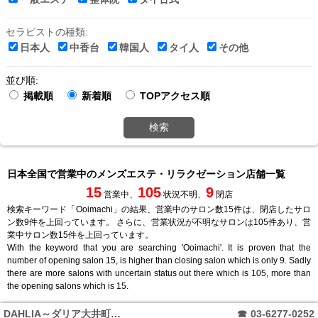
セラピストの種類:
日本人
中香台
韓国人
タイ人
その他
並び順:
掲載順
新着順
TOPアクセス順
検索
日本全国で営業中のメンズエステ・リラクゼーション店舗一覧
15
105
9
営業中、
状況不明、
閉店
検索キーワード「Ooimachi」の結果、営業中のサロン数15件は、閉店したサロ
ン数9件を上回っています。 さらに、営業状況が不明なサロンは105件あり、営
業中サロン数15件を上回っています。
With the keyword that you are searching 'Ooimachi'. It is proven that the
number of opening salon 15, is higher than closing salon which is only 9. Sadly
there are more salons with uncertain status out there which is 105, more than
the opening salons which is 15.
DAHLIA～ダリア大井町店～
☎
03-6277-0252