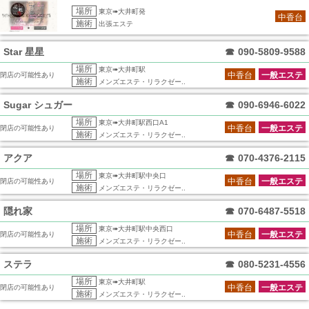
場所
東京➠大井町発
中香台
施術
出張エステ
Star 星星
☎
090-5809-9588
場所
東京➠大井町駅
中香台
一般エステ
閉店の可能性あり
施術
メンズエステ・リラクゼー..
Sugar シュガー
☎
090-6946-6022
場所
東京➠大井町駅西口A1
中香台
一般エステ
閉店の可能性あり
施術
メンズエステ・リラクゼー..
アクア
☎
070-4376-2115
場所
東京➠大井町駅中央口
中香台
一般エステ
閉店の可能性あり
施術
メンズエステ・リラクゼー..
隠れ家
☎
070-6487-5518
場所
東京➠大井町駅中央西口
中香台
一般エステ
閉店の可能性あり
施術
メンズエステ・リラクゼー..
ステラ
☎
080-5231-4556
場所
東京➠大井町駅
中香台
一般エステ
閉店の可能性あり
施術
メンズエステ・リラクゼー..