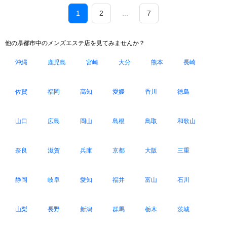
1
2
...
7
他の県都市中のメンズエステ店を見てみませんか？
沖縄
鹿児島
宮崎
大分
熊本
長崎
佐賀
福岡
高知
愛媛
香川
徳島
山口
広島
岡山
島根
鳥取
和歌山
奈良
滋賀
兵庫
京都
大阪
三重
静岡
岐阜
愛知
福井
富山
石川
山梨
長野
新潟
群馬
栃木
茨城