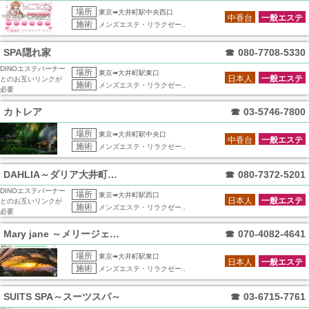
場所
東京➠大井町駅中央西口
中香台
一般エステ
施術
メンズエステ・リラクゼー..
SPA隠れ家
☎
080-7708-5330
DINOエステバーナー
場所
東京➠大井町駅東口
日本人
一般エステ
とのお互いリンクが
施術
メンズエステ・リラクゼー..
必要
カトレア
☎
03-5746-7800
場所
東京➠大井町駅中央口
中香台
一般エステ
施術
メンズエステ・リラクゼー..
DAHLIA～ダリア大井町店～
☎
080-7372-5201
DINOエステバーナー
場所
東京➠大井町駅西口
日本人
一般エステ
とのお互いリンクが
施術
メンズエステ・リラクゼー..
必要
Mary jane ～メリージェーン～
☎
070-4082-4641
場所
東京➠大井町駅東口
日本人
一般エステ
施術
メンズエステ・リラクゼー..
SUITS SPA～スーツスパ～
☎
03-6715-7761