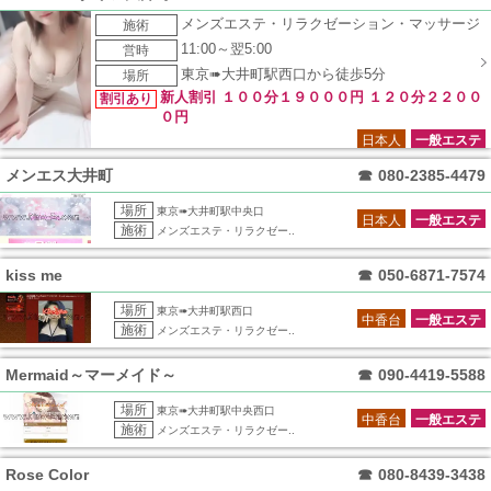
メンズエステ・リラクゼーション・マッサージ
施術
11:00～翌5:00
営時
東京➠大井町駅西口から徒歩5分
場所
新人割引 １００分１９０００円 １２０分２２００
割引あり
０円
日本人
一般エステ
メンエス大井町
☎
080-2385-4479
場所
東京➠大井町駅中央口
日本人
一般エステ
施術
メンズエステ・リラクゼー..
kiss me
☎
050-6871-7574
場所
東京➠大井町駅西口
中香台
一般エステ
施術
メンズエステ・リラクゼー..
Mermaid～マーメイド～
☎
090-4419-5588
場所
東京➠大井町駅中央西口
中香台
一般エステ
施術
メンズエステ・リラクゼー..
Rose Color
☎
080-8439-3438