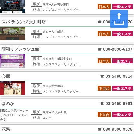
場所
東京➠大井町駅東口
日本人
一般エステ
施術
メンズエステ・リラクゼー..
スパ ラウンジ 大井町店
☎
080-2368-8176
場所
東京➠大井町駅
日本人
一般エステ
施術
メンズエステ・リラクゼー..
昭和リフレッシュ館
☎
080-8098-6197
場所
東京➠大井町駅中央口
日本人
一般エステ
施術
メンズエステ・リラクゼー..
心癒
☎
03-5460-9814
場所
東京➠大井町駅
中香台
一般エステ
施術
メンズエステ・リラクゼー..
ほのか
☎
03-5460-8981
DINOエステバーナー
場所
東京➠JR大井町駅
中香台
一般エステ
とのお互いリンクが
施術
エステ
必要
花魁
☎
080-9500-9578