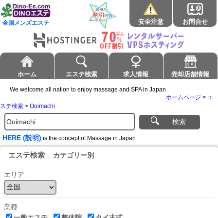
安全注意
お問合せ
全国メンズエステ
ホーム
エステ検索
求人情報
売却店舗情報
We welcome all nation to enjoy massage and SPA in Japan
ホームページ
>
エ
ステ検索
>
Ooimachi
検索
HERE (説明)
is the concept of Massage in Japan
エステ検索
カテゴリー別
エリア:
業種:
一般エステ
整体院
タイ古式