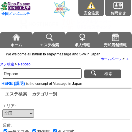
安全注意
お問合せ
全国メンズエステ
ホーム
エステ検索
求人情報
売却店舗情報
We welcome all nation to enjoy massage and SPA in Japan
ホームページ
>
エ
ステ検索
>
Reposo
検索
HERE (説明)
is the concept of Massage in Japan
エステ検索
カテゴリー別
エリア:
業種:
一般エステ
整体院
タイ古式