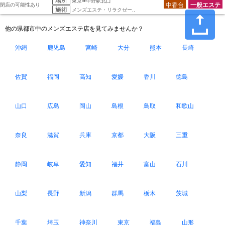
場所
東京➠中野駅北口
中香台
一般エステ
閉店の可能性あり
施術
メンズエステ・リラクゼー..
他の県都市中のメンズエステ店を見てみませんか？
沖縄
鹿児島
宮崎
大分
熊本
長崎
佐賀
福岡
高知
愛媛
香川
徳島
山口
広島
岡山
島根
鳥取
和歌山
奈良
滋賀
兵庫
京都
大阪
三重
静岡
岐阜
愛知
福井
富山
石川
山梨
長野
新潟
群馬
栃木
茨城
千葉
埼玉
神奈川
東京
福島
山形