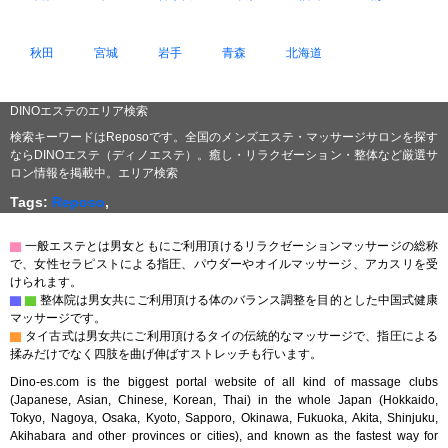
秋田
宮城
岩手
青森
北海道
DINOエステのエリア検索
検索キーワードはReposoです。全国のメンズエステ・マッサージサロンを探す
ならDINOエステ（ディノエステ）。癒し・リラクゼーション・整体など厳選サ
ロン情報を掲載中。エリア検索
Tags:
Reposo
,
▇
一般エステとは男女ともにご利用頂けるリラクゼーションマッサージの総称
で、女性セラピストによる指圧、パウダーやオイルマッサージ、アカスリを受
けられます。
▇
▇
整体院は男女共にご利用頂ける体のバランス調整を目的とした中国式健康
マッサージです。
▇
タイ古式は男女共にご利用頂けるタイの伝統的なマッサージで、指圧による
揉みだけでなく四肢を曲げ伸ばすストレッチも行います。
Dino-es.com is the biggest portal website of all kind of massage clubs
(Japanese, Asian, Chinese, Korean, Thai) in the whole Japan (Hokkaido,
Tokyo, Nagoya, Osaka, Kyoto, Sapporo, Okinawa, Fukuoka, Akita, Shinjuku,
Akihabara and other provinces or cities), and known as the fastest way for