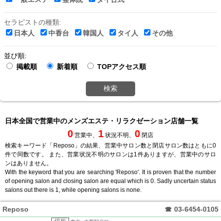
セラピストの種類:
日本人
中香台
韓国人
タイ人
その他
並び順:
掲載順
新着順
TOPアクセス順
検索
日本全国で営業中のメンズエステ・リラクゼーション店舗一覧
0
1
0
営業中、
状況不明、
閉店
検索キーワード「Reposo」の結果、営業中サロン数と閉店サロン数はともに0
件で同数です。 また、営業状況不明のサロンは1件ありますが、営業中のサロ
ンはありません。
With the keyword that you are searching 'Reposo'. It is proven that the number
of opening salon and closing salon are equal which is 0. Sadly uncertain status
salons out there is 1, while opening salons is none.
Reposo
☎
03-6454-0105