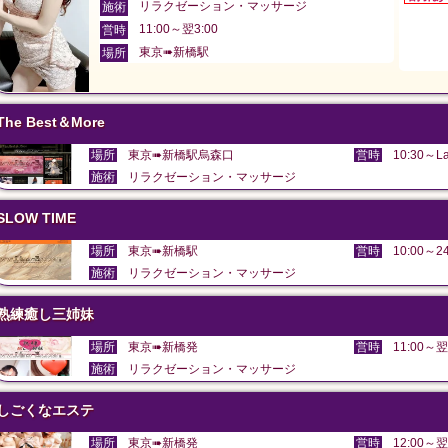
リラクゼーション・マッサージ
施術
11:00～翌3:00
営時
東京➠新橋駅
場所
The Best＆More
場所
東京➠新橋駅烏森口
営時
10:30～La
施術
リラクゼーション・マッサージ
SLOW TIME
場所
東京➠新橋駅
営時
10:00～24
施術
リラクゼーション・マッサージ
熟練癒し三姉妹
場所
東京➠新橋発
営時
11:00～翌
施術
リラクゼーション・マッサージ
しごくなエステ
場所
東京➠新橋発
営時
12:00～翌