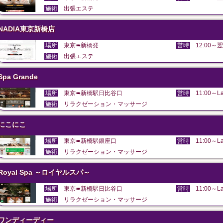
施術
出張エステ
NADIA東京新橋店
場所
東京➠新橋発
営時
12:00～翌
施術
出張エステ
Spa Grande
場所
東京➠新橋駅日比谷口
営時
11:00～La
施術
リラクゼーション・マッサージ
にこにこ
場所
東京➠新橋駅銀座口
営時
11:00～La
施術
リラクゼーション・マッサージ
Royal Spa ～ロイヤルスパ～
場所
東京➠新橋駅日比谷口
営時
11:00～La
施術
リラクゼーション・マッサージ
ワンディーディー