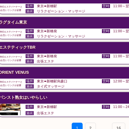
場所
東京➠新橋駅
営時
11:00～翌
DINOエステバーナーと
のお互いリンクが必要
施術
リラクゼーション・マッサージ
ラグタイム東京
場所
東京➠新橋発
営時
11:00～翌
DINOエステバーナーと
のお互いリンクが必要
施術
リラクゼーション・マッサージ
エステティックTBR
場所
東京➠新橋発
営時
11:00～翌
DINOエステバーナーと
のお互いリンクが必要
施術
出張エステ
ORIENT VENUS
場所
東京➠新橋駅烏森口
営時
12:00～翌
DINOエステバーナーと
のお互いリンクが必要
施術
タイ式マッサージ
パンスト熟女はいやらしい
場所
東京➠新橋駅
営時
11:00～24
施術
出張エステ
1
2
...
16