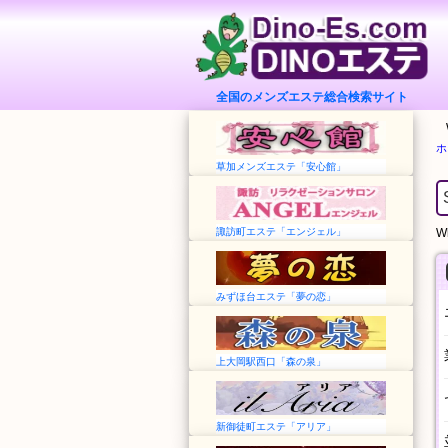
全国のメンズエステ総合検索サイト
ホ
草加メンズエステ「安心館」
諏訪町エステ「エンジェル」
Wh
みずほ台エステ「夢の恋」
上大岡駅西口「森の泉」
新御徒町エステ「アリア」