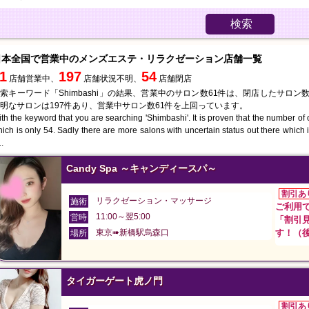
検索
日本全国で営業中のメンズエステ・リラクゼーション店舗一覧
1
197
54
店舗営業中、
店舗状況不明、
店舗閉店
索キーワード「Shimbashi」の結果、営業中のサロン数61件は、閉店したサロン
明なサロンは197件あり、営業中サロン数61件を上回っています。
th the keyword that you are searching 'Shimbashi'. It is proven that the number of
ich is only 54. Sadly there are more salons with uncertain status out there which
.
Candy Spa ～キャンディースパ～
割引あ
リラクゼーション・マッサージ
施術
ご利用で
11:00～翌5:00
営時
「割引
東京➠新橋駅烏森口
す！（後
場所
タイガーゲート虎ノ門
割引あ