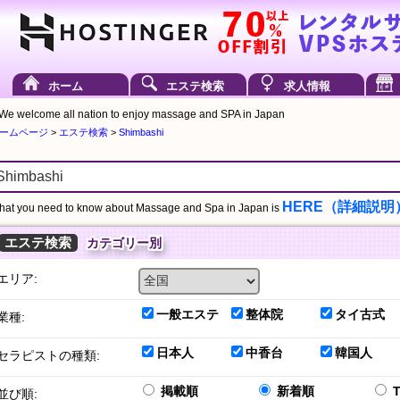
ホーム
エステ検索
求人情報
We welcome all nation to enjoy massage and SPA in Japan
ームページ
>
エステ検索
>
Shimbashi
HERE（詳細説明
at you need to know about Massage and Spa in Japan is
エステ検索
カテゴリー別
エリア:
一般エステ
整体院
タイ古式
業種:
日本人
中香台
韓国人
セラピストの種類:
掲載順
新着順
並び順: