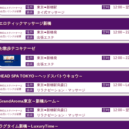
場所
東京➠新橋駅
営時
12:00～翌
DINOエステバーナーと
のお互いリンクが必要
施術
タイ式マッサージ
エロティックマッサージ新橋
場所
東京➠新橋発
営時
12:00～22
DINOエステバーナーと
のお互いリンクが必要
施術
出張エステ
お散歩テコキナーゼ
場所
東京➠新橋発
営時
12:00～22
施術
出張エステ
HEAD SPA TOKYO～ヘッドスパトウキョウ～
場所
東京➠新橋駅烏森口
営時
12:00～La
DINOエステバーナーと
のお互いリンクが必要
施術
リラクゼーション・マッサージ
GrandAroma東京～新橋ルーム～
場所
東京➠新橋駅烏森口
営時
12:00～翌
DINOエステバーナーと
のお互いリンクが必要
施術
リラクゼーション・マッサージ
ラグタイム新橋～LuxuryTime～