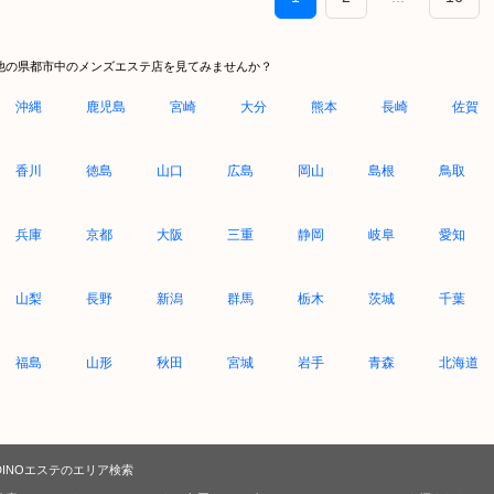
他の県都市中のメンズエステ店を見てみませんか？
沖縄
鹿児島
宮崎
大分
熊本
長崎
佐賀
香川
徳島
山口
広島
岡山
島根
鳥取
兵庫
京都
大阪
三重
静岡
岐阜
愛知
山梨
長野
新潟
群馬
栃木
茨城
千葉
福島
山形
秋田
宮城
岩手
青森
北海道
DINOエステのエリア検索