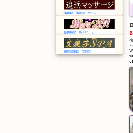
追浜駅「追浜マッサージ」
6
飯田橋駅「蝶々20！」
検
不
Wi
国府駅東口「艾麗莎」
wh
61