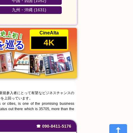
中国・四国 (1052)
九州・沖縄 (1631)
史上初！
CineAlta
4K
を巡る
、新規参入者にとって有望なビジネスチャンスの
4件を上回っています。
r cities, is one of the promising business
status out there which is 35705, more than the
☎
090-8411-5176