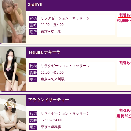
3rdEYE
割引あ
リラクゼーション・マッサージ
施術
¥3,000
11:00～翌4:00
営時
東京➠立川駅
場所
Tequila テキーラ
割引あ
リラクゼーション・マッサージ
施術
11:00～翌5:00
営時
東京➠久米川駅
場所
アラウンドサーティー
割引あ
リラクゼーション・マッサージ
施術
延長30分
12:00～24:00
営時
東京➠練馬駅
場所