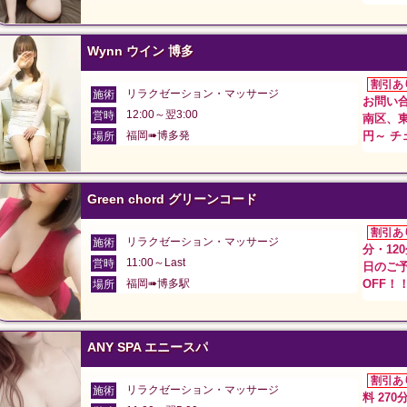
Wynn ウイン 博多
割引あ
リラクゼーション・マッサージ
施術
お問い合
12:00～翌3:00
営時
南区、東
福岡➠博多発
円～ チェ
場所
Green chord グリーンコード
割引あ
リラクゼーション・マッサージ
施術
分・12
11:00～Last
営時
日のご予
福岡➠博多駅
OFF！
場所
ANY SPA エニースパ
割引あ
リラクゼーション・マッサージ
施術
料 27