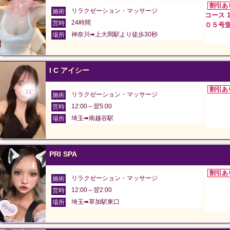
割引あ
リラクゼーション・マッサージ
施術
コース 
24時間
営時
０５号
神奈川➠上大岡駅より徒歩30秒
場所
I C アイシー
割引あ
リラクゼーション・マッサージ
施術
12:00～翌5:00
営時
埼玉➠南越谷駅
場所
PRI SPA
割引あ
リラクゼーション・マッサージ
施術
12:00～翌2:00
営時
埼玉➠草加駅東口
場所