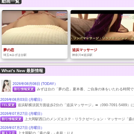
動画一覧
夢の恋
追浜マッサージ
埼玉➠みずほ台駅
神奈川➠追浜駅
What's New 最新情報
2026年08月08日 (TODAY）
みずほ台の「夢の恋」夏本番、ご自身の体をいたわる時間です。 外
割引情報変更
2026年08月03日 (月曜日）
追浜駅横須賀方面徒歩2分の「追浜マッサージ」➠（090-7091-5489）になりました
TEL変更
2026年07月27日 (月曜日）
上大岡駅西口のメンズエステ・リラクゼーション・マッサージ「森
割引情報変更
2026年07月27日 (月曜日）
上大岡駅の「森の泉」- 名前：りえ
新人入店