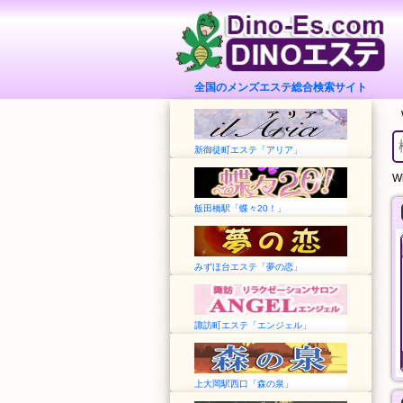
全国のメンズエステ総合検索サイト
新御徒町エステ「アリア」
Wh
飯田橋駅「蝶々20！」
追浜マッサージ
沙羅沙
みずほ台エステ「夢の恋」
神奈川➠追浜駅
東京➠東久留米駅
11:00〜Last
12:00～LAST
人気コース
沙羅沙おすすめコース
諏訪町エステ「エンジェル」
50分
90分
7,000円
11,000円
般エステ
一般エステ
上大岡駅西口「森の泉」