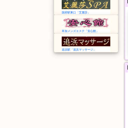
国府駅東口「艾麗莎」
草加メンズエステ「安心館」
追浜駅「追浜マッサージ」