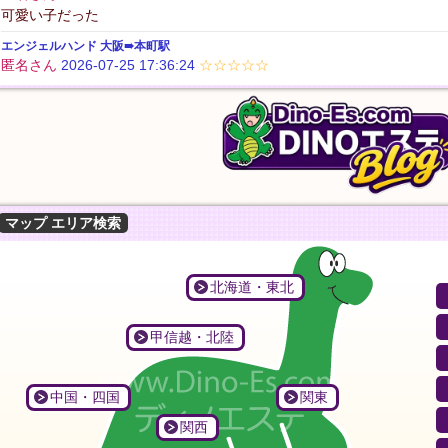
可愛い子だった
2026年06月30日 (火曜日）
大阪➠日本橋駅7番出口の「ZENITH spa」- メンズエステ・リラクゼーシ
閉店
エンジェルハンド 大阪➠本町駅
匿名さん
2026-07-25 17:36:24
☆☆☆☆☆
2026年06月26日 (金曜日）
60分コースなのに40分で終了。

みずほ台の「夢の恋」梅雨の時期、何となく身体が重い、むくみが
割引情報変更
マッサージまじで下手くそ。

若い子って言われたのにおばさん。

2026年06月24日 (水曜日）
シャワー室臭い。

草加の「安心館」✨ 6/23～6/30 抽選会開催 ✨ 🎁 1,00
割引情報変更
エアコン壊れてて暑い。

2026年06月18日 (木曜日）
今までで圧倒的に1番最悪でした。
飯田橋駅の「蝶々20！」- 名前：愛、22歳(D)157cm
新人入店
Barbie 東京➠大井町駅
マップ エリア検索
2026年06月15日 (月曜日）
違法店
2026-07-25 10:31:15
☆☆☆☆☆
新御徒町駅の「ilAria アリア」- 名前：えみちゃん、28歳(D)156cm
新人入店
しつこい勧誘、ヌキも嘘、金額は財布見て取れるだけ請求してくる。
2026年06月15日 (月曜日）
北海道・東北
Barbie 東京➠大井町駅
新御徒町駅の「ilAria アリア」- 名前：マリちゃん、27歳(D)156cm
新人入店
ここだけはやめて
2026-07-25 10:29:08
★★★★★
2026年06月15日 (月曜日）
ブサイクしかおらず、金はぼったくられる。抜きも嘘
甲信越・北陸
新御徒町駅の「ilAria アリア」- 名前：ミナちゃん、27歳(D)156cm
新人入店
Barbie 東京➠大井町駅
バービーはぼった
2026-07-25 10:26:22
☆☆☆☆☆
つづき見る？
中国・四国
関東
抜きをPRしてお金をふっかけてくるし、2人がかりでマッサージと称
り。
関西