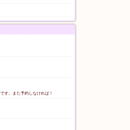
れた心と身体を、心地よいマッサージでリフレッシュしませんか？ 洗練されたリラクゼーシ
いです。また予約しなければ！
れたリラクゼーション店が営業中♪ 皆様のお電話お待ちしております♪ 本日も皆様のご来店を笑顔
ション・マッサージ