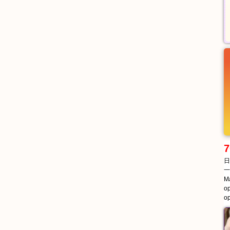
7
日
一
Ma
op
op