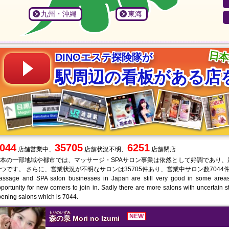
Healing Body Spa 東京➠用賀駅
森木 陽輔
2026-07-23 14:38:47
☆☆☆☆☆
九州・沖縄
東海
0364557955
ページ： |
1
|
2
| ...
329
日本
DINOエステ探険隊が
駅周辺の看板がある店
044
35705
6251
店舗営業中、
店舗状況不明、
店舗閉店
本の一部地域や都市では、マッサージ・SPAサロン事業は依然として好調であり
つです。 さらに、営業状況が不明なサロンは35705件あり、営業中サロン数704
ssage and SPA salon businesses in Japan are still very good in some areas o
portunity for new comers to join in. Sadly there are more salons with uncertain 
ening salons which is 7044.
もりのいずみ
NEW
森の泉
Mori no Izumi