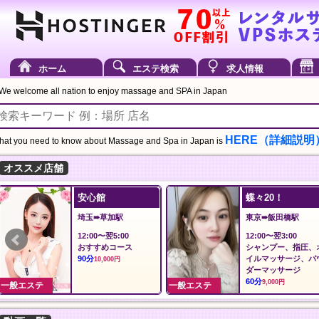
ホーム
エステ検索
求人情報
We welcome all nation to enjoy massage and SPA in Japan
HERE（詳細説明
at you need to know about Massage and Spa in Japan is
オススメ店舗
安心館
蝶々20！
埼玉➠草加駅
東京➠飯田橋駅
12:00〜翌5:00
12:00〜翌3:00
おすすめコース
シャンプー、指圧、
90分
イルマッサージ、パ
10,000円
ダーマッサージ
60分
9,000円
一般エステ
一般エステ