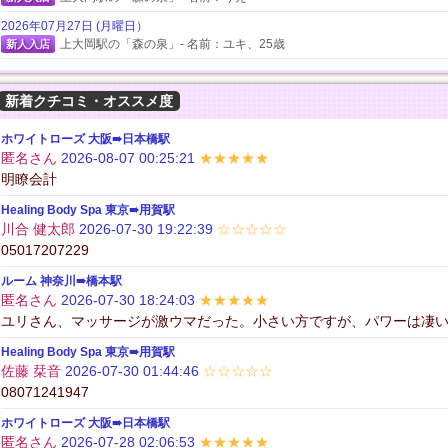
2026年07月27日 (月曜日）
上大岡駅の「森の泉」- 名前：ユキ、25歳
新人入店
2026年07月27日 (月曜日）
上大岡駅の「森の泉」- 名前：りり、23歳
新人入店
新着クチコミ・オススメ度
2026年07月27日 (月曜日）
上大岡駅の「森の泉」- 名前：ここ、27歳
ホワイトローズ 大阪➠日本橋駅
新人入店
匿名さん
2026-08-07 00:25:21
★★★★★
2026年07月27日 (月曜日）
明瞭会計
上大岡駅の「森の泉」- 名前：ハナ、25歳
新人入店
Healing Body Spa 東京➠用賀駅
2026年07月27日 (月曜日）
川合 健太郎
2026-07-30 19:22:39
☆☆☆☆☆
上大岡駅の「森の泉」- 名前：あや、24歳
新人入店
05017207229
2026年07月25日 (土曜日）
ルーム 神奈川➠橋本駅
みずほ台の「夢の恋」暑い夏こそ、極上の癒しを✨ 厳しい暑さで疲
割引情報変更
匿名さん
2026-07-30 18:24:03
★★★★★
2026年07月21日 (火曜日）
ユリさん、マッサージが激ウマだった。小さい方ですが、パワーは凄
飯田橋駅の「蝶々20！」- 名前：なつみ、23歳(C)163cm
新人入店
Healing Body Spa 東京➠用賀駅
佐藤 栞音
2026-07-30 01:44:46
☆☆☆☆☆
2026年07月10日 (金曜日）
08071241947
みずほ台の「夢の恋」マッサージで癒しをご堪能下さいませ。 洗練さ
割引情報変更
ホワイトローズ 大阪➠日本橋駅
2026年06月30日 (火曜日）
匿名さん
2026-07-28 02:06:53
★★★★★
三重➠近鉄四日市駅の「MIRAN～ミラン～」- メンズエステ・リラクゼー
閉店