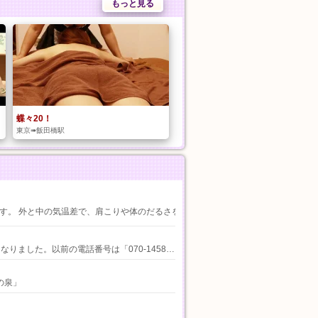
もっと見る
蝶々20！
東京➠飯田橋駅
と中の気温差で、肩こりや体のだるさを感じていませんか？ プロの施術で血流を促し、夏を
。以前の電話番号は「070-1458-3555」でした。
の泉」