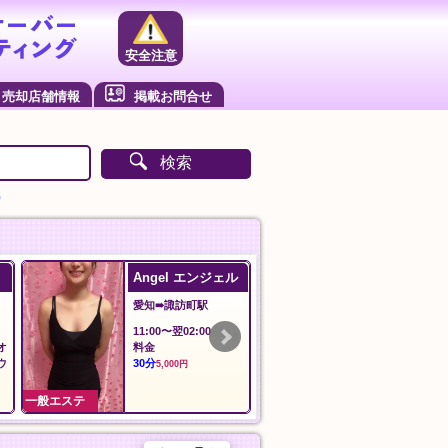
安全注意
売却店舗情報
掲載お問合せ
検索
）
Angel エンジェル
ilAria アリア
愛知➠諏訪町駅
東京➠新御徒町
11:00〜翌02:00
12:00〜LAST
オ
料金
料金
ウ
30分
60分
5,000円
8,000円
一般エステ
一般エステ