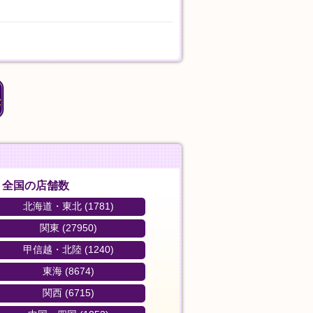
ョン・マッサージ
気になることはありませんか？ 特に初夏は気圧や湿度の変化から自律神経が乱れやすく、身体
0円分以上のクーポン券プレゼント！ 🎫 「今度来る」クーポン利用OK！ お見逃しなく！ 春キャ
ひどい目にあったよ
全国の店舗数
北海道・東北 (1781)
関東 (27950)
甲信越・北陸 (1240)
東海 (8674)
して雑で短時間だけマッサージして終わ
関西 (6715)