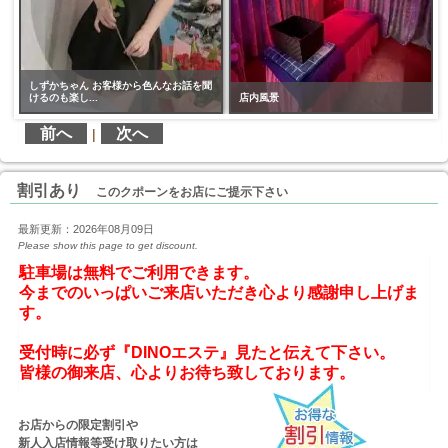
しずかちゃん お客様から色んなお話を聞
けるのも楽し...
店内風景
前へ
次へ
|
割引あり
このクポーンをお店にご提示下さい
最新更新：2026年08月09日
Please show this page to get discount.
駐車場は無料でご利用できます。

今までのいっぱいご来店いただき心より感謝申し上げま
す。
受付時に必ず『DINOエステ』見たと伝えて下さい。
お店からの限定割引や
新人入店情報等受け取りたい方は