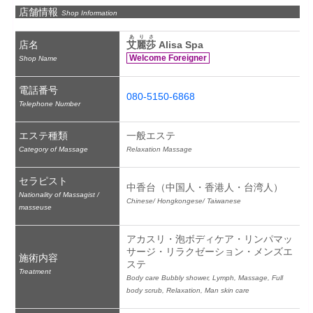
店舗情報
Shop Information
ありさ
店名
艾麗莎
 Alisa Spa
Welcome Foreigner
Shop Name
電話番号
080-5150-6868
Telephone Number
エステ種類
一般エステ
Category of Massage
Relaxation Massage
セラピスト
中香台（中国人・香港人・台湾人）
Nationality of Massagist /
Chinese/ Hongkongese/ Taiwanese
masseuse
アカスリ・泡ボディケア・リンパマッ
サージ・リラクゼーション・メンズエ
施術内容
ステ
Treatment
Body care Bubbly shower, Lymph, Massage, Full 
body scrub, Relaxation, Man skin care