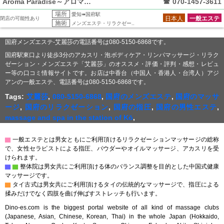
Aroma Paradise～アロマパラ
☎
070-1457-3611
場所
愛知➠国府駅
日本人
一般エステ
閉店の可能性あり
施術
メンズエステ・リラクゼー..
国府メンズエステ-艾麗莎の電話番号は080-5150-6868です。
国府駅東口より徒歩3分のアカスリ・泡ボディケア・リンパマッサージ・リラク
ゼーション・メンズエステ「艾麗莎」のオススメ・評価・評判・感想・レビュ
ー等の口コミ情報サイトです。お店は中香台（中国人・香港人・台湾人）アジ
アンの一般エステ、電話番号は080-5150-6868です。
Tags:
艾麗莎
,
080-5150-6868
,
国府のメンズエステ
,
国府のマッサ
ージ
,
国府のリラクゼーション
,
国府の指圧
,
国府の男性エステ
,
massage and spa in the station of Kō
,
▇
一般エステとは男女ともにご利用頂けるリラクゼーションマッサージの総称
で、女性セラピストによる指圧、パウダーやオイルマッサージ、アカスリを受
けられます。
▇
▇
整体院は男女共にご利用頂ける体のバランス調整を目的とした中国式健康
マッサージです。
▇
タイ古式は男女共にご利用頂けるタイの伝統的なマッサージで、指圧による
揉みだけでなく四肢を曲げ伸ばすストレッチも行います。
Dino-es.com is the biggest portal website of all kind of massage clubs
(Japanese, Asian, Chinese, Korean, Thai) in the whole Japan (Hokkaido,