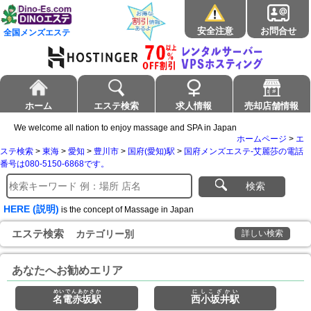
安全注意
お問合せ
全国メンズエステ
ホーム
エステ検索
求人情報
売却店舗情報
We welcome all nation to enjoy massage and SPA in Japan
ホームページ
>
エ
ステ検索
>
東海
>
愛知
>
豊川市
>
国府(愛知)駅
>
国府メンズエステ-艾麗莎の電話
番号は080-5150-6868です。
検索
HERE (説明)
is the concept of Massage in Japan
エステ検索
カテゴリー別
詳しい検索
あなたへお勧めエリア
めいでんあかさか
にしこざかい
名電赤坂駅
西小坂井駅