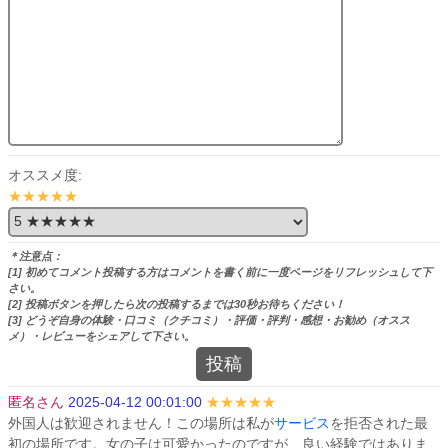
オススメ度:
★★★★★
＊注意点：
[1] 初めてコメント投稿する方はコメントを書く前に一度ページをリフレッシュして下
さい。
[2] 投稿ボタンを押したら次の投稿するまでは30秒お待ちください！
[3] どうぞ自身の体験・口コミ（クチコミ）・評価・評判・感想・お勧め（オスス
メ）・レビューをシェアして下さい。
投稿
匿名さん
2025-04-12 00:01:00
★★★★★
外国人は歓迎されません！この場所は私が
サービス
を拒否された最
初の場所です。女の子は可愛かったのですが、良い経験ではありま