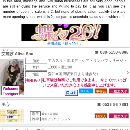
In this area, massage and SPA salon businesses are still very good, people
are still enjoying the service and willing to pay for it, as you can see the
number of opening salons is 2, but none of closing salon. Luckily there are
more opening salons which is 2, compare to uncertain status salon which is 1.
飯田橋駅「蝶々20！」
ありさ
☎
080-5150-6868
艾麗莎
Alisa Spa
アカスリ・泡ボディケア・リンパマッサージ・
施術
リラクゼーション・メンズエステ
13:00～翌1:00
営時
愛知➠国府駅東口より徒歩3分
場所
駐車場は無料でご利用できます。 今までのいっぱ
割引あり
いご来店いただき心より感謝申し上げます。
Welcome
求人あり
中香台
一般エステ
口コミ
Foreigner
美心
☎
0533-86-7881
場所
愛知➠国府駅
韓国人
一般エステ
施術
韓国リラクゼーション