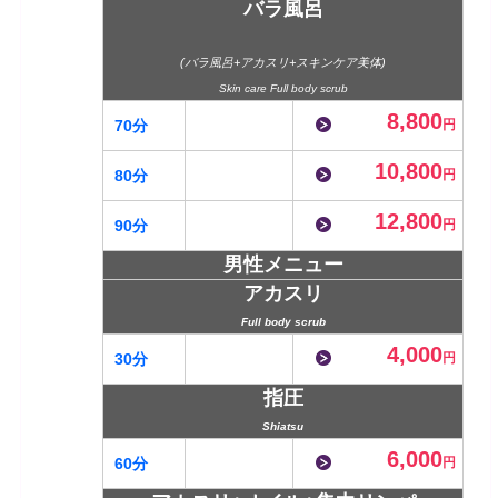
バラ風呂
(バラ風呂+アカスリ+スキンケア美体)
Skin care Full body scrub
8,800
70分
円
10,800
80分
円
12,800
90分
円
男性メニュー
アカスリ
Full body scrub
4,000
30分
円
指圧
Shiatsu
6,000
60分
円