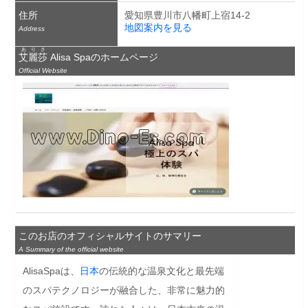
住所
愛知県豊川市八幡町上宿14-2
地図案内を見る
Address
ありさ
艾麗莎
Alisa Spa
のホームページ
Official Website
このお店のオフィシャルサイトのサマリー
A Summary of the official website
AlisaSpaは、
日本
の伝統的な温泉文化と最先端
のスパテクノロジーが融合した、非常に魅力的