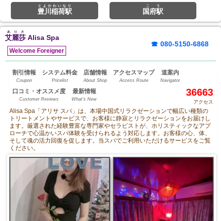
とよかわいなり
こう
豊川稲荷駅
国府駅
ありさ
艾麗莎
Alisa Spa
☎
080-5150-6868
Welcome Foreigner
割引情報
システム料金
店舗情報
アクセスマップ
道案内
Coupon
Pricelist
About Shop
Access Route
Navigator
36663
口コミ・オススメ度
最新情報
Customer Reviews
What's New
アクセス
Alisa Spa「アリサ スパ」は、本場中国式リラクゼーションで幅広い種類の
トリートメントやサービスで、お客様に静寂とリラクゼーションをお届けし
ます。厳選された経験豊富な専門家やセラピストが、ホリスティックなアプ
ローチで心温かいスパ体験を受けられるよう対応します。お客様の心、体、
そして魂の活力回復を促します。当スパでご利用いただけるサービスをご覧
ください。