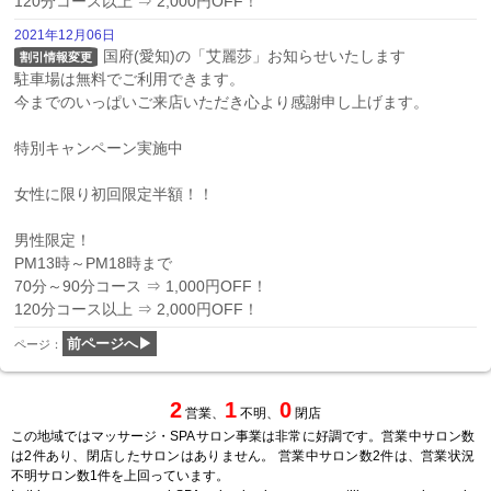
120分コース以上 ⇒ 2,000円OFF！
2021年12月06日
国府(愛知)の「艾麗莎」お知らせいたします

割引情報変更
駐車場は無料でご利用できます。

今までのいっぱいご来店いただき心より感謝申し上げます。

特別キャンペーン実施中

女性に限り初回限定半額！！

男性限定！

PM13時～PM18時まで

70分～90分コース ⇒ 1,000円OFF！

120分コース以上 ⇒ 2,000円OFF！
前ページへ▶
ページ：
2
1
0
営業、
不明、
閉店
この地域ではマッサージ・SPAサロン事業は非常に好調です。営業中サロン数
は2件あり、閉店したサロンはありません。 営業中サロン数2件は、営業状況
不明サロン数1件を上回っています。