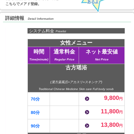
こちらでメアド登録。
詳細情報
Detail Information
システム料金
Pricelist
女性メニュー
時間
通常料金
ネット最安値
Time(minute)
Regular Price
Net Price
古方瑶浴
(漢方薬風呂+アカスリ+スキンケア)
Traditional Chinese Medicine Skin care Full body scrub
9,800
70分
円
11,800
80分
円
13,800
90分
円