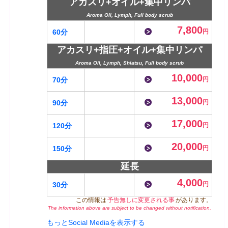
アカスリ+オイル+集中リンパ
Aroma Oil, Lymph, Full body scrub
7,800
60分
円
アカスリ+指圧+オイル+集中リンパ
Aroma Oil, Lymph, Shiatsu, Full body scrub
10,000
70分
円
13,000
90分
円
17,000
120分
円
20,000
150分
円
延長
4,000
30分
円
この情報は
予告無しに変更される事
があります。
The information above are subject to be changed without notification.
もっとSocial Mediaを表示する