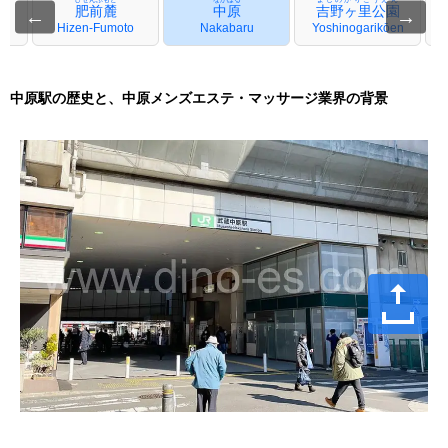
肥前麓
中原
吉野ヶ里公園
←
→
Hizen-Fumoto
Nakabaru
Yoshinogarikōen
中原駅の歴史と、中原メンズエステ・マッサージ業界の背景