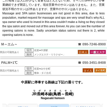
この地域では人口が少なく需要もほとんどないため、すべてのSPAサロンが事
業継続できず閉店しています。現在営業中のサロンはありません。 また、営業
状況不明のサロンは2件ありますが、営業中のサロンはありません。
Massage and SPA salon businesses are not good in this area, due to less
population, market request for massage and spa are very small that’s why ALL
spa owner who used to invest in this area couldn’t make a living so they closed
the spa salon and moved out of this area forever. As you can see the number of
opening salons is none. Sadly uncertain status salons out there is 2, while
opening salons is none.
M～エム～
☎
090-7246-8900
場所
佐賀➠中原駅
日本人
一般エステ
閉店の可能性あり
施術
メンズエステ・リラクゼー..
PALM+1℃
☎
050-3451-8408
場所
佐賀➠みやき町
タイ人
タイ古式
閉店の可能性あり
施術
整体・タイ古式
中原駅に停車する路線は下記の通りです。
ながさきほんせん
JR長崎本線(鳥栖～長崎)
Nagasaki honsen
ひぜんふもと
なかばる
よしのがりこうえん