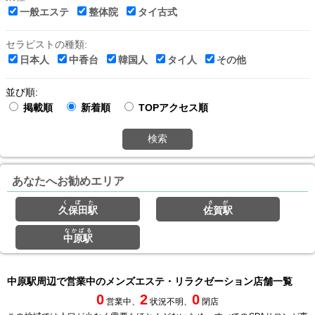
一般エステ
整体院
タイ古式
セラピストの種類:
日本人
中香台
韓国人
タイ人
その他
並び順:
掲載順
新着順
TOPアクセス順
検索
あなたへお勧めエリア
くぼた
さが
久保田駅
佐賀駅
なかばる
中原駅
中原駅周辺で営業中のメンズエステ・リラクゼーション店舗一覧
0
2
0
営業中、
状況不明、
閉店