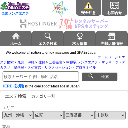
安全注意
お問合せ
全国メンズエステ
ホーム
エステ検索
求人情報
売却店舗情報
We welcome all nation to enjoy massage and SPA in Japan
ホームページ
>
エ
ステ検索
>
九州・沖縄
>
佐賀
>
三養基郡
>
中原駅 メンズエステ・マッサージ・ア
カスリ・整体院・タイ古式・リラクゼーション・アロマオイル
検索
HERE (説明)
is the concept of Massage in Japan
エステ検索
カテゴリー別
エリア:
業種: