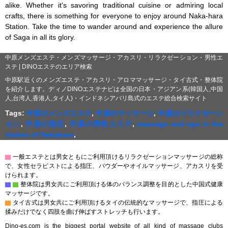
alike. Whether it's savoring traditional cuisine or admiring local 
crafts, there is something for everyone to enjoy around Naka-hara 
Station. Take the time to wander around and experience the allure 
of Saga in all its glory.
中原メンズエステ・メンズマッサージ・アカスリ・リラクゼーション・男性エ
ステ | DINOエステのエリア検索
中原駅近くのメンズエステ・アカスリ・アロママッサージ・タイ古式・整体院
を紹介します。ディノDINOエステナビは全国の日本・アジアン系(韓国人,中国
人,台湾人,香港人,タイ人)・インドネシアバリ島式のエステ総合検索サイト
Tags:
中原のメンズエステ
,
中原のマッサージ
,
中原のリラクゼーシ
ョン
,
中原の指圧
,
中原の男性エステ
,
massage and spa in the
station of Nakabaru
,
▇
一般エステとは男女ともにご利用頂けるリラクゼーションマッサージの総称
で、女性セラピストによる指圧、パウダーやオイルマッサージ、アカスリを受
けられます。
▇
▇
整体院は男女共にご利用頂ける体のバランス調整を目的とした中国式健康
マッサージです。
▇
タイ古式は男女共にご利用頂けるタイの伝統的なマッサージで、指圧による
揉みだけでなく四肢を曲げ伸ばすストレッチも行います。
Dino-es.com is the biggest portal website of all kind of massage clubs