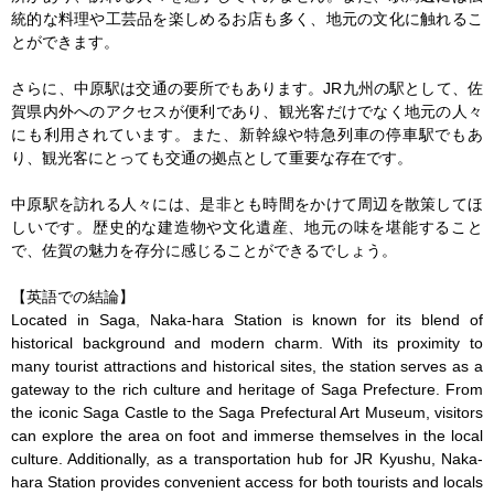
統的な料理や工芸品を楽しめるお店も多く、地元の文化に触れるこ
とができます。

さらに、中原駅は交通の要所でもあります。JR九州の駅として、佐
賀県内外へのアクセスが便利であり、観光客だけでなく地元の人々
にも利用されています。また、新幹線や特急列車の停車駅でもあ
り、観光客にとっても交通の拠点として重要な存在です。

中原駅を訪れる人々には、是非とも時間をかけて周辺を散策してほ
しいです。歴史的な建造物や文化遺産、地元の味を堪能すること
で、佐賀の魅力を存分に感じることができるでしょう。

【英語での結論】

Located in Saga, Naka-hara Station is known for its blend of 
historical background and modern charm. With its proximity to 
many tourist attractions and historical sites, the station serves as a 
gateway to the rich culture and heritage of Saga Prefecture. From 
the iconic Saga Castle to the Saga Prefectural Art Museum, visitors 
can explore the area on foot and immerse themselves in the local 
culture. Additionally, as a transportation hub for JR Kyushu, Naka-
hara Station provides convenient access for both tourists and locals 