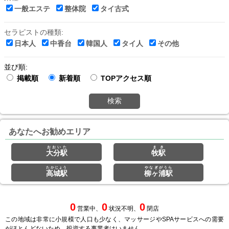
一般エステ
整体院
タイ古式
セラピストの種類:
日本人
中香台
韓国人
タイ人
その他
並び順:
掲載順
新着順
TOPアクセス順
検索
あなたへお勧めエリア
おおいた
まき
大分駅
牧駅
たかじょう
やなぎがうら
高城駅
柳ヶ浦駅
0
0
0
営業中、
状況不明、
閉店
この地域は非常に小規模で人口も少なく、マッサージやSPAサービスへの需要
がほとんどないため、投資する事業者はいません。