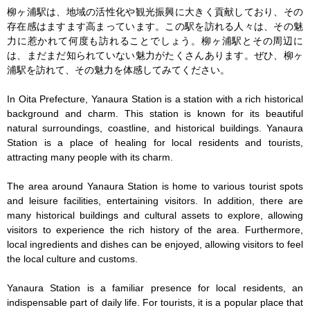
柳ヶ浦駅は、地域の活性化や観光振興に大きく貢献しており、その
存在感はますます高まっています。この駅を訪れる人々は、その魅
力に惹かれて何度も訪れることでしょう。柳ヶ浦駅とその周辺に
は、まだまだ知られていない魅力がたくさんあります。ぜひ、柳ヶ
浦駅を訪れて、その魅力を体感してみてください。

In Oita Prefecture, Yanaura Station is a station with a rich historical 
background and charm. This station is known for its beautiful 
natural surroundings, coastline, and historical buildings. Yanaura 
Station is a place of healing for local residents and tourists, 
attracting many people with its charm.

The area around Yanaura Station is home to various tourist spots 
and leisure facilities, entertaining visitors. In addition, there are 
many historical buildings and cultural assets to explore, allowing 
visitors to experience the rich history of the area. Furthermore, 
local ingredients and dishes can be enjoyed, allowing visitors to feel 
the local culture and customs.

Yanaura Station is a familiar presence for local residents, an 
indispensable part of daily life. For tourists, it is a popular place that 