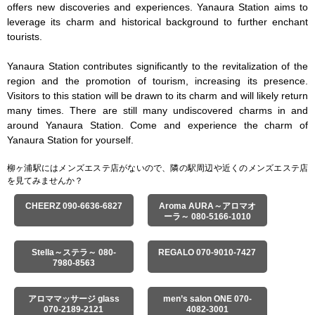
offers new discoveries and experiences. Yanaura Station aims to 
leverage its charm and historical background to further enchant 
tourists.

Yanaura Station contributes significantly to the revitalization of the 
region and the promotion of tourism, increasing its presence. 
Visitors to this station will be drawn to its charm and will likely return 
many times. There are still many undiscovered charms in and 
around Yanaura Station. Come and experience the charm of 
Yanaura Station for yourself.
柳ヶ浦駅にはメンズエステ店がないので、隣の駅周辺や近くのメンズエステ店
を見てみませんか？
CHEERZ 090-6636-6827
Aroma AURA～アロマオ
ーラ～ 080-5166-1010
Stella～ステラ～ 080-
REGALO 070-9010-7427
7980-8563
アロママッサージ glass
men’s salon ONE 070-
070-2189-2121
4082-3001