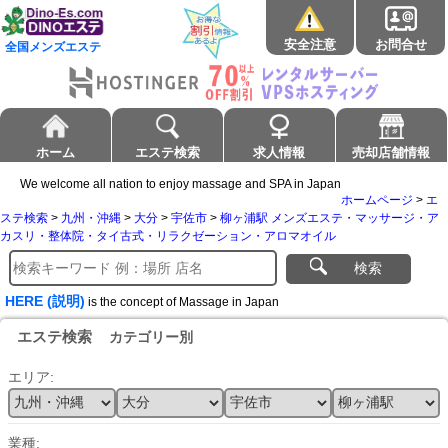
安全注意
お問合せ
全国メンズエステ
ホーム
エステ検索
求人情報
売却店舗情報
We welcome all nation to enjoy massage and SPA in Japan
ホームページ
>
エ
ステ検索
>
九州・沖縄
>
大分
>
宇佐市
>
柳ヶ浦駅 メンズエステ・マッサージ・ア
カスリ・整体院・タイ古式・リラクゼーション・アロマオイル
検索
HERE (説明)
is the concept of Massage in Japan
エステ検索
カテゴリー別
エリア:
業種: