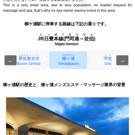
This is a very small area, due to less population, no market request for
massage and spa, that’s why no spa owner wanna invest in this area.
柳ケ浦駅に停車する路線は下記の通りです。
にっぽうほんせん
JR日豊本線(門司港～佐伯)
Nippo honsen
ぶぜんぜんこうじ
やなぎがうら
うさ
豊前善光寺
柳ヶ浦
宇佐
←
→
Buzen-Zenkōji
Yanagigaura
Usa
柳ヶ浦駅の歴史と、柳ヶ浦メンズエステ・マッサージ業界の背景