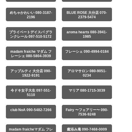
めちゃかわいい 080-3187-
BLUE ROSE 大分店 070-
2196
2379-5474
プライベートデイスパ グラ
aroma hearts 080-3941-
ンクレール 097-510-5172
1985
madam fraiche マダム フ
フレーシェ 090-4994-0184
レーシェ 080-5804-3939
アップルティ 大分店 090-
アロマサロン 080-9051-
1922-9191
0234
今ドキ女子大生 097-551-
マリア 080-1715-3039
5110
club NoA 090-5482-7266
Fairy 〜フェアリー〜 090-
7536-9248
madam fraicheマダム フレ
癒浴み庵 090-7468-0009