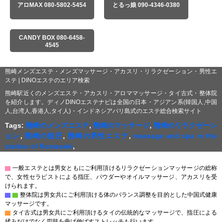
アロMAX 080-5802-5454
とるっ娘 090-4346-0380
CANDY BOX 080-6458-
4545
熊崎メンズエステ・メンズマッサージ・アカスリ・リラクゼーション・男性エ
ステ | DINOエステのエリア検索
熊崎駅近くのメンズエステ・アカスリ・アロママッサージ・タイ古式・整体院
を紹介します。ディノDINOエステナビは全国の日本・アジアン系(韓国人,中国
人,台湾人,香港人,タイ人)・インドネシアバリ島式のエステ総合検索サイト
Tags:
熊崎のメンズエステ
,
熊崎のマッサージ
,
熊崎のリラクゼーシ
ョン
,
熊崎の指圧
,
熊崎の男性エステ
,
massage and spa in the
station of Kumasaki
,
▇
一般エステとは男女ともにご利用頂けるリラクゼーションマッサージの総称
で、女性セラピストによる指圧、パウダーやオイルマッサージ、アカスリを受
けられます。
▇
▇
整体院は男女共にご利用頂ける体のバランス調整を目的とした中国式健康
マッサージです。
▇
タイ古式は男女共にご利用頂けるタイの伝統的なマッサージで、指圧による
揉みだけでなく四肢を曲げ伸ばすストレッチも行います。