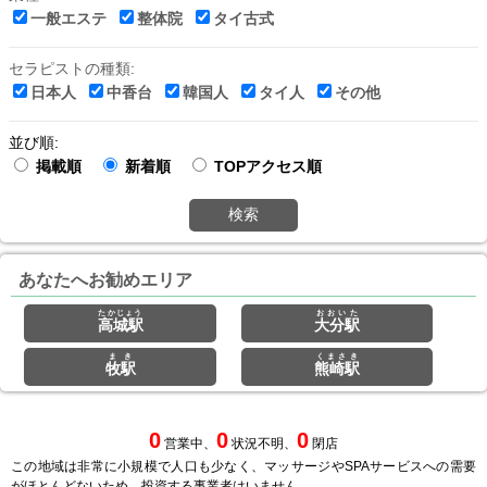
一般エステ
整体院
タイ古式
セラピストの種類:
日本人
中香台
韓国人
タイ人
その他
並び順:
掲載順
新着順
TOPアクセス順
検索
あなたへお勧めエリア
たかじょう
おおいた
高城駅
大分駅
まき
くまさき
牧駅
熊崎駅
0
0
0
営業中、
状況不明、
閉店
この地域は非常に小規模で人口も少なく、マッサージやSPAサービスへの需要
がほとんどないため、投資する事業者はいません。