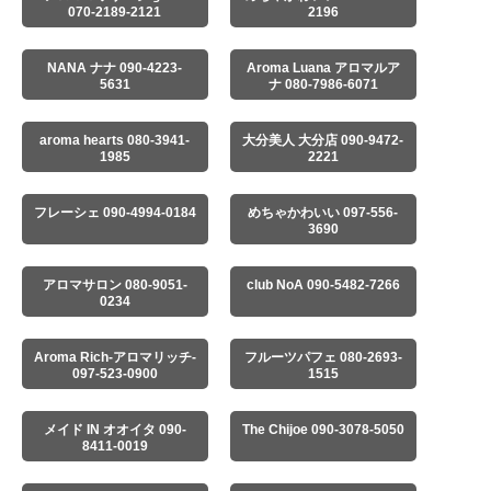
070-2189-2121
2196
NANA ナナ 090-4223-
Aroma Luana アロマルア
5631
ナ 080-7986-6071
aroma hearts 080-3941-
大分美人 大分店 090-9472-
1985
2221
フレーシェ 090-4994-0184
めちゃかわいい 097-556-
3690
アロマサロン 080-9051-
club NoA 090-5482-7266
0234
Aroma Rich-アロマリッチ-
フルーツパフェ 080-2693-
097-523-0900
1515
メイド IN オオイタ 090-
The Chijoe 090-3078-5050
8411-0019