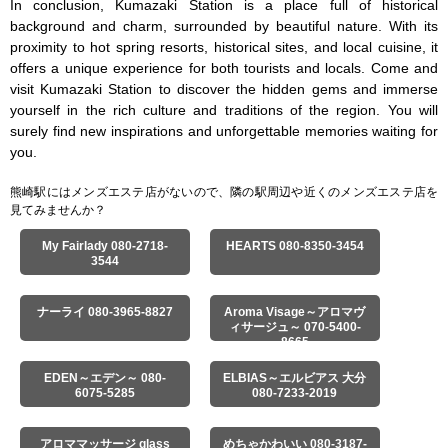
In conclusion, Kumazaki Station is a place full of historical 
background and charm, surrounded by beautiful nature. With its 
proximity to hot spring resorts, historical sites, and local cuisine, it 
offers a unique experience for both tourists and locals. Come and 
visit Kumazaki Station to discover the hidden gems and immerse 
yourself in the rich culture and traditions of the region. You will 
surely find new inspirations and unforgettable memories waiting for 
you.
熊崎駅にはメンズエステ店がないので、隣の駅周辺や近くのメンズエステ店を
見てみませんか？
My Fairlady 080-2718-
HEARTS 080-8350-3454
3544
ナーライ 080-3965-8827
Aroma Visage～アロマヴ
ィサージュ～ 070-5400-
8665
EDEN～エデン～ 080-
ELBIAS～エルビアス 大分
6075-5285
080-7233-2019
アロママッサージ glass
めちゃかわいい 080-3187-