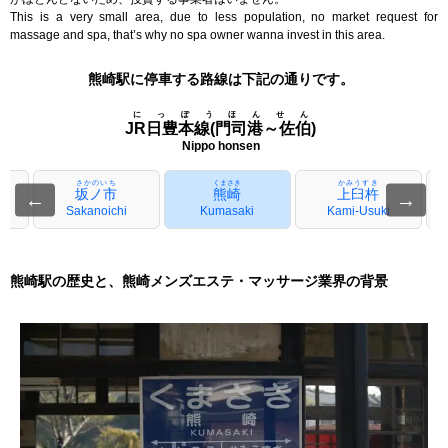
This is a very small area, due to less population, no market request for
massage and spa, that’s why no spa owner wanna invest in this area.
熊崎駅に停車する路線は下記の通りです。
にっぽうほんせん
JR日豊本線(門司港～佐伯)
Nippo honsen
さかのいち
くまさき
かみうすき
坂ノ市
熊崎
上臼杵
←
→
Sakanoichi
Kumasaki
Kami-Usuki
熊崎駅の歴史と、熊崎メンズエステ・マッサージ業界の背景