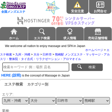
安全注意
お問合せ
全国メンズエステ
ホーム
エステ検索
求人情報
売却店舗情報
We welcome all nation to enjoy massage and SPA in Japan
ホームページ
>
エ
ステ検索
>
九州・沖縄
>
大分
>
臼杵市
>
熊崎駅 メンズエステ・マッサージ・アカ
スリ・整体院・タイ古式・リラクゼーション・アロマオイル
検索
HERE (説明)
is the concept of Massage in Japan
エステ検索
カテゴリー別
エリア:
業種: