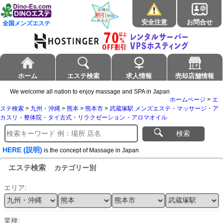
安全注意
お問合せ
全国メンズエステ
ホーム
エステ検索
求人情報
売却店舗情報
We welcome all nation to enjoy massage and SPA in Japan
ホームページ
>
エ
ステ検索
>
九州・沖縄
>
熊本
>
熊本市
>
武蔵塚駅 メンズエステ・マッサージ・ア
カスリ・整体院・タイ古式・リラクゼーション・アロマオイル
検索
HERE (説明)
is the concept of Massage in Japan
エステ検索
カテゴリー別
エリア:
業種: