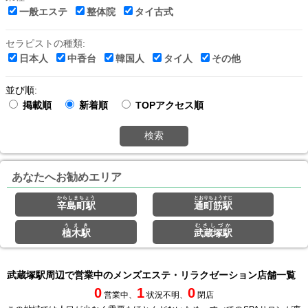
一般エステ
整体院
タイ古式
セラピストの種類:
日本人
中香台
韓国人
タイ人
その他
並び順:
掲載順
新着順
TOPアクセス順
検索
あなたへお勧めエリア
からしまちょう
とおりちょうすじ
辛島町駅
通町筋駅
うえき
むさしづか
植木駅
武蔵塚駅
武蔵塚駅周辺で営業中のメンズエステ・リラクゼーション店舗一覧
0
1
0
営業中、
状況不明、
閉店