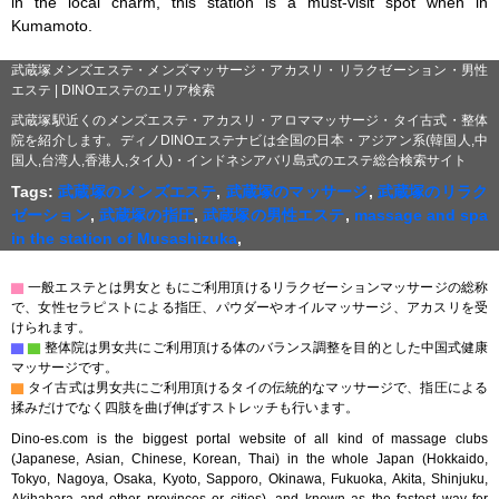
in the local charm, this station is a must-visit spot when in 
Kumamoto.
武蔵塚メンズエステ・メンズマッサージ・アカスリ・リラクゼーション・男性
エステ | DINOエステのエリア検索
武蔵塚駅近くのメンズエステ・アカスリ・アロママッサージ・タイ古式・整体
院を紹介します。ディノDINOエステナビは全国の日本・アジアン系(韓国人,中
国人,台湾人,香港人,タイ人)・インドネシアバリ島式のエステ総合検索サイト
Tags:
武蔵塚のメンズエステ
,
武蔵塚のマッサージ
,
武蔵塚のリラク
ゼーション
,
武蔵塚の指圧
,
武蔵塚の男性エステ
,
massage and spa
in the station of Musashizuka
,
▇
一般エステとは男女ともにご利用頂けるリラクゼーションマッサージの総称
で、女性セラピストによる指圧、パウダーやオイルマッサージ、アカスリを受
けられます。
▇
▇
整体院は男女共にご利用頂ける体のバランス調整を目的とした中国式健康
マッサージです。
▇
タイ古式は男女共にご利用頂けるタイの伝統的なマッサージで、指圧による
揉みだけでなく四肢を曲げ伸ばすストレッチも行います。
Dino-es.com is the biggest portal website of all kind of massage clubs
(Japanese, Asian, Chinese, Korean, Thai) in the whole Japan (Hokkaido,
Tokyo, Nagoya, Osaka, Kyoto, Sapporo, Okinawa, Fukuoka, Akita, Shinjuku,