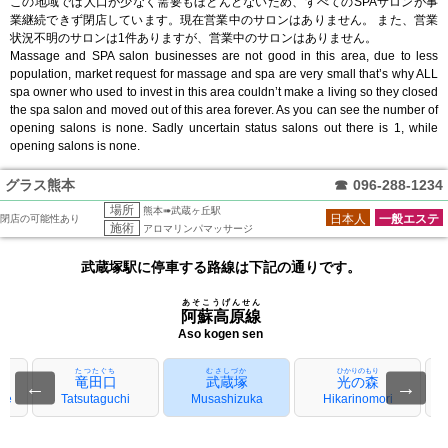
この地域では人口が少なく需要もほとんどないため、すべてのSPAサロンが事
業継続できず閉店しています。現在営業中のサロンはありません。 また、営業
状況不明のサロンは1件ありますが、営業中のサロンはありません。
Massage and SPA salon businesses are not good in this area, due to less
population, market request for massage and spa are very small that’s why ALL
spa owner who used to invest in this area couldn’t make a living so they closed
the spa salon and moved out of this area forever. As you can see the number of
opening salons is none. Sadly uncertain status salons out there is 1, while
opening salons is none.
グラス熊本
☎
096-288-1234
場所
熊本➠武蔵ヶ丘駅
日本人
一般エステ
閉店の可能性あり
施術
アロマリンパマッサージ
武蔵塚駅に停車する路線は下記の通りです。
あそこうげんせん
阿蘇高原線
Aso kogen sen
たつたぐち
むさしづか
ひかりのもり
竜田口
武蔵塚
光の森
←
→
ae
Tatsutaguchi
Musashizuka
Hikarinomori