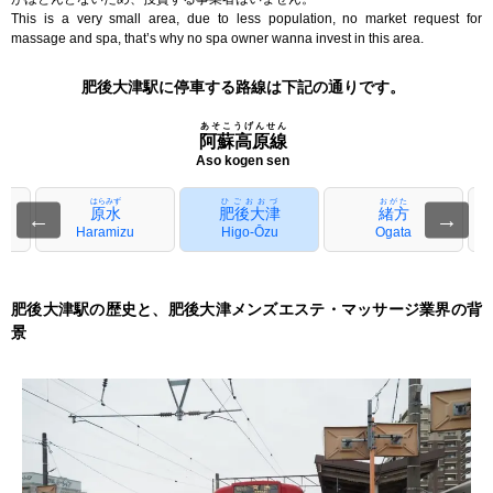
This is a very small area, due to less population, no market request for
massage and spa, that’s why no spa owner wanna invest in this area.
肥後大津駅に停車する路線は下記の通りです。
あそこうげんせん
阿蘇高原線
Aso kogen sen
はらみず
ひごおおづ
おがた
原水
肥後大津
緒方
←
→
Haramizu
Higo-Ōzu
Ogata
肥後大津駅の歴史と、肥後大津メンズエステ・マッサージ業界の背
景