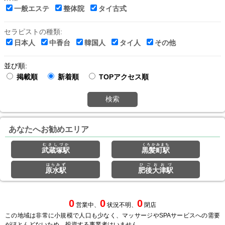
一般エステ
整体院
タイ古式
セラピストの種類:
日本人
中香台
韓国人
タイ人
その他
並び順:
掲載順
新着順
TOPアクセス順
検索
あなたへお勧めエリア
むさしづか
くろかみまち
武蔵塚駅
黒髪町駅
はらみず
ひごおおづ
原水駅
肥後大津駅
0
0
0
営業中、
状況不明、
閉店
この地域は非常に小規模で人口も少なく、マッサージやSPAサービスへの需要
がほとんどないため、投資する事業者はいません。