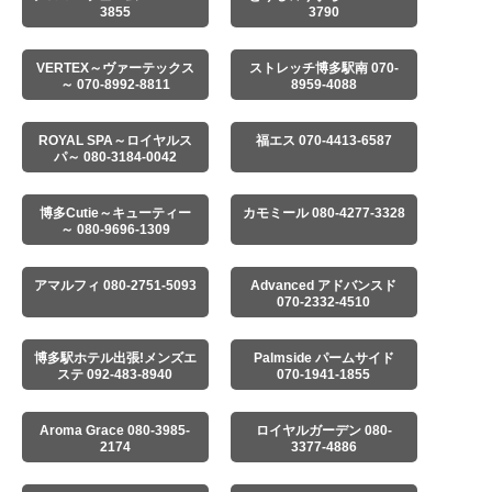
3855
3790
VERTEX～ヴァーテックス
ストレッチ博多駅南 070-
～ 070-8992-8811
8959-4088
ROYAL SPA～ロイヤルス
福エス 070-4413-6587
パ～ 080-3184-0042
博多Cutie～キューティー
カモミール 080-4277-3328
～ 080-9696-1309
アマルフィ 080-2751-5093
Advanced アドバンスド
070-2332-4510
博多駅ホテル出張!メンズエ
Palmside パームサイド
ステ 092-483-8940
070-1941-1855
Aroma Grace 080-3985-
ロイヤルガーデン 080-
2174
3377-4886