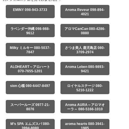
EMINY 098-943-3733
Aroma Reveur 098-894-
4021
ラベンダー沖縄 098-988-
アロマCanCan 080-4286-
9612
0880
Milky ミルキー 080-5037-
さつま美人 鹿児島店 080-
7847
3709-2974
ALOHEART～アロハート
Aroma Leben 080-9893-
070-7655-1201
9421
sion 心穏 080-6447-8497
ロイヤルステージ 080-
5210-1222
スーパールーズ 0977-21-
Aroma AURA～アロマオ
8076
ーラ～ 080-5166-1010
M’s SPA エムズスパ 080-
aroma hearts 080-3941-
3994-8080
1985