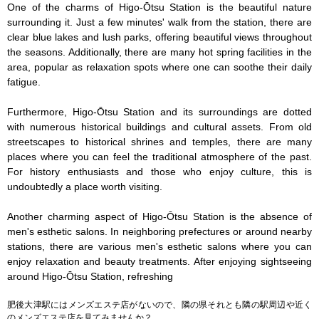
One of the charms of Higo-Ōtsu Station is the beautiful nature 
surrounding it. Just a few minutes' walk from the station, there are 
clear blue lakes and lush parks, offering beautiful views throughout 
the seasons. Additionally, there are many hot spring facilities in the 
area, popular as relaxation spots where one can soothe their daily 
fatigue.

Furthermore, Higo-Ōtsu Station and its surroundings are dotted 
with numerous historical buildings and cultural assets. From old 
streetscapes to historical shrines and temples, there are many 
places where you can feel the traditional atmosphere of the past. 
For history enthusiasts and those who enjoy culture, this is 
undoubtedly a place worth visiting.

Another charming aspect of Higo-Ōtsu Station is the absence of 
men's esthetic salons. In neighboring prefectures or around nearby 
stations, there are various men's esthetic salons where you can 
enjoy relaxation and beauty treatments. After enjoying sightseeing 
around Higo-Ōtsu Station, refreshing
肥後大津駅にはメンズエステ店がないので、隣の県それとも隣の駅周辺や近く
のメンズエステ店を見てみませんか？