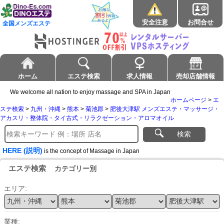
安全注意
お問合せ
全国メンズエステ
ホーム
エステ検索
求人情報
売却店舗情報
We welcome all nation to enjoy massage and SPA in Japan
ホームページ
>
エ
ステ検索
>
九州・沖縄
>
熊本
>
菊池郡
>
肥後大津駅 メンズエステ・マッサージ・
アカスリ・整体院・タイ古式・リラクゼーション・アロマオイル
検索
HERE (説明)
is the concept of Massage in Japan
エステ検索
カテゴリー別
エリア:
業種: