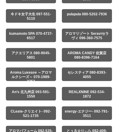
今ドキ女子大生 097-551-
pulapula 080-5202-7936
5110
kumamoto SPA 070-4737-
アロマリゾート Seraviセラ
6517
ヴィ 096-360-7575
アクエリアス 080-9045-
AROMA CANDY 佐賀店
5801
080-8396-7164
Aroma Luxease ～アロマ
セレスティア 080-8393-
ルクシーズ～ 070-1989-
4055
3252
An’s 北九州店 093-591-
REALXNINE 092-534-
1550
1872
CLeate-クリエイト- 092-
energy-エナジー- 092-791-
521-1735
3511
アロマパフューム 092-535-
とぅる☆りぃら 092-409-