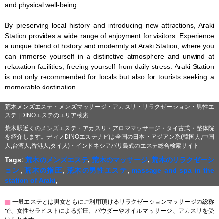
and physical well-being.

By preserving local history and introducing new attractions, Araki 
Station provides a wide range of enjoyment for visitors. Experience 
a unique blend of history and modernity at Araki Station, where you 
can immerse yourself in a distinctive atmosphere and unwind at 
relaxation facilities, freeing yourself from daily stress. Araki Station 
is not only recommended for locals but also for tourists seeking a 
memorable destination.
荒木メンズエステ・メンズマッサージ・アカスリ・リラクゼーション・男性エ
ステ | DINOエステのエリア検索
荒木駅近くのメンズエステ・アカスリ・アロママッサージ・タイ古式・整体院
を紹介します。ディノDINOエステナビは全国の日本・アジアン系(韓国人,中国
人,台湾人,香港人,タイ人)・インドネシアバリ島式のエステ総合検索サイト
Tags:
荒木のメンズエステ
,
荒木のマッサージ
,
荒木のリラクゼーシ
ョン
,
荒木の指圧
,
荒木の男性エステ
,
massage and spa in the
station of Araki
,
▇
一般エステとは男女ともにご利用頂けるリラクゼーションマッサージの総称
で、女性セラピストによる指圧、パウダーやオイルマッサージ、アカスリを受