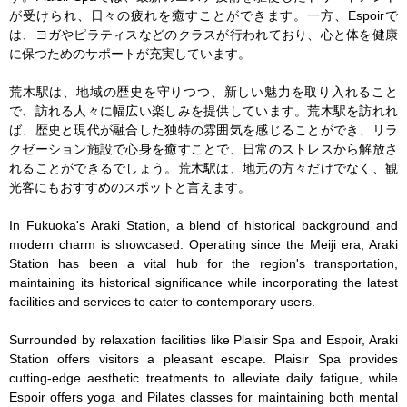
が受けられ、日々の疲れを癒すことができます。一方、Espoirで
は、ヨガやピラティスなどのクラスが行われており、心と体を健康
に保つためのサポートが充実しています。

荒木駅は、地域の歴史を守りつつ、新しい魅力を取り入れること
で、訪れる人々に幅広い楽しみを提供しています。荒木駅を訪れれ
ば、歴史と現代が融合した独特の雰囲気を感じることができ、リラ
クゼーション施設で心身を癒すことで、日常のストレスから解放さ
れることができるでしょう。荒木駅は、地元の方々だけでなく、観
光客にもおすすめのスポットと言えます。

In Fukuoka's Araki Station, a blend of historical background and 
modern charm is showcased. Operating since the Meiji era, Araki 
Station has been a vital hub for the region's transportation, 
maintaining its historical significance while incorporating the latest 
facilities and services to cater to contemporary users.

Surrounded by relaxation facilities like Plaisir Spa and Espoir, Araki 
Station offers visitors a pleasant escape. Plaisir Spa provides 
cutting-edge aesthetic treatments to alleviate daily fatigue, while 
Espoir offers yoga and Pilates classes for maintaining both mental 