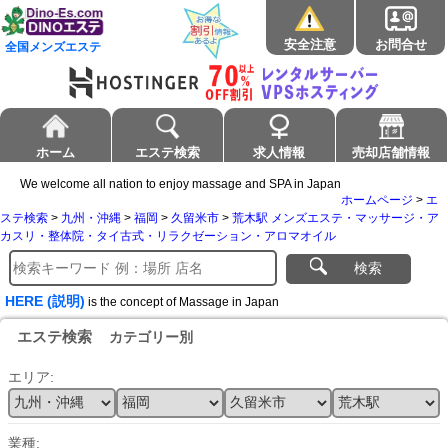
安全注意
お問合せ
全国メンズエステ
ホーム
エステ検索
求人情報
売却店舗情報
We welcome all nation to enjoy massage and SPA in Japan
ホームページ
>
エ
ステ検索
>
九州・沖縄
>
福岡
>
久留米市
>
荒木駅 メンズエステ・マッサージ・ア
カスリ・整体院・タイ古式・リラクゼーション・アロマオイル
検索
HERE (説明)
is the concept of Massage in Japan
エステ検索
カテゴリー別
エリア:
業種: