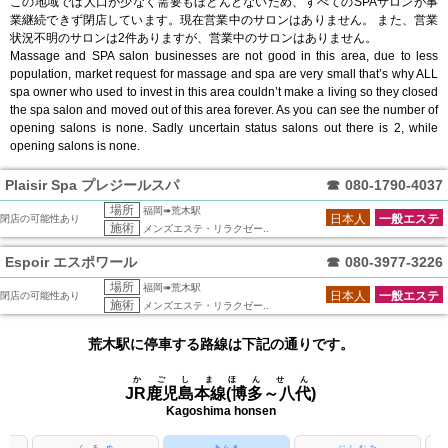
この地域では人口が少なく需要もほとんどないため、すべてのSPAサロンが事
業継続できず閉店しています。現在営業中のサロンはありません。 また、営業
状況不明のサロンは2件ありますが、営業中のサロンはありません。
Massage and SPA salon businesses are not good in this area, due to less
population, market request for massage and spa are very small that’s why ALL
spa owner who used to invest in this area couldn’t make a living so they closed
the spa salon and moved out of this area forever. As you can see the number of
opening salons is none. Sadly uncertain status salons out there is 2, while
opening salons is none.
Plaisir Spa プレジールスパ
☎
080-1790-4037
場所
福岡➠荒木駅
日本人
一般エステ
閉店の可能性あり
施術
メンズエステ・リラクゼー..
Espoir エスポワール
☎
080-3977-3226
場所
福岡➠荒木駅
日本人
一般エステ
閉店の可能性あり
施術
メンズエステ・リラクゼー..
荒木駅に停車する路線は下記の通りです。
かごしまほんせん
JR鹿児島本線(博多～八代)
Kagoshima honsen
くるめ
あらき
にしむた