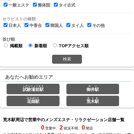
一般エステ
整体院
タイ古式
セラピストの種類:
日本人
中香台
韓国人
タイ人
その他
並び順:
掲載順
新着順
TOPアクセス順
検索
あなたへお勧めエリア
しけんじょうまえ
みい
試験場前駅
御井駅
はなばたけ
あらき
花畑駅
荒木駅
荒木駅周辺で営業中のメンズエステ・リラクゼーション店舗一覧
0
2
0
営業中、
状況不明、
閉店