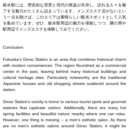
銀水駅には、歴史的な背景と現代の便益が共存し、訪れる人々を魅
了する魅力がたくさん詰まっています。メンズエステ店がないとい
う一点を除けば、このエリアは素晴らしい観光スポットとして人気
を集めています。ぜひ、銀水駅周辺の魅力を堪能しつつ、隣の県や
駅周辺でメンズエステを体験してみてください。

Conclusion:

Fukuoka's Ginso Station is an area that combines historical charm 
with modern conveniences. The region flourished as a commercial 
center in the past, leaving behind many historical buildings and 
cultural heritage sites. Particularly noteworthy are the traditional 
Japanese houses and old shopping streets scattered around the 
station.

Ginso Station's vicinity is home to various tourist spots and gourmet 
eateries that captivate visitors. Additionally, there are many hot 
spring facilities and beautiful nature nearby where one can relax. 
However, one thing is missing – a men's esthetic salon. As there 
are no men's esthetic salons around Ginso Station, it might be 