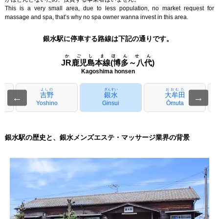
This is a very small area, due to less population, no market request for
massage and spa, that’s why no spa owner wanna invest in this area.
銀水駅に停車する路線は下記の通りです。
かごしまほんせん
JR鹿児島本線(博多～八代)
Kagoshima honsen
よしの
ぎんすい
おおむた
吉野
銀水
大牟田
←
→
a
Yoshino
Ginsui
Ōmuta
銀水駅の歴史と、銀水メンズエステ・マッサージ業界の背景