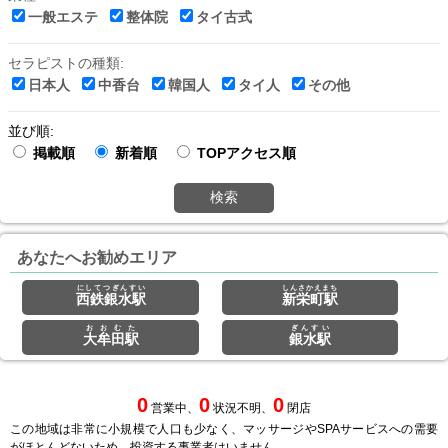
一般エステ
整体院
タイ古式
セラピストの種類:
日本人
中香台
韓国人
タイ人
その他
並び順:
掲載順
新着順
TOPアクセス順
検索
あなたへお勧めエリア
にしてつぎんすい
しんさかえまち
西鉄銀水駅
新栄町駅
おおむた
ぎんすい
大牟田駅
銀水駅
0
0
0
営業中、
状況不明、
閉店
この地域は非常に小規模で人口も少なく、マッサージやSPAサービスへの需要
がほとんどないため、投資する事業者はいません。