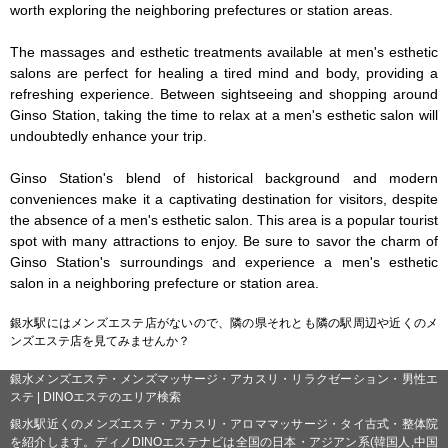
worth exploring the neighboring prefectures or station areas.

The massages and esthetic treatments available at men's esthetic 
salons are perfect for healing a tired mind and body, providing a 
refreshing experience. Between sightseeing and shopping around 
Ginso Station, taking the time to relax at a men's esthetic salon will 
undoubtedly enhance your trip.

Ginso Station's blend of historical background and modern 
conveniences make it a captivating destination for visitors, despite 
the absence of a men's esthetic salon. This area is a popular tourist 
spot with many attractions to enjoy. Be sure to savor the charm of 
Ginso Station's surroundings and experience a men's esthetic 
salon in a neighboring prefecture or station area.
銀水駅にはメンズエステ店がないので、隣の県それとも隣の駅周辺や近くのメ
ンズエステ店を見てみませんか？
銀水メンズエステ・メンズマッサージ・アカスリ・リラクゼーション・男性エ
ステ | DINOエステのエリア検索
銀水駅近くのメンズエステ・アカスリ・アロママッサージ・タイ古式・整体院
を紹介します。ディノDINOエステナビは全国の日本・アジアン系(韓国人,中国