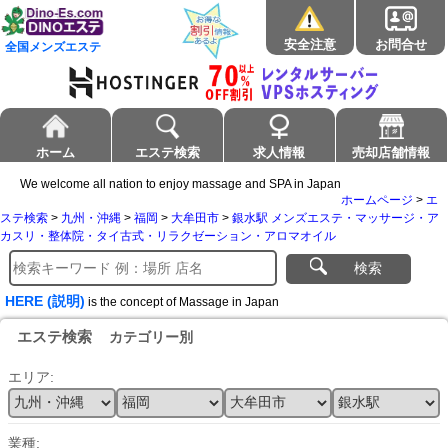
安全注意
お問合せ
全国メンズエステ
ホーム
エステ検索
求人情報
売却店舗情報
We welcome all nation to enjoy massage and SPA in Japan
ホームページ
>
エ
ステ検索
>
九州・沖縄
>
福岡
>
大牟田市
>
銀水駅 メンズエステ・マッサージ・ア
カスリ・整体院・タイ古式・リラクゼーション・アロマオイル
検索
HERE (説明)
is the concept of Massage in Japan
エステ検索
カテゴリー別
エリア:
業種: