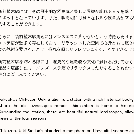
筑前植木駅には、その歴史的な雰囲気と美しい景観が訪れる人々を魅了
スポットとなっています。また、駅周辺には様々なお店や飲食店が立ち
入することができます。

さらに、筑前植木駅周辺にはメンズエステ店がないという特徴もありま
エステ店が数多く存在しており、リラックスした空間で心身ともに癒さ
での施術を受けることで、疲れを癒しリフレッシュすることができるでし
筑前植木駅を訪れる際には、歴史的な建造物や文化に触れるだけでなく
産品を堪能したり、メンズエステ店でリラックスしたりすることもおす
存分に楽しんでください。

Fukuoka's Chikuzen-Ueki Station is a station with a rich historical bac
where the old townscapes remain, this station is home to historical
Surrounding the station, there are beautiful natural landscapes, allowi
views of the four seasons.

Chikuzen-Ueki Station's historical atmosphere and beautiful scenery attra