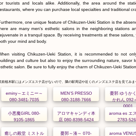
for tourists and locals alike. Additionally, the area around the stat
restaurants, where you can purchase local specialties and traditional craf
Furthermore, one unique feature of Chikuzen-Ueki Station is the absenc
there are many men's esthetic salons in the neighboring stations an
rejuvenate in a tranquil space. By receiving treatments at these salons, 
both your mind and body.

When visiting Chikuzen-Ueki Station, it is recommended to not only 
buildings and culture but also to enjoy the surrounding nature, savor lo
esthetic salon. Be sure to fully enjoy the charm of Chikuzen-Ueki Station
筑前植木駅にはメンズエステ店がないので、隣の駅周辺や近くのメンズエステ店を見てみま
eminy～エミニー～
MEN’S PRESSO
憂郭 ゆうかく
080-3481-7035
080-3188-7666
かれん 092-4
0001
小悪魔GIRL 080-
アロマキャンディ本
aroma es エス
9105-1865
店 080-8398-5424
2783-52
癒しの殿堂 ミストル
憂郭～湊～ 070-
aroma VEN