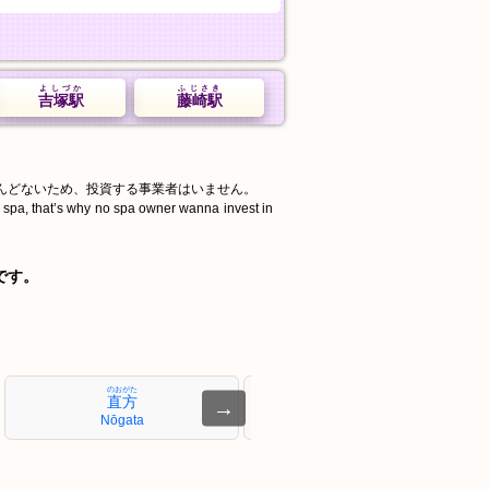
よしづか
ふじさき
吉塚駅
藤崎駅
んどないため、投資する事業者はいません。
d spa, that’s why no spa owner wanna invest in
です。
のおがた
こたけ
直方
小竹
→
Nōgata
Kotake