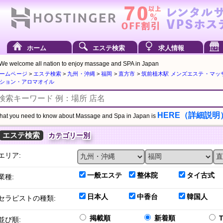
ホーム
エステ検索
求人情報
We welcome all nation to enjoy massage and SPA in Japan
ームページ
>
エステ検索
>
九州・沖縄
>
福岡
>
直方市
>
筑前植木駅 メンズエステ・マッ
ション・アロマオイル
HERE（詳細説明
at you need to know about Massage and Spa in Japan is
エステ検索
カテゴリー別
エリア:
一般エステ
整体院
タイ古式
業種:
日本人
中香台
韓国人
セラピストの種類:
掲載順
新着順
並び順: