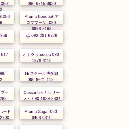
080-
080-6715-8930
72
080-
Aroma Bouquet-ア
76
ロマブーケ- 090-
6896-8163
956-
恋 092-291-6776
517-
オナクラ cocoa 090-
1978-3118
080-
Hi スクール博多組
82
090-8621-1184
ーブ～
Cassano～カッサー
3263
ノ～ 090-1929-3834
p～ハート
Aroma Sugar 080-
2700-
6406-0310