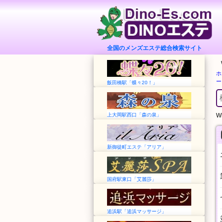
全国のメンズエステ総合検索サイト
ホ
ー
飯田橋駅「蝶々20！」
上大岡駅西口「森の泉」
Wh
新御徒町エステ「アリア」
国府駅東口「艾麗莎」
追浜駅「追浜マッサージ」