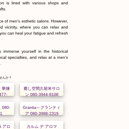
ion is lined with various shops and 
ts.

e of men's esthetic salons. However, 
d vicinity, where you can relax and 
you can heal your fatigue and refresh 
immerse yourself in the historical 
cal specialties, and relax at a men's 
.
せんか？
 華煉
癒し空間久留米サロ
77-
ン 080-3944-8108
 080-
Grantia～グランティ
61
ア 080-3988-2319
US アロ
カルム デ アロマ