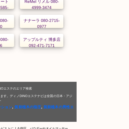
ィート
ReMel リメル 080-
8585-
4999-3474
080-
ナナーラ 080-2715-
10
0977
080-
アップルティ 博多店
46
092-471-7171
NOエステのエリア検索
ます。ディノDINOエステナビは全国の日本・アジ
ト
ーション
,
筑前植木の指圧
,
筑前植木の男性エ
ラピストによる指圧、パウダーやオイルマッサー