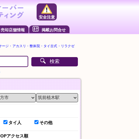
安全注意
売却店舗情報
掲載お問合せ
サージ・アカスリ・整体院・タイ古式・リラクゼ
検索
）
タイ人
その他
TOPアクセス順