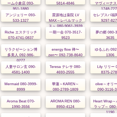
ーム小倉店 093-
5814-4846
マヴィーナス 
951-1880
1748-72
アンジェリー 093-
震源地は薬院 LV
セレブスパ福岡 
533-1327
MAX～レベルマック
9297-82
ス～ 080-9061-3939
Riche エステリッチ
一期一会 070-3517-
夢の郷 080-3
070-4741-0837
9523
3635
リラクゼーション博
energy flow 禅〜
ゆるふわ 092-
多美人 092-986-
zen〜 092-738-8640
1306
0277
人妻サロン玄 090-
Teresa テレサ 080-
Lily リリー 
4581-1400
4693-2555
8375-27
Mermaid 080-3999-
華蓮～KAREN～
olive～オリ
8999
080-2789-1809
090-3116-
Aroma Beat 070-
AROMA REN 080-
Heart Wra
1990-3556
8950-4124
ラップ～ 080-
1190