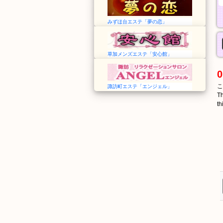
みずほ台エステ「夢の恋」
草加メンズエステ「安心館」
0
こ
諏訪町エステ「エンジェル」
Th
th
なかま
ちくぜんはぶ
中間
筑前垣生
Nakama
Chikuzen-Habu