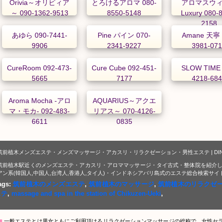
Orivia～オリビィア
とろけるアロマ 080-
アロマスウ
～ 090-1362-9513
8550-5148
Luxury 080-
2158
あゆら 090-7441-
Pine パイン 070-
Amane 天寧 
9906
2341-9227
3981-07
CureRoom 092-473-
Cure Cube 092-451-
SLOW TIME 
5665
7177
4218-68
Aroma Mocha -アロ
AQUARIUS～アクエ
マ・モカ- 092-483-
リアス～ 070-4126-
6611
0835
筑前植木メンズエステ・メンズマッサージ・アカスリ・リラクゼーション・男性エステ | DI
筑前植木駅近くのメンズエステ・アカスリ・アロママッサージ・タイ古式・整体院を紹介し
アン系(韓国人,中国人,台湾人,香港人,タイ人)・インドネシアバリ島式のエステ総合検索サイ
ags:
筑前植木のメンズエステ
,
筑前植木のマッサージ
,
筑前植木のリラクゼ
ステ
,
massage and spa in the station of Chikuzen-Ueki
,
▇
一般エステとは男女ともにご利用頂けるリラクゼーションマッサージの総称で、女性セ