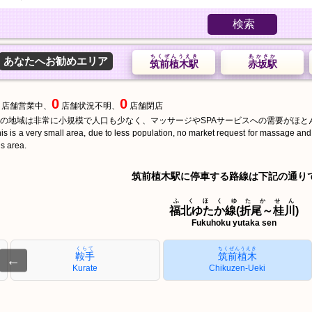
検索
ちくぜんうえき
あかさか
あなたへお勧めエリア
筑前植木駅
赤坂駅
0
0
店舗営業中、
店舗状況不明、
店舗閉店
の地域は非常に小規模で人口も少なく、マッサージやSPAサービスへの需要がほと
is is a very small area, due to less population, no market request for massage an
is area.
筑前植木駅に停車する路線は下記の通り
ふくほくゆたかせん
福北ゆたか線(折尾～桂川)
Fukuhoku yutaka sen
くらて
ちくぜんうえき
鞍手
筑前植木
←
Kurate
Chikuzen-Ueki