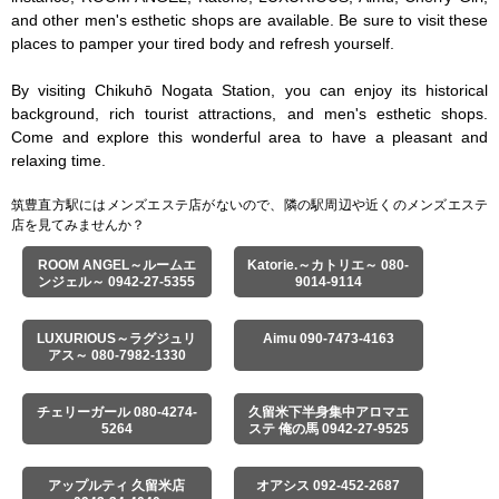
and other men's esthetic shops are available. Be sure to visit these 
places to pamper your tired body and refresh yourself.

By visiting Chikuhō Nogata Station, you can enjoy its historical 
background, rich tourist attractions, and men's esthetic shops. 
Come and explore this wonderful area to have a pleasant and 
relaxing time.
筑豊直方駅にはメンズエステ店がないので、隣の駅周辺や近くのメンズエステ
店を見てみませんか？
ROOM ANGEL～ルームエ
Katorie.～カトリエ～ 080-
ンジェル～ 0942-27-5355
9014-9114
LUXURIOUS～ラグジュリ
Aimu 090-7473-4163
アス～ 080-7982-1330
チェリーガール 080-4274-
久留米下半身集中アロマエ
5264
ステ 俺の馬 0942-27-9525
アップルティ 久留米店
オアシス 092-452-2687