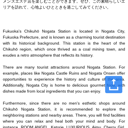
メンズエステ店を楽しむことができます。ぜひ、この素晴らしいエ
リアを訪れて、心地よいひとときを過ごしてみてください。

Fukuoka's Chikuhō Nogata Station is located in Nogata City, 
Fukuoka Prefecture, and is known as a charming tourist destination 
with its historical background. This station is the heart of the 
Chikuhō region, which once thrived as a coal mining town, and 
exudes a retro atmosphere that reflects its history.

There are many tourist attractions around Nogata Station. For 
example, places like Nogata Castle Ruins and Nogata Onsen offer 
opportunities to experience the history and culture of the area. 
Additionally, Nogata City is home to delicious gourmet food, with 
dishes made from local ingredients that you can enjoy.

Furthermore, since there are no men's esthetic shops around 
Chikuhō Nogata Station, it is recommended to explore the 
neighboring stations and nearby areas. There, you will find facilities 
where you can relax and heal both your mind and body. For 
instance, ROOM ANGEL, Katorie, LUXURIOUS, Aimu, Cherry Girl, 