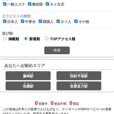
一般エステ
整体院
タイ古式
セラピストの種類:
日本人
中香台
韓国人
タイ人
その他
並び順:
掲載順
新着順
TOPアクセス順
検索
あなたへお勧めエリア
ふじさき
にしてつひらお
藤崎駅
西鉄平尾駅
ぎおん
ちくほうのおがた
祇園駅
筑豊直方駅
0
0
0
営業中、
状況不明、
閉店
この地域は非常に小規模で人口も少なく、マッサージやSPAサービスへの需要
がほとんどないため、投資する事業者はいません。