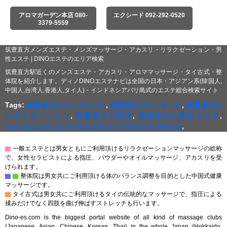
アロマガーデン本店 080-
エクシード 092-292-0520
3379-5559
筑豊直方メンズエステ・メンズマッサージ・アカスリ・リラクゼーション・男
性エステ | DINOエステのエリア検索
筑豊直方駅近くのメンズエステ・アカスリ・アロママッサージ・タイ古式・整
体院を紹介します。ディノDINOエステナビは全国の日本・アジアン系(韓国人,
中国人,台湾人,香港人,タイ人)・インドネシアバリ島式のエステ総合検索サイト
Tags:
筑豊直方のメンズエステ
,
筑豊直方のマッサージ
,
筑豊直方の
リラクゼーション
,
筑豊直方の指圧
,
筑豊直方の男性エステ
,
massage and spa in the station of Chikuhō-Nōgata
,
▇
一般エステとは男女ともにご利用頂けるリラクゼーションマッサージの総称
で、女性セラピストによる指圧、パウダーやオイルマッサージ、アカスリを受
けられます。
▇
▇
整体院は男女共にご利用頂ける体のバランス調整を目的とした中国式健康
マッサージです。
▇
タイ古式は男女共にご利用頂けるタイの伝統的なマッサージで、指圧による
揉みだけでなく四肢を曲げ伸ばすストレッチも行います。
Dino-es.com is the biggest portal website of all kind of massage clubs
(Japanese, Asian, Chinese, Korean, Thai) in the whole Japan (Hokkaido,