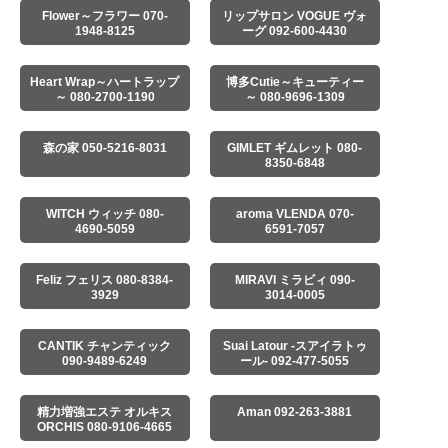
Flower～フラワー 070-
リップサロン VOGUE ヴォ
1948-8125
ーグ 092-600-4430
Heart Wrap～ハートラップ
博多Cutie～キューティー
～ 080-2700-1190
～ 080-9696-1309
森の家 050-5216-8031
GIMLET ギムレット 080-
8350-6848
WITCH ウィッチ 080-
aroma VLENDA 070-
4690-5059
6591-7057
Feliz フェリス 080-8384-
MIRAVI ミラビィ 090-
3929
3014-0005
CANTIK チャンティック
Suai Latour -スアイラトゥ
090-9489-6249
ール- 092-477-5055
精力増強エステ オルキス
Aman 092-263-3881
ORCHIS 080-9106-4665