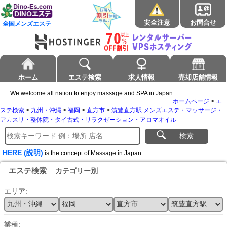
安全注意
お問合せ
全国メンズエステ
ホーム
エステ検索
求人情報
売却店舗情報
We welcome all nation to enjoy massage and SPA in Japan
ホームページ
>
エ
ステ検索
>
九州・沖縄
>
福岡
>
直方市
>
筑豊直方駅 メンズエステ・マッサージ・
アカスリ・整体院・タイ古式・リラクゼーション・アロマオイル
検索
HERE (説明)
is the concept of Massage in Japan
エステ検索
カテゴリー別
エリア:
業種: