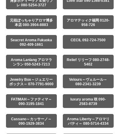
博多ボディーケア＆美リフ
Love Star 090-1368-0381
レ 080-5254-3727
元祖ぽっちゃりアロマ博多
アロマテッィク福岡 0120-
本店 080-3904-8883
958-726
Seacret Aroma Fukuoka
CECIL 092-724-7500
092-409-1661
Aroma Lanlang アロマラ
Relief リリーフ 080-2748-
ンラン 050-5243-7213
5402
Jewelry Box～ジュエリー
Velours～ヴェルール～
ボックス～ 070-7791-9000
080-2341-3239
FATIMAH～ファティマ～
luxury aroma 咲 090-
090-3195-1841
2583-8739
Cassano～カッサーノ～
Aroma Liberty～アロマリ
090-1929-3834
バティ～ 080-5714-4334