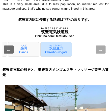
This is a very small area, due to less population, no market request for
massage and spa, that’s why no spa owner wanna invest in this area.
筑豊直方駅に停車する路線は下記の通りです。
ちくほうでんきてつどうせん
筑豊電気鉄道線
Chikuho denki tetsudou sen
がんだ
ちくほうのおがた
感田
筑豊直方
←
→
Ganda
Chikuhō-Nōgata
筑豊直方駅の歴史と、筑豊直方メンズエステ・マッサージ業界の背
景