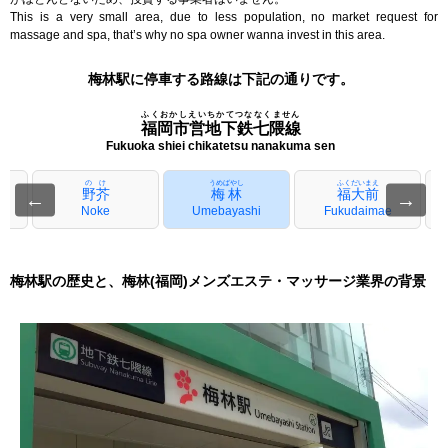
This is a very small area, due to less population, no market request for
massage and spa, that’s why no spa owner wanna invest in this area.
梅林駅に停車する路線は下記の通りです。
ふくおかしえいちかてつななくません
福岡市営地下鉄七隈線
Fukuoka shiei chikatetsu nanakuma sen
のけ
うめばやし
ふくだいまえ
野芥
梅林
福大前
←
→
Noke
Umebayashi
Fukudaimae
梅林駅の歴史と、梅林(福岡)メンズエステ・マッサージ業界の背景