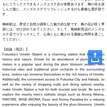
もにリラックスできるメンズエステ店が多数あります。梅の花を楽
しんだ後に、メンズエステでリフレッシュするのも素敵な選択肢で
す。

梅林駅は、歴史と自然が調和した魅力的な駅です。梅の花が咲く季
節には、ぜひ訪れてみてください。そして、梅林駅周辺のメンズエ
ステ店でリラックスして、心身ともに癒される素敵な時間を過ごし
てください。

【結論（英語）】

Fukuoka's Umelin Station is a charming station that harmonizes 
history and nature. Known for its abundance of plum trees, the 
station is a popular spot during the plum blossom season. With 
historical sites and traditional plum orchards in the surrounding 
area, visitors can immerse themselves in the rich history of Umelin. 
Additionally, the convenient access to Fukuoka City and Hakata, as 
well as the variety of shopping malls and dining options nearby, 
make Umelin Station a hub for both tourists and locals. Be sure to 
explore the nearby men's esthetic shops such as Aroma Athena, 
PARTIRE, BASE AROMA, Ease, and Aroma Paradise for a relaxing 
experience after enjoying the beauty of the plum blossoms. Umelin 