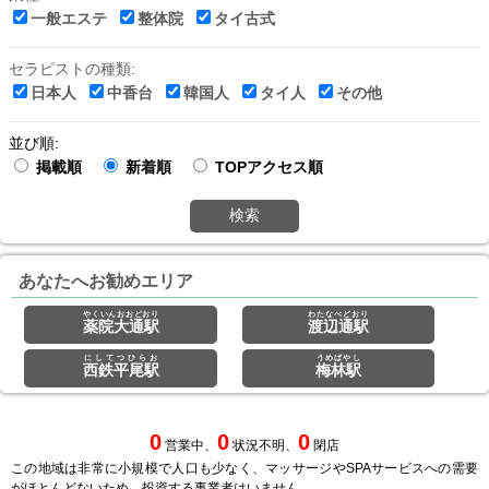
一般エステ
整体院
タイ古式
セラピストの種類:
日本人
中香台
韓国人
タイ人
その他
並び順:
掲載順
新着順
TOPアクセス順
検索
あなたへお勧めエリア
やくいんおおどおり
わたなべどおり
薬院大通駅
渡辺通駅
にしてつひらお
うめばやし
西鉄平尾駅
梅林駅
0
0
0
営業中、
状況不明、
閉店
この地域は非常に小規模で人口も少なく、マッサージやSPAサービスへの需要
がほとんどないため、投資する事業者はいません。