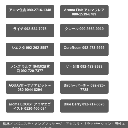
アロマ住吉 080-2716-1348
Aroma Flair アロマフレア
080-1539-6789
ライチ 092-534-7075
クレール 090-3668-9919
シエスタ 092-262-8557
CureRoom 092-473-5665
メンズ ラルフ 博多駅筑紫
ザ・兄貴 092-483-3933
口 092-720-7377
AQUAVIT～アクアビット～
Birch～バーチ～ 092-725-
080-9044-8294
7728
aroma EGOIST アロマエゴ
Blue Berry 092-717-5670
イスト 0120-400-034
梅林メンズエステ・メンズマッサージ・アカスリ・リラクゼーション・男性エ