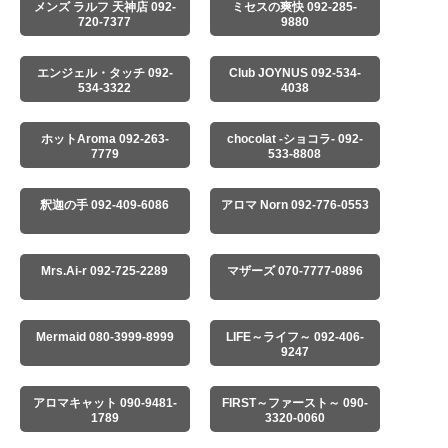
メンズ ラルフ 天神店 092-
ミセスの爽快 092-285-
720-7377
9880
エンジェル・タッチ 092-
Club JOYNUS 092-534-
534-3322
4038
ホットAroma 092-263-
chocolat -ショコラ- 092-
7779
533-8808
釈迦の手 092-409-6086
アロマ Norn 092-776-0553
Mrs.Ai-r 092-725-2289
マザーズ 070-7777-0896
Mermaid 080-3999-8999
LIFE～ライフ～ 092-406-
9247
アロマキャット 090-9481-
FIRST～ファースト～ 090-
1789
3320-0060