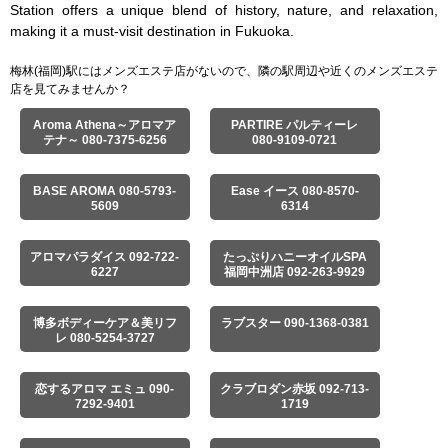
Station offers a unique blend of history, nature, and relaxation, 
making it a must-visit destination in Fukuoka.
梅林(福岡)駅にはメンズエステ店がないので、隣の駅周辺や近くのメンズエステ
店を見てみませんか？
Aroma Athena～アロマア
PARTIRE パルティーレ
テナ～ 080-7375-6256
080-9109-0721
BASE AROMA 080-5793-
Ease イース 080-8570-
5609
6314
アロマパラダイス 092-722-
たっぷりハニーオイルSPA
6227
福岡中洲店 092-263-9929
博多ボディーケア＆美リフ
ラブスター 090-1368-0381
レ 080-5254-3727
恋するアロマ エミュ 090-
クラブロダン赤坂 092-713-
7292-9401
1719