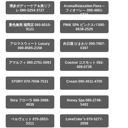
博多ボディーケア＆美リフ
AromaRelaxation Fiore～
レ 080-5254-3727
フィオーレ～ 080-4861-
0716
妻色兼美 福岡店 080-8010-
PINK SPA ピンクスパ 090-
9121
6638-2529
アロマスウィート Luxury
向日葵 ひまわり 090-7987-
080-8585-2158
0387
アマルフィ 080-2751-5093
Cosmot コスモット 092-
409-0739
STORY 070-7658-7531
Cream 090-4511-4705
flora フローラ 080-3988-
Honey Spa 080-2748-
4939
5402
ベルヴェット 070-2653-
LoveColor`s 070-5277-
5311
2008