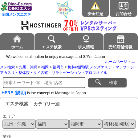
安全注意
お問合せ
全国メンズエステ
ホーム
エステ検索
求人情報
売却店舗情報
We welcome all nation to enjoy massage and SPA in Japan
ホームページ
>
エ
ステ検索
>
九州・沖縄
>
福岡
>
福岡市
>
梅林(福岡)駅 メンズエステ・マッサージ・
アカスリ・整体院・タイ古式・リラクゼーション・アロマオイル
検索
HERE (説明)
is the concept of Massage in Japan
エステ検索
カテゴリー別
エリア:
業種: