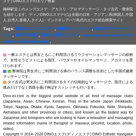
ステ | DINOエステのエリア検索
梅林駅近くのメンズエステ・アカスリ・アロママッサージ・タイ古式・整体院
を紹介します。ディノDINOエステナビは全国の日本・アジアン系(韓国人,中国
人,台湾人,香港人,タイ人)・インドネシアバリ島式のエステ総合検索サイト
Tags:
梅林のメンズエステ
,
梅林のマッサージ
,
梅林のリラクゼーシ
ョン
,
梅林の指圧
,
梅林の男性エステ
,
massage and spa in the
station of Umebayashi
,
▇
一般エステとは男女ともにご利用頂けるリラクゼーションマッサージの総称
で、女性セラピストによる指圧、パウダーやオイルマッサージ、アカスリを受
けられます。
▇
▇
整体院は男女共にご利用頂ける体のバランス調整を目的とした中国式健康
マッサージです。
▇
タイ古式は男女共にご利用頂けるタイの伝統的なマッサージで、指圧による
揉みだけでなく四肢を曲げ伸ばすストレッチも行います。
Dino-es.com is the biggest portal website of all kind of massage clubs
(Japanese, Asian, Chinese, Korean, Thai) in the whole Japan (Hokkaido,
Tokyo, Nagoya, Osaka, Kyoto, Sapporo, Okinawa, Fukuoka, Akita, Shinjuku,
Akihabara and other provinces or cities), and known as the fastest way for
Japanese and foreigners who are looking to have a relaxation and massaging
related information (name of therapist or masseur, pricelist, location, photo,
video).
Copyright © 2014–2026 DINOエステ(ディノエステ) DINO Esthetic Navigator