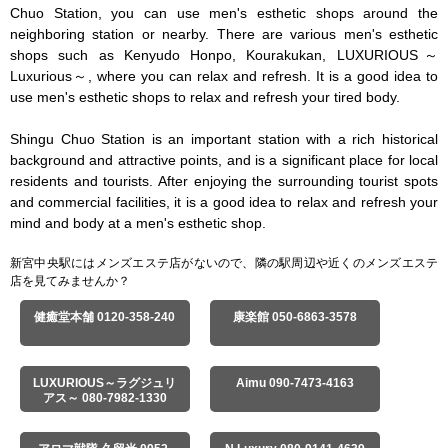
Chuo Station, you can use men's esthetic shops around the 
neighboring station or nearby. There are various men's esthetic 
shops such as Kenyudo Honpo, Kourakukan, LUXURIOUS～
Luxurious～, where you can relax and refresh. It is a good idea to 
use men's esthetic shops to relax and refresh your tired body.

Shingu Chuo Station is an important station with a rich historical 
background and attractive points, and is a significant place for local 
residents and tourists. After enjoying the surrounding tourist spots 
and commercial facilities, it is a good idea to relax and refresh your 
mind and body at a men's esthetic shop.
新宮中央駅にはメンズエステ店がないので、隣の駅周辺や近くのメンズエステ
店を見てみませんか？
健癒堂本舗 0120-358-240
康楽館 050-6863-3578
LUXURIOUS～ラグジュリ
Aimu 090-7473-4163
アス～ 080-7982-1330