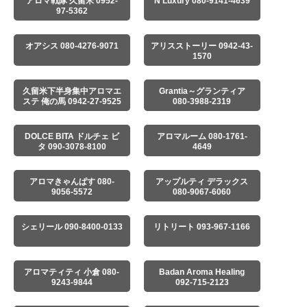
アロマ戦隊 久留米 0952-
N Luxury 080-9141-4639
97-5362
オアシス 080-4276-9071
アリスストーリー 0942-43-
1570
久留米下半身集中アロマエ
Grantia～グランティア
ステ 俺の馬 0942-27-9525
080-3988-2319
DOLCE BITA ドルチェ ビ
アロマルーム 080-1761-
タ 090-3078-8100
4649
アロマきゃんぱす 080-
アップルティ デラックス
9056-5572
080-9067-6060
シェリール 090-8400-0133
リトリート 093-967-1166
アロマティティ 小倉 080-
Badan Aroma Healing
9243-9844
092-715-2123