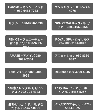
Candide～キャンディッド
エンゼルタッチ 090-5743-
～ 080-6463-7733
4076
リラ ムー 080-8950-0039
SPA REGALIA～スパレガ
リア～ 080-3166-3564
FENICE～フェニーチェ～
ROYAL SPA～ロイヤルス
君に会いたい 080-9293-
パ～ 080-3184-0042
3943
AMAZE～アメイズ 080-
アフェクション 080-8350-
3689-2364
6387
Feliz フェリス 080-8384-
Re.Space 080-3900-5845
3929
S級素人レンタル ももいろ
Fairy Box フェアリーボッ
アロマ 092-791-4323
クス 070-5485-5257
憂郭-ゆうかく 真田丸 さな
メンズアロマキャット 070-
だまる 092-477-0001
5533-1825