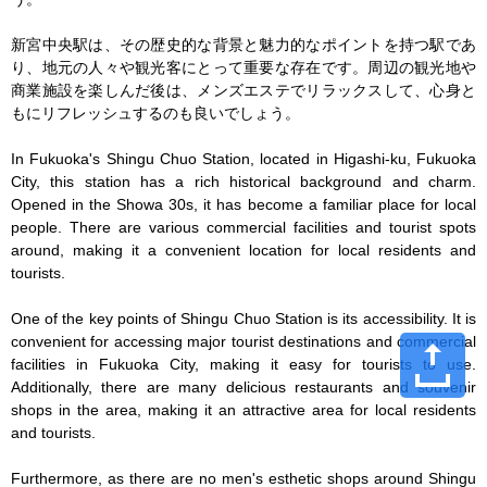
新宮中央駅は、その歴史的な背景と魅力的なポイントを持つ駅であ
り、地元の人々や観光客にとって重要な存在です。周辺の観光地や
商業施設を楽しんだ後は、メンズエステでリラックスして、心身と
もにリフレッシュするのも良いでしょう。

In Fukuoka's Shingu Chuo Station, located in Higashi-ku, Fukuoka 
City, this station has a rich historical background and charm. 
Opened in the Showa 30s, it has become a familiar place for local 
people. There are various commercial facilities and tourist spots 
around, making it a convenient location for local residents and 
tourists.

One of the key points of Shingu Chuo Station is its accessibility. It is 
convenient for accessing major tourist destinations and commercial 
facilities in Fukuoka City, making it easy for tourists to use. 
Additionally, there are many delicious restaurants and souvenir 
shops in the area, making it an attractive area for local residents 
and tourists.

Furthermore, as there are no men's esthetic shops around Shingu 