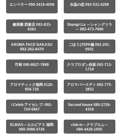
エンペラー 090-3419-4008
水晶の恋 092-531-6288
健美園 西新店 092-833-
Shangri La ～シャングリラ
6261
～ 092-473-7686
AROMA FACE NAKASU
ごほうびSPA極 092-291-
092-262-6470
0501
竹林 090-8627-7888
クラブロダン赤坂 092-713-
1719
アロマテッィク福岡 0120-
アロマバースディ 092-775-
958-726
3852
I Celeb-アイセレブ- 092-
Second house 080-2726-
724-5667
4318
ELBIAS～エルビアス 福岡
club m～クラブエム～
080-3088-4726
080-4428-1005