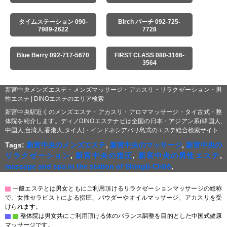
タイムステーション 090-
Birch バーチ 092-725-
7989-2622
7728
Blue Berry 092-717-5670
FIRST CLASS 080-3166-
3564
新宮中央メンズエステ・メンズマッサージ・アカスリ・リラクゼーション・男
性エステ | DINOエステのエリア検索
新宮中央駅近くのメンズエステ・アカスリ・アロママッサージ・タイ古式・整
体院を紹介します。ディノDINOエステナビは全国の日本・アジアン系(韓国人,
中国人,台湾人,香港人,タイ人)・インドネシアバリ島式のエステ総合検索サイト
Tags:
新宮中央のメンズエステ
,
新宮中央のマッサージ
,
新宮中央の
リラクゼーション
,
新宮中央の指圧
,
新宮中央の男性エステ
,
massage and spa in the station of Shingū-Chūō
,
▇
一般エステとは男女ともにご利用頂けるリラクゼーションマッサージの総称
で、女性セラピストによる指圧、パウダーやオイルマッサージ、アカスリを受
けられます。
▇
▇
整体院は男女共にご利用頂ける体のバランス調整を目的とした中国式健康
マッサージです。