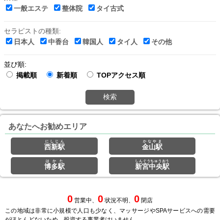
一般エステ
整体院
タイ古式
セラピストの種類:
日本人
中香台
韓国人
タイ人
その他
並び順:
掲載順
新着順
TOPアクセス順
検索
あなたへお勧めエリア
にしじん
かなやま
西新駅
金山駅
はかた
しんぐうちゅうおう
博多駅
新宮中央駅
0
0
0
営業中、
状況不明、
閉店
この地域は非常に小規模で人口も少なく、マッサージやSPAサービスへの需要
がほとんどないため、投資する事業者はいません。