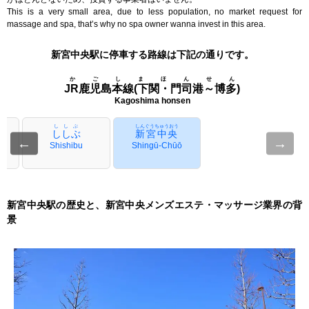
This is a very small area, due to less population, no market request for
massage and spa, that’s why no spa owner wanna invest in this area.
新宮中央駅に停車する路線は下記の通りです。
かごしまほんせん
JR鹿児島本線(下関・門司港～博多)
Kagoshima honsen
ししぶ
しんぐうちゅうおう
ししぶ
新宮中央
←
→
Shishibu
Shingū-Chūō
新宮中央駅の歴史と、新宮中央メンズエステ・マッサージ業界の背
景