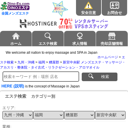
安全注意
お問合せ
全国メンズエステ
ホーム
エステ検索
求人情報
売却店舗情報
We welcome all nation to enjoy massage and SPA in Japan
ホームページ
>
エ
ステ検索
>
九州・沖縄
>
福岡
>
糟屋郡
>
新宮中央駅 メンズエステ・マッサージ・
アカスリ・整体院・タイ古式・リラクゼーション・アロマオイル
検索
HERE (説明)
is the concept of Massage in Japan
エステ検索
カテゴリー別
エリア:
業種: