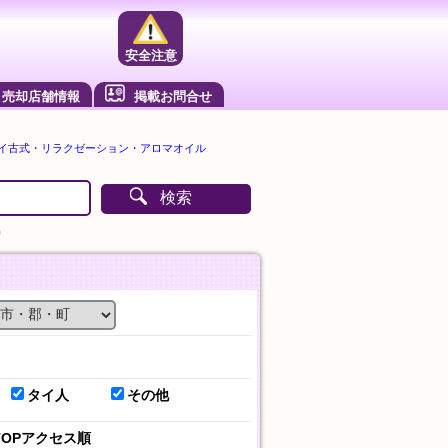
安全注意
売却店舗情報
掲載お問合せ
タイ古式・リラクゼーション・アロマオイル
検索
）
タイ人
その他
TOPアクセス順