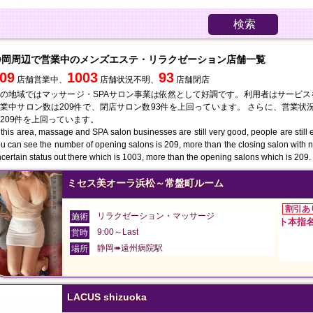
検索
静岡周辺で営業中のメンズエステ・リラクゼーション店舗一覧
09
1003
93
店舗営業中、
店舗状況不明、
店舗閉店
の地域ではマッサージ・SPAサロン事業は依然として好調です。利用者はサービ
業中サロン数は209件で、閉店サロン数93件を上回っています。 さらに、営業状
209件を上回っています。
 this area, massage and SPA salon businesses are still very good, people are still en
u can see the number of opening salons is 209, more than the closing salon with 
certain status out there which is 1003, more than the opening salons which is 209.
ミセス美オーラ浜松～常盤町ルーム
割引あ
リラクゼーション・マッサージ
施術
ト本指名料
9:00～Last
営時
静岡➠遠州病院駅
場所
LACUS shizuoka