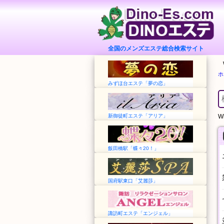
全国のメンズエステ総合検索サイト
ホ
みずほ台エステ「夢の恋」
新御徒町エステ「アリア」
Wh
飯田橋駅「蝶々20！」
国府駅東口「艾麗莎」
諏訪町エステ「エンジェル」