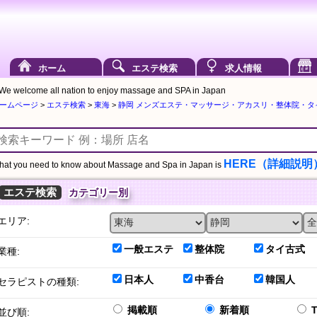
ホーム
エステ検索
求人情報
We welcome all nation to enjoy massage and SPA in Japan
ームページ
>
エステ検索
>
東海
>
静岡 メンズエステ・マッサージ・アカスリ・整体院・
HERE（詳細説明
at you need to know about Massage and Spa in Japan is
エステ検索
カテゴリー別
エリア:
一般エステ
整体院
タイ古式
業種:
日本人
中香台
韓国人
セラピストの種類:
掲載順
新着順
並び順: