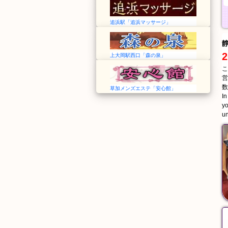
追浜駅「追浜マッサージ」
2
上大岡駅西口「森の泉」
こ
営
数
草加メンズエステ「安心館」
In
yo
un