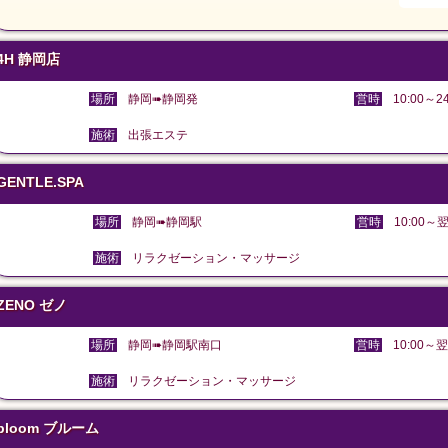
4H 静岡店
場所
静岡➠静岡発
営時
10:00～24
施術
出張エステ
GENTLE.SPA
場所
静岡➠静岡駅
営時
10:00～翌
施術
リラクゼーション・マッサージ
ZENO ゼノ
場所
静岡➠静岡駅南口
営時
10:00～翌
施術
リラクゼーション・マッサージ
bloom ブルーム