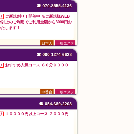
☎
070-8555-4136
ご新規割り！開催中 ※ご新規様WEB
り
分以上のご利用でご利用金額から3000円お
いたします！
日本人
一般エステ
☎
090-1274-6628
おすすめ人気コース ８０分９０００
り
中香台
一般エステ
☎
054-689-2208
１００００円以上コース ２０００円
り