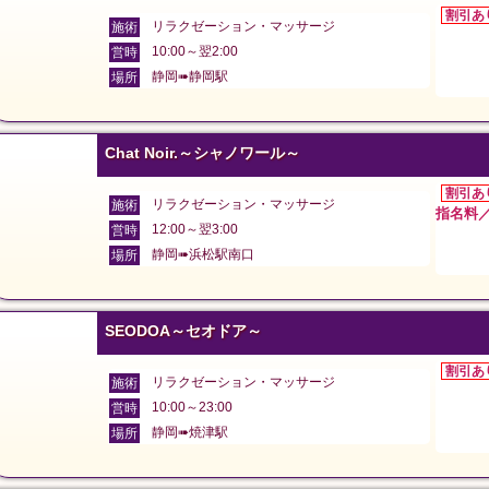
割引あ
リラクゼーション・マッサージ
施術
10:00～翌2:00
営時
静岡➠静岡駅
場所
Chat Noir.～シャノワール～
割引あ
リラクゼーション・マッサージ
施術
指名料／
12:00～翌3:00
営時
静岡➠浜松駅南口
場所
SEODOA～セオドア～
割引あ
リラクゼーション・マッサージ
施術
10:00～23:00
営時
静岡➠焼津駅
場所