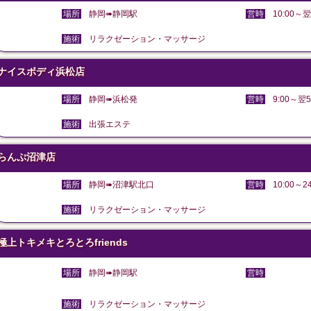
場所
静岡➠静岡駅
営時
10:00～翌
施術
リラクゼーション・マッサージ
ナイスボディ浜松店
場所
静岡➠浜松発
営時
9:00～翌5
施術
出張エステ
らんぷ沼津店
場所
静岡➠沼津駅北口
営時
10:00～24
施術
リラクゼーション・マッサージ
極上トキメキとろとろfriends
場所
静岡➠静岡駅
営時
施術
リラクゼーション・マッサージ