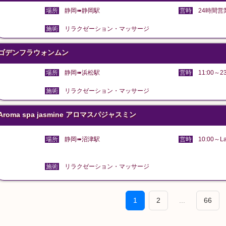
場所
静岡➠静岡駅
営時
24時間営
施術
リラクゼーション・マッサージ
ゴデンフラウォンムン
場所
静岡➠浜松駅
営時
11:00～23
施術
リラクゼーション・マッサージ
Aroma spa jasmine アロマスパジャスミン
場所
静岡➠沼津駅
営時
10:00～La
施術
リラクゼーション・マッサージ
1
2
...
66