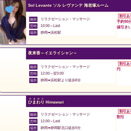
Sol Levante ソル レヴァンテ 海老塚ルーム
割引あ
リラクゼーション・マッサージ
施術
予約90
10:00～Last
営時
値引き
静岡➠浜松駅
場所
夜来香～イエライシャン～
割引あ
リラクゼーション・マッサージ
施術
円
12:00～翌3:00
営時
静岡➠浜松駅より徒歩8分
場所
ひまわり
ひまわり
Himawari
割引あ
リラクゼーション・マッサージ
施術
割引
12:00～Last
営時
静岡➠静岡駅北口徒歩5分
場所