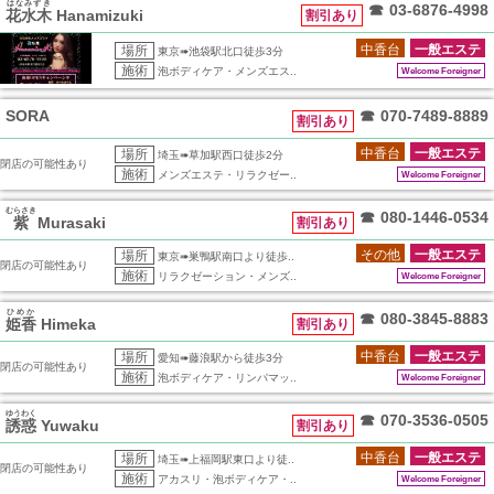
はなみずき
☎
03-6876-4998
花水木
Hanamizuki
割引あり
中香台
一般エステ
場所
東京➠池袋駅北口徒歩3分
施術
泡ボディケア・メンズエス..
Welcome Foreigner
SORA
☎
070-7489-8889
割引あり
中香台
一般エステ
場所
埼玉➠草加駅西口徒歩2分
閉店の可能性あり
施術
メンズエステ・リラクゼー..
Welcome Foreigner
むらさき
☎
080-1446-0534
紫
Murasaki
割引あり
その他
一般エステ
場所
東京➠巣鴨駅南口より徒歩..
閉店の可能性あり
施術
リラクゼーション・メンズ..
Welcome Foreigner
ひめか
☎
080-3845-8883
姫香
Himeka
割引あり
中香台
一般エステ
場所
愛知➠藤浪駅から徒歩3分
閉店の可能性あり
施術
泡ボディケア・リンパマッ..
Welcome Foreigner
ゆうわく
☎
070-3536-0505
誘惑
Yuwaku
割引あり
中香台
一般エステ
場所
埼玉➠上福岡駅東口より徒..
閉店の可能性あり
施術
アカスリ・泡ボディケア・..
Welcome Foreigner