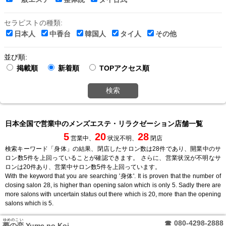
セラピストの種類:
日本人
中香台
韓国人
タイ人
その他
並び順:
掲載順
新着順
TOPアクセス順
検索
日本全国で営業中のメンズエステ・リラクゼーション店舗一覧
5
20
28
営業中、
状況不明、
閉店
検索キーワード「身体」の結果、閉店したサロン数は28件であり、開業中のサ
ロン数5件を上回っていることが確認できます。 さらに、営業状況が不明なサ
ロンは20件あり、営業中サロン数5件を上回っています。
With the keyword that you are searching '身体'. It is proven that the number of
closing salon 28, is higher than opening salon which is only 5. Sadly there are
more salons with uncertain status out there which is 20, more than the opening
salons which is 5.
ゆめのこい
☎
080-4298-2888
夢の恋
Yume no Koi