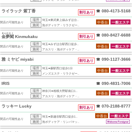
ライラック 紫丁香
☎
080-4173-5168
割引あり
場所
埼玉➠東武東上線みずほ台..
中香台
一般エステ
閉店の可能性あり
施術
泡ボディケア・リラクゼー..
きんむかく
☎
080-8427-6688
金夢閣
Kinmukaku
割引あり
場所
埼玉➠みずほ台駅西口徒歩..
中香台
一般エステ
閉店の可能性あり
施術
アカスリ・泡ボディケア・..
雅 ミヤビ miyabi
☎
090-1127-3666
割引あり
場所
埼玉➠蕨駅西口徒歩1分
中香台
一般エステ
閉店の可能性あり
施術
メンズエステ・リラクゼー..
IRIS
☎
090-4831-7006
場所
神奈川➠相模大野駅南口1..
中香台
一般エステ
閉店の可能性あり
施術
アカスリ・泡ボディケア・..
ラッキー Lucky
☎
070-2188-8777
割引あり
中香台
一般エステ
場所
埼玉➠新越谷駅西口徒歩1..
閉店の可能性あり
施術
泡ボディケア・リンパマッ..
Welcome Foreigner