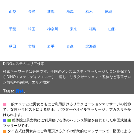
山梨
長野
新潟
群馬
栃木
茨城
千葉
埼玉
神奈川
東京
福島
山形
秋田
宮城
岩手
青森
北海道
DINOエステのエリア検索
検索キーワードは身体です。全国のメンズエステ・マッサージサロンを探すな
らDINOエステ（ディノエステ）。癒し・リラクゼーション・整体など厳選サロ
ン情報を掲載中。エリア検索
Tags:
身体
,
▇
一般エステとは男女ともにご利用頂けるリラクゼーションマッサージの総称
で、女性セラピストによる指圧、パウダーやオイルマッサージ、アカスリを受
けられます。
▇
▇
整体院は男女共にご利用頂ける体のバランス調整を目的とした中国式健康
マッサージです。
▇
タイ古式は男女共にご利用頂けるタイの伝統的なマッサージで、指圧による