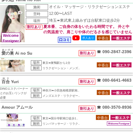
オイル・マッサージ・リラクゼーションエステ
施術
12:00〜LAST
営時
埼玉➠東武東上線みずほ台駅東口徒歩2分
場所
夏本番、ご自身の体をいたわる時間です。 外と中
割引あり
の気温差で、肩こりや体のだるさを感じていません
Welcome
か？ プロの施術で血流を促し、夏を快適に乗り切りましょ
►
求人あり
中香台
一般エステ
口コミ
Foreigner
う！ 涼やかな店内で、皆様のご来店をお待ちしております。
只今営業中♪ 皆様からのお電話・ご予約を心よりお待ちしてお
あいのす
☎
090-2847-2396
愛の巣
Ai no Su
ります♪ 本日もスタッフ一同、笑顔で皆様のご来店をお迎え致
割引あり
します。 ぜひ涼やかな癒しの時間をお過ごしください。 タイ
場所
東京➠巣鴨駅から1分
ムサービス18:00まで 泡ボディシャンプーコース 70分10,000
中香台
一般エステ
施術
リラクゼーション・メンズ..
円⇒9,000円 オイルコース 90分12,000円⇒11,000円 オールタ
イムOK オイル泡ボディコース 90分13,000円⇒12,000円 ミル
ゆり
クコース 100分18,000円⇒15,000円
☎
080-6641-4663
百合
Yuri
割引あり
DINOエステバーナー
場所
神奈川➠小田急相模原駅南..
中香台
一般エステ
とのお互いリンクが
施術
メンズエステ・リラクゼー..
必要
Amour アムール
☎
080-3570-8936
割引あり
中香台
一般エステ
場所
東京➠国分寺駅南口徒歩1..
施術
リンパマッサージ・リラク..
Welcome Foreigner