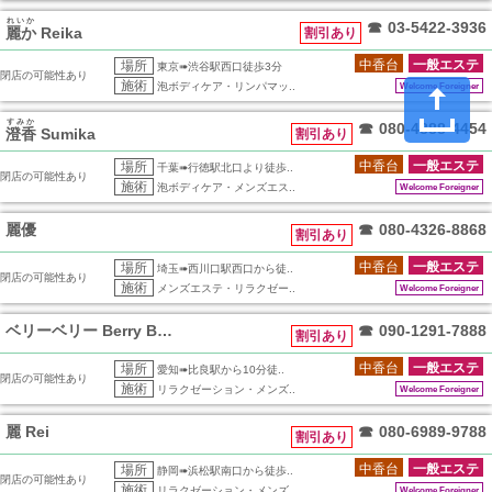
れいか
☎
03-5422-3936
麗か
Reika
割引あり
中香台
一般エステ
場所
東京➠渋谷駅西口徒歩3分
閉店の可能性あり
施術
泡ボディケア・リンパマッ..
Welcome Foreigner
すみか
☎
080-4888-4454
澄香
Sumika
割引あり
中香台
一般エステ
場所
千葉➠行徳駅北口より徒歩..
閉店の可能性あり
施術
泡ボディケア・メンズエス..
Welcome Foreigner
麗優
☎
080-4326-8868
割引あり
中香台
一般エステ
場所
埼玉➠西川口駅西口から徒..
閉店の可能性あり
施術
メンズエステ・リラクゼー..
Welcome Foreigner
ベリーベリー Berry Berry
☎
090-1291-7888
割引あり
中香台
一般エステ
場所
愛知➠比良駅から10分徒..
閉店の可能性あり
施術
リラクゼーション・メンズ..
Welcome Foreigner
麗 Rei
☎
080-6989-9788
割引あり
中香台
一般エステ
場所
静岡➠浜松駅南口から徒歩..
閉店の可能性あり
施術
リラクゼーション・メンズ..
Welcome Foreigner