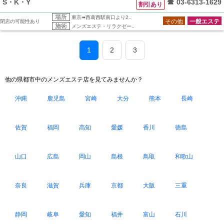
S・K・Y
☎
03-6313-1629
割引あり
場所
東京➠西葛西駅南口より2..
その他
一般エステ
閉店の可能性あり
施術
メンズエステ・リラクゼー..
1
2
3
他の県都市中のメンズエステ店を見てみませんか？
沖縄
鹿児島
宮崎
大分
熊本
長崎
佐賀
福岡
高知
愛媛
香川
徳島
山口
広島
岡山
島根
鳥取
和歌山
奈良
滋賀
兵庫
京都
大阪
三重
静岡
岐阜
愛知
福井
富山
石川