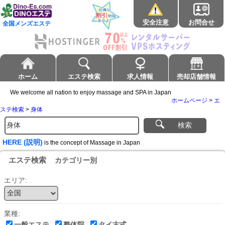
安全注意
お問合せ
全国メンズエステ
ホーム
エステ検索
求人情報
売却店舗情報
We welcome all nation to enjoy massage and SPA in Japan
ホームページ
>
エ
ステ検索
>
身体
検索
HERE (説明)
is the concept of Massage in Japan
エステ検索
カテゴリー別
エリア:
業種:
一般エステ
整体院
タイ古式