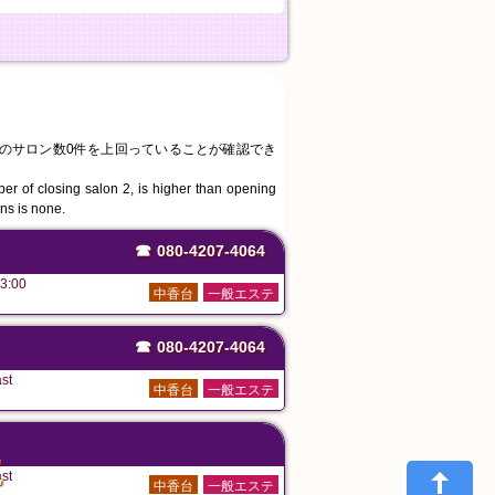
業中のサロン数0件を上回っていることが確認でき
。
ber of closing salon 2, is higher than opening
ons is none.
☎
080-4207-4064
3:00
中香台
一般エステ
☎
080-4207-4064
st
中香台
一般エステ
た
st
中香台
一般エステ