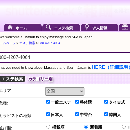
ホーム
エステ検索
求人情報
We welcome all nation to enjoy massage and SPA in Japan
ームページ
>
エステ検索
>
080-4207-4064
HERE（詳細説明
at you need to know about Massage and Spa in Japan is
エステ検索
カテゴリー別
エリア:
一般エステ
整体院
タイ古式
業種:
日本人
中香台
韓国人
セラピストの種類:
掲載順
新着順
並び順: