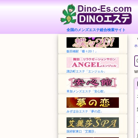
全国のメンズエステ総合検索サイト
ホ
飯田橋駅「蝶々20！」
諏訪町エステ「エンジェル」
Wh
草加メンズエステ「安心館」
みずほ台エステ「夢の恋」
国府駅東口「艾麗莎」