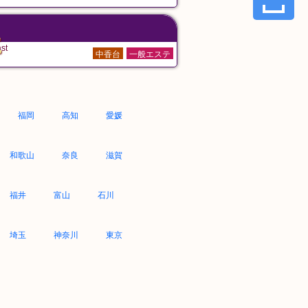
た
st
中香台
一般エステ
福岡
高知
愛媛
和歌山
奈良
滋賀
福井
富山
石川
埼玉
神奈川
東京