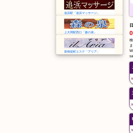
追浜駅「追浜マッサージ」
0
上大岡駅西口「森の泉」
検
ま
Wi
新御徒町エステ「アリア」
sa