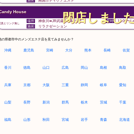
施術
南国ボディケアエステ
Candy House
閉店しまし
場所
神奈川➠JR武蔵小杉駅北口
営時
12:00〜La
写真とリンク無し
施術
リラクゼーション
他の県都市中のメンズエステ店を見てみませんか？
沖縄
鹿児島
宮崎
大分
熊本
長崎
佐賀
香川
徳島
山口
広島
岡山
島根
鳥取
兵庫
京都
大阪
三重
静岡
岐阜
愛知
山梨
長野
新潟
群馬
栃木
茨城
千葉
福島
山形
秋田
宮城
岩手
青森
北海道