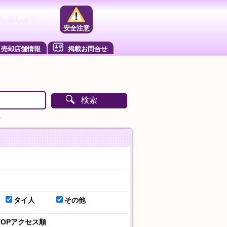
安全注意
売却店舗情報
掲載お問合せ
検索
）
タイ人
その他
TOPアクセス順