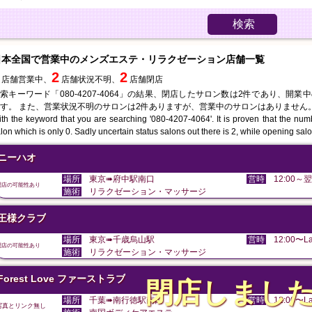
検索
日本全国で営業中のメンズエステ・リラクゼーション店舗一覧
2
2
店舗営業中、
店舗状況不明、
店舗閉店
索キーワード「080-4207-4064」の結果、閉店したサロン数は2件であり、開
す。 また、営業状況不明のサロンは2件ありますが、営業中のサロンはありません
th the keyword that you are searching '080-4207-4064'. It is proven that the num
lon which is only 0. Sadly uncertain status salons out there is 2, while opening sal
ニーハオ
場所
東京➠府中駅南口
営時
12:00～翌
閉店の可能性あり
施術
リラクゼーション・マッサージ
王様クラブ
場所
東京➠千歳烏山駅
営時
12:00〜La
閉店の可能性あり
施術
リラクゼーション・マッサージ
Forest Love ファーストラブ
閉店しまし
場所
千葉➠南行徳駅南口
営時
12:00〜La
写真とリンク無し