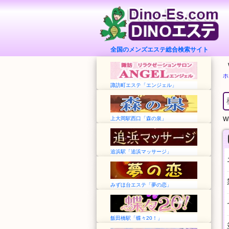
全国のメンズエステ総合検索サイト
ホ
諏訪町エステ「エンジェル」
上大岡駅西口「森の泉」
Wh
追浜駅「追浜マッサージ」
みずほ台エステ「夢の恋」
飯田橋駅「蝶々20！」