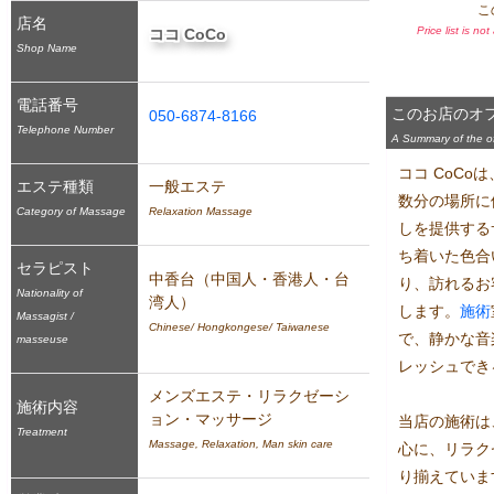
こ
店名
Price list is no
ココ CoCo
Shop Name
電話番号
このお店のオ
050-6874-8166
Telephone Number
A Summary of the off
ココ CoC
エステ種類
一般エステ
数分の場所に
Category of Massage
Relaxation Massage
しを提供する
ち着いた色合
セラピスト
中香台（中国人・香港人・台
り、訪れるお
Nationality of
湾人）
します。
施術
Massagist /
Chinese/ Hongkongese/ Taiwanese
で、静かな音
masseuse
レッシュでき
メンズエステ・リラクゼーシ
施術内容
ョン・マッサージ
当店の施術は
Treatment
Massage, Relaxation, Man skin care
心に、リラク
り揃えていま