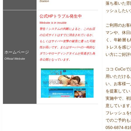
Station
落ち着いた雰
ッシュしたい
公式HPトラブル発生中
Website is in trouble
ご利用のお客
警告！システムの判断によると、このお店
マンや、休日
の公式サイトはすでに消去されているか、
く、年齢層も
もしくはサイバー攻撃の被害に遭った可能
トレスを感じ
性が高いです。またはサーバーの一時的な
ホームページ
ダウンやローディングタイムが長過ぎた為
い方にご好評
Official Website
非公開となっています。
ココ CoC
用いただける
い、お客様一
を提案してい
実施中で、初
意しています
フレッシュを
でのご予約も
050-687