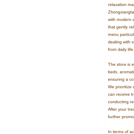
relaxation ma
Zhongxiangtai
with modern 
that gently re
menu particul
dealing with s
from daily life.
The store is 
beds, aromatic
ensuring a co
We prioritize 
can receive t
conducting re
After your tre
further promot
In terms of ac