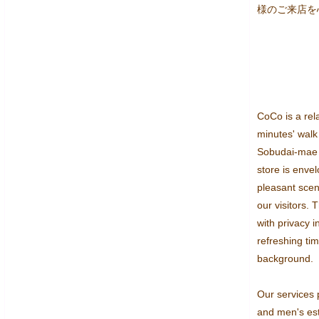
様のご来店を
CoCo is a rela
minutes' walk 
Sobudai-mae S
store is envel
pleasant scent
our visitors.
with privacy i
refreshing tim
background.

Our services p
and men's esth