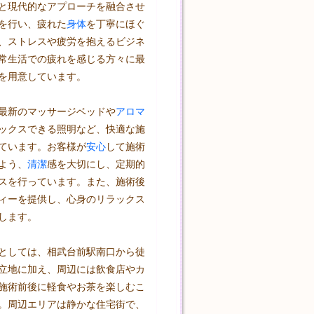
と現代的なアプローチを融合させ
を行い、疲れた
身体
を丁寧にほぐ
、ストレスや疲労を抱えるビジネ
常生活での疲れを感じる方々に最
を用意しています。

最新のマッサージベッドや
アロマ
ックスできる照明など、快適な施
ています。お客様が
安心
して施術
よう、
清潔
感を大切にし、定期的
スを行っています。また、施術後
ィーを提供し、心身のリラックス
します。

としては、相武台前駅南口から徒
立地に加え、周辺には飲食店やカ
施術前後に軽食やお茶を楽しむこ
。周辺エリアは静かな住宅街で、