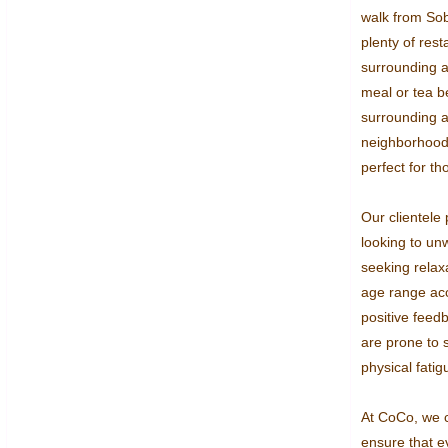
walk from Sob
plenty of rest
surrounding a
meal or tea be
surrounding ar
neighborhood,
perfect for th
Our clientele 
looking to unw
seeking relax
age range ac
positive feed
are prone to s
physical fatigu
At CoCo, we c
ensure that ev