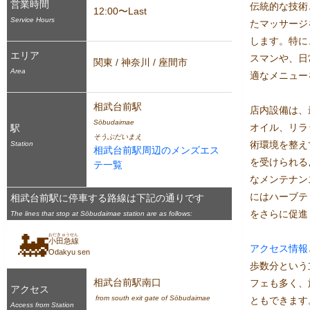
営業時間
伝統的な技術
12:00〜Last
Service Hours
たマッサージ
します。特に
エリア
スマンや、日
関東 / 神奈川 / 座間市
Area
適なメニュー
相武台前駅
店内設備は、
Sōbudaimae
オイル、リラ
駅
そうぶだいまえ
術環境を整え
Station
相武台前駅周辺のメンズエス
を受けられる
テ一覧
なメンテナン
にはハーブテ
相武台前駅に停車する路線は下記の通りです
をさらに促進
The lines that stop at Sōbudaimae station are as follows:
🚂
おだきゅうせん
小田急線
アクセス
情報
Odakyu sen
歩数分という
相武台前駅南口
フェも多く、
アクセス
 from south exit gate of Sōbudaimae 
ともできます
Access from Station