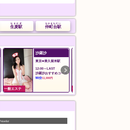
なまむぎ
なかまちだい
生麦駅
仲町台駅
艾麗莎 Alisa Spa
ilAria アリア
愛知➠国府駅
東京➠新御徒町
13:00～翌1:00
12:00〜LAST
ス
アカスリ
料金
30分
60分
4,000円
8,000円
一般エステ
一般エステ
ricelist