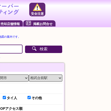
安全注意
売却店舗情報
掲載お問合せ
の地図の案内です。
検索
）
タイ人
その他
TOPアクセス順