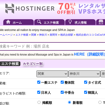
ホーム
エステ検索
求人情報
We welcome all nation to enjoy massage and SPA in Japan
ームページ
>
エステ検索
>
関東
>
神奈川
>
座間市
>
相武台前駅
>
相武台前のココ CoCo
HERE（詳細説明
at you need to know about Massage and Spa in Japan is
エステ検索
カテゴリー別
エリア:
一般エステ
整体院
タイ古式
業種:
日本人
中香台
韓国人
セラピストの種類:
掲載順
新着順
並び順: