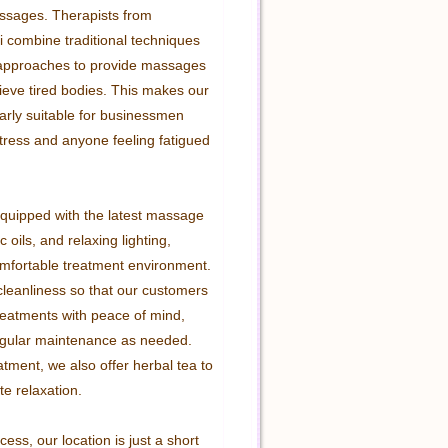
ssages. Therapists from 
 combine traditional techniques 
approaches to provide massages 
lieve tired bodies. This makes our 
arly suitable for businessmen 
tress and anyone feeling fatigued 


equipped with the latest massage 
 oils, and relaxing lighting, 
mfortable treatment environment. 
cleanliness so that our customers 
reatments with peace of mind, 
gular maintenance as needed. 
atment, we also offer herbal tea to 
e relaxation.

cess, our location is just a short 