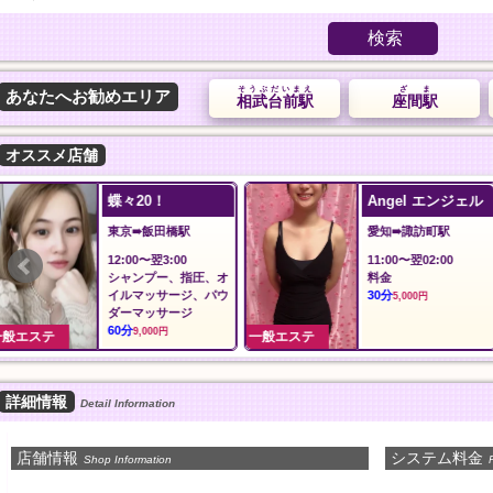
検索
そうぶだいまえ
ざま
あなたへお勧めエリア
相武台前駅
座間駅
オススメ店舗
Angel エンジェル
沙羅沙
愛知➠諏訪町駅
東京➠東久留米駅
11:00〜翌02:00
12:00～LAST
料金
沙羅沙おすすめコー
30分
90分
5,000円
11,000円
一般エステ
一般エステ
詳細情報
Detail Information
店舗情報
システム料金
Shop Information
P