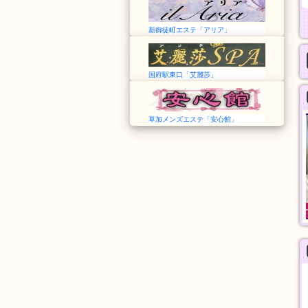
新御徒町エステ「アリア」
国府駅東口「艾麗莎」
草加メンズエステ「安心館」
森の泉
蝶々20！
神奈川➠上大岡駅
東京➠飯田橋駅
24時間
12:00〜翌3:00
基本指圧
シャンプー、指圧、オ
30分
イルマッサージ、パウ
5,000円
ダーマッサージ
60分
9,000円
般エステ
一般エステ