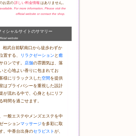
のお店の
詳しい料金情報
はありません。
t available. For more information, Please visit the
official website or contact the shop.
フィシャルサイトのサマリー
icial website
oは、相武台前駅南口から徒歩わずか
位置する、
リラクゼーション
と
癒
サロンです。
店舗
の雰囲気は、落
いと心地よい香りに包まれてお
客様にリラックスした
空間
を提供
室はプライバシーを重視した設計
楽が流れる中で、心身ともにリフ
る時間を過ごせます。

、一般エステやメンズエステを中
ゼーション
マッサージ
を多彩に取
す。中香台出身の
セラピスト
が、