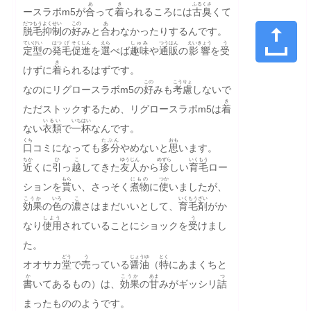
あ
き
ふるくさ
ースラボm5が
合
って
着
られるころには
古臭
くて
だつもう
よくせい
この
あ
脱毛
抑制
の
好
みと
合
わなかったりするんです。
ていけい
はつ
げ
そくしん
えら
しゅみ
つうはん
えいきょう
う
定型
の
発
毛
促進
を
選
べば
趣味
や
通販
の
影響
を
受
き
けずに
着
られるはずです。
この
こうりょ
なのにリグロースラボm5の
好
みも
考慮
しないで
き
ただストックするため、リグロースラボm5は
着
いるい
いち
はい
ない
衣類
で
一
杯
なんです。
くち
たぶん
おも
口
コミになっても
多分
やめないと
思
います。
ちか
ひ
こ
ゆうじん
めずら
いくもう
近
くに
引
っ
越
してきた
友人
から
珍
しい
育毛
ロー
もら
にもの
つか
ションを
貰
い、さっそく
煮物
に
使
いましたが、
こうか
いろ
こ
いくもう
ざい
効果
の
色
の
濃
さはまだいいとして、
育毛
剤
がか
しよう
う
なり
使用
されていることにショックを
受
けまし
た。
どう
う
じょうゆ
とく
オオサカ
堂
で
売
っている
醤油
（
特
にあまくちと
か
こうか
あま
つ
書
いてあるもの）は、
効果
の
甘
みがギッシリ
詰
まったもののようです。