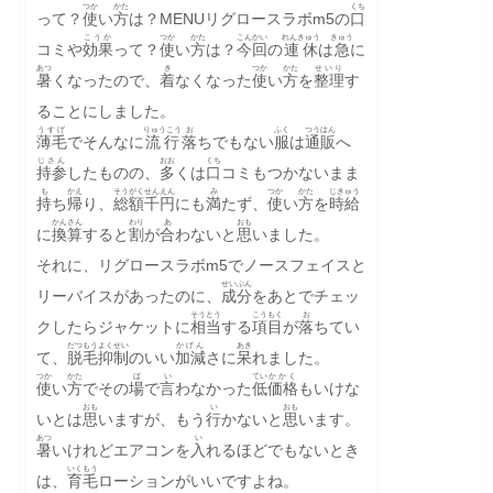
つか
かた
くち
って？
使
い
方
は？MENUリグロースラボm5の
口
こうか
つか
かた
こんかい
れんきゅう
きゅう
コミや
効果
って？
使
い
方
は？
今回
の
連休
は
急
に
あつ
き
つか
かた
せいり
暑
くなったので、
着
なくなった
使
い
方
を
整理
す
ることにしました。
うすげ
りゅうこう
お
ふく
つうはん
薄毛
でそんなに
流行
落
ちでもない
服
は
通販
へ
じさん
おお
くち
持参
したものの、
多
くは
口
コミもつかないまま
も
かえ
そうがく
せん
えん
み
つか
かた
じきゅう
持
ち
帰
り、
総額
千
円
にも
満
たず、
使
い
方
を
時給
かんさん
わり
あ
おも
に
換算
すると
割
が
合
わないと
思
いました。
それに、リグロースラボm5でノースフェイスと
せいぶん
リーバイスがあったのに、
成分
をあとでチェッ
そうとう
こうもく
お
クしたらジャケットに
相当
する
項目
が
落
ちてい
だつもう
よくせい
かげん
あき
て、
脱毛
抑制
のいい
加減
さに
呆
れました。
つか
かた
ば
い
てい
かかく
使
い
方
でその
場
で
言
わなかった
低
価格
もいけな
おも
い
おも
いとは
思
いますが、もう
行
かないと
思
います。
あつ
い
暑
いけれどエアコンを
入
れるほどでもないとき
いくもう
は、
育毛
ローションがいいですよね。