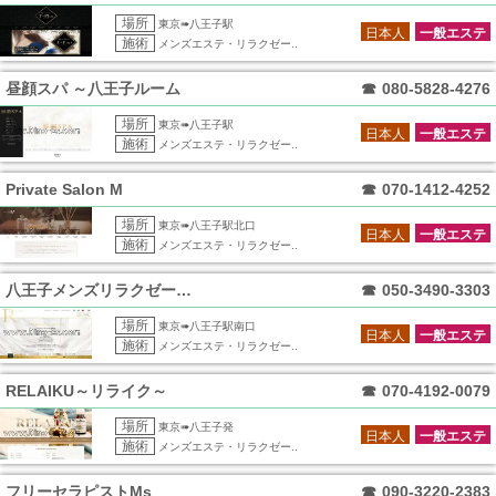
場所
東京➠八王子駅
日本人
一般エステ
施術
メンズエステ・リラクゼー..
昼顔スパ ～八王子ルーム
☎
080-5828-4276
場所
東京➠八王子駅
日本人
一般エステ
施術
メンズエステ・リラクゼー..
Private Salon M
☎
070-1412-4252
場所
東京➠八王子駅北口
日本人
一般エステ
施術
メンズエステ・リラクゼー..
八王子メンズリラクゼーション RERE
☎
050-3490-3303
場所
東京➠八王子駅南口
日本人
一般エステ
施術
メンズエステ・リラクゼー..
RELAIKU～リライク～
☎
070-4192-0079
場所
東京➠八王子発
日本人
一般エステ
施術
メンズエステ・リラクゼー..
フリーセラピストMs
☎
090-3220-2383