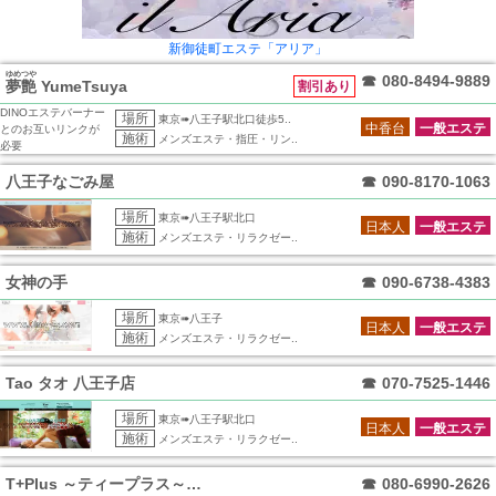
新御徒町エステ「アリア」
ゆめつや
☎
080-8494-9889
夢艶
YumeTsuya
割引あり
DINOエステバーナー
場所
東京➠八王子駅北口徒歩5..
中香台
一般エステ
とのお互いリンクが
施術
メンズエステ・指圧・リン..
必要
八王子なごみ屋
☎
090-8170-1063
場所
東京➠八王子駅北口
日本人
一般エステ
施術
メンズエステ・リラクゼー..
女神の手
☎
090-6738-4383
場所
東京➠八王子
日本人
一般エステ
施術
メンズエステ・リラクゼー..
Tao タオ 八王子店
☎
070-7525-1446
場所
東京➠八王子駅北口
日本人
一般エステ
施術
メンズエステ・リラクゼー..
T+Plus ～ティープラス～ 八王子店
☎
080-6990-2626