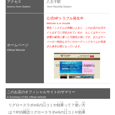
アクセス
八王子駅
Access from Station
 from Hachiōji Station
公式HPトラブル発生中
Website is in trouble
警告！システムの判断によると、このお店の公式サ
イトはすでに消去されているか、もしくはサイバー
攻撃の被害に遭った可能性が高いです。またはサー
バーの一時的なダウンやローディングタイムが長過
ホームページ
ぎた為非公開となっています。
Official Website
このお店のオフィシャルサイトのサマリー
A Summary of the official website
くち
こうか
つか
かた
リグロースラボm5の
口
コミや
効果
って？
使
い
方
こうどく
くち
こうか
は？RSS
購読
リグロースラボm5の
口
コミや
効果