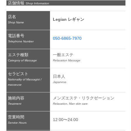
店舗情報
Shop Information
店名
Legian レギャン
Shop Name
電話番号
050-6865-7970
Telephone Number
エステ種類
一般エステ
Category of Massage
Relaxation Massage
セラピスト
日本人
Nationality of Massagist /
Japanese
masseuse
施術内容
メンズエステ・リラクゼーション
Treatment
Relaxation, Man skin care
営業時間
12:00〜24:00
Service Hours