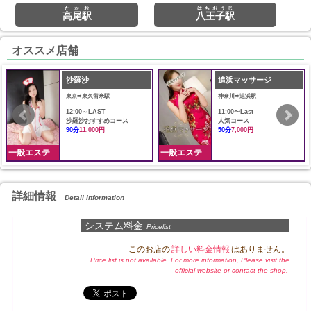
たかお
はちおうじ
高尾駅
八王子駅
オススメ店舗
沙羅沙
追浜マッサージ
東京➠東久留米駅
神奈川➠追浜駅
12:00～LAST
11:00〜Last
沙羅沙おすすめコース
人気コース
90分
11,000円
50分
7,000円
一般エステ
一般エステ
詳細情報
Detail Information
システム料金
Pricelist
このお店の
詳しい料金情報
はありません。
Price list is not available. For more information, Please visit the
official website or contact the shop.