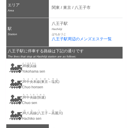
エリア
関東 / 東京 / 八王子市
Area
八王子駅
駅
Hachiōji
Station
はちおうじ
八王子駅周辺のメンズエステ一覧
八王子駅に停車する路線は下記の通りです
The lines that stop at Hachiōji station are as follows:
🚂
よこはません
JR横浜線
Yokohama sen
🚂
ちゅうおうほんせん
JR中央本線(東京～塩尻)
Chuo honsen
🚂
ちゅうおうせん
JR中央線(快速)
Chuo sen
🚂
はちこうせん
JR八高線(八王子～高麗川)
Hachiko sen