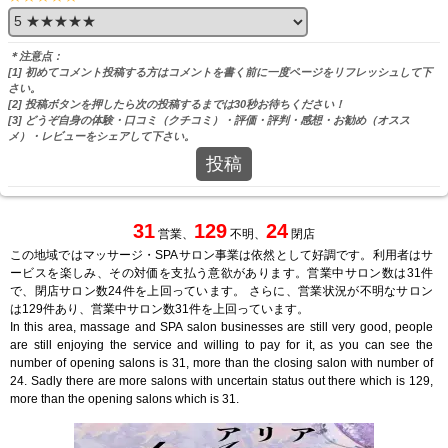
＊注意点：
[1] 初めてコメント投稿する方はコメントを書く前に一度ページをリフレッシュして下
さい。
[2] 投稿ボタンを押したら次の投稿するまでは30秒お待ちください！
[3] どうぞ自身の体験・口コミ（クチコミ）・評価・評判・感想・お勧め（オスス
メ）・レビューをシェアして下さい。
投稿
31
129
24
営業、
不明、
閉店
この地域ではマッサージ・SPAサロン事業は依然として好調です。利用者はサ
ービスを楽しみ、その対価を支払う意欲があります。営業中サロン数は31件
で、閉店サロン数24件を上回っています。 さらに、営業状況が不明なサロン
は129件あり、営業中サロン数31件を上回っています。
In this area, massage and SPA salon businesses are still very good, people
are still enjoying the service and willing to pay for it, as you can see the
number of opening salons is 31, more than the closing salon with number of
24. Sadly there are more salons with uncertain status out there which is 129,
more than the opening salons which is 31.