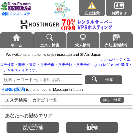
安全注意
お問合せ
全国メンズエステ
ホーム
エステ検索
求人情報
売却店舗情報
We welcome all nation to enjoy massage and SPA in Japan
ホームページ
>
エ
ステ検索
>
関東
>
東京
>
八王子市
>
八王子駅
>
八王子のLegian レギャンのSNSソ
ーシャルメディアです。
検索
HERE (説明)
is the concept of Massage in Japan
エステ検索
カテゴリー別
詳しい検索
あなたへお勧めエリア
にしはちおうじ
きたの
西八王子駅
北野駅