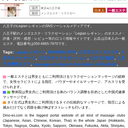
場所
東京➠八王子発
日本人
一般エステ
施術
メンズエステ・リラクゼー..
八王子のLegian レギャンのSNSソーシャルメディアです。
八王子駅のメンズエステ・リラクゼーション「Legian レギャン」のオススメ・
評価・評判・感想・レビュー等の口コミ情報サイトです。お店は日本人の一般
エステ、電話番号は050-6865-7970です。
Tags:
Legian レギャン
,
050-6865-7970
,
八王子のメンズエステ
,
八
王子のマッサージ
,
八王子のリラクゼーション
,
八王子の指圧
,
八王
子の男性エステ
,
massage and spa in the station of Hachiōji
,
▇
一般エステとは男女ともにご利用頂けるリラクゼーションマッサージの総称
で、女性セラピストによる指圧、パウダーやオイルマッサージ、アカスリを受
けられます。
▇
▇
整体院は男女共にご利用頂ける体のバランス調整を目的とした中国式健康
マッサージです。
▇
タイ古式は男女共にご利用頂けるタイの伝統的なマッサージで、指圧による
揉みだけでなく四肢を曲げ伸ばすストレッチも行います。
Dino-es.com is the biggest portal website of all kind of massage clubs
(Japanese, Asian, Chinese, Korean, Thai) in the whole Japan (Hokkaido,
Tokyo, Nagoya, Osaka, Kyoto, Sapporo, Okinawa, Fukuoka, Akita, Shinjuku,