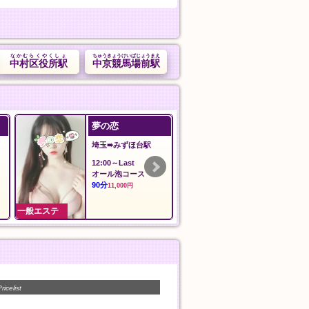
なかむらくやくしょ
ちゅうきょうけいばじょうまえ
中村区役所駅
中京競馬場前駅
Angel エンジェル
蝶々20！
愛知➠諏訪町駅
東京➠飯田橋駅
11:00〜翌02:00
12:00〜翌3:00
料金
シャンプー、指
30分
イルマッサージ
5,000円
ダーマッサージ
60分
9,000円
一般エステ
一般エステ
ricelist