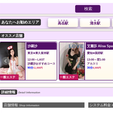
検索
たかおか
しみず
あなたへお勧めエリア
高岳駅
清水駅
オススメ店舗
ilAria アリア
安心館
東京➠新御徒町駅
埼玉➠草加駅
12:00〜LAST
12:00〜翌5:00
料金
おすすめコース
60分
90分
8,000円
10,000円
一般エステ
一般エステ
詳細情報
Detail Information
店舗情報
システム料金
Shop Information
P