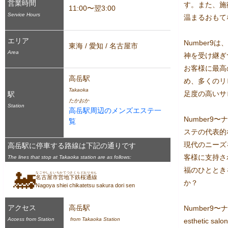
営業時間
す。また、施
11:00〜翌3:00
Service Hours
温まるおもて
エリア
Number9
東海 / 愛知 / 名古屋市
Area
神を受け継ぎ
お客様に最高
高岳駅
め、多くのリ
Takaoka
足度の高いサ
駅
たかおか
Station
高岳駅周辺のメンズエステ一
Number9
覧
ステの代表的
現代のニーズ
高岳駅に停車する路線は下記の通りです
客様に支持され
The lines that stop at Takaoka station are as follows:
福のひととき
🚂
なごやしえいちかてつさくらどおりせん
名古屋市営地下鉄桜通線
か？
Nagoya shiei chikatetsu sakura dori sen
アクセス
高岳駅
Number9〜ナン
Access from Station
 from Takaoka Station
esthetic salon 