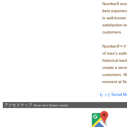
Number9 ensu
best experienc
is well-known 
satisfaction l
customers.

Number9〜ナン
of men's esthe
historical ba
create a serv
customers. Wh
moment at N
もっとSocial 
アクセスマップ
Route from Station nearby