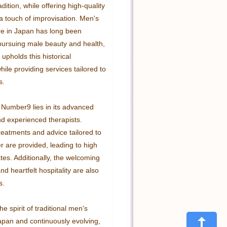
dition, while offering high-quality 
a touch of improvisation. Men's 
re in Japan has long been 
pursuing male beauty and health, 
pholds this historical 
le providing services tailored to 
.

Number9 lies in its advanced 
d experienced therapists. 
eatments and advice tailored to 
 are provided, leading to high 
ates. Additionally, the welcoming 
 heartfelt hospitality are also 
.

he spirit of traditional men's 
apan and continuously evolving, 