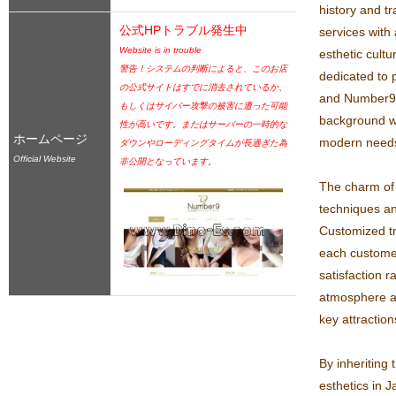
history and tra
公式HPトラブル発生中
services with 
Website is in trouble
esthetic cultu
警告！システムの判断によると、このお店
dedicated to 
の公式サイトはすでに消去されているか、
and Number9 u
もしくはサイバー攻撃の被害に遭った可能
background whi
性が高いです。またはサーバーの一時的な
ホームページ
modern needs
ダウンやローディングタイムが長過ぎた為
Official Website
非公開となっています。
The charm of 
techniques an
Customized tr
each customer
satisfaction r
atmosphere and
key attractions
By inheriting t
esthetics in J