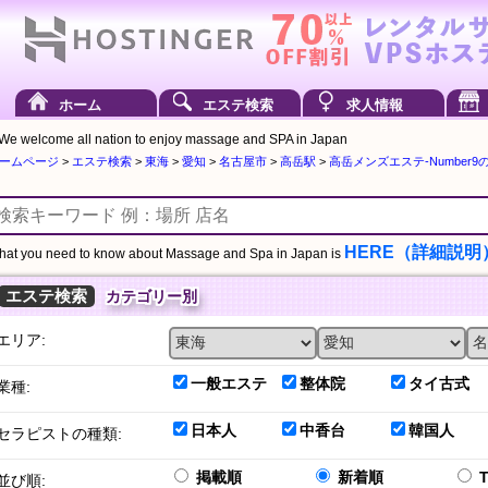
ホーム
エステ検索
求人情報
We welcome all nation to enjoy massage and SPA in Japan
ームページ
>
エステ検索
>
東海
>
愛知
>
名古屋市
>
高岳駅
>
高岳メンズエステ-Number9の
HERE（詳細説明
at you need to know about Massage and Spa in Japan is
エステ検索
カテゴリー別
エリア:
一般エステ
整体院
タイ古式
業種:
日本人
中香台
韓国人
セラピストの種類:
掲載順
新着順
並び順: