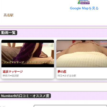
Google Mapを見る
高岳駅
動画一覧
追浜マッサージ
夢の恋
神奈川➠追浜駅
埼玉➠みずほ台駅
Number9の口コミ・オススメ度