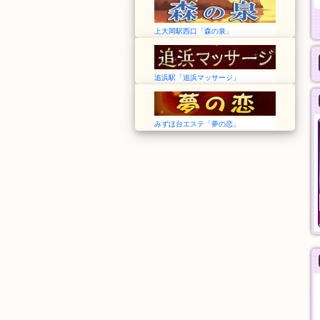
上大岡駅西口「森の泉」
追浜駅「追浜マッサージ」
みずほ台エステ「夢の恋」
艾麗莎 Alisa Spa
夢の恋
愛知➠国府駅
埼玉➠みずほ台駅
13:00～翌1:00
12:00～Last
アカスリ
オール泡コース
30分
90分
4,000円
11,000円
般エステ
一般エステ