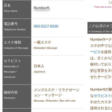
こ
店名
Price list is no
Number9
Shop Name
電話番号
このお店のオ
050-5217-8320
Telephone Number
A Summary of the off
Number9
エステ種類
一般エステ
ステの中でも
Category of Massage
Relaxation Massage
ービス
を提供
は、古くから
セラピスト
根付いており、
日本人
Nationality of
的な背景を大
Massagist /
Japanese
せたサービス
masseuse
Number9
メンズエステ・リラクゼーシ
施術内容
ョン・マッサージ
な
セラピスト
Treatment
Massage, Relaxation, Man skin care
わせたカスタ
提供されるた