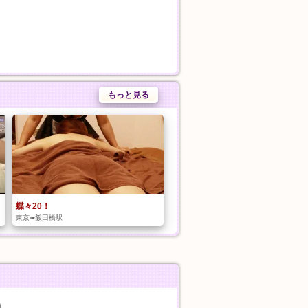
もっと見る
蝶々20！
東京➠飯田橋駅