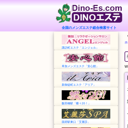
全国のメンズエステ総合検索サイト
ホ
諏訪町エステ「エンジェル」
草加メンズエステ「安心館」
Wh
新御徒町エステ「アリア」
飯田橋駅「蝶々20！」
国府駅東口「艾麗莎」