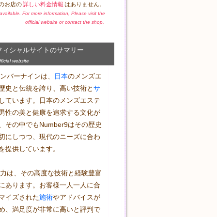
のお店の
詳しい料金情報
はありません。
t available. For more information, Please visit the
official website or contact the shop.
フィシャルサイトのサマリー
icial website
〜ナンバーナインは、
日本
のメンズエ
歴史と伝統を誇り、高い技術と
サ
しています。日本のメンズエステ
男性の美と健康を追求する文化が
その中でもNumber9はその歴史
切にしつつ、現代のニーズに合わ
を提供しています。

の魅力は、その高度な技術と経験豊富
にあります。お客様一人一人に合
マイズされた
施術
やアドバイスが
め、満足度が非常に高いと評判で