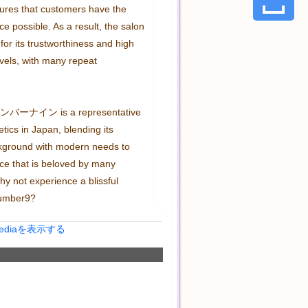
res that customers have the 
e possible. As a result, the salon 
for its trustworthiness and high 
evels, with many repeat 
バーナイン is a representative 
tics in Japan, blending its 
ckground with modern needs to 
ice that is beloved by many 
y not experience a blissful 
umber9?
Mediaを表示する