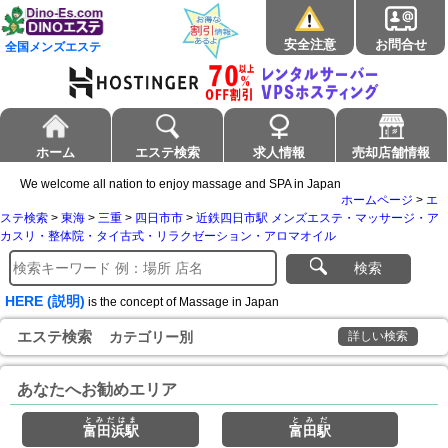
安全注意
お問合せ
全国メンズエステ
ホーム
エステ検索
求人情報
売却店舗情報
We welcome all nation to enjoy massage and SPA in Japan
ホームページ
>
エ
ステ検索
>
東海
>
三重
>
四日市市
>
近鉄四日市駅 メンズエステ・マッサージ・ア
カスリ・整体院・タイ古式・リラクゼーション・アロマオイル
検索
HERE (説明)
is the concept of Massage in Japan
エステ検索
カテゴリー別
詳しい検索
あなたへお勧めエリア
とみだはま
とみだ
富田浜駅
富田駅