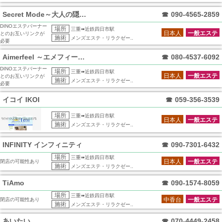
Secret Mode～大人の隠れ家～
☎
090-4565-2859
DINOエステバーナー
場所
三重➠近鉄四日市駅
日本人
一般エステ
とのお互いリンクが
施術
メンズエステ・リラクゼー..
必要
Aimerfeel ～エメフィール～
☎
080-4537-6092
DINOエステバーナー
場所
三重➠近鉄四日市駅
日本人
一般エステ
とのお互いリンクが
施術
メンズエステ・リラクゼー..
必要
イコイ IKOI
☎
059-356-3539
場所
三重➠近鉄四日市駅
日本人
一般エステ
施術
メンズエステ・リラクゼー..
INFINITY インフィニティ
☎
090-7301-6432
場所
三重➠近鉄四日市駅
日本人
一般エステ
閉店の可能性あり
施術
メンズエステ・リラクゼー..
TiAmo
☎
090-1574-8059
場所
三重➠近鉄四日市駅
中香台
一般エステ
閉店の可能性あり
施術
メンズエステ・リラクゼー..
あいたい
☎
070-4449-2458