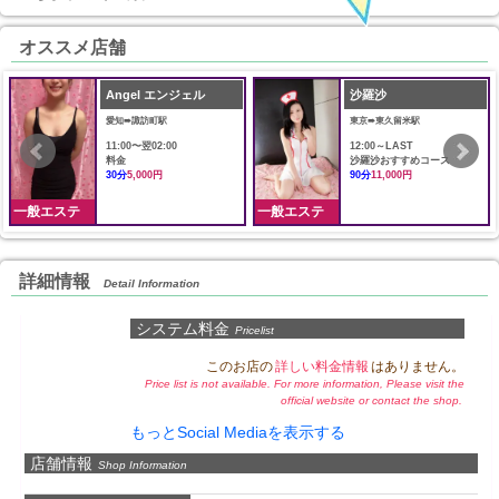
オススメ店舗
Angel エンジェル
沙羅沙
愛知➠諏訪町駅
東京➠東久留米駅
11:00〜翌02:00
12:00～LAST
料金
沙羅沙おすすめコース
30分
5,000円
90分
11,000円
一般エステ
一般エステ
詳細情報
Detail Information
システム料金
Pricelist
このお店の
詳しい料金情報
はありません。
Price list is not available. For more information, Please visit the
official website or contact the shop.
もっとSocial Mediaを表示する
店舗情報
Shop Information