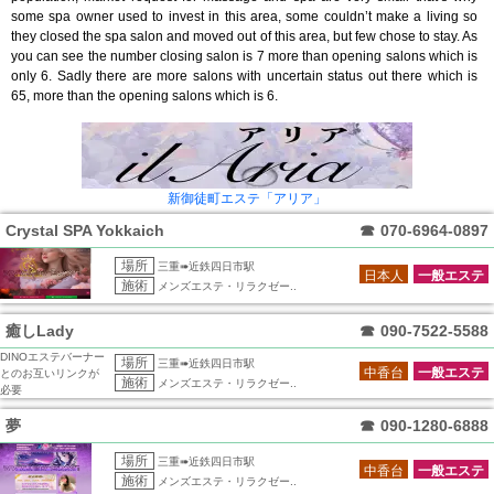
some spa owner used to invest in this area, some couldn’t make a living so
they closed the spa salon and moved out of this area, but few chose to stay. As
you can see the number closing salon is 7 more than opening salons which is
only 6. Sadly there are more salons with uncertain status out there which is
65, more than the opening salons which is 6.
新御徒町エステ「アリア」
Crystal SPA Yokkaich
☎
070-6964-0897
場所
三重➠近鉄四日市駅
日本人
一般エステ
施術
メンズエステ・リラクゼー..
癒しLady
☎
090-7522-5588
DINOエステバーナー
場所
三重➠近鉄四日市駅
中香台
一般エステ
とのお互いリンクが
施術
メンズエステ・リラクゼー..
必要
夢
☎
090-1280-6888
場所
三重➠近鉄四日市駅
中香台
一般エステ
施術
メンズエステ・リラクゼー..