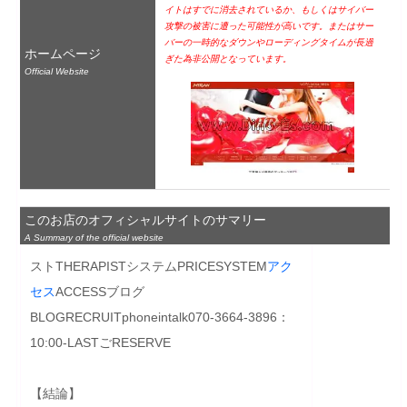
イトはすでに消去されているか、もしくはサイバー
攻撃の被害に遭った可能性が高いです。またはサー
バーの一時的なダウンやローディングタイムが長過
ホームページ
ぎた為非公開となっています。
Official Website
このお店のオフィシャルサイトのサマリー
A Summary of the official website
ストTHERAPISTシステムPRICESYSTEM
アク
セス
ACCESSブログ
BLOGRECRUITphoneintalk070-3664-3896：
10:00-LASTごRESERVE

【結論】
