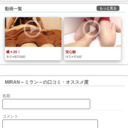
もっと見る
動画一覧
蝶々20！
安心館
東京➠飯田橋駅
埼玉➠草加駅
MIRAN～ミラン～の口コミ・オススメ度
名前:
コメント: