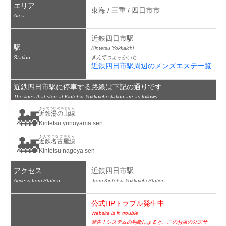
エリア
東海 / 三重 / 四日市市
Area
近鉄四日市駅
駅
Kintetsu Yokkaichi
Station
きんてつよっかいち
近鉄四日市駅周辺のメンズエステ一覧
近鉄四日市駅に停車する路線は下記の通りです
The lines that stop at Kintetsu Yokkaichi station are as follows:
🚂
きんてつゆのやません
近鉄湯の山線
Kintetsu yunoyama sen
🚂
きんてつなごやせん
近鉄名古屋線
Kintetsu nagoya sen
アクセス
近鉄四日市駅
Access from Station
 from Kintetsu Yokkaichi Station
公式HPトラブル発生中
Website is in trouble
警告！システムの判断によると、このお店の公式サ