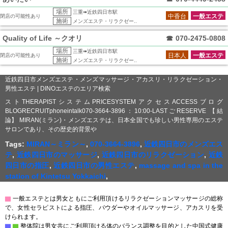
場所
三重➠近鉄四日市駅
中香台
一般エステ
閉店の可能性あり
施術
メンズエステ・リラクゼー..
Quality of Life ～クオリ
☎
070-2475-0808
場所
三重➠近鉄四日市駅
日本人
一般エステ
閉店の可能性あり
施術
メンズエステ・リラクゼー..
近鉄四日市メンズエステ・メンズマッサージ・アカスリ・リラクゼーション・
男性エステ | DINOエステのエリア検索
ストTHERAPISTシステムPRICESYSTEMアクセスACCESSブログ
BLOGRECRUITphoneintalk070-3664-3896：10:00-LASTごRESERVE 【結
論】 MIRAN(ミラン)・メンズエステは、日本全国でも珍しい男性専用のエステ
サロンであり、その歴史的背景や
Tags:
MIRAN～ミラン～
,
070-3664-3896
,
近鉄四日市のメンズエス
テ
,
近鉄四日市のマッサージ
,
近鉄四日市のリラクゼーション
,
近鉄
四日市の指圧
,
近鉄四日市の男性エステ
,
massage and spa in the
station of Kintetsu Yokkaichi
,
▇
一般エステとは男女ともにご利用頂けるリラクゼーションマッサージの総称
で、女性セラピストによる指圧、パウダーやオイルマッサージ、アカスリを受
けられます。
▇
▇
整体院は男女共にご利用頂ける体のバランス調整を目的とした中国式健康