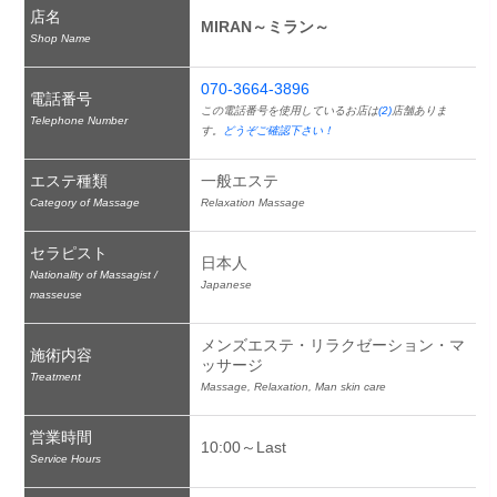
店名
MIRAN～ミラン～
Shop Name
070-3664-3896
電話番号
この電話番号を使用しているお店は
(2)
店舗ありま
Telephone Number
す。
どうぞご確認下さい！
エステ種類
一般エステ
Category of Massage
Relaxation Massage
セラピスト
日本人
Nationality of Massagist /
Japanese
masseuse
メンズエステ・リラクゼーション・マ
施術内容
ッサージ
Treatment
Massage, Relaxation, Man skin care
営業時間
10:00～Last
Service Hours