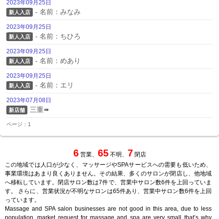
2023年09月25日
- 名前：みなみ
新人入店
2023年09月25日
- 名前：ちひろ
新人入店
2023年09月25日
- 名前：めあり
新人入店
2023年09月25日
- 名前：エリ
新人入店
2023年07月08日
三重➠
新店舗
ページ：1
6
65
7
営業、
不明、
閉店
この地域では人口が少なく、マッサージやSPAサービスへの需要も低いため、
事業環境はあまり良くありません。その結果、多くのサロンが閉店し、他地域
へ移転しています。閉店サロン数は7件で、営業中サロン数6件を上回っていま
す。 さらに、営業状況が不明なサロンは65件あり、営業中サロン数6件を上回
っています。
Massage and SPA salon businesses are not good in this area, due to less
population, market request for massage and spa are very small that’s why