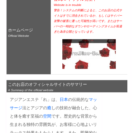
Website is in trouble
警告！システムの判断によると、このお店の公式サ
イトはすでに消去されているか、もしくはサイバー
攻撃の被害に遭った可能性が高いです。またはサー
バーの一時的なダウンやローディングタイムが長過
ホームページ
ぎた為非公開となっています。
Official Website
このお店のオフィシャルサイトのサマリー
A Summary of the official website
アジアンエステ「れ」は、
日本
の伝統的な
マッ
サージ
法とアジアの
癒
しの技術が融合した、心
と体を癒す至福の
空間
です。歴史的な背景から
生まれる独特の雰囲気が、お客様に心地よいリ
ラックス効果をもたらします。また、即興的な