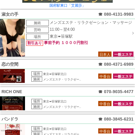
国府駅東口「艾麗莎」
淑女の手
☎
080-4131-9983
メンズエステ・リラクゼーション・マッサージ
施術
11:00～翌4:00
営時
東京➠笹塚駅
場所
事前予約 １０００円割引
割引あり
日本人
一般エステ
恋の空間
☎
080-4371-6989
場所
東京➠笹塚駅北口
中香台
一般エステ
施術
メンズエステ・リラクゼー..
RICH ONE
☎
070-9035-4477
場所
東京➠笹塚駅北口
中香台
一般エステ
施術
メンズエステ・リラクゼー..
パンドラ
☎
080-3845-6231
場所
東京➠笹塚駅北口
中香台
一般エステ
施術
メンズエステ・リラクゼー..