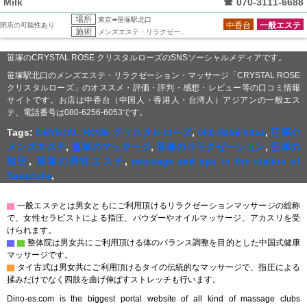
Milk
☎
070-3111-6688
場所
東京➠笹塚駅北口
中香台
一般エステ
閉店の可能性あり
施術
メンズエステ・リラクゼー..
笹塚のCRYSTAL ROSE クリスタルローズのSNSソーシャルメディアです。
笹塚駅北口のメンズエステ・リラクゼーション・マッサージ「CRYSTAL ROSE
クリスタルローズ」のオススメ・評価・評判・感想・レビュー等の口コミ情報
サイトです。お店は中香台（中国人・香港人・台湾人）アジアンの一般エス
テ、電話番号は080-6256-6053です。
Tags:
CRYSTAL ROSE クリスタルローズ
,
080-6256-6053
,
笹塚の
メンズエステ
,
笹塚のマッサージ
,
笹塚のリラクゼーション
,
笹塚の
指圧
,
笹塚の男性エステ
,
massage and spa in the station of
Sasazuka
,
▇
一般エステとは男女ともにご利用頂けるリラクゼーションマッサージの総称
で、女性セラピストによる指圧、パウダーやオイルマッサージ、アカスリを受
けられます。
▇
▇
整体院は男女共にご利用頂ける体のバランス調整を目的とした中国式健康
マッサージです。
▇
タイ古式は男女共にご利用頂けるタイの伝統的なマッサージで、指圧による
揉みだけでなく四肢を曲げ伸ばすストレッチも行います。
Dino-es.com is the biggest portal website of all kind of massage clubs