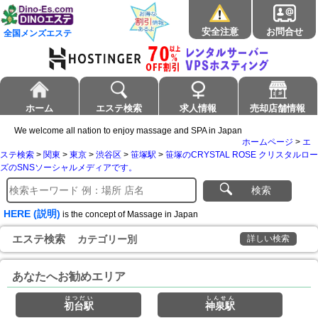
安全注意
お問合せ
全国メンズエステ
ホーム
エステ検索
求人情報
売却店舗情報
We welcome all nation to enjoy massage and SPA in Japan
ホームページ
>
エ
ステ検索
>
関東
>
東京
>
渋谷区
>
笹塚駅
>
笹塚のCRYSTAL ROSE クリスタルロー
ズのSNSソーシャルメディアです。
検索
HERE (説明)
is the concept of Massage in Japan
エステ検索
カテゴリー別
詳しい検索
あなたへお勧めエリア
はつだい
しんせん
初台駅
神泉駅