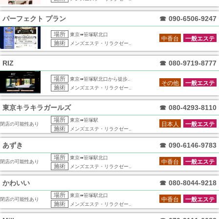
パーフェクト プラン
☎
090-6506-9247
場所
東京➠笹塚駅北口
中香台
一般エステ
施術
メンズエステ・リラクゼー..
RIZ
☎
080-9719-8777
場所
東京➠笹塚駅北口から徒歩..
その他
一般エステ
施術
メンズエステ・リラクゼー..
東京キラキラガールズ
☎
080-4293-8110
場所
東京➠笹塚駅
日本人
一般エステ
閉店の可能性あり
施術
メンズエステ・リラクゼー..
あずき
☎
090-6146-9783
場所
東京➠笹塚駅北口
中香台
一般エステ
閉店の可能性あり
施術
メンズエステ・リラクゼー..
かわいい
☎
080-8044-9218
場所
東京➠笹塚駅北口
中香台
一般エステ
閉店の可能性あり
施術
メンズエステ・リラクゼー..