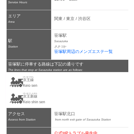
Service Hours
エリア
関東 / 東京 / 渋谷区
Area
笹塚駅
駅
Sasazuka
Station
ささづか
笹塚駅周辺のメンズエステ一覧
笹塚駅に停車する路線は下記の通りです
The lines that stop at Sasazuka station are as follows:
🚂
けいおうせん
京王線
Keio sen
🚂
けいおうしんせん
京王新線
Keio shin sen
アクセス
笹塚駅北口
Access from Station
 from north exit gate of Sasazuka Station
公式HPトラブル発生中