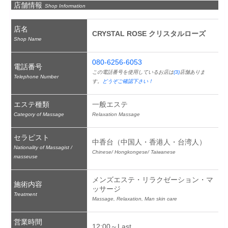
店舗情報
Shop Information
店名
CRYSTAL ROSE クリスタルローズ
Shop Name
080-6256-6053
電話番号
この電話番号を使用しているお店は
(3)
店舗ありま
Telephone Number
す。
どうぞご確認下さい！
エステ種類
一般エステ
Category of Massage
Relaxation Massage
セラピスト
中香台（中国人・香港人・台湾人）
Nationality of Massagist /
Chinese/ Hongkongese/ Taiwanese
masseuse
メンズエステ・リラクゼーション・マ
施術内容
ッサージ
Treatment
Massage, Relaxation, Man skin care
営業時間
12:00～Last