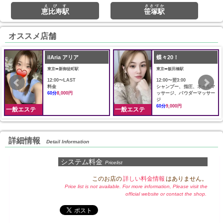
えびす
ささづか
恵比寿駅
笹塚駅
オススメ店舗
ilAria アリア
蝶々20！
東京➠新御徒町駅
東京➠飯田橋駅
12:00〜LAST
12:00〜翌3:00
料金
シャンプー、指圧、オイルマ
60分
8,000円
ッサージ、パウダーマッサー
ジ
60分
9,000円
一般エステ
一般エステ
詳細情報
Detail Information
システム料金
Pricelist
このお店の
詳しい料金情報
はありません。
Price list is not available. For more information, Please visit the
official website or contact the shop.