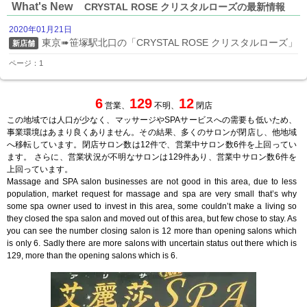
What's New
CRYSTAL ROSE クリスタルローズの最新情報
2020年01月21日
東京➠笹塚駅北口の「CRYSTAL ROSE クリスタルローズ」
新店舗
ページ：1
6
129
12
営業、
不明、
閉店
この地域では人口が少なく、マッサージやSPAサービスへの需要も低いため、
事業環境はあまり良くありません。その結果、多くのサロンが閉店し、他地域
へ移転しています。閉店サロン数は12件で、営業中サロン数6件を上回ってい
ます。 さらに、営業状況が不明なサロンは129件あり、営業中サロン数6件を
上回っています。
Massage and SPA salon businesses are not good in this area, due to less
population, market request for massage and spa are very small that’s why
some spa owner used to invest in this area, some couldn’t make a living so
they closed the spa salon and moved out of this area, but few chose to stay. As
you can see the number closing salon is 12 more than opening salons which
is only 6. Sadly there are more salons with uncertain status out there which is
129, more than the opening salons which is 6.