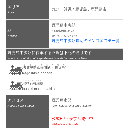
エリア
九州・沖縄 / 鹿児島 / 鹿児島市
Area
鹿児島中央駅
駅
Kagoshima-chūō
Station
かごしまちゅうおう
鹿児島中央駅周辺のメンズエステ一覧
鹿児島中央駅に停車する路線は下記の通りです
The lines that stop at Kagoshima-chūō station are as follows:
🚂
かごしまほんせん
JR鹿児島本線(川内～鹿児島)
Kagoshima honsen
🚂
いぶすきまくらざきせん
JR指宿枕崎線
Ibusuki makurazaki sen
アクセス
鹿児島市発
Access from Station
 from Kagoshima-chūō Station
公式HPトラブル発生中
Website is in trouble