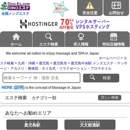
安全注意
お問合せ
全国メンズエステ
ホーム
エステ検索
求人情報
売却店舗情報
We welcome all nation to enjoy massage and SPA in Japan
ホームページ
>
エ
ステ検索
>
九州・沖縄
>
鹿児島
>
鹿児島市
>
鹿児島中央駅 メンズエステ・マッサ
ージ・アカスリ・整体院・タイ古式・リラクゼーション・アロマオイル
検索
HERE (説明)
is the concept of Massage in Japan
エステ検索
カテゴリー別
詳しい検索
あなたへお勧めエリア
かごしま
てんもんかんどおり
鹿児島駅
天文館通駅