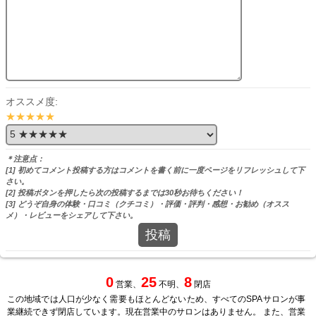
オススメ度:
★★★★★
＊注意点：
[1] 初めてコメント投稿する方はコメントを書く前に一度ページをリフレッシュして下
さい。
[2] 投稿ボタンを押したら次の投稿するまでは30秒お待ちください！
[3] どうぞ自身の体験・口コミ（クチコミ）・評価・評判・感想・お勧め（オスス
メ）・レビューをシェアして下さい。
投稿
0
25
8
営業、
不明、
閉店
この地域では人口が少なく需要もほとんどないため、すべてのSPAサロンが事
業継続できず閉店しています。現在営業中のサロンはありません。 また、営業