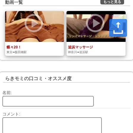
もっと見る
動画一覧
蝶々20！
追浜マッサージ
東京➠飯田橋駅
神奈川➠追浜駅
らきモミの口コミ・オススメ度
名前:
コメント: