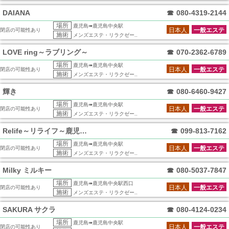
DAIANA
☎
080-4319-2144
場所
鹿児島➠鹿児島中央駅
日本人
一般エステ
閉店の可能性あり
施術
メンズエステ・リラクゼー..
LOVE ring～ラブリング～
☎
070-2362-6789
場所
鹿児島➠鹿児島中央駅
日本人
一般エステ
閉店の可能性あり
施術
メンズエステ・リラクゼー..
輝き
☎
080-6460-9427
場所
鹿児島➠鹿児島中央駅
日本人
一般エステ
閉店の可能性あり
施術
メンズエステ・リラクゼー..
Relife～リライフ～鹿児島店
☎
099-813-7162
場所
鹿児島➠鹿児島中央駅
日本人
一般エステ
閉店の可能性あり
施術
メンズエステ・リラクゼー..
Milky ミルキー
☎
080-5037-7847
場所
鹿児島➠鹿児島中央駅西口
日本人
一般エステ
閉店の可能性あり
施術
メンズエステ・リラクゼー..
SAKURA サクラ
☎
080-4124-0234
場所
鹿児島➠鹿児島中央駅
日本人
一般エステ
閉店の可能性あり