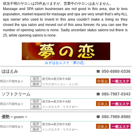
状況不明のサロンは25件ありますが、営業中のサロンはありません。
Massage and SPA salon businesses are not good in this area, due to less
population, market request for massage and spa are very small that’s why ALL
spa owner who used to invest in this area couldn’t make a living so they
closed the spa salon and moved out of this area forever. As you can see the
number of opening salons is none. Sadly uncertain status salons out there is
25, while opening salons is none.
みずほ台エステ「夢の恋」
ほほえみ
☎
050-6880-0336
場所
鹿児島➠鹿児島中央駅
中香台
一般エステ
閉店の可能性あり
施術
リラクゼーション・メンズ..
ソフトクリーム
☎
080-7987-0343
場所
鹿児島➠鹿児島中央駅
日本人
一般エステ
閉店の可能性あり
施術
メンズエステ・リラクゼー..
優艶～yuen～
☎
080-7989-8980
場所
鹿児島➠鹿児島中央駅
日本人
一般エステ
閉店の可能性あり
施術
メンズエステ・リラクゼー..