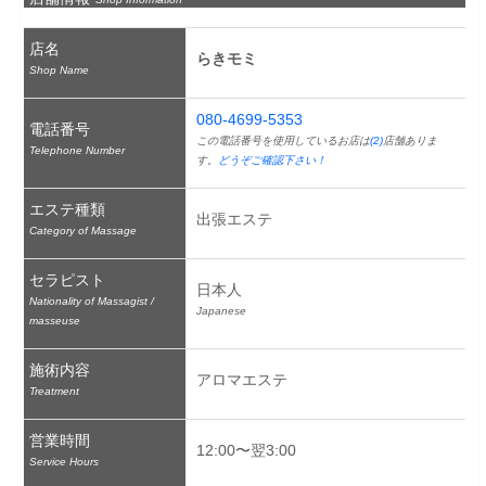
店名
らきモミ
Shop Name
080-4699-5353
電話番号
この電話番号を使用しているお店は
(2)
店舗ありま
Telephone Number
す。
どうぞご確認下さい！
エステ種類
出張エステ
Category of Massage
セラピスト
日本人
Nationality of Massagist /
Japanese
masseuse
施術内容
アロマエステ
Treatment
営業時間
12:00〜翌3:00
Service Hours