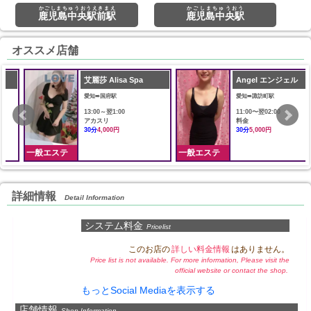
かごしまちゅうおうえきまえ
かごしまちゅうおう
鹿児島中央駅前駅
鹿児島中央駅
オススメ店舗
艾麗莎 Alisa Spa
Angel エンジェル
愛知➠国府駅
愛知➠諏訪町駅
13:00～翌1:00
11:00〜翌02:00
アカスリ
料金
30分
4,000円
30分
5,000円
一般エステ
一般エステ
詳細情報
Detail Information
システム料金
Pricelist
このお店の
詳しい料金情報
はありません。
Price list is not available. For more information, Please visit the
official website or contact the shop.
もっとSocial Mediaを表示する
店舗情報
Shop Information