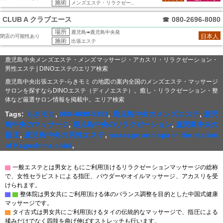
施術
メンズエステ・リラクゼー..
CLUB A クラブエース
☎
080-2696-8080
場所
鹿児島➠鹿児島中央発
日本人
閉店の可能性あり
施術
出張エステ
鹿児島中央メンズエステ・メンズマッサージ・アカスリ・リラクゼーション・
男性エステ | DINOエステのエリア検索
鹿児島中央出張エステ-らきモミ の地図の案内全国のメンズエステ・マッサージ
サロンを探すならDINOエステ（ディノエステ）。癒し・リラクゼーション・整
体など厳選サロン情報を掲載中。エリア検索
Tags:
らきモミ
,
080-4699-5353
,
鹿児島中央のメンズエステ
,
鹿児
島中央のマッサージ
,
鹿児島中央のリラクゼーション
,
鹿児島中央の
指圧
,
鹿児島中央の男性エステ
,
massage and spa in the station
of Kagoshima-chūō
,
▇
一般エステとは男女ともにご利用頂けるリラクゼーションマッサージの総称
で、女性セラピストによる指圧、パウダーやオイルマッサージ、アカスリを受
けられます。
▇
▇
整体院は男女共にご利用頂ける体のバランス調整を目的とした中国式健康
マッサージです。
▇
タイ古式は男女共にご利用頂けるタイの伝統的なマッサージで、指圧による
揉みだけでなく四肢を曲げ伸ばすストレッチも行います。