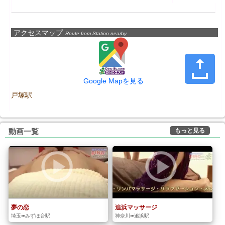
アクセスマップ
Route from Station nearby
Google Mapを見る
戸塚駅
もっと見る
動画一覧
夢の恋
追浜マッサージ
埼玉➠みずほ台駅
神奈川➠追浜駅