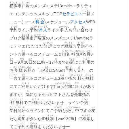
よこはま
し
とつか
横浜
市
戸塚
のメンズエステL'amitie～ラミティ
いちらん
エコンテンツへスキップTOP
セラピスト
一覧
メ
りょうきん
ニュー(コース
料金
)スケジュール
アクセス
WEB
よ
やく
よ
やく
きゅうじん
きゅうじん
と
あ
予
約
ライン
予
約
求人
ライン
求人
お
問
い
合
わせ
よこはま
し
とつか
く
ブログ
横浜
市
戸塚
区
のメンズエステL’amitie(ラ
こうひょう
けいぞく
さ
わり
ミティエ)まだまだ
好評
につき
継続
☆
早
割
イベ
えら
しめい
りょう
むりょう
がつ
ント☆
選
べるコスチューム＆
指名
料
無料
9
月
3
にち
がつ
にち
じ
じ
あいだ
りよう
日
～9
月
30
日
の11
時
～17
時
までの
間
にご
利用
の
きゃくさま
ひっけん
また
はや
わ
み
お
客様
必見
☆「HP
又
はSNSの
早
割
り
見
た」の
ひとこと
えら
しゅ
しめい
りょう
むりょう
一言
で
選
べるコスチューム3
種
と
指名
料
が
無料
りよう
おめが
じかん
かぎ
にてご
利用
いただけます(’
ω
’)
時間
に
限
りがあり
き
ぜひ
しめい
ますが、
気
になるセラピストさんを
是非
指名
りょう
むりょう
りよう
よ
やく
料
無料
でご
利用
くださいませ！ライン
予
約
うけつけ
かいし
よやく
うけつけ
ちゅう
とも
受付
開始
☆ラインにてご
予約
も
受付
中
です☆
友
ついか
けんさく
けんさく
だち
追加
ボタンかID
検索
【zsv1328t】で
検索
し
よやく
れんらく
てご
予約
の
連絡
をくださいませー