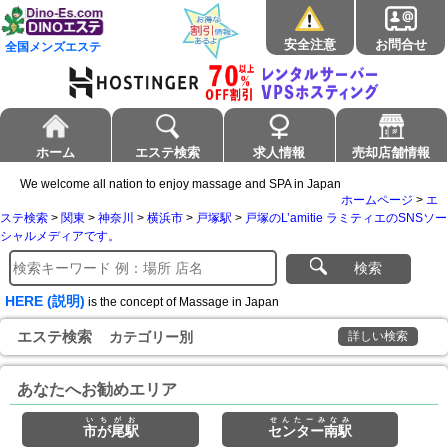
安全注意
お問合せ
全国メンズエステ
ホーム
エステ検索
求人情報
売却店舗情報
We welcome all nation to enjoy massage and SPA in Japan
ホームページ
>
エ
ステ検索
>
関東
>
神奈川
>
横浜市
>
戸塚駅
>
戸塚のL’amitie ラミティエのSNSソー
シャルメディアです。
検索
HERE (説明)
is the concept of Massage in Japan
エステ検索
カテゴリー別
詳しい検索
あなたへお勧めエリア
いちがお
せんたーみなみ
市が尾駅
センター南駅