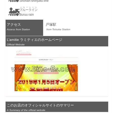
Shonan-shinjuku line
🚂
ぶるーらいん
ブルーライン
Buruu rain
アクセス
戸塚駅
Access from Station
 from Totsuka Station
L’amitie ラミティエのホームページ
Official Website
このお店のオフィシャルサイトのサマリー
A Summary of the official website