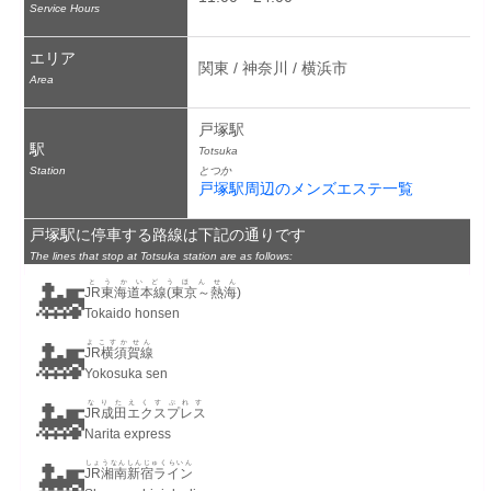
Service Hours
エリア
関東 / 神奈川 / 横浜市
Area
戸塚駅
駅
Totsuka
Station
とつか
戸塚駅周辺のメンズエステ一覧
戸塚駅に停車する路線は下記の通りです
The lines that stop at Totsuka station are as follows:
🚂
とうかいどうほんせん
JR東海道本線(東京～熱海)
Tokaido honsen
🚂
よこすかせん
JR横須賀線
Yokosuka sen
🚂
なりたえくすぷれす
JR成田エクスプレス
Narita express
🚂
しょうなんしんじゅくらいん
JR湘南新宿ライン