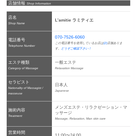
店舗情報
Shop Information
店名
L’amitie ラミティエ
Shop Name
070-7526-6060
電話番号
この電話番号を使用しているお店は
(2)
店舗ありま
Telephone Number
す。
どうぞご確認下さい！
エステ種類
一般エステ
Category of Massage
Relaxation Massage
セラピスト
日本人
Nationality of Massagist /
Japanese
masseuse
メンズエステ・リラクゼーション・マ
施術内容
ッサージ
Treatment
Massage, Relaxation, Man skin care
営業時間
11:00〜24:00