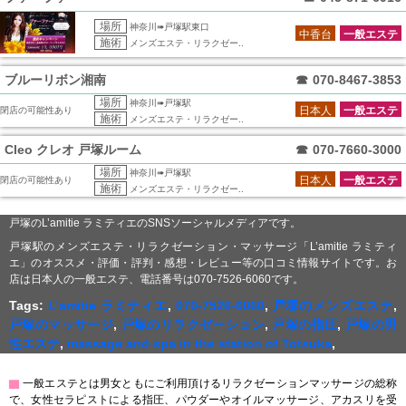
場所
神奈川➠戸塚駅東口
中香台
一般エステ
施術
メンズエステ・リラクゼー..
ブルーリボン湘南
☎
070-8467-3853
場所
神奈川➠戸塚駅
日本人
一般エステ
閉店の可能性あり
施術
メンズエステ・リラクゼー..
Cleo クレオ 戸塚ルーム
☎
070-7660-3000
場所
神奈川➠戸塚駅
日本人
一般エステ
閉店の可能性あり
施術
メンズエステ・リラクゼー..
戸塚のL’amitie ラミティエのSNSソーシャルメディアです。
戸塚駅のメンズエステ・リラクゼーション・マッサージ「L’amitie ラミティ
エ」のオススメ・評価・評判・感想・レビュー等の口コミ情報サイトです。お
店は日本人の一般エステ、電話番号は070-7526-6060です。
Tags:
L’amitie ラミティエ
,
070-7526-6060
,
戸塚のメンズエステ
,
戸塚のマッサージ
,
戸塚のリラクゼーション
,
戸塚の指圧
,
戸塚の男
性エステ
,
massage and spa in the station of Totsuka
,
▇
一般エステとは男女ともにご利用頂けるリラクゼーションマッサージの総称
で、女性セラピストによる指圧、パウダーやオイルマッサージ、アカスリを受