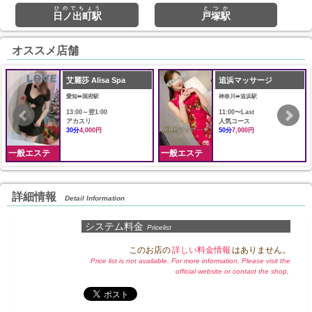
ひのでちょう
とつか
日ノ出町駅
戸塚駅
オススメ店舗
艾麗莎 Alisa Spa
追浜マッサージ
愛知➠国府駅
神奈川➠追浜駅
13:00～翌1:00
11:00〜Last
アカスリ
人気コース
30分
4,000円
50分
7,000円
一般エステ
一般エステ
詳細情報
Detail Information
システム料金
Pricelist
このお店の
詳しい料金情報
はありません。
Price list is not available. For more information, Please visit the
official website or contact the shop.