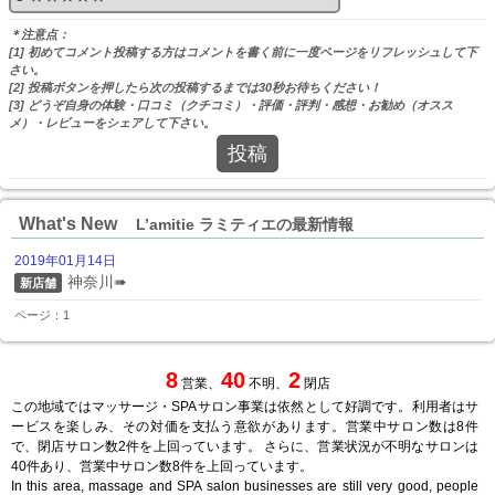
＊注意点：
[1] 初めてコメント投稿する方はコメントを書く前に一度ページをリフレッシュして下
さい。
[2] 投稿ボタンを押したら次の投稿するまでは30秒お待ちください！
[3] どうぞ自身の体験・口コミ（クチコミ）・評価・評判・感想・お勧め（オスス
メ）・レビューをシェアして下さい。
投稿
What's New
L’amitie ラミティエの最新情報
2019年01月14日
神奈川➠
新店舗
ページ：1
8
40
2
営業、
不明、
閉店
この地域ではマッサージ・SPAサロン事業は依然として好調です。利用者はサ
ービスを楽しみ、その対価を支払う意欲があります。営業中サロン数は8件
で、閉店サロン数2件を上回っています。 さらに、営業状況が不明なサロンは
40件あり、営業中サロン数8件を上回っています。
In this area, massage and SPA salon businesses are still very good, people