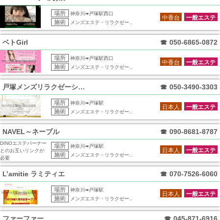
場所
神奈川➠戸塚駅西口
中香台
一般エステ
施術
メンズエステ・リラクゼー..
ベトGirl
☎
050-6865-0872
場所
神奈川➠戸塚駅西口
中香台
一般エステ
施術
メンズエステ・リラクゼー..
戸塚メンズリラクゼーション RERE リ
☎
050-3490-3303
場所
神奈川➠戸塚駅
日本人
一般エステ
施術
メンズエステ・リラクゼー..
NAVEL～ネーブル
☎
090-8681-8787
DINOエステバーナー
場所
神奈川➠戸塚駅
日本人
一般エステ
とのお互いリンクが
施術
メンズエステ・リラクゼー..
必要
L’amitie ラミティエ
☎
070-7526-6060
場所
神奈川➠戸塚駅
日本人
一般エステ
施術
メンズエステ・リラクゼー..
ファーファー
☎
045-871-6916