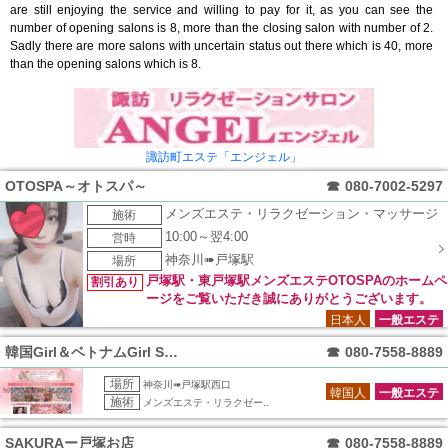
are still enjoying the service and willing to pay for it, as you can see the
number of opening salons is 8, more than the closing salon with number of 2.
Sadly there are more salons with uncertain status out there which is 40, more
than the opening salons which is 8.
諏訪町エステ「エンジェル」
OTOSPA～オトスパ～
☎
080-7002-5297
メンズエステ・リラクゼーション・マッサージ
施術
10:00～翌4:00
営時
神奈川➠戸塚駅
場所
戸塚駅・東戸塚駅メンズエステOTOSPAのホームペ
割引あり
ージをご覧いただき誠にありがとうございます。
当店は厳選された日本人セラピストが最上級の癒しをお届けす
日本人
一般エステ
る完全個室制のメンズエステです。 ゆったりくつろげるお客
韓国Girl＆ベトナムGirl SEXX
☎
080-7558-8889
様一人だけのプライベート空間になっております。
場所
神奈川➠戸塚駅西口
韓国人
一般エステ
施術
メンズエステ・リラクゼー..
SAKURAー戸塚お店
☎
080-7558-8889