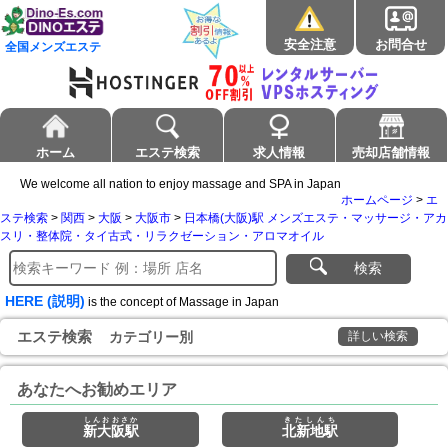
安全注意
お問合せ
全国メンズエステ
ホーム
エステ検索
求人情報
売却店舗情報
We welcome all nation to enjoy massage and SPA in Japan
ホームページ
>
エ
ステ検索
>
関西
>
大阪
>
大阪市
>
日本橋(大阪)駅 メンズエステ・マッサージ・アカ
スリ・整体院・タイ古式・リラクゼーション・アロマオイル
検索
HERE (説明)
is the concept of Massage in Japan
エステ検索
カテゴリー別
詳しい検索
あなたへお勧めエリア
しんおおさか
きたしんち
新大阪駅
北新地駅