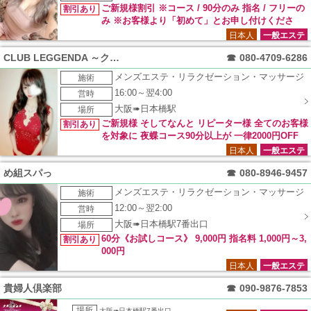
サービス パネル指名 1,000円OFF10分サービス ご新規様限定
ご新規様割引 ※コース / 90分のみ 指名 / フリーの
割引あり
のイベントになります。 ＊特別指名対象外 ＊他のイベントと
み ※お客様より「初めて」とお申し付けくださ
併用不可 ＊90分以上のコースが対象 みんなで行こうよOFFラ
い。
日本人
一般エステ
ンド 2名様で…1,000円OFF 3名様で…2,000円OFF 4名様で…
3,000円OFF ご新規様・リピーター様共に 利用可能なイベント
CLUB LEGGENDA ～クラブレジェンダ～
☎
080-4709-6286
になります。 ＊本指名・特別指名対象外 ＊他のイベントと併
メンズエステ・リラクゼーション・マッサージ
施術
用不可 ＊90分以上のコースが対象
16:00～翌4:00
営時
大阪➠日本橋駅
場所
ご新規様 そしてなんと リピーター様 全てのお客様
割引あり
を対象に 夜蝶コース90分以上が 一律2000円OFF
日本人
一般エステ
め組スパっ
☎
080-8946-9457
メンズエステ・リラクゼーション・マッサージ
施術
12:00～翌2:00
営時
大阪➠日本橋駅7番出口
場所
60分《お試しコース》 9,000円 指名料 1,000円～3,
割引あり
000円
日本人
一般エステ
貴婦人倶楽部
☎
090-9876-7853
場所
大阪➠日本橋駅7番出口