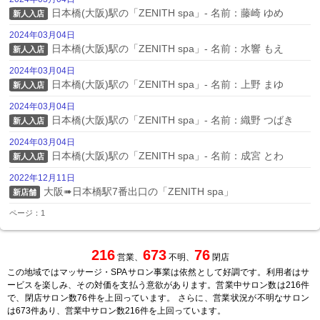
日本橋(大阪)駅の「ZENITH spa」- 名前：藤崎 ゆめ
新人入店
2024年03月04日
日本橋(大阪)駅の「ZENITH spa」- 名前：水響 もえ
新人入店
2024年03月04日
日本橋(大阪)駅の「ZENITH spa」- 名前：上野 まゆ
新人入店
2024年03月04日
日本橋(大阪)駅の「ZENITH spa」- 名前：織野 つばき
新人入店
2024年03月04日
日本橋(大阪)駅の「ZENITH spa」- 名前：成宮 とわ
新人入店
2022年12月11日
大阪➠日本橋駅7番出口の「ZENITH spa」
新店舗
ページ：1
216
673
76
営業、
不明、
閉店
この地域ではマッサージ・SPAサロン事業は依然として好調です。利用者はサ
ービスを楽しみ、その対価を支払う意欲があります。営業中サロン数は216件
で、閉店サロン数76件を上回っています。 さらに、営業状況が不明なサロン
は673件あり、営業中サロン数216件を上回っています。