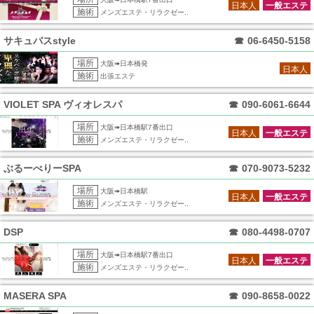
日本人
一般エステ
施術
メンズエステ・リラクゼー..
サキュバスstyle
☎
06-6450-5158
場所
大阪➠日本橋発
日本人
施術
出張エステ
VIOLET SPA ヴィオレスパ
☎
090-6061-6644
場所
大阪➠日本橋駅7番出口
日本人
一般エステ
施術
メンズエステ・リラクゼー..
ぶるーべりーSPA
☎
070-9073-5232
場所
大阪➠日本橋駅
日本人
一般エステ
施術
メンズエステ・リラクゼー..
DSP
☎
080-4498-0707
場所
大阪➠日本橋駅7番出口
日本人
一般エステ
施術
メンズエステ・リラクゼー..
MASERA SPA
☎
090-8658-0022