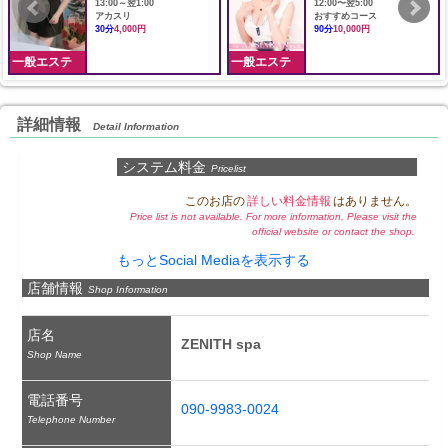
13:00～翌1:00
12:00〜翌5:00
アカスリ
おすすめコース
30分
4,000円
90分
10,000円
一般エステ
一般エステ
詳細情報
Detail Information
システム料金
Pricelist
このお店の
詳しい料金情報
はありません。
Price list is not available. For more information, Please visit the
official website or contact the shop.
もっとSocial Mediaを表示する
店舗情報
Shop Information
店名
ZENITH spa
Shop Name
電話番号
090-9983-0024
Telephone Number