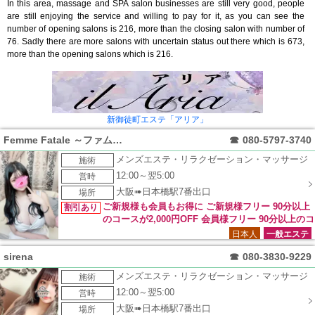
In this area, massage and SPA salon businesses are still very good, people
are still enjoying the service and willing to pay for it, as you can see the
number of opening salons is 216, more than the closing salon with number of
76. Sadly there are more salons with uncertain status out there which is 673,
more than the opening salons which is 216.
新御徒町エステ「アリア」
Femme Fatale ～ファムファタール～
☎
080-5797-3740
メンズエステ・リラクゼーション・マッサージ
施術
12:00～翌5:00
営時
大阪➠日本橋駅7番出口
場所
ご新規様も会員もお得に ご新規様フリー 90分以上
割引あり
のコースが2,000円OFF 会員様フリー 90分以上のコ
ースが1,000円OFF ご新規様・リピーター様共に 利用可能なイ
日本人
一般エステ
ベントになります。 ＊他のイベントと併用不可 ＊90分以上の
sirena
☎
080-3830-9229
コースが対象 新人セラピスト限定 90分以上のコースが2,000
円OFF ご新規様・リピーター様共に 利用可能なイベントにな
メンズエステ・リラクゼーション・マッサージ
施術
ります。 ＊NEWマークが付いているセラピストが対象 ＊本指
12:00～翌5:00
営時
名の方は適応外 ＊他のイベントと併用不可 ＊90分以上のコー
スが対象 FFランド未体験のお客様へ フリー 2,000円OFF10分
大阪➠日本橋駅7番出口
場所