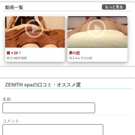
もっと見る
動画一覧
蝶々20！
夢の恋
東京➠飯田橋駅
埼玉➠みずほ台駅
ZENITH spaの口コミ・オススメ度
名前:
コメント: