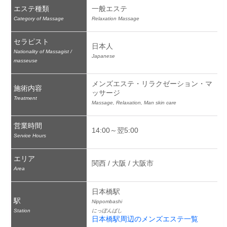
エステ種類
一般エステ
Category of Massage
Relaxation Massage
セラピスト
日本人
Nationality of Massagist /
Japanese
masseuse
メンズエステ・リラクゼーション・マ
施術内容
ッサージ
Treatment
Massage, Relaxation, Man skin care
営業時間
14:00～翌5:00
Service Hours
エリア
関西 / 大阪 / 大阪市
Area
日本橋駅
駅
Nippombashi
Station
にっぽんばし
日本橋駅周辺のメンズエステ一覧