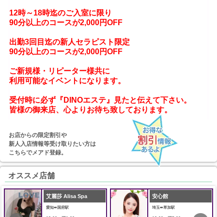
12時～18時迄のご入室に限り

90分以上のコースが2,000円OFF

出勤3回目迄の新人セラピスト限定

90分以上のコースが2,000円OFF

ご新規様・リピーター様共に

利用可能なイベントになります。
受付時に必ず『DINOエステ』見たと伝えて下さい。
お店からの限定割引や
新人入店情報等受け取りたい方は
こちらでメアド登録。
オススメ店舗
艾麗莎 Alisa Spa
安心館
愛知➠国府駅
埼玉➠草加駅