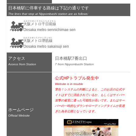
日本橋駅に停車する路線は下記の通りです
The lines that stop at Nippombashi station are as follows:
🚂
おおさかめとろせんにちまえせん
大阪メトロ千日前線
Oosaka metro sennichimae sen
🚂
おおさかめとろさかいすじせん
大阪メトロ堺筋線
Oosaka metro sakaisuji sen
アクセス
日本橋駅7番出口
Access from Station
7 from Nippombashi Station
公式HPトラブル発生中
Website is in trouble
警告！システムの判断によると、このお店の公式サ
イトはすでに消去されているか、もしくはサイバー
攻撃の被害に遭った可能性が高いです。またはサー
バーの一時的なダウンやローディングタイムが長過
ホームページ
ぎた為非公開となっています。
Official Website