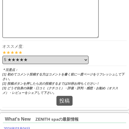
オススメ度:
★★★★★
＊注意点：
[1] 初めてコメント投稿する方はコメントを書く前に一度ページをリフレッシュして下
さい。
[2] 投稿ボタンを押したら次の投稿するまでは30秒お待ちください！
[3] どうぞ自身の体験・口コミ（クチコミ）・評価・評判・感想・お勧め（オスス
メ）・レビューをシェアして下さい。
投稿
What's New
ZENITH spaの最新情報
2024年03月04日