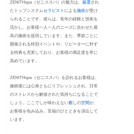
ZENITHspa（ゼニススパ）の魅力は、
厳選
され
たトップシステム
セラピスト
による
施術
が受け
られることです。彼らは、長年の経験と技術を
活かし、お客様一人一人のニーズに合わせた最
高の施術を提供しています。また、季節ごとに
開催される特別イベントや、リピーターに対す
る特典も充実しており、お客様の満足度を常に
高めています。

ZENITHspa（ゼニススパ）を訪れるお客様は、
施術後には心身ともにリフレッシュされ、日常
のストレスから解放された気持ちになることで
しょう。ここでしか味わえない
癒
しの
空間
が、
お客様を包み込み、至福のひとときを演出して
います。
