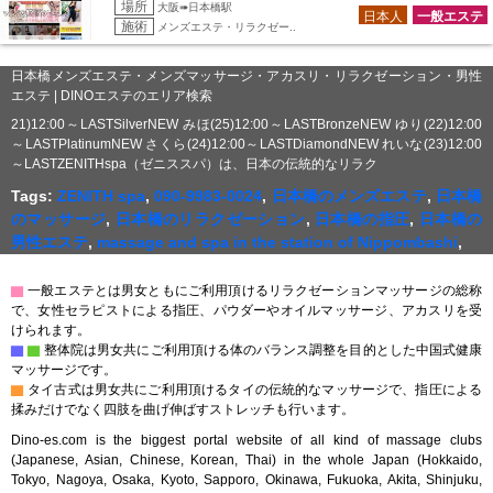
場所
大阪➠日本橋駅
日本人
一般エステ
施術
メンズエステ・リラクゼー..
日本橋メンズエステ・メンズマッサージ・アカスリ・リラクゼーション・男性
エステ | DINOエステのエリア検索
21)12:00～LASTSilverNEW みほ(25)12:00～LASTBronzeNEW ゆり(22)12:00
～LASTPlatinumNEW さくら(24)12:00～LASTDiamondNEW れいな(23)12:00
～LASTZENITHspa（ゼニススパ）は、日本の伝統的なリラク
Tags:
ZENITH spa
,
090-9983-0024
,
日本橋のメンズエステ
,
日本橋
のマッサージ
,
日本橋のリラクゼーション
,
日本橋の指圧
,
日本橋の
男性エステ
,
massage and spa in the station of Nippombashi
,
▇
一般エステとは男女ともにご利用頂けるリラクゼーションマッサージの総称
で、女性セラピストによる指圧、パウダーやオイルマッサージ、アカスリを受
けられます。
▇
▇
整体院は男女共にご利用頂ける体のバランス調整を目的とした中国式健康
マッサージです。
▇
タイ古式は男女共にご利用頂けるタイの伝統的なマッサージで、指圧による
揉みだけでなく四肢を曲げ伸ばすストレッチも行います。
Dino-es.com is the biggest portal website of all kind of massage clubs
(Japanese, Asian, Chinese, Korean, Thai) in the whole Japan (Hokkaido,
Tokyo, Nagoya, Osaka, Kyoto, Sapporo, Okinawa, Fukuoka, Akita, Shinjuku,