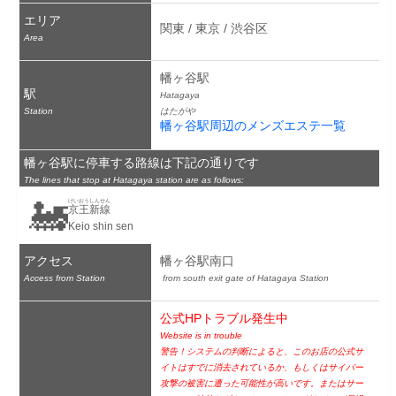
エリア
関東 / 東京 / 渋谷区
Area
幡ヶ谷駅
駅
Hatagaya
Station
はたがや
幡ヶ谷駅周辺のメンズエステ一覧
幡ヶ谷駅に停車する路線は下記の通りです
The lines that stop at Hatagaya station are as follows:
🚂
けいおうしんせん
京王新線
Keio shin sen
アクセス
幡ヶ谷駅南口
Access from Station
 from south exit gate of Hatagaya Station
公式HPトラブル発生中
Website is in trouble
警告！システムの判断によると、このお店の公式サ
イトはすでに消去されているか、もしくはサイバー
攻撃の被害に遭った可能性が高いです。またはサー