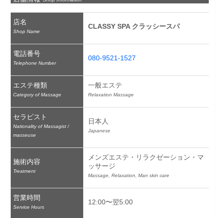
店名
CLASSY SPA クラッシースパ
Shop Name
電話番号
080-9521-1527
Telephone Number
エステ種類
一般エステ
Category of Massage
Relaxation Massage
セラピスト
日本人
Nationality of Massagist /
Japanese
masseuse
メンズエステ・リラクゼーション・マ
施術内容
ッサージ
Treatment
Massage, Relaxation, Man skin care
営業時間
12:00〜翌5:00
Service Hours