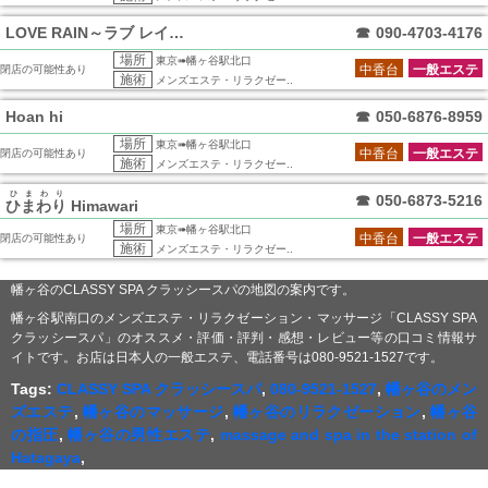
LOVE RAIN～ラブ レイン～
☎
090-4703-4176
場所
東京➠幡ヶ谷駅北口
中香台
一般エステ
閉店の可能性あり
施術
メンズエステ・リラクゼー..
Hoan hi
☎
050-6876-8959
場所
東京➠幡ヶ谷駅北口
中香台
一般エステ
閉店の可能性あり
施術
メンズエステ・リラクゼー..
ひまわり
☎
050-6873-5216
ひまわり
Himawari
場所
東京➠幡ヶ谷駅北口
中香台
一般エステ
閉店の可能性あり
施術
メンズエステ・リラクゼー..
幡ヶ谷のCLASSY SPA クラッシースパの地図の案内です。
幡ヶ谷駅南口のメンズエステ・リラクゼーション・マッサージ「CLASSY SPA
クラッシースパ」のオススメ・評価・評判・感想・レビュー等の口コミ情報サ
イトです。お店は日本人の一般エステ、電話番号は080-9521-1527です。
Tags:
CLASSY SPA クラッシースパ
,
080-9521-1527
,
幡ヶ谷のメン
ズエステ
,
幡ヶ谷のマッサージ
,
幡ヶ谷のリラクゼーション
,
幡ヶ谷
の指圧
,
幡ヶ谷の男性エステ
,
massage and spa in the station of
Hatagaya
,