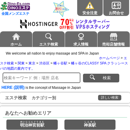
安全注意
お問合せ
全国メンズエステ
ホーム
エステ検索
求人情報
売却店舗情報
We welcome all nation to enjoy massage and SPA in Japan
ホームページ
>
エ
ステ検索
>
関東
>
東京
>
渋谷区
>
幡ヶ谷駅
>
幡ヶ谷のCLASSY SPA クラッシース
パの地図の案内です。
検索
HERE (説明)
is the concept of Massage in Japan
エステ検索
カテゴリー別
詳しい検索
あなたへお勧めエリア
めいじじんぐうまえ
しんせん
明治神宮前駅
神泉駅