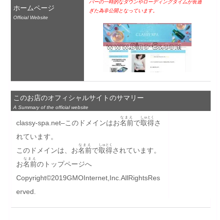
バーの一時的なダウンやローディングタイムが長過
ホームページ
ぎた為非公開となっています。
Official Website
このお店のオフィシャルサイトのサマリー
A Summary of the official website
なまえ
しゅとく
classy-spa.net–このドメインはお
名前
で
取得
さ
れています。
なまえ
しゅとく
このドメインは、お
名前
で
取得
されています。
なまえ
お
名前
のトップページへ
Copyright©2019GMOInternet,Inc.AllRightsRes
erved.