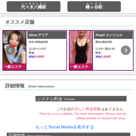
よよぎはちまん
はたがや
代々木八幡駅
幡ヶ谷駅
オススメ店舗
ilAria アリア
Angel エンジェル
東京➠新御徒町駅
愛知➠諏訪町駅
12:00〜LAST
11:00〜翌02:00
料金
料金
60分
8,000円
30分
5,000円
一般エステ
一般エステ
詳細情報
Detail Information
システム料金
Pricelist
このお店の
詳しい料金情報
はありません。
Price list is not available. For more information, Please visit the
official website or contact the shop.
もっとSocial Mediaを表示する
店舗情報
Shop Information