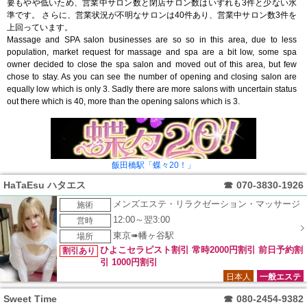
要もやや低いため、営業中サロン数と閉店サロン数はいずれも3件と少ない水
準です。 さらに、営業状況が不明なサロンは40件あり、営業中サロン数3件を
上回っています。
Massage and SPA salon businesses are so so in this area, due to less
population, market request for massage and spa are a bit low, some spa
owner decided to close the spa salon and moved out of this area, but few
chose to stay. As you can see the number of opening and closing salon are
equally low which is only 3. Sadly there are more salons with uncertain status
out there which is 40, more than the opening salons which is 3.
飯田橋駅「蝶々20！」
HaTaEsu ハタエス
☎
070-3830-1926
メンズエステ・リラクゼーション・マッサージ
施術
12:00～翌3:00
営時
東京➠幡ヶ谷駅
場所
ひよこセラピスト割引 常時2000円割引 前日予約割
割引あり
引 1000円割引
日本人
一般エステ
Sweet Time
☎
080-2454-9382