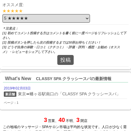
オススメ度:
★★★★★
＊注意点：
[1] 初めてコメント投稿する方はコメントを書く前に一度ページをリフレッシュして下
さい。
[2] 投稿ボタンを押したら次の投稿するまでは30秒お待ちください！
[3] どうぞ自身の体験・口コミ（クチコミ）・評価・評判・感想・お勧め（オスス
メ）・レビューをシェアして下さい。
投稿
What's New
CLASSY SPA クラッシースパの最新情報
2019年02月03日
東京➠幡ヶ谷駅南口の「CLASSY SPA クラッシースパ」
新店舗
ページ：1
3
40
3
営業、
不明、
閉店
この地域のマッサージ・SPAサロン市場は平均的な状況です。人口が少なく需