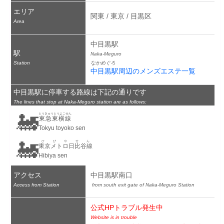
エリア
関東 / 東京 / 目黒区
Area
中目黒駅
駅
Naka-Meguro
Station
なかめぐろ
中目黒駅周辺のメンズエステ一覧
中目黒駅に停車する路線は下記の通りです
The lines that stop at Naka-Meguro station are as follows:
🚂
とうきゅうとうよこせん
東急東横線
Tokyu toyoko sen
🚂
ひびやせん
東京メトロ日比谷線
Hibiya sen
アクセス
中目黒駅南口
Access from Station
 from south exit gate of Naka-Meguro Station
公式HPトラブル発生中
Website is in trouble