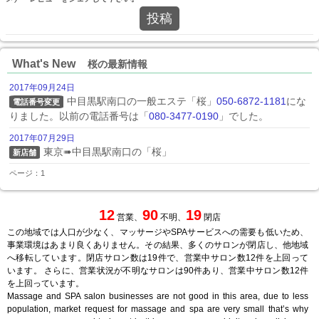
投稿
What's New
桜の最新情報
2017年09月24日
中目黒駅南口の一般エステ「桜」
050-6872-1181
にな
電話番号変更
りました。以前の電話番号は「
080-3477-0190
」でした。
2017年07月29日
東京➠中目黒駅南口の「桜」
新店舗
ページ：1
12
90
19
営業、
不明、
閉店
この地域では人口が少なく、マッサージやSPAサービスへの需要も低いため、
事業環境はあまり良くありません。その結果、多くのサロンが閉店し、他地域
へ移転しています。閉店サロン数は19件で、営業中サロン数12件を上回って
います。 さらに、営業状況が不明なサロンは90件あり、営業中サロン数12件
を上回っています。
Massage and SPA salon businesses are not good in this area, due to less
population, market request for massage and spa are very small that’s why