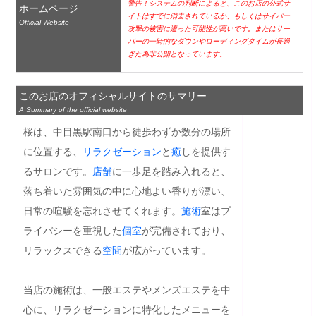
警告！システムの判断によると、このお店の公式サ
ホームページ
イトはすでに消去されているか、もしくはサイバー
Official Website
攻撃の被害に遭った可能性が高いです。またはサー
バーの一時的なダウンやローディングタイムが長過
ぎた為非公開となっています。
このお店のオフィシャルサイトのサマリー
A Summary of the official website
桜は、中目黒駅南口から徒歩わずか数分の場所
に位置する、
リラクゼーション
と
癒
しを提供す
るサロンです。
店舗
に一歩足を踏み入れると、
落ち着いた雰囲気の中に心地よい香りが漂い、
日常の喧騒を忘れさせてくれます。
施術
室はプ
ライバシーを重視した
個室
が完備されており、
リラックスできる
空間
が広がっています。

当店の施術は、一般エステやメンズエステを中
心に、リラクゼーションに特化したメニューを