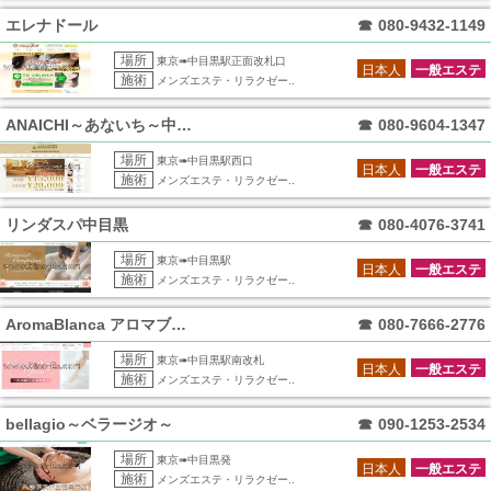
エレナドール
☎
080-9432-1149
場所
東京➠中目黒駅正面改札口
日本人
一般エステ
施術
メンズエステ・リラクゼー..
ANAICHI～あないち～中目黒
☎
080-9604-1347
場所
東京➠中目黒駅西口
日本人
一般エステ
施術
メンズエステ・リラクゼー..
リンダスパ中目黒
☎
080-4076-3741
場所
東京➠中目黒駅
日本人
一般エステ
施術
メンズエステ・リラクゼー..
AromaBlanca アロマブランカ
☎
080-7666-2776
場所
東京➠中目黒駅南改札
日本人
一般エステ
施術
メンズエステ・リラクゼー..
bellagio～ベラージオ～
☎
090-1253-2534
場所
東京➠中目黒発
日本人
一般エステ
施術
メンズエステ・リラクゼー..