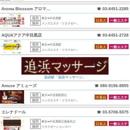
Aroma Blossom アロマブラッ
☎
03-6451-2285
場所
東京➠中目黒駅
日本人
一般エステ
施術
メンズエステ・リラクゼー..
AQUAアクア中目黒店
☎
03-6451-2728
場所
東京➠中目黒駅
日本人
一般エステ
施術
メンズエステ・リラクゼー..
追浜駅「追浜マッサージ」
Amuse アミューズ
☎
080-9196-8855
場所
東京➠中目黒駅西口
中香台
一般エステ
施術
メンズエステ・リラクゼー..
エレナドール
☎
03-5708-5075
場所
東京➠中目黒駅正面改札口
日本人
一般エステ
施術
リラクゼーションスパ