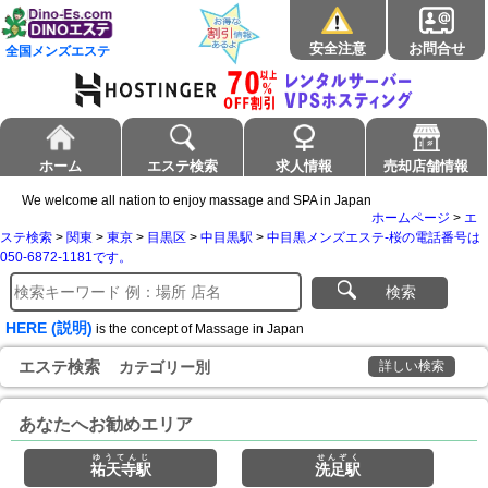
安全注意
お問合せ
全国メンズエステ
ホーム
エステ検索
求人情報
売却店舗情報
We welcome all nation to enjoy massage and SPA in Japan
ホームページ
>
エ
ステ検索
>
関東
>
東京
>
目黒区
>
中目黒駅
>
中目黒メンズエステ-桜の電話番号は
050-6872-1181です。
検索
HERE (説明)
is the concept of Massage in Japan
エステ検索
カテゴリー別
詳しい検索
あなたへお勧めエリア
ゆうてんじ
せんぞく
祐天寺駅
洗足駅