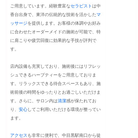
ご用意しています。経験豊富な
セラピスト
は中
香台出身で、東洋の伝統的な技術を活かした
マ
ッサージ
を提供します。お客様の体調やお好み
に合わせたオーダーメイドの施術が可能で、特
に肩こりや疲労回復に効果的な手技が評判で
す。

店内設備も充実しており、施術後にはリフレッ
シュできるハーブティーをご用意しておりま
す。リラックスできる待合スペースもあり、施
術前後の時間をゆったりとお過ごしいただけま
す。さらに、サロン内は
清潔
感が保たれてお
り、
安心
してご利用いただける環境が整ってい
ます。

アクセス
も非常に便利で、中目黒駅南口から徒