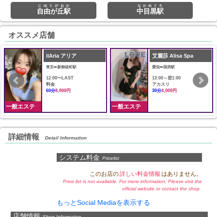
じゆうがおか
なかめぐろ
自由が丘駅
中目黒駅
オススメ店舗
ilAria アリア
艾麗莎 Alisa Spa
東京➠新御徒町駅
愛知➠国府駅
12:00〜LAST
13:00～翌1:00
料金
アカスリ
60分
8,000円
30分
4,000円
一般エステ
一般エステ
詳細情報
Detail Information
システム料金
Pricelist
このお店の
詳しい料金情報
はありません。
Price list is not available. For more information, Please visit the
official website or contact the shop.
もっとSocial Mediaを表示する
店舗情報
Shop Information