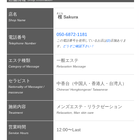
店名
さくら
桜
 Sakura
Shop Name
050-6872-1181
電話番号
この電話番号を使用しているお店は
(2)
店舗ありま
Telephone Number
す。
どうぞご確認下さい！
エステ種類
一般エステ
Category of Massage
Relaxation Massage
セラピスト
中香台（中国人・香港人・台湾人）
Nationality of Massagist /
Chinese/ Hongkongese/ Taiwanese
masseuse
施術内容
メンズエステ・リラクゼーション
Treatment
Relaxation, Man skin care
営業時間
12:00〜Last
Service Hours