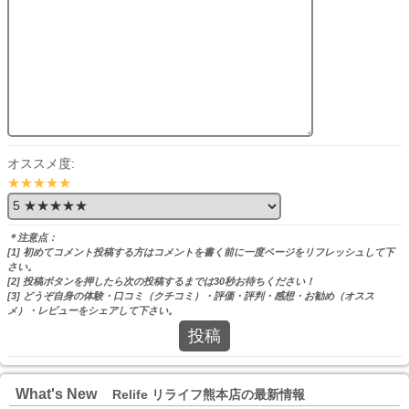
オススメ度:
★★★★★
＊注意点：
[1] 初めてコメント投稿する方はコメントを書く前に一度ページをリフレッシュして下
さい。
[2] 投稿ボタンを押したら次の投稿するまでは30秒お待ちください！
[3] どうぞ自身の体験・口コミ（クチコミ）・評価・評判・感想・お勧め（オスス
メ）・レビューをシェアして下さい。
投稿
What's New
Relife リライフ熊本店の最新情報