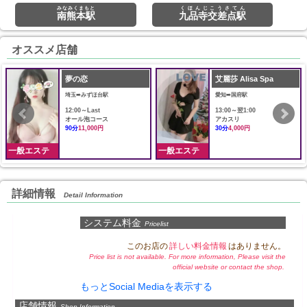
みなみくまもと
くほんじこうさてん
南熊本駅
九品寺交差点駅
オススメ店舗
夢の恋
艾麗莎 Alisa Spa
埼玉➠みずほ台駅
愛知➠国府駅
12:00～Last
13:00～翌1:00
オール泡コース
アカスリ
90分
11,000円
30分
4,000円
一般エステ
一般エステ
詳細情報
Detail Information
システム料金
Pricelist
このお店の
詳しい料金情報
はありません。
Price list is not available. For more information, Please visit the
official website or contact the shop.
もっとSocial Mediaを表示する
店舗情報
Shop Information