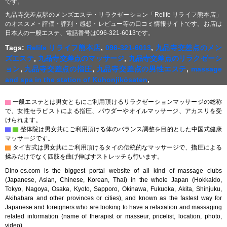
です。
九品寺交差点駅のメンズエステ・リラクゼーション「Relife リライフ熊本店」
のオススメ・評価・評判・感想・レビュー等の口コミ情報サイトです。お店は
日本人の一般エステ、電話番号は096-321-6013です。
Tags:
Relife リライフ熊本店
,
096-321-6013
,
九品寺交差点のメン
ズエステ
,
九品寺交差点のマッサージ
,
九品寺交差点のリラクゼーシ
ョン
,
九品寺交差点の指圧
,
九品寺交差点の男性エステ
,
massage
and spa in the station of Kuhonjikōsaten
,
▇
一般エステとは男女ともにご利用頂けるリラクゼーションマッサージの総称
で、女性セラピストによる指圧、パウダーやオイルマッサージ、アカスリを受
けられます。
▇
▇
整体院は男女共にご利用頂ける体のバランス調整を目的とした中国式健康
マッサージです。
▇
タイ古式は男女共にご利用頂けるタイの伝統的なマッサージで、指圧による
揉みだけでなく四肢を曲げ伸ばすストレッチも行います。
Dino-es.com is the biggest portal website of all kind of massage clubs
(Japanese, Asian, Chinese, Korean, Thai) in the whole Japan (Hokkaido,
Tokyo, Nagoya, Osaka, Kyoto, Sapporo, Okinawa, Fukuoka, Akita, Shinjuku,
Akihabara and other provinces or cities), and known as the fastest way for
Japanese and foreigners who are looking to have a relaxation and massaging
related information (name of therapist or masseur, pricelist, location, photo,
video).