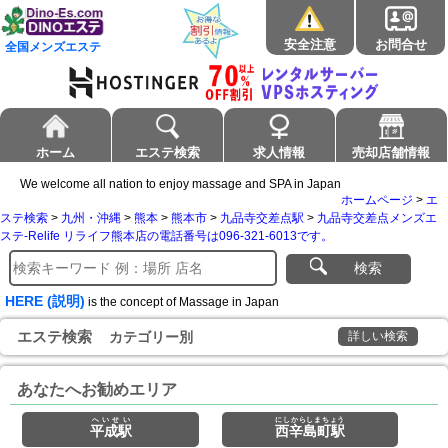
安全注意
お問合せ
全国メンズエステ
ホーム
エステ検索
求人情報
売却店舗情報
We welcome all nation to enjoy massage and SPA in Japan
ホームページ
>
エ
ステ検索
>
九州・沖縄
>
熊本
>
熊本市
>
九品寺交差点駅
>
九品寺交差点メンズエ
ステ-Relife リライフ熊本店の電話番号は096-321-6013です。
検索
HERE (説明)
is the concept of Massage in Japan
エステ検索
カテゴリー別
詳しい検索
あなたへお勧めエリア
へいせい
にしからしまちょう
平成駅
西辛島町駅