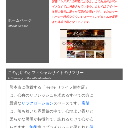
警告！システムの判断によると、このお店の公式サ
イトはすでに消去されているか、もしくはサイバー
攻撃の被害に遭った可能性が高いです。またはサー
バーの一時的なダウンやローディングタイムが長過
ホームページ
ぎた為非公開となっています。
Official Website
このお店のオフィシャルサイトのサマリー
A Summary of the official website
熊本市に位置する「Relife リライフ熊本店」
は、心身のリフレッシュを求めるすべての方に
最適な
リラクゼーション
スペースです。
店舗
は、落ち着いた雰囲気の中で、心地よい香りと
柔らかな照明が特徴的で、訪れるだけで心が安
らぎます。
施術
室はプライバシーが保たれた
個