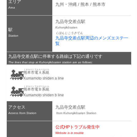
エリア
九州・沖縄 / 熊本 / 熊本市
Area
九品寺交差点駅
Kuhonjikōsaten
駅
くほんじこうさてん
Station
九品寺交差点駅周辺のメンズエステ一
覧
九品寺交差点駅に停車する路線は下記の通りです
The lines that stop at Kuhonjikōsaten station are as follows:
🚂
くまもとしでんえーらいん
熊本市電Ａ系統
Kumamoto shiden a line
🚂
くまもとしでんびーらいん
熊本市電Ｂ系統
Kumamoto shiden b line
アクセス
九品寺交差点駅
Access from Station
 from Kuhonjikōsaten Station
公式HPトラブル発生中
Website is in trouble