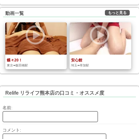
もっと見る
動画一覧
蝶々20！
安心館
東京➠飯田橋駅
埼玉➠草加駅
Relife リライフ熊本店の口コミ・オススメ度
名前:
コメント: