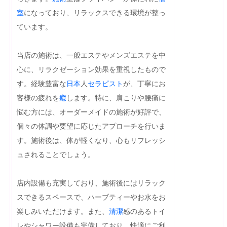
室
になっており、リラックスできる環境が整っ
ています。

当店の施術は、一般エステやメンズエステを中
心に、リラクゼーション効果を重視したもので
す。経験豊富な
日本
人
セラピスト
が、丁寧にお
客様の疲れを
癒
します。特に、肩こりや腰痛に
悩む方には、オーダーメイドの施術が好評で、
個々の体調や要望に応じたアプローチを行いま
す。施術後は、体が軽くなり、心もリフレッシ
ュされることでしょう。

店内設備も充実しており、施術後にはリラック
スできるスペースで、ハーブティーやお水をお
楽しみいただけます。また、
清潔
感のあるトイ
レやシャワー設備も完備しており、快適にご利