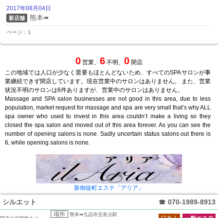
2017年08月04日
熊本➠
新店舗
ページ：1
0
6
0
営業、
不明、
閉店
この地域では人口が少なく需要もほとんどないため、すべてのSPAサロンが事
業継続できず閉店しています。現在営業中のサロンはありません。 また、営業
状況不明のサロンは6件ありますが、営業中のサロンはありません。
Massage and SPA salon businesses are not good in this area, due to less
population, market request for massage and spa are very small that’s why ALL
spa owner who used to invest in this area couldn’t make a living so they
closed the spa salon and moved out of this area forever. As you can see the
number of opening salons is none. Sadly uncertain status salons out there is
6, while opening salons is none.
新御徒町エステ「アリア」
シルエット
☎
070-1989-8913
場所
熊本➠九品寺交差点駅