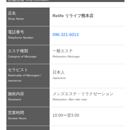
店名
Relife リライフ熊本店
Shop Name
電話番号
096-321-6013
Telephone Number
エステ種類
一般エステ
Category of Massage
Relaxation Massage
セラピスト
日本人
Nationality of Massagist /
Japanese
masseuse
施術内容
メンズエステ・リラクゼーション
Treatment
Relaxation, Man skin care
営業時間
10:00〜翌3:00
Service Hours