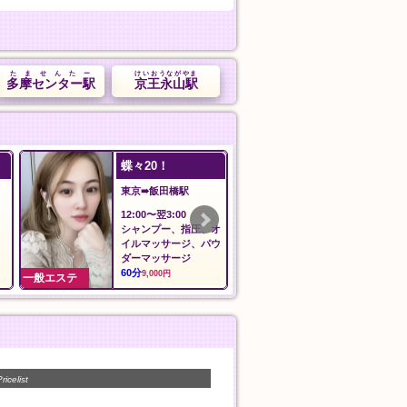
たませんたー
けいおうながやま
多摩センター駅
京王永山駅
ilAria アリア
追浜マッサー
東京➠新御徒町駅
神奈川➠追浜駅
12:00〜LAST
11:00〜Last
料金
人気コース
60分
50分
8,000円
7,000円
一般エステ
一般エステ
ricelist