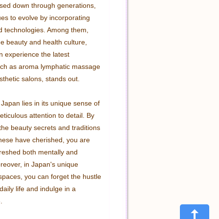
sed down through generations, 
es to evolve by incorporating 
d technologies. Among them, 
e beauty and health culture, 
 experience the latest 
uch as aroma lymphatic massage 
thetic salons, stands out.

apan lies in its unique sense of 
iculous attention to detail. By 
he beauty secrets and traditions 
nese have cherished, you are 
freshed both mentally and 
reover, in Japan's unique 
spaces, you can forget the hustle 
aily life and indulge in a 

