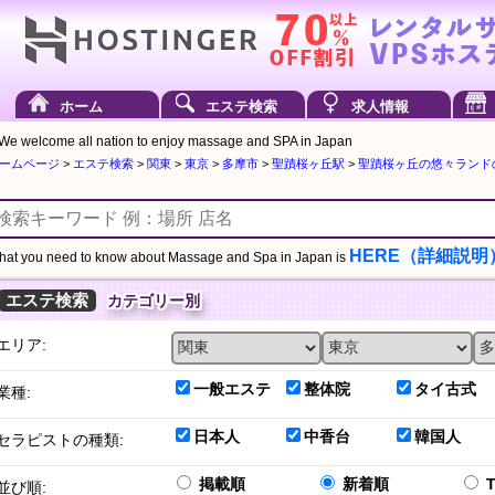
ホーム
エステ検索
求人情報
We welcome all nation to enjoy massage and SPA in Japan
ームページ
>
エステ検索
>
関東
>
東京
>
多摩市
>
聖蹟桜ヶ丘駅
>
聖蹟桜ヶ丘の悠々ランド
HERE（詳細説明
at you need to know about Massage and Spa in Japan is
エステ検索
カテゴリー別
エリア:
一般エステ
整体院
タイ古式
業種:
日本人
中香台
韓国人
セラピストの種類:
掲載順
新着順
並び順: