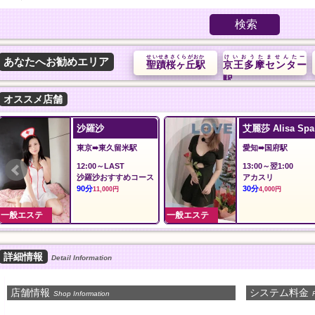
検索
せいせきさくらがおか
けいおうたませんたー
あなたへお勧めエリア
聖蹟桜ヶ丘駅
京王多摩センター
駅
オススメ店舗
夢の恋
安心館
埼玉➠みずほ台駅
埼玉➠草加駅
12:00～Last
12:00〜翌5:00
オール泡コース
おすすめコース
90分
90分
11,000円
10,000円
一般エステ
一般エステ
詳細情報
Detail Information
店舗情報
システム料金
Shop Information
P