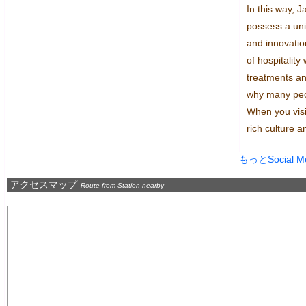
In this way, J
possess a uni
and innovation.
of hospitality 
treatments an
why many peop
When you visit
rich culture a
もっとSocial 
アクセスマップ
Route from Station nearby