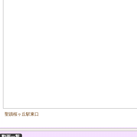
聖蹟桜ヶ丘駅東口
動画一覧