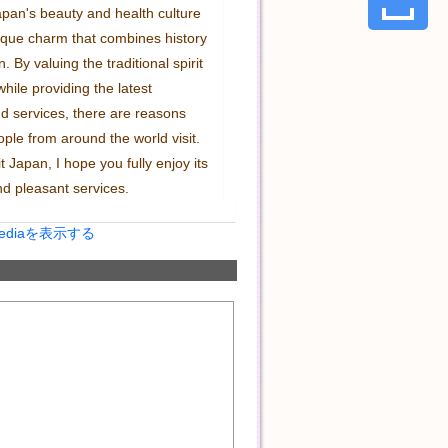
apan's beauty and health culture 
que charm that combines history 
 By valuing the traditional spirit 
while providing the latest 
d services, there are reasons 
le from around the world visit. 
 Japan, I hope you fully enjoy its 
nd pleasant services.
Mediaを表示する