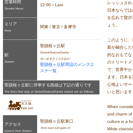
営業時間
レッシュされ
12:00～Last
Service Hours
日本ならでは
を忘れて贅沢
エリア
ょう。

関東 / 東京 / 多摩市
Area
このように、
聖蹟桜ヶ丘駅
新が融合した
SeisekiSakuraGaoka
的なおもてな
駅
せいせきさくらがおか
のトリートメ
Station
聖蹟桜ヶ丘駅周辺のメンズエ
で、世界中か
ステ一覧
ます。日本を
心地よいサー
聖蹟桜ヶ丘駅に停車する路線は下記の通りです
いと思います
The lines that stop at SeisekiSakuraGaoka station are as follows:
🚂
けいおうせん
京王線
When consider
Keio sen
and charm of J
聖蹟桜ヶ丘駅東口
culture is a fu
アクセス
 from east exit gate of 
While cherishin
Access from Station