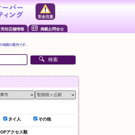
安全注意
売却店舗情報
掲載お問合せ
の地図の案内です。
検索
）
タイ人
その他
TOPアクセス順