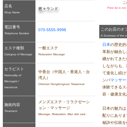
こ
店名
Price list is no
悠々ランド
Shop Name
電話番号
このお店のオ
070-5555-9998
Telephone Number
A Summary of the off
日本
の歴史的
エステ種類
一般エステ
革新が融合し
Category of Massage
Relaxation Massage
継がれてきた
しながらも、
セラピスト
中香台（中国人・香港人・台
て進化し続け
Nationality of
湾人）
ンパ
マッサー
Massagist /
Chinese/ Hongkongese/ Taiwanese
体験できるス
masseuse
容・健康文化
メンズエステ・リラクゼーシ
施術内容
ョン・マッサージ
日本の魅力は
Treatment
Massage, Relaxation, Man skin care
配りにありま
秘訣や伝統を