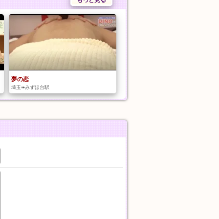
もっと見る
夢の恋
埼玉➠みずほ台駅