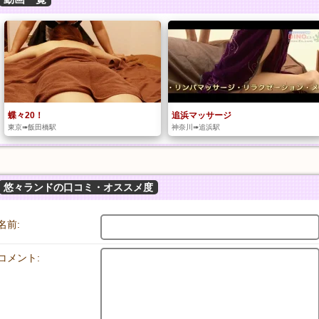
蝶々20！
追浜マッサージ
東京➠飯田橋駅
神奈川➠追浜駅
悠々ランドの口コミ・オススメ度
名前:
コメント: