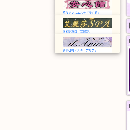
草加メンズエステ「安心館」
国府駅東口「艾麗莎」
新御徒町エステ「アリア」
艾麗莎 Alisa Spa
蝶々20！
愛知➠国府駅
東京➠飯田橋駅
13:00～翌1:00
12:00〜翌3:00
アカスリ
シャンプー、指圧、オ
30分
イルマッサージ、パウ
4,000円
ダーマッサージ
60分
9,000円
般エステ
一般エステ