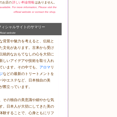
のお店の
詳しい料金情報
はありません。
t available. For more information, Please visit the
official website or contact the shop.
フィシャルサイトのサマリー
icial website
な背景や魅力を考えると、伝統と
た文化があります。古来から受け
伝統的なおもてなしの心を大切に
新しいアイデアや技術を取り入れ
ています。その中でも、
アロマ
リ
ジ
などの最新のトリートメントを
パやエステなど、日本独自の美
が際立っています。

、その独自の美意識や細やかな気
す。日本人が大切にしてきた美の
体験することで、心身ともにリフ