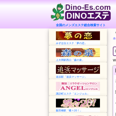
全国のメンズエステ総合検索サイト
ホ
みずほ台エステ「夢の恋」
上大岡駅西口「森の泉」
Wh
追浜駅「追浜マッサージ」
諏訪町エステ「エンジェル」
飯田橋駅「蝶々20！」