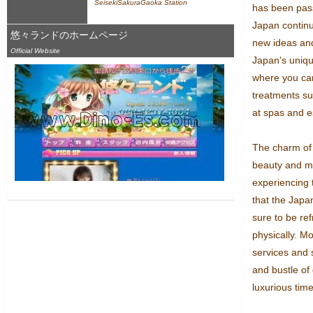
SeisekiSakuraGaoka Station
has been pas
Japan continu
悠々ランドのホームページ
new ideas an
Official Website
Japan's uniqu
where you can
treatments s
at spas and es
The charm of J
beauty and met
experiencing t
that the Japa
sure to be re
physically. Mo
services and 
and bustle of d
luxurious time.