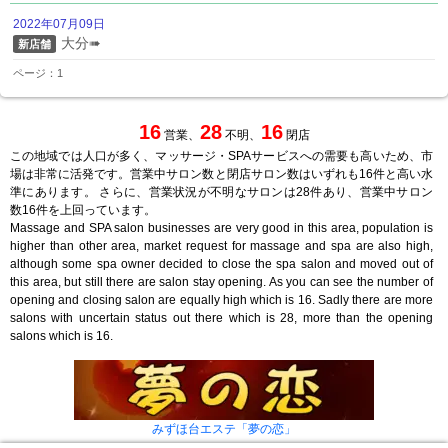
2022年07月09日
大分➠
新店舗
ページ：1
16
28
16
営業、
不明、
閉店
この地域では人口が多く、マッサージ・SPAサービスへの需要も高いため、市
場は非常に活発です。営業中サロン数と閉店サロン数はいずれも16件と高い水
準にあります。 さらに、営業状況が不明なサロンは28件あり、営業中サロン
数16件を上回っています。
Massage and SPA salon businesses are very good in this area, population is
higher than other area, market request for massage and spa are also high,
although some spa owner decided to close the spa salon and moved out of
this area, but still there are salon stay opening. As you can see the number of
opening and closing salon are equally high which is 16. Sadly there are more
salons with uncertain status out there which is 28, more than the opening
salons which is 16.
みずほ台エステ「夢の恋」