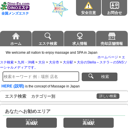
安全注意
お問合せ
全国メンズエステ
ホーム
エステ検索
求人情報
売却店舗情報
We welcome all nation to enjoy massage and SPA in Japan
ホームページ
>
エ
ステ検索
>
九州・沖縄
>
大分
>
大分市
>
大分駅
>
大分のStella～ステラ～のSNSソ
ーシャルメディアです。
検索
HERE (説明)
is the concept of Massage in Japan
エステ検索
カテゴリー別
詳しい検索
あなたへお勧めエリア
たかじょう
たかじょう
高城駅
高城駅