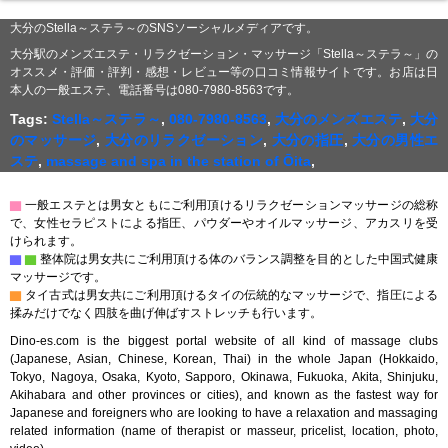
大分のStella～ステラ～のSNSソーシャルメディアです。
大分駅のメンズエステ・リラクゼーション・マッサージ「Stella～ステラ～」の
オススメ・評価・評判・感想・レビュー等の口コミ情報サイトです。お店は日
本人の一般エステ、電話番号は080-7980-8563です。
Tags:
Stella～ステラ～
,
080-7980-8563
,
大分のメンズエステ
,
大分
のマッサージ
,
大分のリラクゼーション
,
大分の指圧
,
大分の男性エ
ステ
,
massage and spa in the station of Ōita
,
▇
一般エステとは男女ともにご利用頂けるリラクゼーションマッサージの総称
で、女性セラピストによる指圧、パウダーやオイルマッサージ、アカスリを受
けられます。
▇
▇
整体院は男女共にご利用頂ける体のバランス調整を目的とした中国式健康
マッサージです。
▇
タイ古式は男女共にご利用頂けるタイの伝統的なマッサージで、指圧による
揉みだけでなく四肢を曲げ伸ばすストレッチも行います。
Dino-es.com is the biggest portal website of all kind of massage clubs
(Japanese, Asian, Chinese, Korean, Thai) in the whole Japan (Hokkaido,
Tokyo, Nagoya, Osaka, Kyoto, Sapporo, Okinawa, Fukuoka, Akita, Shinjuku,
Akihabara and other provinces or cities), and known as the fastest way for
Japanese and foreigners who are looking to have a relaxation and massaging
related information (name of therapist or masseur, pricelist, location, photo,