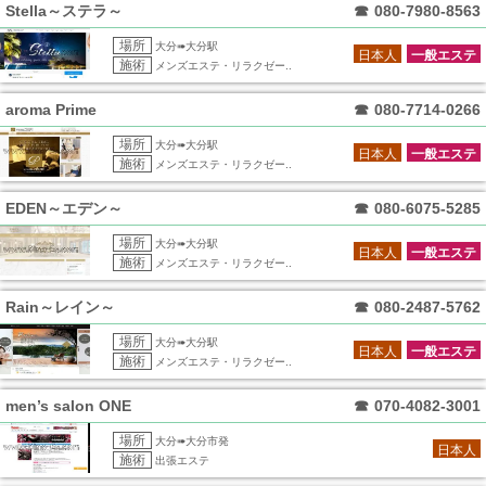
Stella～ステラ～
☎
080-7980-8563
場所
大分➠大分駅
日本人
一般エステ
施術
メンズエステ・リラクゼー..
aroma Prime
☎
080-7714-0266
場所
大分➠大分駅
日本人
一般エステ
施術
メンズエステ・リラクゼー..
EDEN～エデン～
☎
080-6075-5285
場所
大分➠大分駅
日本人
一般エステ
施術
メンズエステ・リラクゼー..
Rain～レイン～
☎
080-2487-5762
場所
大分➠大分駅
日本人
一般エステ
施術
メンズエステ・リラクゼー..
men’s salon ONE
☎
070-4082-3001
場所
大分➠大分市発
日本人
施術
出張エステ