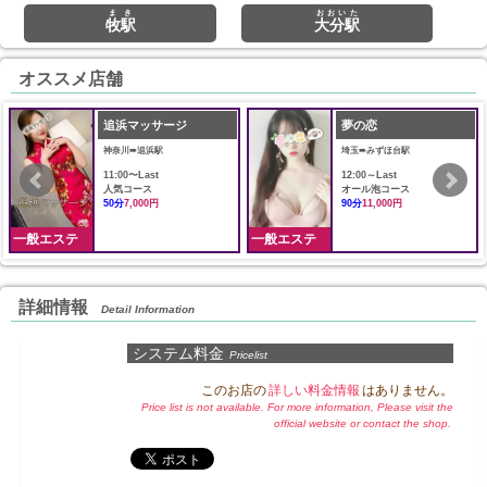
まき
おおいた
牧駅
大分駅
オススメ店舗
追浜マッサージ
夢の恋
神奈川➠追浜駅
埼玉➠みずほ台駅
11:00〜Last
12:00～Last
人気コース
オール泡コース
50分
7,000円
90分
11,000円
一般エステ
一般エステ
詳細情報
Detail Information
システム料金
Pricelist
このお店の
詳しい料金情報
はありません。
Price list is not available. For more information, Please visit the
official website or contact the shop.