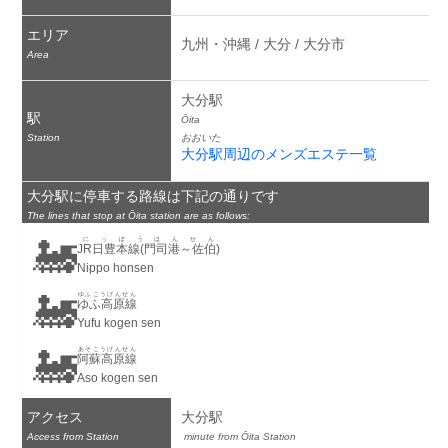
エリア
九州・沖縄 / 大分 / 大分市
Area
大分駅
駅
Ōita
Station
おおいた
大分駅周辺のメンズエステ一覧
大分駅に停車する路線は下記の通りです
The lines that stop at Ōita station are as follows:
🚂
にっぽうほんせん
JR日豊本線(門司港～佐伯)
Nippo honsen
🚂
ゆふこうげんせん
ゆふ高原線
Yufu kogen sen
🚂
あそこうげんせん
阿蘇高原線
Aso kogen sen
アクセス
大分駅
Access from Station
 minute from Ōita Station