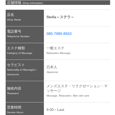
店舗情報
Shop Information
店名
Stella～ステラ～
Shop Name
電話番号
080-7980-8563
Telephone Number
エステ種類
一般エステ
Category of Massage
Relaxation Massage
セラピスト
日本人
Nationality of Massagist /
Japanese
masseuse
メンズエステ・リラクゼーション・マ
施術内容
ッサージ
Treatment
Massage, Relaxation, Man skin care
営業時間
9:00～Last
Service Hours