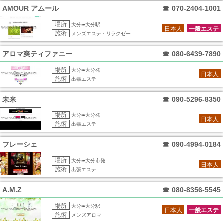
AMOUR アムール
☎
070-2404-1001
場所
大分➠大分駅
日本人
一般エステ
施術
メンズエステ・リラクゼー..
アロマ爽ティファニー
☎
080-6439-7890
場所
大分➠大分発
日本人
施術
出張エステ
未来
☎
090-5296-8350
場所
大分➠大分発
日本人
施術
出張エステ
フレーシェ
☎
090-4994-0184
場所
大分➠大分市発
日本人
施術
出張エステ
A.M.Z
☎
080-8356-5545
場所
大分➠大分駅
日本人
一般エステ
施術
メンズアロマ