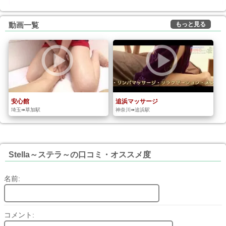
もっと見る
動画一覧
安心館
追浜マッサージ
埼玉➠草加駅
神奈川➠追浜駅
Stella～ステラ～の口コミ・オススメ度
名前:
コメント: