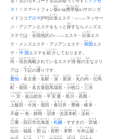
る！
左
のＱＲコードを
読
み
取
って
今
すぐ
アクセ
ばん
けいたい
ばん
ス
！！スマートフォン
版
s:sp
携帯
版
s:iサロンガ
ふうぞく
イドココ
アロマ
[PR]
出張
エステ・
マッサー
かいしゅん
さが
ジ・アジアンエステをもっと
探
すならメンズエ
ぜんこく
ちく
ふうぞく
ステでは・
全国
地区
の
エステ・
出張
エス
かいしゅん
かんこく
テ・メンズエステ・アジアンエステ・
韓国
エス
ちゅうごく
しょうかい
テ・
中国
エステを
紹介
しております。
なお
げんざい
けいさい
じょうほう
おも
尚
・
現在
掲載
されているエステ
情報
の
主
なエリ
かき
とお
アは・
下記
の
通
りです。
あいち
なごや
めいえき
さかえ
しんえい
まる
うち
てんま
愛知
・
名古屋
・
名駅
・
栄
・
新栄
・
丸
の
内
・
伝馬
まち
しばた
なごや
けいばじょうまえ
おまき
こう
みかわ
町
・
柴田
・
名古屋
競馬場前
・
小牧
口
・
三河
いちのみや
かなやま
そうごう
へいあんとおり
くろかわ
たかはた
一宮
・
金山
総合
・
平安通
・
黒川
・
高畑
・
かみいいだ
いまいけ
ほった
かすがい
とよはし
ぎふ
上飯田
・
今池
・
堀田
・
春日井
・
豊橋
・
岐阜
・
ふわ
いっしょく
しずおか
ぬまづ
よしはら
ほんまち
はままつ
不破
一色
・
静岡
・
沼津
・
吉原
本町
・
浜松
・
みえ
よっかいち
ほっかいどう
さっぽろ
みやぎ
三重
・
四日市
北海道
・
札幌
・すすきの・
宮城
・
せんだい
ふくしま
こおりやま
ながの
ちの
いまい
やまなし
仙台
・
福島
・
郡山
・
長野
・
茅野
・
今井
山梨
・
こくぼ
とちぎ
こやま
うつのみや
いばらき
かみす
し