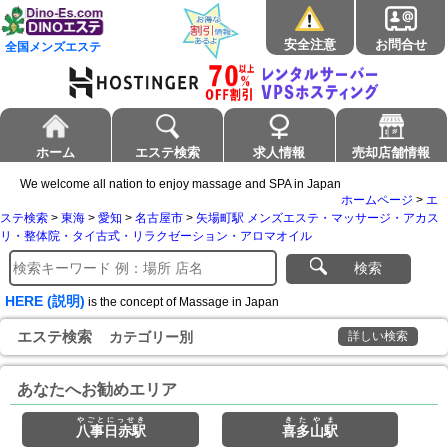
安全注意
お問合せ
全国メンズエステ
ホーム
エステ検索
求人情報
売却店舗情報
We welcome all nation to enjoy massage and SPA in Japan
ホームページ
>
エ
ステ検索
>
東海
>
愛知
>
名古屋市
>
矢場町駅 メンズエステ・マッサージ・アカス
リ・整体院・タイ古式・リラクゼーション・アロマオイル
検索
HERE (説明)
is the concept of Massage in Japan
エステ検索
カテゴリー別
詳しい検索
あなたへお勧めエリア
やごとにっせき
きたやま
八事日赤駅
喜多山駅