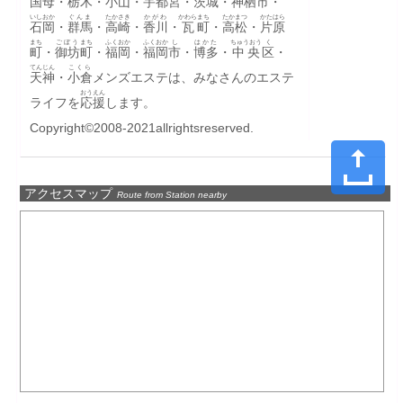
国母
・
栃木
・
小山
・
宇都宮
・
茨城
・
神栖
市
・
いしおか
ぐんま
たかさき
かがわ
かわら
まち
たかまつ
かたはら
石岡
・
群馬
・
高崎
・
香川
・
瓦
町
・
高松
・
片原
まち
ごぼう
まち
ふくおか
ふくおか
し
はかた
ちゅうおう
く
町
・
御坊
町
・
福岡
・
福岡
市
・
博多
・
中央
区
・
てんじん
こくら
天神
・
小倉
メンズエステは、みなさんのエステ
おうえん
ライフを
応援
します。
Copyright©2008-2021allrightsreserved.
アクセスマップ
Route from Station nearby