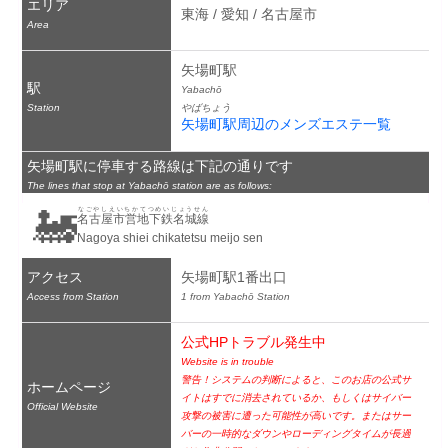
エリア
東海 / 愛知 / 名古屋市
Area
矢場町駅
駅
Yabachō
Station
やばちょう
矢場町駅周辺のメンズエステ一覧
矢場町駅に停車する路線は下記の通りです
The lines that stop at Yabachō station are as follows:
🚂
なごやしえいちかてつめいじょうせん
名古屋市営地下鉄名城線
Nagoya shiei chikatetsu meijo sen
アクセス
矢場町駅1番出口
Access from Station
1 from Yabachō Station
公式HPトラブル発生中
Website is in trouble
警告！システムの判断によると、このお店の公式サ
ホームページ
イトはすでに消去されているか、もしくはサイバー
Official Website
攻撃の被害に遭った可能性が高いです。またはサー
バーの一時的なダウンやローディングタイムが長過