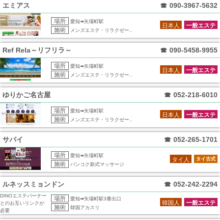
エミアス
☎
090-3967-5632
場所
愛知➠矢場町駅
日本人
一般エステ
施術
メンズエステ・リラクゼー..
Ref Rela～リフリラ～
☎
090-5458-9955
場所
愛知➠矢場町駅
日本人
一般エステ
施術
メンズエステ・リラクゼー..
ゆりかご名古屋
☎
052-218-6010
場所
愛知➠矢場町駅
日本人
一般エステ
施術
メンズエステ・リラクゼー..
サバイ
☎
052-265-1701
場所
愛知➠矢場町駅
タイ人
タイ古式
施術
バンコク新式マッサージ
ルネッスミョンドン
☎
052-242-2294
DINOエステバーナー
場所
愛知➠矢場町駅3番出口
韓国人
一般エステ
とのお互いリンクが
施術
韓国アカスリ
必要