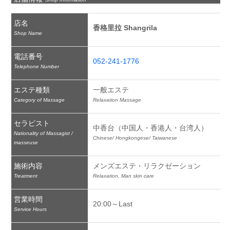
店名
香格里拉 Shangrila
Shop Name
電話番号
052-241-1776
Telephone Number
エステ種類
一般エステ
Category of Massage
Relaxation Massage
セラピスト
中香台（中国人・香港人・台湾人）
Nationality of Massagist /
Chinese/ Hongkongese/ Taiwanese
masseuse
施術内容
メンズエステ・リラクゼーション
Treatment
Relaxation, Man skin care
営業時間
20:00～Last
Service Hours