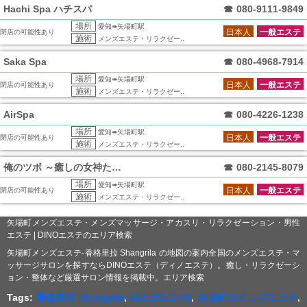
Hachi Spa ハチスパ
☎
080-9111-9849
場所
愛知➠矢場町駅
日本人
一般エステ
閉店の可能性あり
施術
メンズエステ・リラクゼー..
Saka Spa
☎
080-4968-7914
場所
愛知➠矢場町駅
日本人
一般エステ
閉店の可能性あり
施術
メンズエステ・リラクゼー..
AirSpa
☎
080-4226-1238
場所
愛知➠矢場町駅
日本人
一般エステ
閉店の可能性あり
施術
メンズエステ・リラクゼー..
俺のツボ ～癒しの女神たち～
☎
080-2145-8079
場所
愛知➠矢場町駅
日本人
一般エステ
閉店の可能性あり
施術
メンズエステ・リラクゼー..
矢場町メンズエステ・メンズマッサージ・アカスリ・リラクゼーション・男性
エステ | DINOエステのエリア検索
矢場町メンズエステ-香格里拉 Shangrila の地図の案内全国のメンズエステ・マ
ッサージサロンを探すならDINOエステ（ディノエステ）。癒し・リラクゼーシ
ョン・整体など厳選サロン情報を掲載中。エリア検索
Tags:
香格里拉 Shangrila
,
052-241-1776
,
矢場町のメンズエステ
,