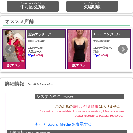
なかむらくやくしょ
やばちょう
中村区役所駅
矢場町駅
オススメ店舗
追浜マッサージ
Angel エンジェル
神奈川➠追浜駅
愛知➠諏訪町駅
11:00〜Last
11:00〜翌02:00
人気コース
料金
50分
7,000円
30分
5,000円
一般エステ
一般エステ
詳細情報
Detail Information
システム料金
Pricelist
このお店の
詳しい料金情報
はありません。
Price list is not available. For more information, Please visit the
official website or contact the shop.
もっとSocial Mediaを表示する
店舗情報
Shop Information