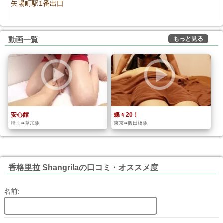
矢場町駅1番出口
もっと見る
動画一覧
安心館
蝶々20！
埼玉➠草加駅
東京➠飯田橋駅
香格里拉 Shangrilaの口コミ・オススメ度
名前: