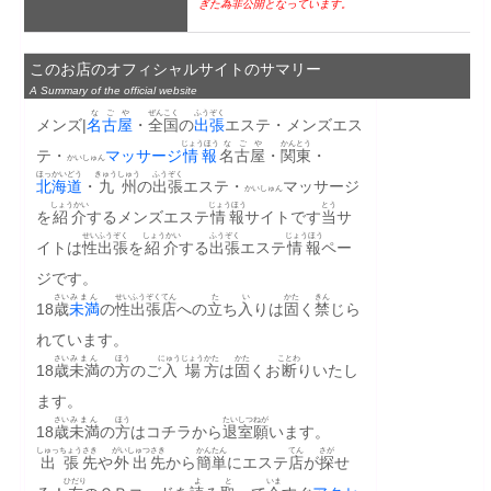
ぎた為非公開となっています。
このお店のオフィシャルサイトのサマリー
A Summary of the official website
なごや
ぜんこく
ふうぞく
メンズ|
名古屋
・
全国
の
出張
エステ・メンズエス
じょうほう
なごや
かんとう
テ・
マッサージ
情報
名古屋
・
関東
・
かいしゅん
ほっかいどう
きゅうしゅう
ふうぞく
北海道
・
九州
の
出張
エステ・
マッサージ
かいしゅん
しょうかい
じょうほう
とう
を
紹介
するメンズエステ
情報
サイトです
当
サ
せい
ふうぞく
しょうかい
ふうぞく
じょうほう
イトは
性
出張
を
紹介
する
出張
エステ
情報
ペー
ジです。
さい
みまん
せい
ふうぞく
てん
た
い
かた
きん
18
歳
未満
の
性
出張
店
への
立
ち
入
りは
固
く
禁
じら
れています。
さい
みまん
ほう
にゅうじょう
かた
かた
ことわ
18
歳
未満
の
方
のご
入場
方
は
固
くお
断
りいたし
ます。
さい
みまん
ほう
たいしつ
ねが
18
歳
未満
の
方
はコチラから
退室
願
います。
しゅっちょう
さき
がいしゅつ
さき
かんたん
てん
さが
出張
先
や
外出
先
から
簡単
にエステ
店
が
探
せ
ひだり
よ
と
いま