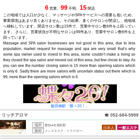
6
99
15
営業、
不明、
閉店
この地域では人口が少なく、マッサージやSPAサービスへの需要も低いため、
事業環境はあまり良くありません。その結果、多くのサロンが閉店し、他地域
へ移転しています。閉店サロン数は15件で、営業中サロン数6件を上回ってい
ます。 さらに、営業状況が不明なサロンは99件あり、営業中サロン数6件を上
回っています。
Massage and SPA salon businesses are not good in this area, due to less
population, market request for massage and spa are very small that’s why
some spa owner used to invest in this area, some couldn’t make a living so
they closed the spa salon and moved out of this area, but few chose to stay. As
you can see the number closing salon is 15 more than opening salons which
is only 6. Sadly there are more salons with uncertain status out there which is
99, more than the opening salons which is 6.
飯田橋駅「蝶々20！」
リッチアロマ
☎
052-684-5999
場所
愛知➠矢場町駅
日本人
一般エステ
施術
メンズエステ・リラクゼー..