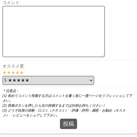
コメント:
オススメ度:
★★★★★
＊注意点：
[1] 初めてコメント投稿する方はコメントを書く前に一度ページをリフレッシュして下
さい。
[2] 投稿ボタンを押したら次の投稿するまでは30秒お待ちください！
[3] どうぞ自身の体験・口コミ（クチコミ）・評価・評判・感想・お勧め（オスス
メ）・レビューをシェアして下さい。
投稿