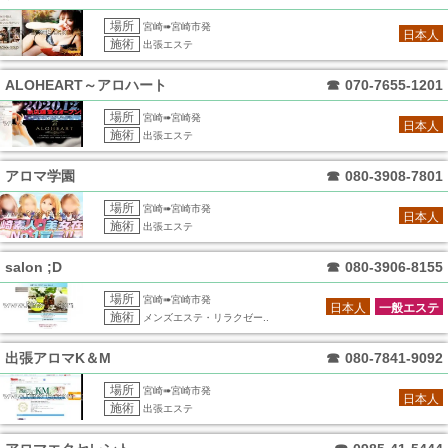
場所
宮崎➠宮崎市発
日本人
施術
出張エステ
ALOHEART～アロハート
☎
070-7655-1201
場所
宮崎➠宮崎発
日本人
施術
出張エステ
アロマ学園
☎
080-3908-7801
場所
宮崎➠宮崎市発
日本人
施術
出張エステ
salon ;D
☎
080-3906-8155
場所
宮崎➠宮崎市発
日本人
一般エステ
施術
メンズエステ・リラクゼー..
出張アロマK＆M
☎
080-7841-9092
場所
宮崎➠宮崎市発
日本人
施術
出張エステ