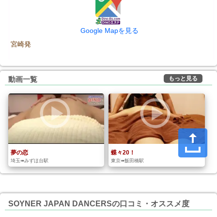
Google Mapを見る
宮崎発
もっと見る
動画一覧
夢の恋
蝶々20！
埼玉➠みずほ台駅
東京➠飯田橋駅
SOYNER JAPAN DANCERSの口コミ・オススメ度