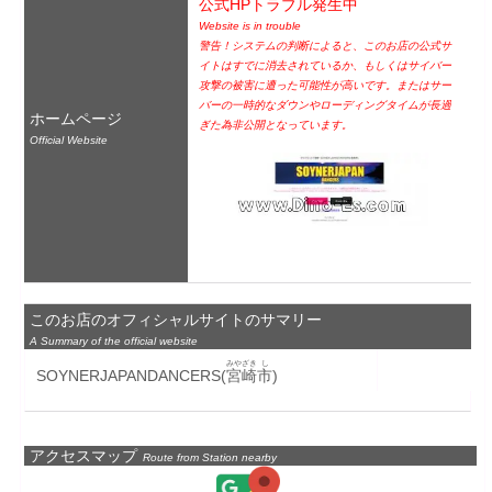
公式HPトラブル発生中
Website is in trouble
警告！システムの判断によると、このお店の公式サ
イトはすでに消去されているか、もしくはサイバー
攻撃の被害に遭った可能性が高いです。またはサー
バーの一時的なダウンやローディングタイムが長過
ホームページ
ぎた為非公開となっています。
Official Website
このお店のオフィシャルサイトのサマリー
A Summary of the official website
みやざき
し
SOYNERJAPANDANCERS(
宮崎
市
)
アクセスマップ
Route from Station nearby