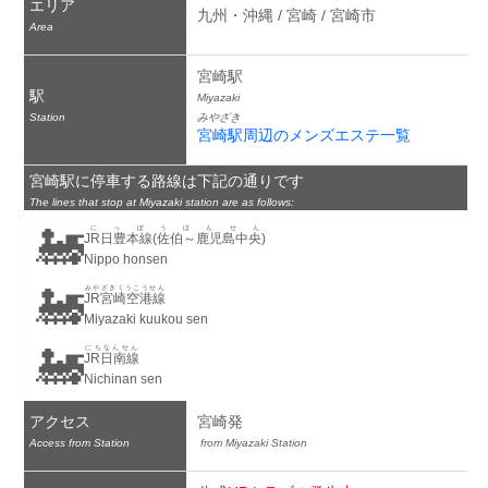
エリア
九州・沖縄 / 宮崎 / 宮崎市
Area
宮崎駅
駅
Miyazaki
Station
みやざき
宮崎駅周辺のメンズエステ一覧
宮崎駅に停車する路線は下記の通りです
The lines that stop at Miyazaki station are as follows:
🚂
にっぽうほんせん
JR日豊本線(佐伯～鹿児島中央)
Nippo honsen
🚂
みやざきくうこうせん
JR宮崎空港線
Miyazaki kuukou sen
🚂
にちなんせん
JR日南線
Nichinan sen
アクセス
宮崎発
Access from Station
 from Miyazaki Station