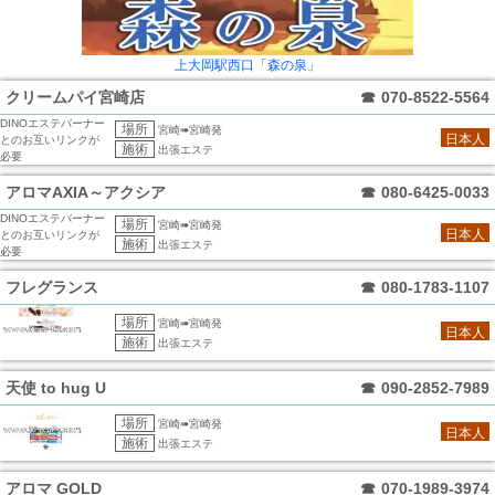
上大岡駅西口「森の泉」
クリームパイ宮崎店
☎
070-8522-5564
DINOエステバーナー
場所
宮崎➠宮崎発
日本人
とのお互いリンクが
施術
出張エステ
必要
アロマAXIA～アクシア
☎
080-6425-0033
DINOエステバーナー
場所
宮崎➠宮崎発
日本人
とのお互いリンクが
施術
出張エステ
必要
フレグランス
☎
080-1783-1107
場所
宮崎➠宮崎発
日本人
施術
出張エステ
天使 to hug U
☎
090-2852-7989
場所
宮崎➠宮崎発
日本人
施術
出張エステ
アロマ GOLD
☎
070-1989-3974