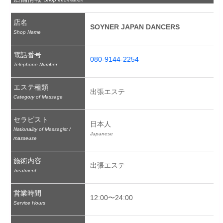
店名
SOYNER JAPAN DANCERS
Shop Name
電話番号
080-9144-2254
Telephone Number
エステ種類
出張エステ
Category of Massage
セラピスト
日本人
Nationality of Massagist /
Japanese
masseuse
施術内容
出張エステ
Treatment
営業時間
12:00〜24:00
Service Hours