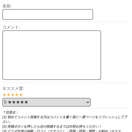
名前:
コメント:
オススメ度:
★★★★★
＊注意点：
[1] 初めてコメント投稿する方はコメントを書く前に一度ページをリフレッシュして下
さい。
[2] 投稿ボタンを押したら次の投稿するまでは30秒お待ちください！
[3] どうぞ自身の体験・口コミ（クチコミ）・評価・評判・感想・お勧め（オスス