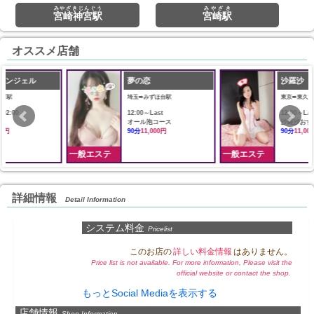
みやざきじんぐう
みやざき
宮崎神宮駅
宮崎駅
オススメ店舗
夢の恋
沙羅沙
埼玉➠みずほ台駅
東京➠東久留米駅
12:00～Last
12:00～LAST
オール泡コース
沙羅沙おすすめコース
90分
11,000円
90分
11,000円
一般エステ
一般エステ
詳細情報
Detail Information
システム料金
Pricelist
このお店の
詳しい料金情報
はありません。
Price list is not available. For more information, Please visit the
official website or contact the shop.
もっとSocial Mediaを表示する
店舗情報
Shop Information