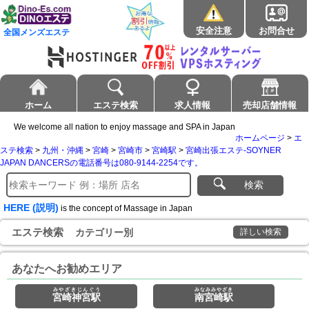
安全注意
お問合せ
全国メンズエステ
ホーム
エステ検索
求人情報
売却店舗情報
We welcome all nation to enjoy massage and SPA in Japan
ホームページ
>
エ
ステ検索
>
九州・沖縄
>
宮崎
>
宮崎市
>
宮崎駅
>
宮崎出張エステ-SOYNER
JAPAN DANCERSの電話番号は080-9144-2254です。
検索
HERE (説明)
is the concept of Massage in Japan
エステ検索
カテゴリー別
詳しい検索
あなたへお勧めエリア
みやざきじんぐう
みなみみやざき
宮崎神宮駅
南宮崎駅