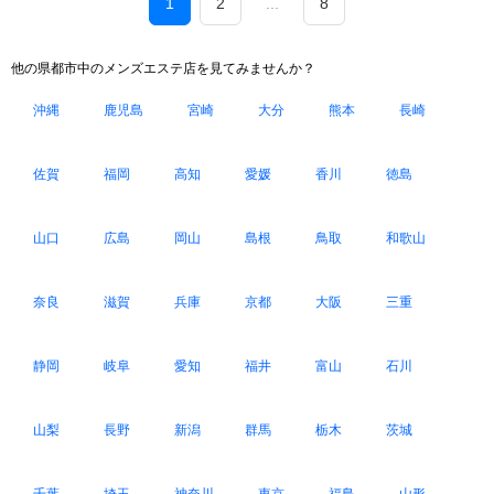
1
2
...
8
他の県都市中のメンズエステ店を見てみませんか？
沖縄
鹿児島
宮崎
大分
熊本
長崎
佐賀
福岡
高知
愛媛
香川
徳島
山口
広島
岡山
島根
鳥取
和歌山
奈良
滋賀
兵庫
京都
大阪
三重
静岡
岐阜
愛知
福井
富山
石川
山梨
長野
新潟
群馬
栃木
茨城