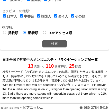
セラピストの種類:
日本人
中香台
韓国人
タイ人
その他
並び順:
掲載順
新着順
TOPアクセス順
検索
日本全国で営業中のメンズエステ・リラクゼーション店舗一覧
13
110
25
営業中、
状況不明、
閉店
検索キーワード「みずほ台 メンズエステ」の結果、閉店したサロン数は25件で
あり、開業中のサロン数13件を上回っていることが確認できます。 さらに、営
業状況が不明なサロンは110件あり、営業中サロン数13件を上回っています。
With the keyword that you are searching 'みずほ台 メンズエステ'. It is proven
that the number of closing salon 25, is higher than opening salon which is only
13. Sadly there are more salons with uncertain status out there which is 110,
more than the opening salons which is 13.
pianissimo～ピアニッシモ～
☎
080-2784-5419