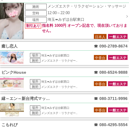
メンズエステ・リラクゼーション・マッサージ
施術
12:00～22:00
営時
埼玉➠みずほ台駅東口
場所
指名料 1000円 オープン記念で、現在頂いておりま
割引あり
せん。
日本人
一般エステ
癒し恋人
☎
090-2789-8674
場所
埼玉➠みずほ台駅西口
中香台
一般エステ
施術
メンズエステ・リラクゼー..
ピンクHouse
☎
080-6524-9888
場所
埼玉➠みずほ台駅西口
中香台
一般エステ
施術
メンズエステ・リラクゼー..
縁～エン～新台湾式マッサージ
☎
080-3711-9996
場所
埼玉➠みずほ台駅西口
中香台
一般エステ
施術
メンズエステ・リラクゼー..
こもれび
☎
080-4295-5554