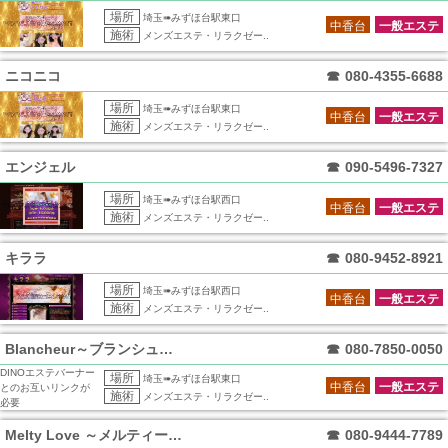
場所
埼玉➠みずほ台駅東口
中香台
一般エステ
施術
メンズエステ・リラクゼー..
ニコニコ
☎
080-4355-6688
場所
埼玉➠みずほ台駅東口
中香台
一般エステ
施術
メンズエステ・リラクゼー..
エンジェル
☎
090-5496-7327
場所
埼玉➠みずほ台駅西口
中香台
一般エステ
施術
メンズエステ・リラクゼー..
キララ
☎
080-9452-8921
場所
埼玉➠みずほ台駅西口
中香台
一般エステ
施術
メンズエステ・リラクゼー..
Blancheur～ブランシュール～
☎
080-7850-0050
DINOエステバーナー
場所
埼玉➠みずほ台駅東口
中香台
一般エステ
とのお互いリンクが
施術
メンズエステ・リラクゼー..
必要
Melty Love ～メルティーラヴ～
☎
080-9444-7789