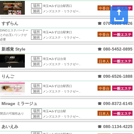
場所
埼玉➠みずほ台駅西口
中香台
一般エステ
施術
メンズエステ・リラクゼー..
すずらん
☎
070-5368-6826
DINOエステバーナー
場所
埼玉➠みずほ台駅東口
中香台
一般エステ
とのお互いリンクが
施術
メンズエステ・リラクゼー..
必要
新感覚 Style
☎
080-5452-0895
場所
埼玉➠みずほ台発
日本人
一般エステ
施術
メンズエステ・リラクゼー..
りんご
☎
090-6526-1888
場所
埼玉➠みずほ台駅西口
中香台
一般エステ
施術
メンズエステ・リラクゼー..
Mirage ミラージュ
☎
090-8372-6145
場所
埼玉➠みずほ台駅
日本人
一般エステ
閉店の可能性あり
施術
メンズエステ・リラクゼー..
あいえみ
☎
080-1134-4225