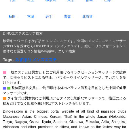
千葉
埼玉
神奈川
東京
福島
山形
秋田
宮城
岩手
青森
北海道
DINOエステのエリア検索
検索キーワードはみずほ台 メンズエステです。全国のメンズエステ・マッサー
ジサロンを探すならDINOエステ（ディノエステ）。癒し・リラクゼーション・
整体など厳選サロン情報を掲載中。エリア検索
Tags:
みずほ台 メンズエステ
,
▇
一般エステとは男女ともにご利用頂けるリラクゼーションマッサージの総称
で、女性セラピストによる指圧、パウダーやオイルマッサージ、アカスリを受
けられます。
▇
▇
整体院は男女共にご利用頂ける体のバランス調整を目的とした中国式健康
マッサージです。
▇
タイ古式は男女共にご利用頂けるタイの伝統的なマッサージで、指圧による
揉みだけでなく四肢を曲げ伸ばすストレッチも行います。
Dino-es.com is the biggest portal website of all kind of massage clubs
(Japanese, Asian, Chinese, Korean, Thai) in the whole Japan (Hokkaido,
Tokyo, Nagoya, Osaka, Kyoto, Sapporo, Okinawa, Fukuoka, Akita, Shinjuku,
Akihabara and other provinces or cities), and known as the fastest way for