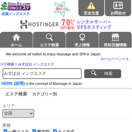
安全注意
お問合せ
全国メンズエステ
ホーム
エステ検索
求人情報
売却店舗情報
We welcome all nation to enjoy massage and SPA in Japan
ホームページ
>
エ
ステ検索
>
みずほ台 メンズエステ
検索
HERE (説明)
is the concept of Massage in Japan
エステ検索
カテゴリー別
エリア:
業種:
一般エステ
整体院
タイ古式