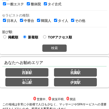
一般エステ
整体院
タイ古式
セラピストの種類:
日本人
中香台
韓国人
タイ人
その他
並び順:
掲載順
新着順
TOPアクセス順
検索
あなたへお勧めエリア
にしじん
ぎおん
西新駅
祇園駅
かなやま
いが
金山駅
伊賀駅
0
0
0
営業中、
状況不明、
閉店
この地域は非常に小規模で人口も少なく、マッサージやSPAサービスへの需要
がほとんどないため、投資する事業者はいません。