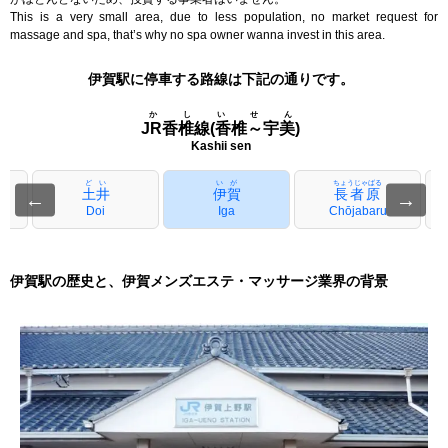
This is a very small area, due to less population, no market request for
massage and spa, that’s why no spa owner wanna invest in this area.
伊賀駅に停車する路線は下記の通りです。
かしいせん
JR香椎線(香椎～宇美)
Kashii sen
どい
いが
ちょうじゃばる
土井
伊賀
長者原
←
→
a
Doi
Iga
Chōjabaru
伊賀駅の歴史と、伊賀メンズエステ・マッサージ業界の背景