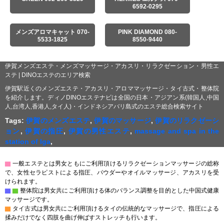
6592-0295
メンズアロマキャット 070-
PINK DIAMOND 080-
5533-1825
8550-9440
伊賀メンズエステ・メンズマッサージ・アカスリ・リラクゼーション・男性エ
ステ | DINOエステのエリア検索
伊賀駅近くのメンズエステ・アカスリ・アロママッサージ・タイ古式・整体院
を紹介します。ディノDINOエステナビは全国の日本・アジアン系(韓国人,中国
人,台湾人,香港人,タイ人)・インドネシアバリ島式のエステ総合検索サイト
Tags:
伊賀のメンズエステ
,
伊賀のマッサージ
,
伊賀のリラクゼーシ
ョン
,
伊賀の指圧
,
伊賀の男性エステ
,
massage and spa in the
station of Iga
,
▇
一般エステとは男女ともにご利用頂けるリラクゼーションマッサージの総称
で、女性セラピストによる指圧、パウダーやオイルマッサージ、アカスリを受
けられます。
▇
▇
整体院は男女共にご利用頂ける体のバランス調整を目的とした中国式健康
マッサージです。
▇
タイ古式は男女共にご利用頂けるタイの伝統的なマッサージで、指圧による
揉みだけでなく四肢を曲げ伸ばすストレッチも行います。