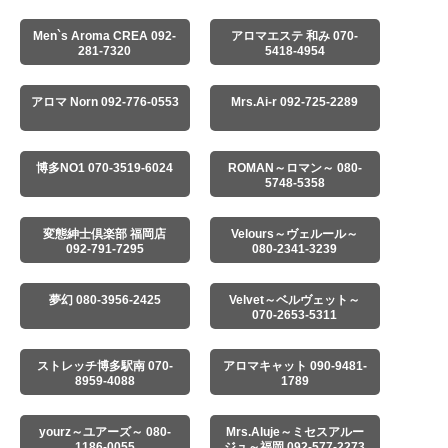
Men`s Aroma CREA 092-
アロマエステ 和み 070-
281-7320
5418-4954
アロマ Norn 092-776-0553
Mrs.Ai-r 092-725-2289
博多NO1 070-3519-6024
ROMAN～ロマン～ 080-
5748-5358
変態紳士倶楽部 福岡店
Velours～ヴェルール～
092-791-7295
080-2341-3239
夢幻 080-3956-2425
Velvet～ベルヴェット～
070-2653-5311
ストレッチ博多駅南 070-
アロマキャット 090-9481-
8959-4088
1789
yourz～ユアーズ～ 080-
Mrs.Aluje～ミセスアルー
1186-0055
ジュ～福岡 092-577-2273