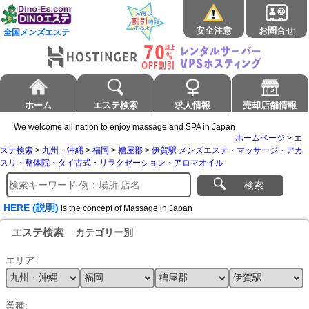
安全注意
お問合せ
全国メンズエステ
ホーム
エステ検索
求人情報
売却店舗情報
We welcome all nation to enjoy massage and SPA in Japan
ホームページ
>
エ
ステ検索
>
九州・沖縄
>
福岡
>
糟屋郡
>
伊賀駅 メンズエステ・マッサージ・アカ
スリ・整体院・タイ古式・リラクゼーション・アロマオイル
検索
HERE (説明)
is the concept of Massage in Japan
エステ検索
カテゴリー別
エリア:
業種: