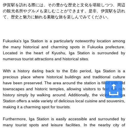
伊賀駅を訪れる際には、その豊かな歴史と文化を堪能しつつ、周辺
の観光名所やグルメも楽しむことができます。是非、伊賀駅を訪れ
て、歴史と魅力に触れる素敵な旅を楽しんでみてください。

Fukuoka's Iga Station is a particularly noteworthy location among 
the many historical and charming spots in Fukuoka prefecture. 
Located in the heart of Kyushu, Iga Station is surrounded by 
numerous tourist attractions and historical sites.

With a history dating back to the Edo period, Iga Station is a 
precious place where historical buildings and traditional culture 
have been preserved. The area around the station is filled with old 
townscapes and historic temples, allowing visitors to feel the rich 
history simply by walking around. Additionally, the vicinity of Iga 
Station offers a wide variety of delicious local cuisine and souvenirs, 
making it a charming spot for tourists.

Furthermore, Iga Station is easily accessible and surrounded by 
many tourist spots and leisure facilities. In the nearby city of 