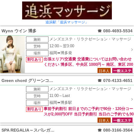
追浜駅「追浜マッサージ」
Wynn ウイン 博多
☎
080-4693-5534
メンズエステ・リラクゼーション・マッサージ
施術
12:00～翌3:00
営時
福岡➠博多発
場所
出張エリア/交通費 交通費についてはお問い合わせ
割引あり
ください 博多区、中央区 1000円～ 南区、東区 200
0円～ 西区、早良区、城南区 3000円～ チェンジ 3000円 キャ
日本人
一般エステ
ンセル 3000円交通費
Green chord グリーンコード
☎
070-4133-4651
メンズエステ・リラクゼーション・マッサージ
施術
11:00～Last
営時
福岡➠博多駅
場所
事前予約割引 前日までのご予約で90分・120分コー
割引あり
スが2,000円OFF 当日予約割引 当日のご予約でも90
分・120分コースが1,000円OFF！！
日本人
一般エステ
SPA REGALIA～スパレガリア～
☎
080-3166-3564