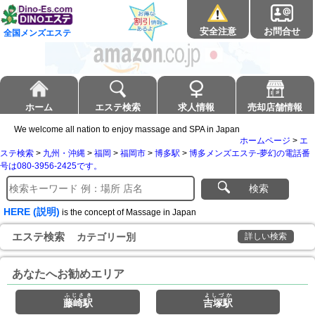
安全注意
お問合せ
全国メンズエステ
ホーム
エステ検索
求人情報
売却店舗情報
We welcome all nation to enjoy massage and SPA in Japan
ホームページ
>
エ
ステ検索
>
九州・沖縄
>
福岡
>
福岡市
>
博多駅
>
博多メンズエステ-夢幻の電話番
号は080-3956-2425です。
検索
HERE (説明)
is the concept of Massage in Japan
エステ検索
カテゴリー別
詳しい検索
あなたへお勧めエリア
ふじさき
よしづか
藤崎駅
吉塚駅