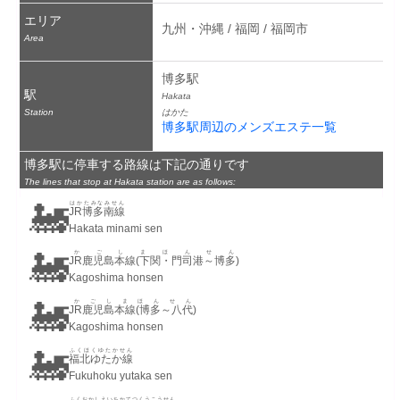
エリア
九州・沖縄 / 福岡 / 福岡市
Area
博多駅
駅
Hakata
Station
はかた
博多駅周辺のメンズエステ一覧
博多駅に停車する路線は下記の通りです
The lines that stop at Hakata station are as follows:
🚂
はかたみなみせん
JR博多南線
Hakata minami sen
🚂
かごしまほんせん
JR鹿児島本線(下関・門司港～博多)
Kagoshima honsen
🚂
かごしまほんせん
JR鹿児島本線(博多～八代)
Kagoshima honsen
🚂
ふくほくゆたかせん
福北ゆたか線
Fukuhoku yutaka sen
ふくおかしえいちかてつくうこうせん