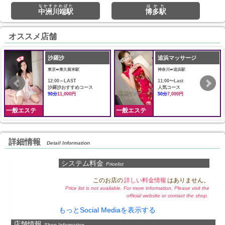
なかすかわばた
はかた
中洲川端駅
博多駅
オススメ店舗
沙羅沙
追浜マッサージ
東京➠東久留米駅
神奈川➠追浜駅
12:00～LAST
11:00〜Last
沙羅沙おすすめコース
人気コース
90分
11,000円
50分
7,000円
一般エステ
一般エステ
詳細情報
Detail Information
システム料金
Pricelist
このお店の
詳しい料金情報
はありません。
Price list is not available. For more information, Please visit the
official website or contact the shop.
もっとSocial Mediaを表示する
店舗情報
Shop Information