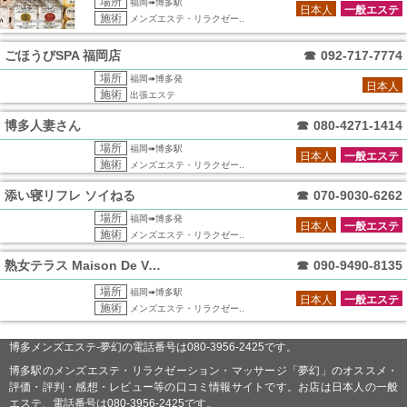
場所
福岡➠博多駅
日本人
一般エステ
施術
メンズエステ・リラクゼー..
ごほうびSPA 福岡店
☎
092-717-7774
場所
福岡➠博多発
日本人
施術
出張エステ
博多人妻さん
☎
080-4271-1414
場所
福岡➠博多駅
日本人
一般エステ
施術
メンズエステ・リラクゼー..
添い寝リフレ ソイねる
☎
070-9030-6262
場所
福岡➠博多発
日本人
一般エステ
施術
メンズエステ・リラクゼー..
熟女テラス Maison De Voce
☎
090-9490-8135
場所
福岡➠博多駅
日本人
一般エステ
施術
メンズエステ・リラクゼー..
博多メンズエステ-夢幻の電話番号は080-3956-2425です。
博多駅のメンズエステ・リラクゼーション・マッサージ「夢幻」のオススメ・
評価・評判・感想・レビュー等の口コミ情報サイトです。お店は日本人の一般
エステ、電話番号は080-3956-2425です。