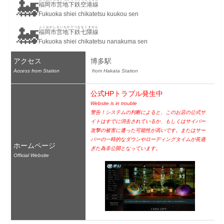
🚂
福岡市営地下鉄空港線
Fukuoka shiei chikatetsu kuukou sen
🚂
ふくおかしえいちかてつななくません
福岡市営地下鉄七隈線
Fukuoka shiei chikatetsu nanakuma sen
アクセス
博多駅
Access from Station
 from Hakata Station
公式HPトラブル発生中
Website is in trouble
警告！システムの判断によると、このお店の公式サ
イトはすでに消去されているか、もしくはサイバー
攻撃の被害に遭った可能性が高いです。またはサー
バーの一時的なダウンやローディングタイムが長過
ホームページ
ぎた為非公開となっています。
Official Website