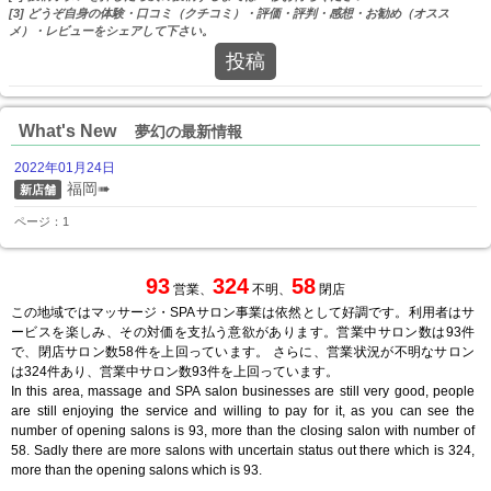
[3] どうぞ自身の体験・口コミ（クチコミ）・評価・評判・感想・お勧め（オスス
メ）・レビューをシェアして下さい。
投稿
What's New
夢幻の最新情報
2022年01月24日
福岡➠
新店舗
ページ：1
93
324
58
営業、
不明、
閉店
この地域ではマッサージ・SPAサロン事業は依然として好調です。利用者はサ
ービスを楽しみ、その対価を支払う意欲があります。営業中サロン数は93件
で、閉店サロン数58件を上回っています。 さらに、営業状況が不明なサロン
は324件あり、営業中サロン数93件を上回っています。
In this area, massage and SPA salon businesses are still very good, people
are still enjoying the service and willing to pay for it, as you can see the
number of opening salons is 93, more than the closing salon with number of
58. Sadly there are more salons with uncertain status out there which is 324,
more than the opening salons which is 93.