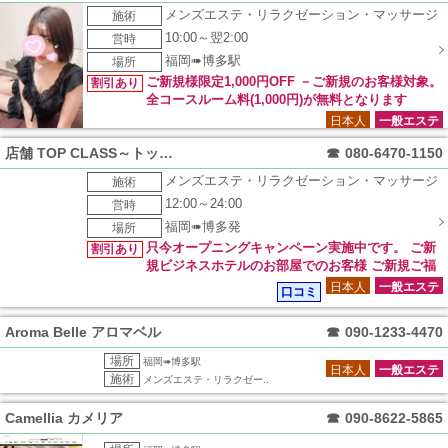
メンズエステ・リラクゼーション・マッサージ
施術
10:00～翌2:00
営時
福岡➠博多駅
場所
ご新規様限定1,000円OFF －ご新規のお客様対象。
割引あり
全コースルーム料(1,000円)が無料となります
日本人
一般エステ
店舗 TOP CLASS～トップクラス～
☎
080-6470-1150
メンズエステ・リラクゼーション・マッサージ
施術
12:00～24:00
営時
福岡➠博多発
場所
只今オープニングキャンペーン実施中です。 ご新
割引あり
規ビジネスホテルのお部屋でのお客様 ご新規ご福
岡市内中心部のご自宅のお客様 リピートご利用の皆様 ※通常
日本人
一般エステ
口コミ
価格より5000円オフ！
Aroma Belle アロマベル
☎
090-1233-4470
場所
福岡➠博多駅
日本人
一般エステ
施術
メンズエステ・リラクゼー..
Camellia カメリア
☎
090-8622-5865