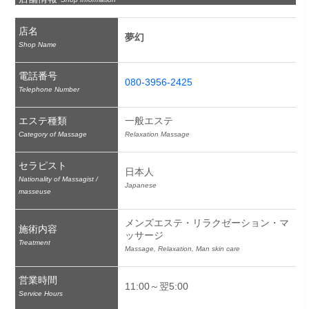
店名
夢幻
Shop Name
電話番号
080-3956-2425
Telephone Number
エステ種類
一般エステ
Category of Massage
Relaxation Massage
セラピスト
日本人
Nationality of Massagist /
Japanese
masseuse
メンズエステ・リラクゼーション・マ
施術内容
ッサージ
Treatment
Massage, Relaxation, Man skin care
営業時間
11:00～翌5:00
Service Hours