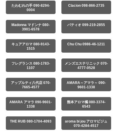
たわむれの手 090-8294-
Clacion 098-866-2735
0004
Madonna マドンナ 080-
パティオ 099-219-2855
3901-6578
キュアアロマ 080-9143-
Chu Chu 0986-46-1211
1515
フレグランス 080-1783-
メンズエステリニック 070-
1107
4777-0528
アップルティ八代店 070-
AMARA～アマラ～ 090-
7665-4577
9601-1338
AMARA アマラ 090-9601-
熊本アロマ橘 080-3374-
1338
6543
THE RUB 080-1704-4093
aroma bi jou アロマビジュ
070-4284-4517