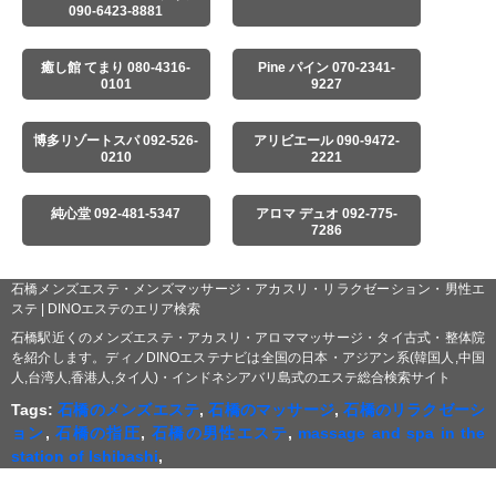
090-6423-8881
癒し館 てまり 080-4316-
Pine パイン 070-2341-
0101
9227
博多リゾートスパ 092-526-
アリビエール 090-9472-
0210
2221
純心堂 092-481-5347
アロマ デュオ 092-775-
7286
石橋メンズエステ・メンズマッサージ・アカスリ・リラクゼーション・男性エ
ステ | DINOエステのエリア検索
石橋駅近くのメンズエステ・アカスリ・アロママッサージ・タイ古式・整体院
を紹介します。ディノDINOエステナビは全国の日本・アジアン系(韓国人,中国
人,台湾人,香港人,タイ人)・インドネシアバリ島式のエステ総合検索サイト
Tags:
石橋のメンズエステ
,
石橋のマッサージ
,
石橋のリラクゼーシ
ョン
,
石橋の指圧
,
石橋の男性エステ
,
massage and spa in the
station of Ishibashi
,