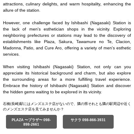
attractions, culinary delights, and warm hospitality, enhancing the 
allure of the station.

However, one challenge faced by Ishibashi (Nagasaki) Station is 
the lack of men's esthetician shops in the vicinity. Exploring 
neighboring prefectures or stations may lead to the discovery of 
establishments like Plaza, Sakura, Tawamure no Te, Clacion, 
Madonna, Patio, and Cure Aro, offering a variety of men's esthetic 
services.

When visiting Ishibashi (Nagasaki) Station, not only can you 
appreciate its historical background and charm, but also explore 
the surrounding areas for a more fulfilling travel experience. 
Embrace the history of Ishibashi (Nagasaki) Station and discover 
the hidden gems waiting to be explored in its vicinity.
石橋(長崎)駅にはメンズエステ店がないので、隣の県それとも隣の駅周辺や近く
のメンズエステ店を見てみませんか？
PLAZA 〜プラザ〜 098-
サクラ 098-866-3931
898-2661