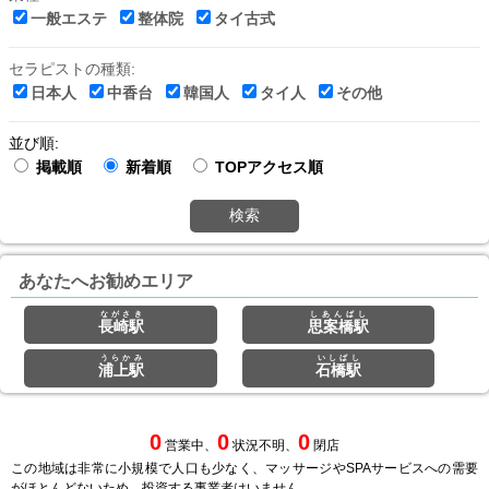
一般エステ
整体院
タイ古式
セラピストの種類:
日本人
中香台
韓国人
タイ人
その他
並び順:
掲載順
新着順
TOPアクセス順
検索
あなたへお勧めエリア
ながさき
しあんばし
長崎駅
思案橋駅
うらかみ
いしばし
浦上駅
石橋駅
0
0
0
営業中、
状況不明、
閉店
この地域は非常に小規模で人口も少なく、マッサージやSPAサービスへの需要
がほとんどないため、投資する事業者はいません。