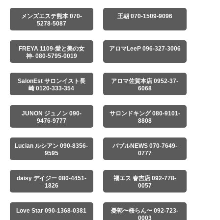
メンズエステ熊本 070-
王朝 070-1509-9096
5278-5087
FREYA 1109-愛と美の女
アロマLeeP 096-327-3006
神- 080-5795-0019
SalonEst サロンイスト長
アロマ佐賀本店 0952-37-
崎 0120-333-354
6068
JUNON ジュノン 090-
サロンドキング 080-9101-
9476-9777
8808
Lucian ルシアン 090-8356-
バブルNEWS 070-7649-
9595
0777
daisy デイジー 080-4451-
福エス 春吉店 092-778-
1826
0057
Love Star 090-1368-0381
憂郭〜桜らん〜 092-723-
0003