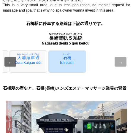
This is a very small area, due to less population, no market request for
massage and spa, that’s why no spa owner wanna invest in this area.
石橋駅に停車する路線は下記の通りです。
ながさきでんきごごうけいとう
長崎電軌５系統
Nagasaki denki 5 gou keitou
おおうらかいがんどおり
いしばし
大浦海岸通
石橋
←
→
Ōura Kaigan-dōri
Ishibashi
i
石橋駅の歴史と、石橋(長崎)メンズエステ・マッサージ業界の背景