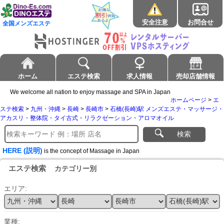
安全注意
お問合せ
全国メンズエステ
ホーム
エステ検索
求人情報
売却店舗情報
We welcome all nation to enjoy massage and SPA in Japan
ホームページ
>
エ
ステ検索
>
九州・沖縄
>
長崎
>
長崎市
>
石橋(長崎)駅 メンズエステ・マッサージ・
アカスリ・整体院・タイ古式・リラクゼーション・アロマオイル
検索
HERE (説明)
is the concept of Massage in Japan
エステ検索
カテゴリー別
エリア:
業種: