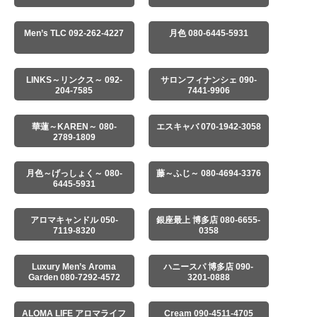
Men’s TLC 092-262-4227
月色 080-6445-5931
LINKS～リンクス～ 092-
サロンフィナンシェ 090-
204-7585
7441-9906
華蓮～KAREN～ 080-
エスキャバ 070-1942-3058
2789-1809
月色～げっしょく～ 080-
藤～ふじ～ 080-4694-3376
6445-5931
アロマキャンドル 050-
銀座最上 博多店 080-6655-
7119-8320
0358
Luxury Men’s Aroma
ハニースパ 博多店 090-
Garden 080-7292-4572
3201-0888
ALOMA LIFE アロマライフ
Cream 090-4511-4705