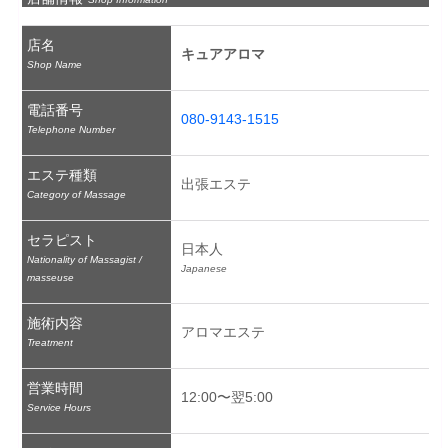
店名
キュアアロマ
Shop Name
電話番号
080-9143-1515
Telephone Number
エステ種類
出張エステ
Category of Massage
セラピスト
日本人
Nationality of Massagist /
Japanese
masseuse
施術内容
アロマエステ
Treatment
営業時間
12:00〜翌5:00
Service Hours