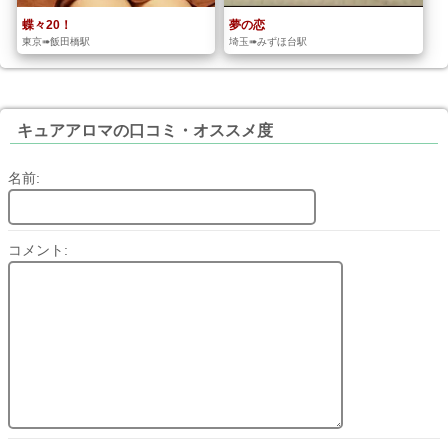
蝶々20！
夢の恋
東京➠飯田橋駅
埼玉➠みずほ台駅
キュアアロマの口コミ・オススメ度
名前:
コメント: