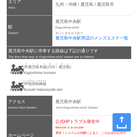
エリア
九州・沖縄 / 鹿児島 / 鹿児島市
Area
鹿児島中央駅
駅
Kagoshima-chūō
Station
かごしまちゅうおう
鹿児島中央駅周辺のメンズエステ一覧
鹿児島中央駅に停車する路線は下記の通りです
The lines that stop at Kagoshima-chūō station are as follows:
🚂
かごしまほんせん
JR鹿児島本線(川内～鹿児島)
Kagoshima honsen
🚂
いぶすきまくらざきせん
JR指宿枕崎線
Ibusuki makurazaki sen
アクセス
鹿児島中央駅
Access from Station
 from Kagoshima-chūō Station
公式HPトラブル発生中
Website is in trouble
警告！システムの判断によると、このお店の公式サ
ホームページ