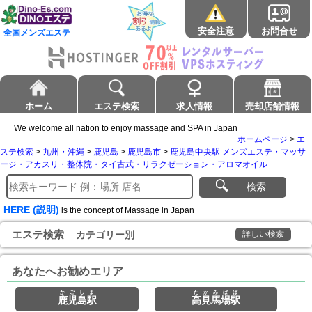
安全注意
お問合せ
全国メンズエステ
ホーム
エステ検索
求人情報
売却店舗情報
We welcome all nation to enjoy massage and SPA in Japan
ホームページ
>
エ
ステ検索
>
九州・沖縄
>
鹿児島
>
鹿児島市
>
鹿児島中央駅 メンズエステ・マッサ
ージ・アカスリ・整体院・タイ古式・リラクゼーション・アロマオイル
検索
HERE (説明)
is the concept of Massage in Japan
エステ検索
カテゴリー別
詳しい検索
あなたへお勧めエリア
かごしま
たかみばば
鹿児島駅
高見馬場駅