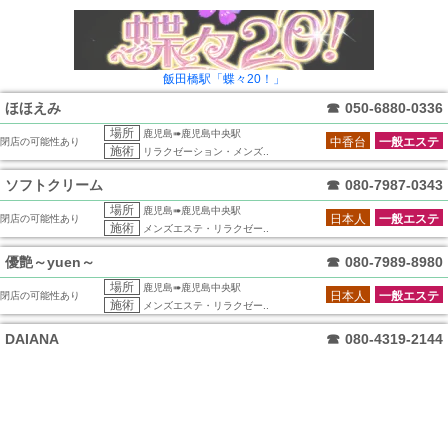
飯田橋駅「蝶々20！」
ほほえみ
☎
050-6880-0336
場所
鹿児島➠鹿児島中央駅
中香台
一般エステ
閉店の可能性あり
施術
リラクゼーション・メンズ..
ソフトクリーム
☎
080-7987-0343
場所
鹿児島➠鹿児島中央駅
日本人
一般エステ
閉店の可能性あり
施術
メンズエステ・リラクゼー..
優艶～yuen～
☎
080-7989-8980
場所
鹿児島➠鹿児島中央駅
日本人
一般エステ
閉店の可能性あり
施術
メンズエステ・リラクゼー..
DAIANA
☎
080-4319-2144
場所
鹿児島➠鹿児島中央駅
日本人
一般エステ
閉店の可能性あり
施術
メンズエステ・リラクゼー..
LOVE ring～ラブリング～
☎
070-2362-6789
場所
鹿児島➠鹿児島中央駅