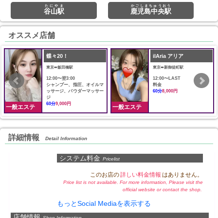
たにやま
かごしまちゅうおう
谷山駅
鹿児島中央駅
オススメ店舗
蝶々20！
ilAria アリア
東京➠飯田橋駅
東京➠新御徒町駅
12:00〜翌3:00
12:00〜LAST
シャンプー、指圧、オイルマ
料金
ッサージ、パウダーマッサー
60分
8,000円
ジ
60分
9,000円
一般エステ
一般エステ
詳細情報
Detail Information
システム料金
Pricelist
このお店の
詳しい料金情報
はありません。
Price list is not available. For more information, Please visit the
official website or contact the shop.
もっとSocial Mediaを表示する
店舗情報
Shop Information