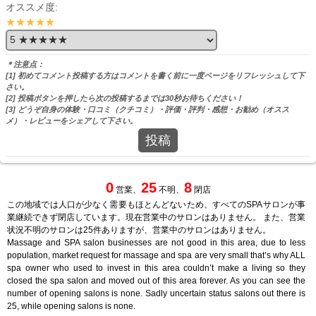
オススメ度:
★★★★★
＊注意点：
[1] 初めてコメント投稿する方はコメントを書く前に一度ページをリフレッシュして下
さい。
[2] 投稿ボタンを押したら次の投稿するまでは30秒お待ちください！
[3] どうぞ自身の体験・口コミ（クチコミ）・評価・評判・感想・お勧め（オスス
メ）・レビューをシェアして下さい。
投稿
0
25
8
営業、
不明、
閉店
この地域では人口が少なく需要もほとんどないため、すべてのSPAサロンが事
業継続できず閉店しています。現在営業中のサロンはありません。 また、営業
状況不明のサロンは25件ありますが、営業中のサロンはありません。
Massage and SPA salon businesses are not good in this area, due to less
population, market request for massage and spa are very small that’s why ALL
spa owner who used to invest in this area couldn’t make a living so they
closed the spa salon and moved out of this area forever. As you can see the
number of opening salons is none. Sadly uncertain status salons out there is
25, while opening salons is none.