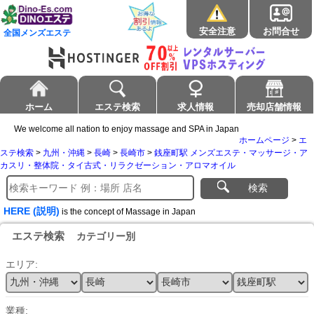
安全注意
お問合せ
全国メンズエステ
ホーム
エステ検索
求人情報
売却店舗情報
We welcome all nation to enjoy massage and SPA in Japan
ホームページ
>
エ
ステ検索
>
九州・沖縄
>
長崎
>
長崎市
>
銭座町駅 メンズエステ・マッサージ・ア
カスリ・整体院・タイ古式・リラクゼーション・アロマオイル
検索
HERE (説明)
is the concept of Massage in Japan
エステ検索
カテゴリー別
エリア:
業種: