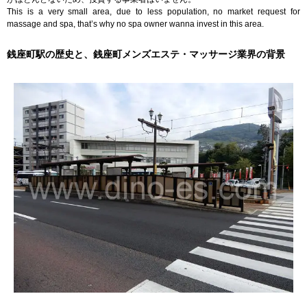
This is a very small area, due to less population, no market request for
massage and spa, that’s why no spa owner wanna invest in this area.
銭座町駅の歴史と、銭座町メンズエステ・マッサージ業界の背景