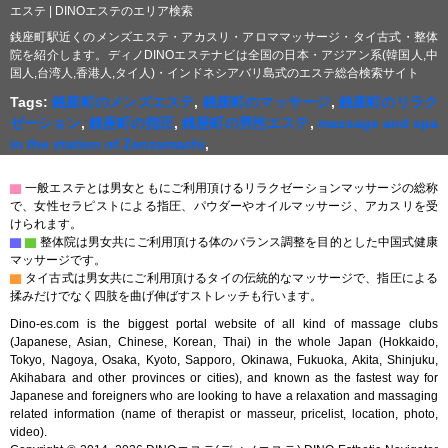
エステ | DINOエステのエリア検索
銭座町駅近くのメンズエステ・アカスリ・アロママッサージ・タイ古式・整体
院を紹介します。ディノDINOエステナビは全国の日本・アジアン系(韓国人,中
国人,台湾人,香港人,タイ人)・インドネシアバリ島式のエステ総合検索サイト
Tags:
銭座町のメンズエステ
,
銭座町のマッサージ
,
銭座町のリラク
ゼーション
,
銭座町の指圧
,
銭座町の男性エステ
,
massage and spa
in the station of Zenzamachi
,
▇
一般エステとは男女ともにご利用頂けるリラクゼーションマッサージの総称
で、女性セラピストによる指圧、パウダーやオイルマッサージ、アカスリを受
けられます。
▇
▇
整体院は男女共にご利用頂ける体のバランス調整を目的とした中国式健康
マッサージです。
▇
タイ古式は男女共にご利用頂けるタイの伝統的なマッサージで、指圧による
揉みだけでなく四肢を曲げ伸ばすストレッチも行います。
Dino-es.com is the biggest portal website of all kind of massage clubs
(Japanese, Asian, Chinese, Korean, Thai) in the whole Japan (Hokkaido,
Tokyo, Nagoya, Osaka, Kyoto, Sapporo, Okinawa, Fukuoka, Akita, Shinjuku,
Akihabara and other provinces or cities), and known as the fastest way for
Japanese and foreigners who are looking to have a relaxation and massaging
related information (name of therapist or masseur, pricelist, location, photo,
video).