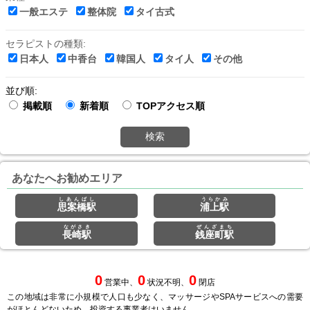
一般エステ
整体院
タイ古式
セラピストの種類:
日本人
中香台
韓国人
タイ人
その他
並び順:
掲載順
新着順
TOPアクセス順
検索
あなたへお勧めエリア
しあんばし
うらかみ
思案橋駅
浦上駅
ながさき
ぜんざまち
長崎駅
銭座町駅
0
0
0
営業中、
状況不明、
閉店
この地域は非常に小規模で人口も少なく、マッサージやSPAサービスへの需要
がほとんどないため、投資する事業者はいません。