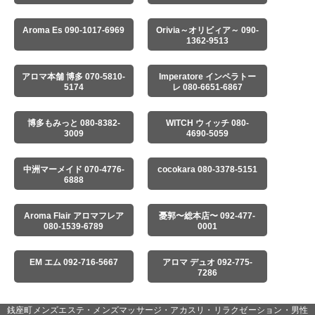
Aroma Es 090-1017-6969
Orivia～オリビィア～ 090-
1362-9513
アロマ本舗 博多 070-5810-
Imperatore インペラトー
5174
レ 080-6651-6867
博多もみっと 080-8382-
WITCH ウィッチ 080-
3009
4690-5059
中洲マーメイド 070-4776-
cocokara 080-3378-5151
6888
Aroma Flair アロマフレア
憂郭〜総本店〜 092-477-
080-1539-6789
0001
EM エム 092-716-5667
アロマ デュオ 092-775-
7286
銭座町メンズエステ・メンズマッサージ・アカスリ・リラクゼーション・男性