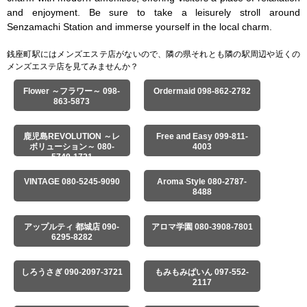
and enjoyment. Be sure to take a leisurely stroll around 
Senzamachi Station and immerse yourself in the local charm.
銭座町駅にはメンズエステ店がないので、隣の県それとも隣の駅周辺や近くの
メンズエステ店を見てみませんか？
Flower ～フラワー～ 098-
Ordermaid 098-862-2782
863-5873
鹿児島REVOLUTION ～レ
Free and Easy 099-811-
ボリューション～ 080-
4003
5740-1721
VINTAGE 080-5245-9090
Aroma Style 080-2787-
8488
アップルティ 都城店 090-
アロマ学園 080-3908-7801
6295-8282
しろうさぎ 090-2097-3721
もみもみぱいん 097-552-
2117