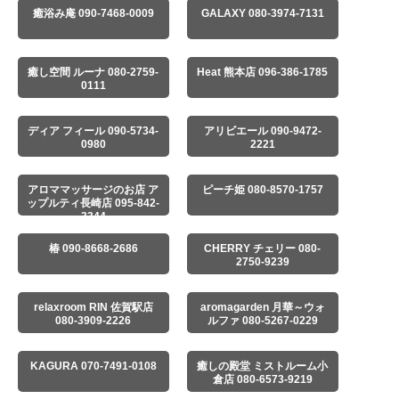
癒浴み庵 090-7468-0009
GALAXY 080-3974-7131
癒し空間 ルーナ 080-2759-
Heat 熊本店 096-386-1785
0111
ディア フィール 090-5734-
アリビエール 090-9472-
0980
2221
アロママッサージのお店 ア
ピーチ姫 080-8570-1757
ップルティ長崎店 095-842-
3344
椿 090-8668-2686
CHERRY チェリー 080-
2750-9239
relaxroom RIN 佐賀駅店
aromagarden 月華～ウォ
080-3909-2226
ルファ 080-5267-0229
KAGURA 070-7491-0108
癒しの殿堂 ミストルーム小
倉店 080-6573-9219