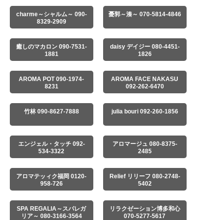
charme～シャルム～ 090-
憂郭～湊～ 070-5814-4846
8329-2909
癒しのマカロン 090-7531-
daisy デイジー 080-4451-
1881
1826
AROMA POT 090-1974-
AROMA FACE NAKASU
8231
092-262-6470
竹林 090-8627-7888
julia bouri 092-260-1856
エンジェル・タッチ 092-
アロマージュ 080-8375-
534-3322
2485
アロマテッィク福岡 0120-
Relief リリーフ 080-2748-
958-726
5402
SPA REGALIA～スパレガ
リラクゼーション博多和心
リア～ 080-3166-3564
070-5277-5617