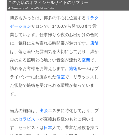
このお店のオフィシャルサイトのサマリー
A Summary of the official website
博多もみっとは、博多の中心に位置する
リラク
ゼーション
サロンで、14:00から翌4:00まで営
業しています。仕事帰りや夜のお出かけの合間
に、気軽に立ち寄れる時間帯が魅力です。
店舗
は、落ち着いた雰囲気を大切にしており、温か
みのある照明と心地よい音楽が流れる
空間
で、
訪れるお客様をお迎えします。
施術
ルームはプ
ライバシーに配慮された
個室
で、リラックスし
た状態で施術を受けられる環境が整っていま
す。

当店の施術は、
出張
エステに特化しており、プ
ロの
セラピスト
が直接お客様のもとに伺いま
す。セラピストは
日本
人で、豊富な経験を持つ