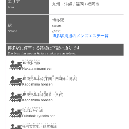
エリア
九州・沖縄 / 福岡 / 福岡市
Area
博多駅
駅
Hakata
Station
はかた
博多駅周辺のメンズエステ一覧
博多駅に停車する路線は下記の通りです
The lines that stop at Hakata station are as follows:
🚂
はかたみなみせん
JR博多南線
Hakata minami sen
🚂
かごしまほんせん
JR鹿児島本線(下関・門司港～博多)
Kagoshima honsen
🚂
かごしまほんせん
JR鹿児島本線(博多～八代)
Kagoshima honsen
🚂
ふくほくゆたかせん
福北ゆたか線
Fukuhoku yutaka sen
🚂
ふくおかしえいちかてつくうこうせん
福岡市営地下鉄空港線