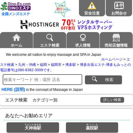
安全注意
お問合せ
全国メンズエステ
ホーム
エステ検索
求人情報
売却店舗情報
We welcome all nation to enjoy massage and SPA in Japan
ホームページ
>
エ
ステ検索
>
九州・沖縄
>
福岡
>
福岡市
>
博多駅
>
博多出張エステ-博多もみっとの
電話番号は080-8382-3009です。
検索
HERE (説明)
is the concept of Massage in Japan
エステ検索
カテゴリー別
詳しい検索
あなたへお勧めエリア
てんじんみなみ
やくいん
天神南駅
薬院駅