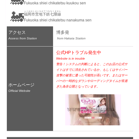
Fukuoka shiei chikatetsu kuukou sen
🚂
ふくおかしえいちかてつななくません
福岡市営地下鉄七隈線
Fukuoka shiei chikatetsu nanakuma sen
アクセス
博多発
Access from Station
 from Hakata Station
公式HPトラブル発生中
Website is in trouble
警告！システムの判断によると、このお店の公式サ
イトはすでに消去されているか、もしくはサイバー
攻撃の被害に遭った可能性が高いです。またはサー
バーの一時的なダウンやローディングタイムが長過
ホームページ
ぎた為非公開となっています。
Official Website