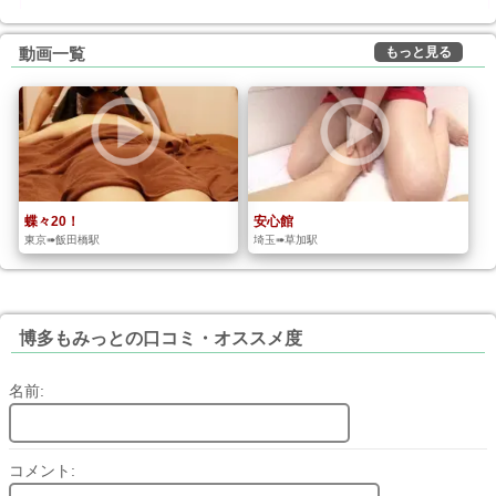
もっと見る
動画一覧
蝶々20！
安心館
東京➠飯田橋駅
埼玉➠草加駅
博多もみっとの口コミ・オススメ度
名前:
コメント: