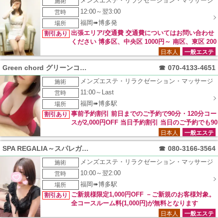
メンズエステ・リラクゼーション・マッサージ
施術
12:00～翌3:00
営時
福岡➠博多発
場所
出張エリア/交通費 交通費についてはお問い合わせ
割引あり
ください 博多区、中央区 1000円～ 南区、東区 200
0円～ 西区、早良区、城南区 3000円～ チェンジ 3000円 キャ
日本人
一般エステ
ンセル 3000円交通費
Green chord グリーンコード
☎
070-4133-4651
メンズエステ・リラクゼーション・マッサージ
施術
11:00～Last
営時
福岡➠博多駅
場所
事前予約割引 前日までのご予約で90分・120分コー
割引あり
スが2,000円OFF 当日予約割引 当日のご予約でも90
分・120分コースが1,000円OFF！！
日本人
一般エステ
SPA REGALIA～スパレガリア～
☎
080-3166-3564
メンズエステ・リラクゼーション・マッサージ
施術
10:00～翌2:00
営時
福岡➠博多駅
場所
ご新規様限定1,000円OFF －ご新規のお客様対象。
割引あり
全コースルーム料(1,000円)が無料となります
日本人
一般エステ