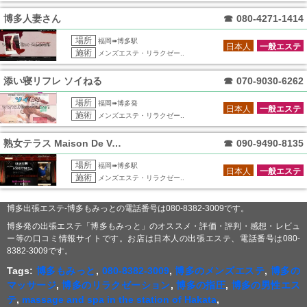
博多人妻さん
☎
080-4271-1414
場所
福岡➠博多駅
日本人
一般エステ
施術
メンズエステ・リラクゼー..
添い寝リフレ ソイねる
☎
070-9030-6262
場所
福岡➠博多発
日本人
一般エステ
施術
メンズエステ・リラクゼー..
熟女テラス Maison De Voce
☎
090-9490-8135
場所
福岡➠博多駅
日本人
一般エステ
施術
メンズエステ・リラクゼー..
博多出張エステ-博多もみっとの電話番号は080-8382-3009です。
博多発の出張エステ「博多もみっと」のオススメ・評価・評判・感想・レビュ
ー等の口コミ情報サイトです。お店は日本人の出張エステ、電話番号は080-
8382-3009です。
Tags:
博多もみっと
,
080-8382-3009
,
博多のメンズエステ
,
博多の
マッサージ
,
博多のリラクゼーション
,
博多の指圧
,
博多の男性エス
テ
,
massage and spa in the station of Hakata
,