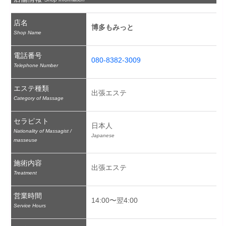
店名
博多もみっと
Shop Name
電話番号
080-8382-3009
Telephone Number
エステ種類
出張エステ
Category of Massage
セラピスト
日本人
Nationality of Massagist /
Japanese
masseuse
施術内容
出張エステ
Treatment
営業時間
14:00〜翌4:00
Service Hours