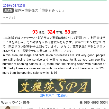
2019年01月25日
福岡➠博多発の「博多もみっと」
新店舗
ページ：1
93
324
58
営業、
不明、
閉店
この地域ではマッサージ・SPAサロン事業は依然として好調です。利用者はサ
ービスを楽しみ、その対価を支払う意欲があります。営業中サロン数は93件
で、閉店サロン数58件を上回っています。 さらに、営業状況が不明なサロン
は324件あり、営業中サロン数93件を上回っています。
In this area, massage and SPA salon businesses are still very good, people
are still enjoying the service and willing to pay for it, as you can see the
number of opening salons is 93, more than the closing salon with number of
58. Sadly there are more salons with uncertain status out there which is 324,
more than the opening salons which is 93.
国府駅東口「艾麗莎」
Wynn ウイン 博多
☎
080-4693-5534