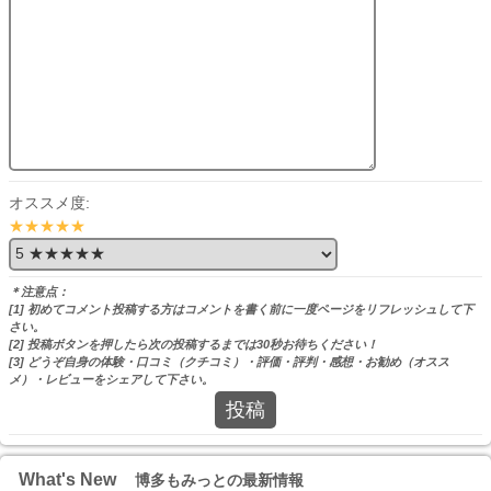
オススメ度:
★★★★★
＊注意点：
[1] 初めてコメント投稿する方はコメントを書く前に一度ページをリフレッシュして下
さい。
[2] 投稿ボタンを押したら次の投稿するまでは30秒お待ちください！
[3] どうぞ自身の体験・口コミ（クチコミ）・評価・評判・感想・お勧め（オスス
メ）・レビューをシェアして下さい。
投稿
What's New
博多もみっとの最新情報