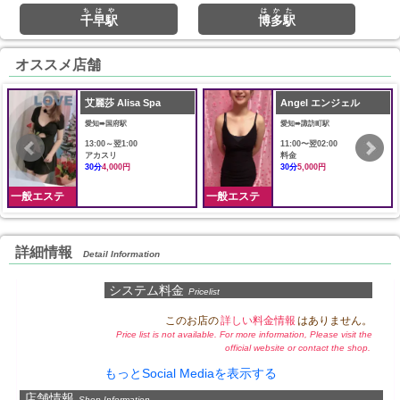
ちはや
はかた
千早駅
博多駅
オススメ店舗
艾麗莎 Alisa Spa
Angel エンジェル
愛知➠国府駅
愛知➠諏訪町駅
13:00～翌1:00
11:00〜翌02:00
アカスリ
料金
30分
4,000円
30分
5,000円
一般エステ
一般エステ
詳細情報
Detail Information
システム料金
Pricelist
このお店の
詳しい料金情報
はありません。
Price list is not available. For more information, Please visit the
official website or contact the shop.
もっとSocial Mediaを表示する
店舗情報
Shop Information