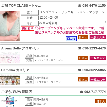
店舗 TOP CLASS～トップクラス～
☎
080-6470-1150
メンズエステ・リラクゼーション・マッサージ
施術
12:00～24:00
営時
福岡➠博多発
場所
只今オープニングキャンペーン実施中です。 ご新
割引あり
規ビジネスホテルのお部屋でのお客様 ご新規ご福
岡市内中心部のご自宅のお客様 リピートご利用の皆様 ※通常
日本人
一般エステ
口コミ
価格より5000円オフ！
Aroma Belle アロマベル
☎
090-1233-4470
場所
福岡➠博多駅
日本人
一般エステ
施術
メンズエステ・リラクゼー..
Camellia カメリア
☎
090-8622-5865
場所
福岡➠博多駅
日本人
一般エステ
施術
メンズエステ・リラクゼー..
ごほうびSPA 福岡店
☎
092-717-7774
場所
福岡➠博多発
日本人
施術
出張エステ