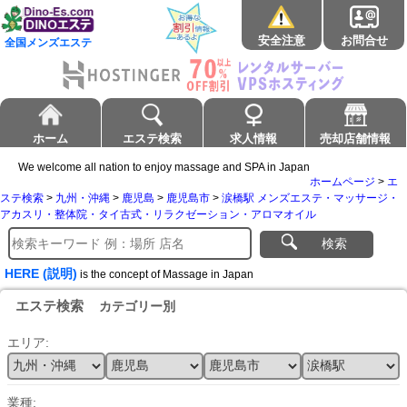
安全注意
お問合せ
全国メンズエステ
ホーム
エステ検索
求人情報
売却店舗情報
We welcome all nation to enjoy massage and SPA in Japan
ホームページ
>
エ
ステ検索
>
九州・沖縄
>
鹿児島
>
鹿児島市
>
涙橋駅 メンズエステ・マッサージ・
アカスリ・整体院・タイ古式・リラクゼーション・アロマオイル
検索
HERE (説明)
is the concept of Massage in Japan
エステ検索
カテゴリー別
エリア:
業種: