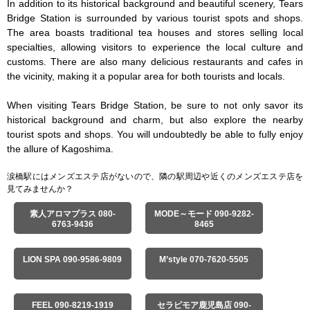
In addition to its historical background and beautiful scenery, Tears 
Bridge Station is surrounded by various tourist spots and shops. 
The area boasts traditional tea houses and stores selling local 
specialties, allowing visitors to experience the local culture and 
customs. There are also many delicious restaurants and cafes in 
the vicinity, making it a popular area for both tourists and locals.

When visiting Tears Bridge Station, be sure to not only savor its 
historical background and charm, but also explore the nearby 
tourist spots and shops. You will undoubtedly be able to fully enjoy 
the allure of Kagoshima.
涙橋駅にはメンズエステ店がないので、隣の駅周辺や近くのメンズエステ店を
見てみませんか？
素人アロマプラス 080-
MODE～モード 090-9282-
6763-9436
8465
LION SPA 090-9586-9809
M’style 070-7620-5505
FEEL 090-8219-1919
セラピモア鹿児島店 090-