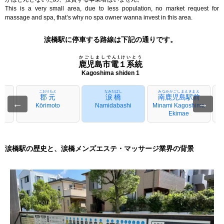
This is a very small area, due to less population, no market request for
massage and spa, that’s why no spa owner wanna invest in this area.
涙橋駅に停車する路線は下記の通りです。
かごしましでん1けいとう
鹿児島市電１系統
Kagoshima shiden 1
こおりもと
なみだばし
みなみかごしまえきまえ
郡元
涙橋
南鹿児島駅前
←
→
Kōrimoto
Namidabashi
Minami Kagoshima
Ekimae
涙橋駅の歴史と、涙橋メンズエステ・マッサージ業界の背景