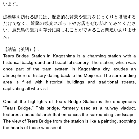
います。

涙橋駅を訪れる際には、歴史的な背景や魅力をじっくりと堪能する
だけでなく、近隣の観光スポットやお店もぜひ訪れてみてくださ
い。鹿児島の魅力を存分に楽しむことができること間違いありませ
ん。

【結論（英語）】:

Tears Bridge Station in Kagoshima is a charming station with a 
historical background and beautiful scenery. The station, which was 
once part of the tram system in Kagoshima city, exudes an 
atmosphere of history dating back to the Meiji era. The surrounding 
area is filled with historical buildings and traditional streets, 
captivating all who visit.

One of the highlights of Tears Bridge Station is the eponymous 
"Tears Bridge." This bridge, formerly used as a railway viaduct, 
features a beautiful arch that enhances the surrounding landscape. 
The view of Tears Bridge from the station is like a painting, soothing 
the hearts of those who see it.
