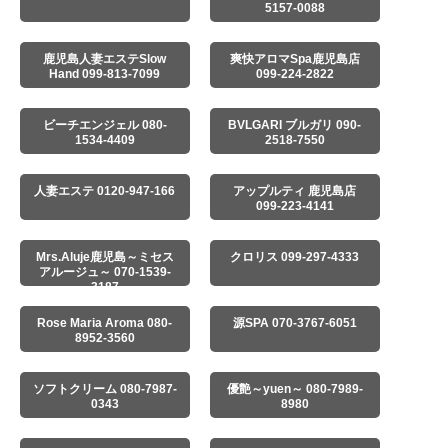
5157-0088
鹿児島人妻エステSlow
爽快アロマSpa鹿児島店
Hand 099-813-7099
099-224-2822
ビーチエンジェル 080-
BVLGARI ブルガリ 090-
1534-4409
2518-7550
人妻エステ 0120-947-166
アップルティ 鹿児島店
099-223-4141
Mrs.Aluje鹿児島～ミセス
クロリス 099-297-4333
アルージュ～ 070-1539-
3187
Rose Maria Aroma 080-
源SPA 070-3767-6051
8952-3560
ソフトクリーム 080-7987-
優艶～yuen～ 080-7989-
0343
8980