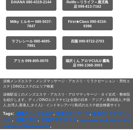
DAIANA 080-4319-2144
Relife～リライフ～鹿児島
店 099-813-7162
Milky ミルキー 080-5037-
First★Class 090-9334-
7847
9396
ラフレシール 080-4695-
四葉 090-9722-2703
7991
アリカ 099-805-0070
福沢くん アロマCULU 霧島
店 090-1368-3003
涙橋メンズエステ・メンズマッサージ・アカスリ・リラクゼーション・男性エ
ステ | DINOエステのエリア検索
涙橋駅近くのメンズエステ・アカスリ・アロママッサージ・タイ古式・整体院
を紹介します。ディノDINOエステナビは全国の日本・アジアン系(韓国人,中国
人,台湾人,香港人,タイ人)・インドネシアバリ島式のエステ総合検索サイト
Tags:
涙橋のメンズエステ
,
涙橋のマッサージ
,
涙橋のリラクゼーシ
ョン
,
涙橋の指圧
,
涙橋の男性エステ
,
massage and spa in the
station of Namidabashi
,