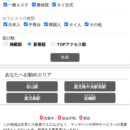
一般エステ
整体院
タイ古式
セラピストの種類:
日本人
中香台
韓国人
タイ人
その他
並び順:
掲載順
新着順
TOPアクセス順
検索
あなたへお勧めエリア
たにやま
かごしまちゅうおうえきまえ
谷山駅
鹿児島中央駅前駅
かごしま
なみだばし
鹿児島駅
涙橋駅
0
0
0
営業中、
状況不明、
閉店
この地域は非常に小規模で人口も少なく、マッサージやSPAサービスへの需要
がほとんどないため、投資する事業者はいません。